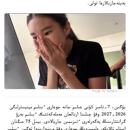
بەينەجازبالارعا تولى.
Кадр из видео
بۇگىن، 7-تامىز كۇنى عىلىم جانە جوعارى ءبىلىم مينيسترلىگى
2026-2027 وقۋ جىلىنا ارنالعان مەملەكەتتىك ءبىلىم بەرۋ
گرانتتارىنىڭ يەگەرلەرى ءتىزىمىن جاريالادى. بيىل 75 مىڭنان
استام تالاپكەر ەلىمىزدىڭ جوعارى وقۋ ورىندارىندا تەگىن ءبىلىم