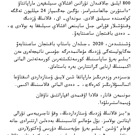
800 ايلىق جالاقىدان تۇراتىن اقشالاي سىيلىقپەن ماراپاتتاۋ
ءداستۇرىن جالعاستىرامىز. بۇگىن جەڭىمپاز 24 ميلليون تەڭگە
كولەمىندە سىيلىق الادى. سونداي- اق، قالانىڭ ۇزدىك
وقىتۋشىلار قۇرامى جىل سايىنعى اقشالاي سىيلىققا يە بولادى »،
- دەدى باقىتجان ساعىنتايەۆ.
ۇشىنشىدەن، 2020 -جىلدان باستاپ باقىتجان ساعىنتايەۆ
مەگاپوليستەگى ۇزدىك مۇعالىمدەرگە جۇمىس ناتيجەلەرى مەن
ءبىلىم بەرۋ ساپاسىنىڭ كورسەتكىشتەرىن كورسەتەتىن الماتى
اكىمىنىڭ ارنايى گرانتتارىن بەرە باستاماق.
«سىزدەر وزدەرىڭىز ماراپاتقا شىن لايىق ۇستازداردى انىقتاۋعا
اتسالىسۋلارىڭىز كەرەك»، - دەدى الماتى قالاسىنىڭ اكىمى.
سونىمەن قاتار، قالادا اۋقىمدى اقپاراتتىق ناۋقان
ۇيىمداستىرىلۋدا.
«ءبىز قالانىڭ ۇزدىك ۇستازداردىڭ، وقۋ تاجىريبەسى تۋرالى
ايتاتىن بولامىز. بۇل مۇعالىم كاسىبىنىڭ بەدەلىن ارتتىرادى جانە
قوعام ءۇشىن ءبىلىم بەرۋ جۇيەسىنىڭ دۇرىس ۆەكتورلاردى