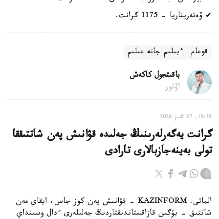
✔ ۆەتەريناريا - 1175 گرانت.
قوعام
ءبىلىم جانە عىلىم
باقىتجول كاكەش
اۆتور
19:29, 07 تامىز 2026
گرانت يەگەرلەرىنىڭ جەلىدە قۋانىش پەن شاتتىققا
تولى بەينەجازبالارى تارادى
الماتى. KAZINFORM - قۋانىش پەن كوز جاس، ايقاي مەن
شاتتىق - بۇگىن قازاقستاندىقتاردىڭ جەلىلەرى ءدال وسىنداي