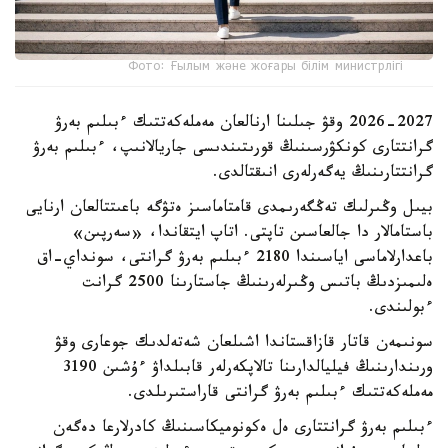
Фото: Ғылым және жоғары білім министрлігі
2026-2027 وقۋ جىلىنا ارنالعان مەملەكەتتىك ءبىلىم بەرۋ
گرانتتارى كونكۋرسىنىڭ قورىتىندىسى جاريالانىپ، ءبىلىم بەرۋ
گرانتتارىنىڭ يەگەرلەرى انىقتالدى.
بيىل وڭىرلىك تەڭگەرىمدى قامتاماسىز ەتۋگە باعىتتالعان ارنايى
باستامالار دا جالعاسىن تاپتى. اتاپ ايتقاندا، «سەرپىن»
باعدارلاماسى اياسىندا 2180 ءبىلىم بەرۋ گرانتى، سونداي-اق
ەلىمىزدىڭ باتىس وڭىرلەرىنىڭ جاستارىنا 2500 گرانت
ءبولىندى.
سونىمەن قاتار قازاقستاندا اشىلعان شەتەلدىك جوعارى وقۋ
ورىندارىنىڭ فيليالدارىنا تالاپكەرلەر قابىلداۋ ءۇشىن 3190
مەملەكەتتىك ءبىلىم بەرۋ گرانتى قاراستىرىلدى.
ءبىلىم بەرۋ گرانتتارى ەل ەكونوميكاسىنىڭ كادرلارعا دەگەن