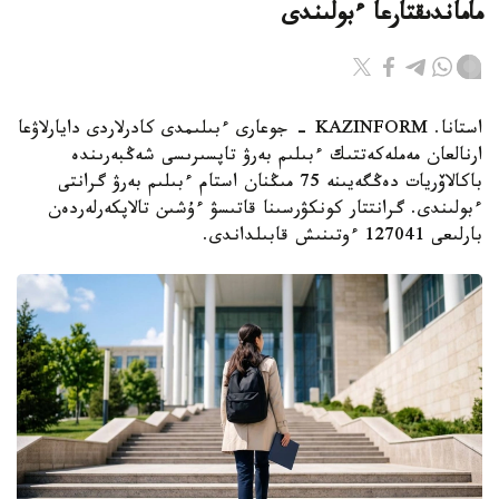
ماماندىقتارعا ءبولىندى
استانا. KAZINFORM - جوعارى ءبىلىمدى كادرلاردى دايارلاۋعا
ارنالعان مەملەكەتتىك ءبىلىم بەرۋ تاپسىرىسى شەڭبەرىندە
باكالاۆريات دەڭگەيىنە 75 مىڭنان استام ءبىلىم بەرۋ گرانتى
ءبولىندى. گرانتتار كونكۋرسىنا قاتىسۋ ءۇشىن تالاپكەرلەردەن
بارلىعى 127041 ءوتىنىش قابىلداندى.