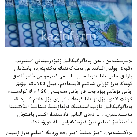
«بىرىنشىدەن، مەن پەداگوگيكالىق ۋنيۆەرسيتەتى ءبىتىرىپ
ەڭبەك جولىن الماتىداعى مەملەكەتتىك مەكتەپتەردە باستاعان
بارلىق جاس ماماندارعا جىل سايىنعى ءبىرجولعى ماتەريالدىق
كومەك بەرۋ تۋرالى شەشىم قابىلدادىم. بيىل 700-گە جۋىق
جاس مۇعالىم بيۋدجەت قاراجاتى ەسەبىنەن 20 ا ە ك كولەمىندە
گرانت الادى. بۇل از عانا كومەك، ءبىراق بۇل قادام ءبىزدىڭ
پەداگوگيكالىق قاۋىمداستىقتىڭ قولداۋىنىڭ نىشانىنا اينالاتىنىنا
سەنىمدىمىن»، - دەدى الماتى قالاسىنىڭ اكىمى باقىتجان
ساعىنتايەۆ ءبىلىم بەرۋ قىزمەتكەرلەرىنىڭ فورۋمىندا.
«ەكىنشىدەن، ءبىز جىلىنا ءبىر رەت ۇزدىك ءبىلىم بەرۋ ۇيىمىن