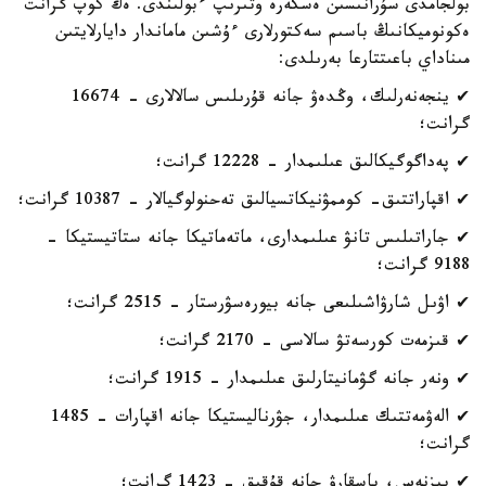
بولجامدى سۇرانىسىن ەسكەرە وتىرىپ ءبولىندى. ەڭ كوپ گرانت
ەكونوميكانىڭ باسىم سەكتورلارى ءۇشىن ماماندار دايارلايتىن
مىناداي باعىتتارعا بەرىلدى:
✔ ينجەنەرلىك، وڭدەۋ جانە قۇرىلىس سالالارى - 16674
گرانت؛
✔ پەداگوگيكالىق عىلىمدار - 12228 گرانت؛
✔ اقپاراتتىق- كوممۋنيكاتسيالىق تەحنولوگيالار - 10387 گرانت؛
✔ جاراتىلىس تانۋ عىلىمدارى، ماتەماتيكا جانە ستاتيستيكا -
9188 گرانت؛
✔ اۋىل شارۋاشىلىعى جانە بيورەسۋرستار - 2515 گرانت؛
✔ قىزمەت كورسەتۋ سالاسى - 2170 گرانت؛
✔ ونەر جانە گۋمانيتارلىق عىلىمدار - 1915 گرانت؛
✔ الەۋمەتتىك عىلىمدار، جۋرناليستيكا جانە اقپارات - 1485
گرانت؛
✔ بيزنەس، باسقارۋ جانە قۇقىق - 1423 گرانت؛