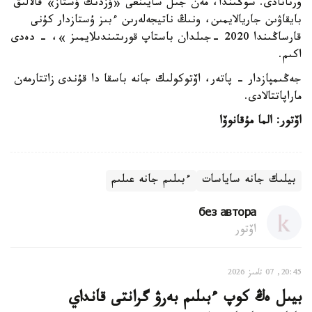
ورناتادى. سوڭىندا، مەن جىل سايىنعى «ۇزدىك ۇستاز» قالالىق
بايقاۋىن جاريالايمىن، ونىڭ ناتيجەلەرىن ءبىز ۇستازدار كۇنى
قارساڭىندا 2020 -جىلدان باستاپ قورىتىندىلايمىز »، - دەدى
اكىم.
جەڭىمپازدار - پاتەر، اۆتوكولىك جانە باسقا دا قۇندى زاتتارمەن
ماراپاتتالادى.
اۆتور: الما مۇقانوۆا
بيلىك جانە ساياسات
ءبىلىم جانە عىلىم
без автора
اۆتور
20:45, 07 تامىز 2026
بيىل ەڭ كوپ ءبىلىم بەرۋ گرانتى قانداي