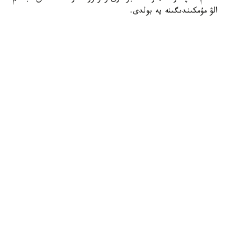
الۋ مۇمكىندىگىنە يە بولدى.
بۇل كۇن كونكۋرس ناتيجەلەرىن تاعاتسىزدانا كۇتكەن مىڭداعان
قازاقستاندىق تۇلەك ءۇشىن ەڭ ماڭىزدى ءارى ۋايىمعا تولى
ساتتەردىڭ بىرىنە اينالدى.
Посмотреть эту публикацию в Instagram