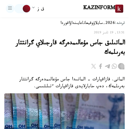
KAZINFORM
ق ز
ترەند:
2026-سايلاۋ
وقيعا
تاعايىنداۋ
اقوردا
13:51, 19 تامىز 2019
الماتىلىق جاس مۇعالىمدەرگە قارجىلاي گرانتتار
بەرىلمەك
الماتى. قازاقپارات - الماتىدا جاس مۇعالىمدەرگە گرانتتار
بەرىلمەك، دەپ حابارلايدى قازاقپارات ءتىلشىسى.