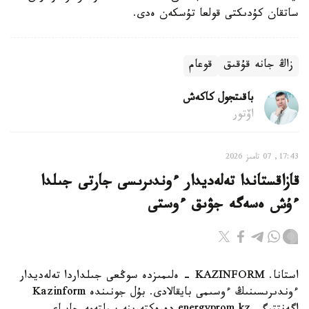
ساتقان كۇدىكتى قولعا تۇسكەن ەدى.
زاڭ جانە قۇقىق
قوعام
باقىتجول كاكەش
اۆتور
17:43, 07 تامىز 2026
قازاقستاندا تەلەديدار ءوندىرىسى جارتى جىلدا
ءۇش ەسەگە جۋىق ءوستى
استانا. KAZINFORM - ەلىمىزدە سوڭعى جىلداردا تەلەديدار
ءوندىرىسىنىڭ ءوسىمى بايقالادى. بۇل جونىندە Kazinform