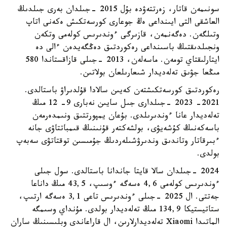
سونىمەن قاتار، زەرتتەۋدە بۇل 2015 -جىلدان بەرى جىلدىڭ
العاشقى التى ايىنداعى ەڭ جوعارى كورسەتكىش ەكەنى اتاپ
وتىلگەن. دەگەنمەن، قازىرگى ءوندىرىس كولەمى وتكەن
ونجىلدىقتىڭ باسىنداعى رەكوردتىق دەڭگەيدەن ءالى دە
ايتارلىقتاي تومەن. ماسەلەن، 2013 -جىلى قازاقستاندا 580
مىڭعا جۋىق تەلەديدار شىعارىلعان بولاتىن.
رەكوردتىق كورسەتكىشتەن كەيىن سالادا قۇلدىراۋ باستالدى.
2021- 2023 -جىلدارى جىل سايىن نەبارى 9- 12 مىڭ
تەلەديدار عانا ءوندىرىلدى. بۇعان يمپورتتىق ونىمدەرمەن
باسەكەنىڭ كۇشەيۋى، بولشەكتەر قۇنىنىڭ قىمباتتاۋى جانە
ءبىرقاتار وتاندىق وندىرۋشىلەردىڭ جۇمىسىن توقتاتۋى سەبەپ
بولدى.
2024 -جىلدان سالا قايتا جاندانا باستالدى. سول جىلى
ءوندىرىس كولەمى 4,6 ەسەگە ءوسىپ، 43,5 مىڭ داناعا
جەتتى. ال 2025 -جىلى ءوندىرىس تاعى 3,1 ەسەگە ارتىپ،
ستاتيستيكا 134,9 مىڭ تەلەديدار بولدى. مۇنداي وسىمگە
الماتىدا Xiaomi تەلەديدارلارىن، ال قاراعاندى وبلىسىنىڭ ساران