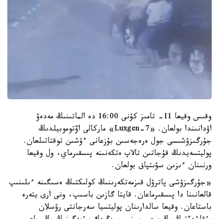
وقىس وقيعا 11- تامىز كۇنى 16:00 دە الماتىنىڭ مەدەۋ
اۋدانىندا بولعان. «Luxgen-7» ماركالى اۆتوموبيلدىڭ
جۇرگىزۋشىسى جول ەرەجەسىن بۇزعانى ءۇشىن توقتاتىلعان.
پوليتسەيدىڭ قۇجاتىن تالاپ ەتكەنىنە پىسقىرماي، ول وقيعا
ورنىنان ءىزىن سۋىتپاق بولعان.
«جۇرگىزۋشى پاترۋل قىزمەتكەرىنىڭ كولىكتىڭ ەسىگىنە ءىلىنىپ
قالعانىنا دا پىسقىرماعان. قايتا گازىن باسىپ، ونى ارى يتەرە
باستاعان. وقيعا سالدارىنان پوليتسيا سەرجانتى رۋسلان