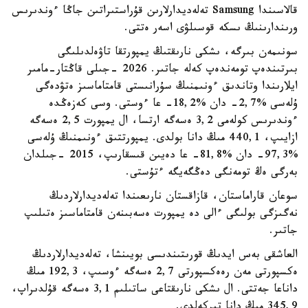
قالاسىندا Samsung تەلەديدارلارىن قۇراستىراتىن جاڭا ءوندىرىس
ورىندارىنىڭ ىسكە قوسىلۋى اسەر ەتتى.
سونىمەن بىرگە، ىشكى نارىقتىڭ يمپورتقا تاۋەلدىلىگى
بىرتىندەپ تومەندەپ كەلە جاتىر. 2026 -جىلى قاڭتار-مامىر
ايلارىندا وتاندىق ءونىمنىڭ سۇرانىستى قامتاماسىز ەتۋدەگى
ۇلەسى %2,7- دان %18,2- عا ءوستى. وسى كەزەڭدە
ءوندىرىس كولەمى 3,2 ەسەگە ارتسا، ال يمپورت 2,5 ەسەگە
ازايىپ، 440,1 مىڭ دانا بولدى. يمپورتتىق ءونىمنىڭ ۇلەسى
%97,3- دان %81,8- عا دەيىن قىسقارىپ، 2015 -جىلدان
بەرگى ەڭ تومەنگى دەڭگەيگە ءتۇستى.
سوعان قاراماستان، قازاقستان نارىعىندا تەلەديدارلاردىڭ
نەگىزگى بولىگى ءالى دە يمپورت ەسەبىنەن قامتاماسىز ەتىلىپ
جاتىر.
العاشقى بەس ايدىڭ قورىتىندىسى بويىنشا، تەلەديدارلاردىڭ
ەكسپورتى مەن رەەكسپورتى 2,7 ەسەگە ءوسىپ، 192,3 مىڭ
داناعا جەتتى. ال ىشكى نارىقتاعى ساتىلىم 3,1 ەسەگە قۇلدىراپ،
345,9 مىڭ دانا تىركەلدى.