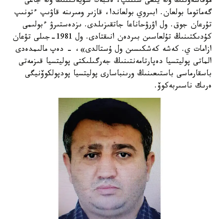
مۇقاشەۆتىڭ وڭ يىعى سىنىپ، ەڭبەك سۇيەگىنىڭ وڭ جاعى
گەماتوما بولعان. ابىروي بولعاندا، قازىر ومىرىنە قاۋىپ ءتونىپ
تۇرعان جوق. ول اۋرۋحاناعا جاتقىزىلدى. ىزدەستىرۋ ءبولىمى
كۇدىكتىنىڭ تۇلعاسىن بىردەن انىقتادى. ول 1981-جىلى تۋعان
ازامات ي. كەشە كەشكىسىن ول ۇستالدى»، - دەپ مالىمدەدى
الماتى پوليتسيا دەپارتامەنتىنىڭ جەرگىلىكتى پوليتسيا قىزمەتى
باسقارماسى باستىعىنىڭ ورىنباسارى پوليتسيا پودپولكوۆنيگى
ەرىك ناسىربەكوۆ.