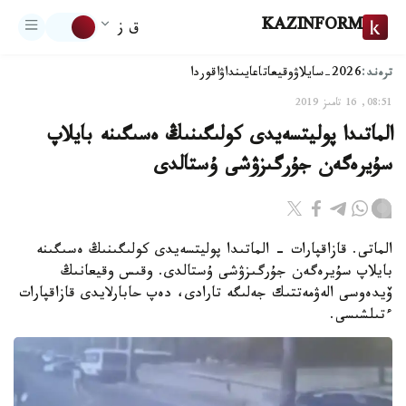
KAZINFORM
ق ز
ترەند:
2026-سايلاۋ
وقيعا
تاعايىنداۋ
اقوردا
08:51, 16 تامىز 2019
الماتىدا پوليتسەيدى كولىگىنىڭ ەسىگىنە بايلاپ
سۇيرەگەن جۇرگىزۋشى ۇستالدى
الماتى. قازاقپارات - الماتىدا پوليتسەيدى كولىگىنىڭ ەسىگىنە
بايلاپ سۇيرەگەن جۇرگىزۋشى ۇستالدى. وقىس وقيعانىڭ
ۆيدەوسى الەۋمەتتىك جەلىگە تارادى، دەپ حابارلايدى قازاقپارات
ءتىلشىسى.