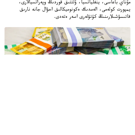
مۇناي باعاسى، ينفلياتسيا، ۇلتتىق قوردىڭ وپەراتسيالارى،
يمپورت كولەمى، الەمدىك ەكونوميكالىق احۋال جانە نارىق
قاتىسۋشىلارىنىڭ كۇتۋلەرى اسەر ەتەدى.
Фото: Александр Павский/Kazinform
وسى فاكتورلاردىڭ قايسىسى ەكىنشى جارتىجىلدىقتا شەشۋشى
بولۋى مۇمكىن جانە جىل سوڭىنا دەيىن تەڭگە باعامىنان نە