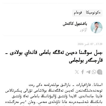
ەكونوميكا
قوعام
باقىتجول كاكەش
اۆتور
17:29, 07 تامىز 2026
جىل سوڭىنا دەيىن تەڭگە باعامى قانداي بولادى -
قارجىگەر بولجامى
استانا. قازاقپارات - بازالىق مولشەرلەمە ەكى رەت
تومەندەتىلگەننەن كەيىن تەڭگەنىڭ بولاشاعى تۋرالى پىكىرتالاس
قايتا جانداندى. الايدا ۇلتتىق ۆاليۋتانىڭ باعامى تەك ۇلتتىق
بانكتىڭ شەشىمدەرىنە عانا تاۋەلدى ەمەس. وعان ءبىر مەزگىلدە