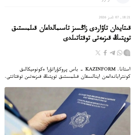
18:21, 07 تامىز 2026
قىتايدان تاۋاردى زاڭسىز تاسىمالداعان قىلمىستىق
توپتىڭ قىزمەتى توقتاتىلدى
استانا. KAZINFORM - باس پروكۋراتۋرا ەكونوميكالىق
كونتراباندامەن اينالىسقان قىلمىستىق توپتىڭ قىزمەتىن توقتاتتى.