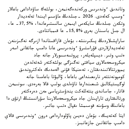
وتاندىق ءوندىرىس وركەندەگەنمەن، بولشەك ساۋداداعى باعالار
ءوسىپ كەلەدى. 2026 -جىلدىڭ ماۋسىم ايىندا تەلەديدار
وتكەن جىلدىڭ سايكەس ايىمەن سالىستىرعاندا، %37,5- عا،
ال جىل باسىنان بەرى %15,8- عا قىمباتتادى.
ساراپشىلاردىڭ پىكىرىنشە، بۇعان قازاقستاندا ازىرگە نەگىزىنەن
تەلەديدارلاردى قۇراستىرۋ ءوندىرىسى عانا دامىپ جاتقانى اسەر
ەتىپ وتىر. ديسپلەيلەر، پروتسەسسورلار جانە جاد
ميكروسحەمالارى سياقتى نەگىزگى بولشەكتەر شەتەلدەن
يمپورتتالاتىندىقتان، تەحنيكا قۇنى الەمدىك ەلەكتروندىق
كومپونەنتتەر نارىعىنداعى باعاعا، ۆاليۋتا باعامىنا جانە
لوگيستيكالىق شىعىندارعا تاۋەلدى بولىپ قالا بەرەدى. سونىمەن
قاتار، جاساندى ينتەللەكت يندۋسترياسى مەن دەرەكتەر
ورتالىقتارى تاراپىنان جاد ميكروسحەمالارىنا سۇرانىستىڭ ارتۋى دا
باعانىڭ وسۋىنە قوسىمشا ىقپال ەتىپ جاتىر.
ايتا كەتەيىك، بۇعان دەيىن پاۆلودارداعى درون ءوندىرىسى قالاي
دامىپ جاتقانىن جازعانبىز.