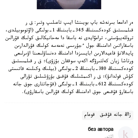
ەر ادامعا بىرنەشە باپ بويىنشا ايىپ تاعىلىپ وتىر: ق ر
قىلمىستىق كودەكسىنىڭ 345-بابىنىڭ 1-بولىگى (اۆتوموبيلدى،
تروللەيبۋستى، ترامۆايدى نە باسقا دا مەحانيكالىق كولىك قۇرالىن
باسقاراتىن ادامنىڭ جول ءجۇرىسى نەمەسە كولىك قۇرالدارىن
پايدالانۋ قاعيدالارىن ابايسىزدا ادامنىڭ دەنساۋلىعىنا اۋىرلىعى
ورتاشا زيان كەلتىرۋگە اكەپ سوققان بۇزۋى)؛ ق ر قىلمىستىق
كودەكسىنىڭ 380-بابىنىڭ 2-بولىگى (بيلىك وكىلىنە قاتىستى
كۇش قولدانۋ)؛ ق ر اكىمشىلىك قۇقىق بۇزۋشىلىق تۋرالى
كودەكسىنىڭ 612-بابىنىڭ 1-بولىگى (قۇجاتتارى جوق جانە
باسقارۋ قۇقىعى جوق ادامنىڭ كولىك قۇرالىن باسقارۋى).
زاڭ جانە قۇقىق
قوعام
без автора
اۆتور