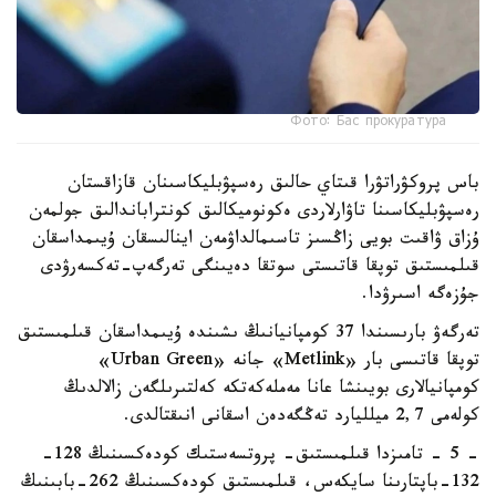
Фото: Бас прокуратура
باس پروكۋراتۋرا قىتاي حالىق رەسپۋبليكاسىنان قازاقستان
رەسپۋبليكاسىنا تاۋارلاردى ەكونوميكالىق كونتراباندالىق جولمەن
ۇزاق ۋاقىت بويى زاڭسىز تاسىمالداۋمەن اينالىسقان ۇيىمداسقان
قىلمىستىق توپقا قاتىستى سوتقا دەيىنگى تەرگەپ-تەكسەرۋدى
جۇزەگە اسىرۋدا.
تەرگەۋ بارىسىندا 37 كومپانيانىڭ ىشىندە ۇيىمداسقان قىلمىستىق
توپقا قاتىسى بار «Metlink» جانە «Urban Green»
كومپانيالارى بويىنشا عانا مەملەكەتكە كەلتىرىلگەن زالالدىڭ
كولەمى 2,7 ميلليارد تەڭگەدەن اسقانى انىقتالدى.
- 5 - تامىزدا قىلمىستىق- پروتسەستىك كودەكسىنىڭ 128-
132-باپتارىنا سايكەس، قىلمىستىق كودەكسىنىڭ 262-بابىنىڭ