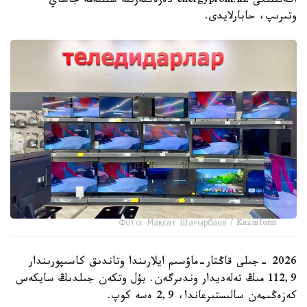
اگەنتتىگى energyprom.kz دەرەكتەرىنە سىلتەمە جاساي
وتىرىپ، حابارلايدى.
Фото: Мақсат Шағырбаев / Kazinform
2026 -جىلى قاڭتار-ماۋسىم ايلارىندا وتاندىق كاسىپورىندار
112,9 مىڭ تەلەديدار وندىرگەن. بۇل وتكەن جىلدىڭ سايكەس
كەزەڭىمەن سالىستىرعاندا، 2,9 ەسە كوپ.