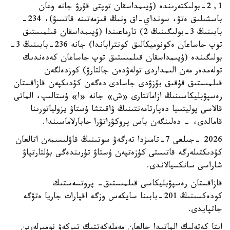
1, 2-بولىكتەرىندە (ۇيىمداسقان توپتى قۇرۋ جانە وعان
باسشىلىق ەتۋ، سونداي-اق ونىڭ قىزمەتىنە قاتىسۋ)، 234-
بابىنىڭ 3-بولىگىنىڭ 2) تارماعىندا (ۇيىمداسقان قىلمىستىق
توپ جاساعان ەكونوميكالىق كونتراباندا) جانە 236-بابىنىڭ 3-
بولىگىندە (ۇيىمداسقان قىلمىستىق توپ جاساعان كەدەندىك
تولەمدەر مەن الىمداردى تولەۋدەن جالتارۋ) كوزدەلگەن
قىلمىستىق قۇقىق بۇزۋدى جاسادى دەگەن كۇدىكپەن قازاقستان
رەسپۋبليكاسىنىڭ ازاماتتارى «ش» جانە «ا» ۇستالىپ، الماتى
قالاسى پوليتسيا دەپارتامەنتىنىڭ ۋاقىتشا ۇستاۋ يزولياتورىنا
قامالدى، - دەلىنگەن باس پروكۋراتۋرا حابارلاماسىندا.
2026 -جىلعى 7-تامىزدا تەرگەۋ سوتىنىڭ قاۋلىسىمەن اتالعان
كۇدىكتىلەرگە قاتىستى كۇزەتپەن ۇستاۋ تۇرىندەگى بۇلتارتپاۋ
شاراسى سانكسيالاندى.
قازاقستان رەسپۋبليكاسى قىلمىستىق- پروتسەستىك
كودەكسىنىڭ 201-بابىنا سايكەس وزگە اقپارات جاريا ەتۋگە
جاتپايدى.
ايتا كەتەلىك الماتىدا جالعان مەملەكەتتىك تىركەۋ نومىرلەرىن