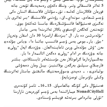
بىلتىرعىدان كوپ. العاشقى جىلى 3 ۇجىم عانا باق سىناسا، بيىل
5 تەاتر قاتىسقالى وتىر. ونىڭ ەكەۋى رەسەيدىڭ تۇمەن جانە
قورعان قالالارىنان كەلسە، نۇر-سۇلتان قالاسىنىڭ اتىنان ەكى
ۇجىم شىعادى. سونداي-اق، رۋدنىي قالاسىنىڭ ءبىر تەاترى بار.
نەگىزى فەستيۆالعا قاتىسۋشىلاردىڭ جاسىنا شەكتەۋ جوق.
تۇمەننەن كەلگەن اۋەسقوي بالالار تەاترىندا بەس جاسار
ءبۇلدىرشىن دە بار. ال ءبىزدىڭ ارامىزدا 30 دان اسقان ونەرپاز
ءجۇر. بار-جوعى بەس ۇجىم قاتىسىپ جاتسا دا، «باس جۇلدە»
مەن ءۇش جۇلدەلى ورىن تاعايىندالعان. «ۇزدىك ايەل ءرولى»
جانە «ۇزدىك ەر ادام ءرولى» دەگەن اتالىمدار دا بار.
جەڭىمپازدارعا گراموتالار مەن مۇسىنشەلەر تابىستالادى. بىلتىر
قارجىلاي سىيلىق بەرگەن بولاتىنبىز. بيىل وعان دەمەۋشى
بولمادى»، - دەيدى «سوۆرەمەننيك حالىقتىق جاستار تەاترىنىڭ
وكىلى باۋىرجان توعىزبايەۆ.
فەستيۆال ەكى كۇنگە جالعاسپاق. 15-16- تامىز كۇندەرى
NomadCityHall عيماراتىندا بەس ۇجىم كورەرمەن نازارىنا
ءتۇرلى جانرداعى بىرنەشە قويىلىم ۇسىنادى.