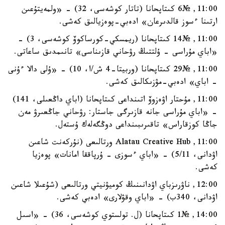
11:00, №6 كىتاپحانا (تاتار كوشەسى، 32) - «ولمەيتۇعىن
ارتىنا ءسوز قالدىرعان» ادەبي-پوەزيالىق كەشى.
11:00, №14 كىتاپحانا (ريمسكي-كورساكوۆ كوشەسى، 3) -
«اباي مۇراسى - ۇلتتىڭ رۋحاني قازىناسى» تانىمدىق ساعاتى.
11:00, №29 كىتاپحانا (وربيتا-4 ش/ا، 10) - «ۇلى دالا ءۇنى
- اباي» ادەبي-مۋزىكالىق كەشى.
11:00, مۇحتار اۋەزوۆ اتىنداعى كىتاپحانا (اباي داڭعىلى، 141)
- «اباي مۇراسى جانە قازىرگى جاستار: رۋحاني جاڭعىرۋ مەن
جاڭا كوزقاراس» تاقىرىبىنداعى دوڭگەلەك ۇستەل.
11:00, Alatau Creative Hub ورتالىعى (نۇركەنت شاعىن
اۋدانى، 5/11) - «اباي ءسوزى - ۇرپاققا امانات» پوەزيا
كەشى.
12:00, ناۋرىزباي اۋدانىنىڭ كوميۋنيتي ورتالىعى (شۇعىلا شاعىن
اۋدانى، 340ب) - «اباي وقۋلارى» ادەبي كەشى.
14:00, №1 كىتاپحانا (ل. تولستوي كوشەسى، 36) - «اسىل