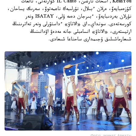
KeshYou, اسحات تارعىن، IL Canto كۆارتەتى، تالعات
كۇزەمبايەۆ، ەرلان ءبىلال، نۇرلىبەك ناعمەتوۆ، سەرىك يساحان،
نۇرلان بەردىبايەۆ، ءبىرجان دەمە ۇلى، ISATAY ونەر
كورسەتەدى. سونداي-اق «الاتاۋ» ءداستۇرلى ونەر تەاترىنىڭ
ارتيستەرى، «الاتاۋ» انسامبلى جانە مەدەۋ اۋدانىنىڭ
شىعارماشىلىق ۇجىمدارى ساحناعا شىعادى.