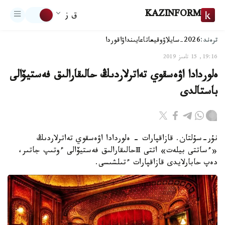
KAZINFORM
ق ز
ترەند:
2026-سايلاۋ
وقيعا
تاعايىنداۋ
اقوردا
19:16, 15 تامىز 2019
ەلوردادا اۋەسقوي تەاترلاردىڭ حالىقارالىق فەستيۆالى
باستالدى
نۇر-سۇلتان. قازاقپارات - ەلوردادا اۋەسقوي تەاترلاردىڭ
«ءساتتى بيلەت» اتتى Ⅱحالىقارالىق فەستيۆالى ءوتىپ جاتىر،
دەپ حابارلايدى قازاقپارات ءتىلشىسى.