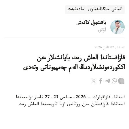
الماتى جاڭالىقتارى
مادەنيەت
باقىتجول كاكەش
اۆتور
13:52, 07 تامىز 2026
قازاقستاندا العاش رەت بايانشىلار مەن
اككوردەونشىلاردىڭ الەم چەمپيوناتى وتەدى
استانا. قازاقپارات - 2026-جىلعى 23-27 تامىز ارالىعىندا
استانادا قازاقستان مەن ورتالىق ازيا تاريحىندا العاش رەت
بايانشىلار مەن اككوردەونشىلارعا ارنالعان بەدەلدى «Coupe
Mondiale 79» حالىقارالىق بايقاۋى وتەدى، دەپ حابارلايدى
روزا باعلانوۆا اتىنداعى «قازاقكونتسەرت» مەملەكەتتىك