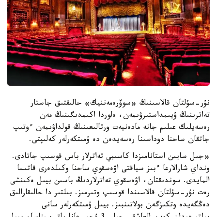
نۇر-سۇلتان قالاسىنىڭ «سوۆرەمەننيك» حالىقتىق جاستار
تەاترىنىڭ ۇيىمداستىرۋىمەن، ەلوردا اكىمدىگىنىڭ مەن
رەسەيلىك عىلىم جانە مادەنيەت ورتالىعىنىڭ قولداۋىمەن ءوتىپ
جاتقان ساحنا دوداسىنا رەسەيدەن دە ۇمىتكەرلەر كەلىپتى.
«جىل سايىن استانامىزدا كاسىبي تەاترلار باس قوسىپ جاتادى.
ونداي شارالارعا ءبىز سياقتى اۋەسقوي ساحنا وكىلدەرى قاتىسا
المايدى. سوندىقتان، اۋەسقوي تەاترلاردىڭ باسىن بيىل ەكىنشى
رەت نۇر-سۇلتان قالاسىندا قوسىپ وتىرمىز. بىلتىر دا حالىقارالىق
دەڭگەيدە وتكىزگەن بولاتىنبىز. بيىل ۇمىتكەرلەر سانى