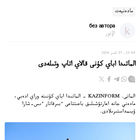
مادەنيەت
без автора
اۆتور
15:44, 07 تامىز 2026
الماتىدا اباي كۇنى قالاي اتاپ وتىلەدى
الماتى. KAZINFORM - الماتىدا اباي كۇنىنە وراي ادەبي،
مادەني جانە اعارتۋشىلىق باعىتتاعى ءبىرقاتار ءىس-شارا
ۇيىمداستىرىلادى.