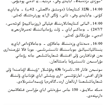
ءسوزدى ىزدەسەڭ، ابايدى وقى، ەرىنبە…» ادەبي پوديۋمى.
14:00, №32 كىتاپحانا (دوستىق داڭعىلى، 42ب) - «اباي»
كۇنى. «ابايدى وقى، تانى، ۇلگى ال!» پورترەتتىك كەشى.
14:00, الماتى كىتاپحانالارىنىڭ فيليالى (روزىباكييەۆ كوشەسى،
247/7) - «حاكىم اباي - ۇلت رۋحانياتىنىڭ تەمىرقازىعى»
ادەبي- مۋزىكالىق كەشى.
16:00, ەسەنتاي وزەنىنىڭ جاعالاۋى - «جاعالاۋداعى اباي»
ينستاللياتسيالىق جوباسىنىڭ تانىستىرىلىمى. جوبا قالا تۇرعىندارى
مەن قوناقتارىن ۇلى اقىننىڭ شىعارماشىلىعى جانە رۋحاني
مۇراسىمەن تانىستىرۋعا باعىتتالعان.
سونىمەن قاتار 10-تامىزدا №6 وقۋشىلار ءۇيىنىڭ اۋماعىندا ۇلى
قازاق اقىنى، اعارتۋشىسى ءارى ويشىلى اباي قۇنانباي ۇلىنىڭ
شىعارماشىلىعىنا ارنالعان ارت-گالەرەيا ۇيىمداستىرىلادى.
ەسكە سالايىق، 150 جاس سۋرەتشى اباي مۇراسىن قىلقالاممەن
دارىپتەدى.