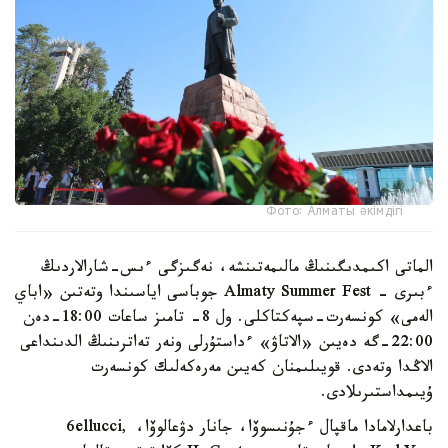
Фото: Алматы әкімдігі
الماتى اكىمدىگىنىڭ مالىمەتىنشە، نەگىزگى ءىس-شارالاردىڭ
ءبىرى - Almaty Summer Fest جوباسى اياسىندا وتەتىن «اباي
الەمى» كونسەرت-سپەكتاكلى. ول 8- تامىز ساعات 18:00-دەن
22:00-گە دەيىن «الاتاۋ» ءداستۇرلى ونەر تەاترىنىڭ الدىنداعى
الاڭدا وتەدى. قويىلىمنان كەيىن مەرەكەلىك كونسەرت
ۇيىمداستىرىلادى.
باعدارلامادا ماقپال ءجۇنىسوۆا، جانار دۋعالوۆا، 6ellucci,