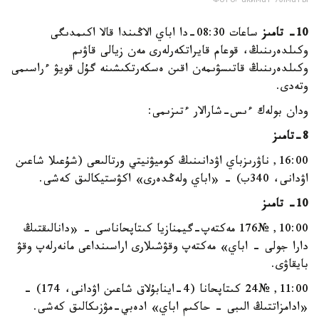
Фото: акимат Алматы
10- تامىز
ساعات 08:30-دا اباي الاڭىندا قالا اكىمدىگى
وكىلدەرىنىڭ، قوعام قايراتكەرلەرى مەن زيالى قاۋىم
وكىلدەرىنىڭ قاتىسۋىمەن اقىن ەسكەرتكىشىنە گۇل قويۋ ءراسىمى
وتەدى.
ودان بولەك ءىس-شارالار ءتىزىمى:
8-تامىز
16:00, ناۋرىزباي اۋدانىنىڭ كوميۋنيتي ورتالىعى (شۇعىلا شاعىن
اۋدانى، 340ب) - «اباي ولەڭدەرى» اكۋستيكالىق كەشى.
10- تامىز
10:00, №176 مەكتەپ-گيمنازيا كىتاپحاناسى - «دانالىقتىڭ
دارا جولى - اباي» مەكتەپ وقۋشىلارى اراسىنداعى مانەرلەپ وقۋ
بايقاۋى.
11:00, №24 كىتاپحانا (4-اينابۇلاق شاعىن اۋدانى، 174) -
«ادامزاتتىڭ الىبى - حاكىم اباي» ادەبي-مۋزىكالىق كەشى.