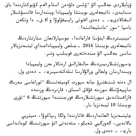
ۇپايلاردى جەڭىپ الۋ ءۇشىن ەلۋدەن استام الەم كۋبوكتارىندا باق
سىنايدى، ناتيجەلەرى بويىنشا وليمپيادا ويىندارىنا قاتىسۋشىلار
انىقتالادى»، - دەدى اقتوتى رايىمقۇلوۆا و ك ق- دا وتكەن
باسپا ءسوز ءماسليحاتىندا.
ءمينيستردىڭ ايتۋىنا قاراعاندا، جوسپارلانعان ستارتتاردىڭ
ناتيجەلەرى بويىنشا 2016 -جىلعى وليمپياداعىداي ليتسەنزيالار
سانىن جەڭىپ الۋ مىندەتتەرى قويىلىپ وتىر.
«سپورتشىلارىمىزدىڭ حالىقارالىق ارەنالار مەن وليمپيادا
ويىندارىنان ولجالى ورالۋلارىنا تىلەكتەسپىز»، - دەدى ول.
ال دەنە شىنىقتىرۋ جانە سپورت كوميتەتىنىڭ ءتوراعاسى سەرىك
ساپييەۆتىڭ سوزىنە قۇلاق اسساق، قازىردىڭ وزىندە
قازاقستاندىق سپورتشىلاردىڭ قورجىنىندا سپورتتىڭ 6 ءتۇرى
بويىنشا 10 ليسەنزيا بار.
«ليتسەنزيا العانداردىڭ قاتارىندا ولگا رىپاكوۆا، دميتريي
بالاندين، گەورگيي شەيكو، ستەندتى اتۋ سپورتىنىڭ كومانداسى
بار»، - دەدى ول.