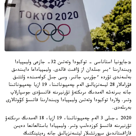
«جاپونيا استاناسى - توكيودا وتەتىن 32- جازعى وليمپيادا
ويىندارىنا ءبىر جىلدان از ۋاقىت قالدى. وليمپياداعا دايىندىق
بەلسەندى تۇردە ءجۇرىپ جاتىر. وسى جىل كولەمىندە ۇلتتىق
قۇرامالار 28 ليسەنزيالىق الەم چەمپيوناتىنا، 19 ازيا چەمپيوناتىنا
جانە بىرنەشە الەمدىك ىرىكتەۋ تۋرنيرىنە قاتىسۋدى جوسپارلاپ
وتىر. ولاردا توكيودا وتەتىن وليمپيادا ويىندارىنا قاتىسۋ كۆوتالارى
بەرىلەدى.
2020 -جىلى 3 الەم چەمپيوناتىنا، 19 ازيا، 18 الەمدىك ىرىكتەۋ
تۋرنيرىنە قاتىسۋ كوزدەلىپ وتىر. وليمپيادا باستالعانعا دەيىن
قازاقستاندىق سپورتشىلار ليتسەنزيالىق جانە رەيتينگتىك