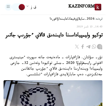
KAZINFORM
ق ز
ترەند:
2026-سايلاۋ
وقيعا
تاعايىنداۋ
اقوردا
14:45, 15 تامىز 2019
توكيو وليمپياداسىنا دايىندىق قالاي ءجۇرىپ جاتىر
نۇر- سۇلتان. قازاقپارات - مادەنيەت جانە سپورت ءمينيسترى
اقتوتى رايىمقۇلوۆا 2020 -جىلى توكيودا وتەتىن 32- جازعى
وليمپيادا ويىندارىنا دايىندىق قالاي ءجۇرىپ جاتقانىن
جەتكىزدى، دەپ حابارلايدى قازاقپارات ءتىلشىسى.