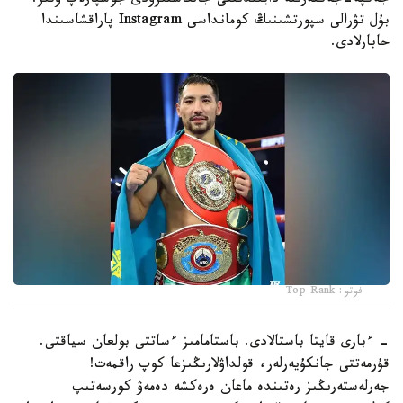
جەكپە-جەكتەرىنە دايىندىقتى جالعاستىرۋدى جوسپارلاپ وتىر.
بۇل تۋرالى سپورتشىنىڭ كومانداسى Instagram پاراقشاسىندا
حابارلادى.
فوتو: Top Rank
- ءبارى قايتا باستالادى. باستامامىز ءساتتى بولعان سياقتى.
قۇرمەتتى جانكۇيەرلەر، قولداۋلارىڭىزعا كوپ راقمەت!
جەرلەستەرىڭىز رەتىندە ماعان ەرەكشە دەمەۋ كورسەتىپ