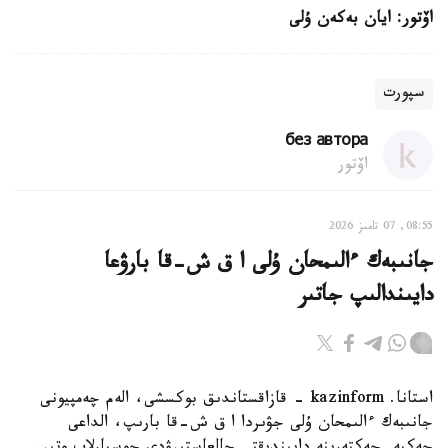
اۆتور: ايان بەكەن ۇلى
سپورت
без автора
اۆتور
08:55, 07 تامىز 2026
جانىبەك ءالىمحان ۇلى ا ق ش-قا بارۋعا
دايىندالىپ جاتىر
استانا. kazinform - قازاقستاندىق بوكسشى، الەم چەمپيونى
جانىبەك ءالىمحان ۇلى جۋىردا ا ق ش-قا بارىپ، الداعى