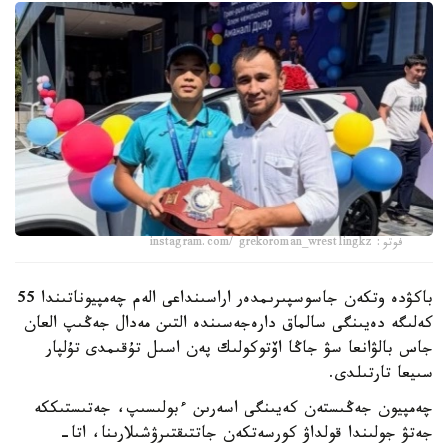
فوتو: instagram.com/ grekoroman_wrestlingkz
باكۋدە وتكەن جاسوسپىرىمدەر اراسىنداعى الەم چەمپيوناتىندا 55
كەلىگە دەيىنگى سالماق دارەجەسىندە التىن مەدال جەڭىپ العان
جاس بالۋانعا سۋ جاڭا اۆتوكولىك پەن اسىل تۇقىمدى تۇلپار
سىيعا تارتىلدى.
چەمپيون جەڭىستەن كەيىنگى اسەرىن ءبولىسىپ، جەتىستىككە
جەتۋ جولىندا قولداۋ كورسەتكەن جاتتىقتىرۋشىلارىنا، اتا-