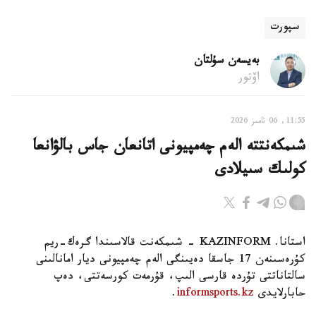
سپورت
بەيسەن سۇلتان
اۆتور
11:55, 06 تامىز 2026
شىمكەنتتە الەم چەمپيونى اتانعان جاس بالۋانعا
كولىك سىيلادى
استانا. KAZINFORM - شىمكەنت قالاسىندا گرەك-ريم
كۇرەسىنەن 17 جاسقا دەيىنگى الەم چەمپيونى ديار امانالىنى
سالتاناتتى تۇردە قارسى الىپ، قۇرمەت كورسەتتى، دەپ
حابارلايدى
informsports.kz
.