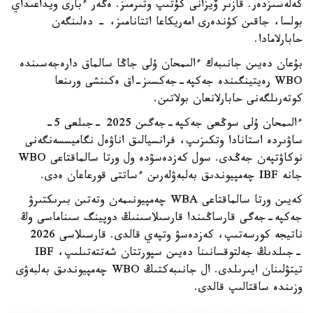
كەلەسىزدەر. قازىر ۆيزانى كۇتىپ وتىرمىز. ەگەر ءبارى ويداعىداي
بولسا، جاقىن كۇندەرى امەريكاعا اتتانامىز، - دەلىنگەن
حابارلامادا.
بۇعان دەيىن جانىبەك ءالىمحان ۇلى جاڭا سالماق دارەجەسىندە
WBO رەيتينگىندە جەكپە-جەكسىز-اق ەكىنشى ورىنعا
كوتەرىلگەنى حابارلانعان بولاتىن.
ءالىمحان ۇلى سوڭعى جەكپە-جەگىن 2025 -جىلعى 5-
ساۋىردە استانادا وتكىزىپ، فرانسيالىق اناۋەل نگاميسسەنگەنى
نوكاۋتپەن جەڭدى. سول كەزدەسۋدە ول ورتا سالماقتاعى WBO
جانە IBF چەمپيوندىق بەلبەۋلەرىن ءساتتى قورعاعان ەدى.
كەيىن ورتا سالماقتاعى WBA چەمپيونىمەن وتەتىن بىرىكتىرۋ
جەكپە-جەگى قارساڭىندا قارسىلاسىنىڭ دوپينگ سىناماسى وڭ
ناتيجە كورسەتىپ، كەزدەسۋ وتپەي قالدى. قارسىلاسى 2026
-جىلدىڭ جەلتوقسانىنا دەيىن سپورتتان شەتتەتىلىپ، IBF
تيتۋلىنان ايىرىلدى. ال جانىبەكتىڭ WBO چەمپيوندىق بەلبەۋى
وزىندە ساقتالىپ قالدى.