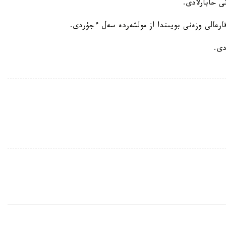
ى حابارلادى.
قارعالى وزەنى بويىندا از مولشەردە سەل ءجۇردى.
دى.