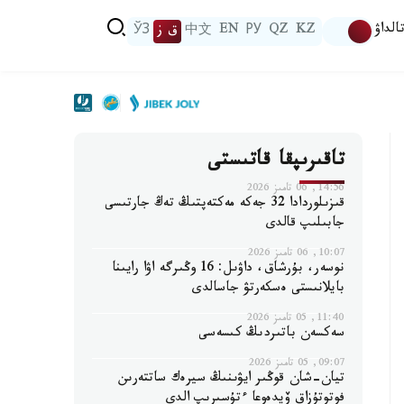
الداۋ
KZ
QZ
РУ
EN
中文
ق ز
ЎЗ
تاقىرىپقا قاتىستى
14:56, 06 تامىز 2026
قىزىلوردادا 32 جەكە مەكتەپتىڭ تەڭ جارتىسى
جابىلىپ قالدى
10:07, 06 تامىز 2026
نوسەر، بۇرشاق، داۋىل: 16 وڭىرگە اۋا رايىنا
بايلانىستى ەسكەرتۋ جاسالدى
11:40, 05 تامىز 2026
سەكسەن باتىردىڭ كىسەسى
09:07, 05 تامىز 2026
تيان-شان قوڭىر ايۋىنىڭ سيرەك ساتتەرىن
فوتوتۇزاق ۆيدەوعا ءتۇسىرىپ الدى