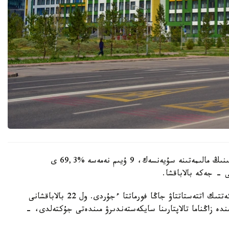
وبلىستىق ءبىلىم ساپاسىن قامتاماسىز ەتۋ دەپارتامەنتىنىڭ مالىمەتىنە سۇيەنسەك، 9 ۇيىم نەمەسە %69,3 ى
 - جەكە بالاباقشا.
- مامىر ايىنان باستاپ ءبىلىم بەرۋ ۇيىمدارىن مەملەكەتتىك اتتەستاتتاۋ جاڭا فورماتتا ءجۇردى. ول 22 بالاباقشانى
ىنە انىقتالعان كەمشىلىكتەردى 3 اي ىشىندە زاڭناما تالاپتارىنا سايكەستەندىرۋ مىندەتى جۇكتەلدى، -