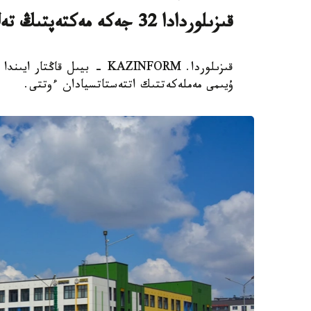
قىزىلوردادا 32 جەكە مەكتەپتىڭ تەڭ جارتىسى جابىلىپ قالدى
ۇيىمى مەملەكەتتىك اتتەستاتسيادان ءوتتى.