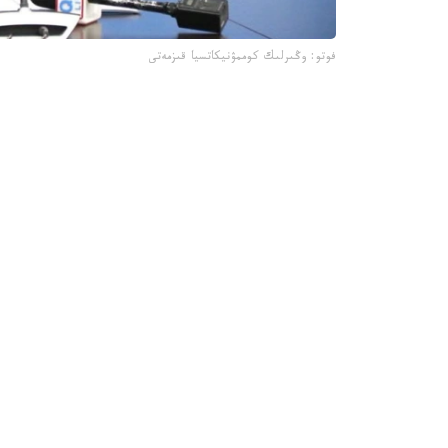
فوتو: وڭىرلىك كوممۋنيكاتسيا قىزمەتى
جىل باسىندا قىزىلوردا 
جارتىسى جابىلدى.
- قاڭتار- اقپان ايلارىندا 4 ى 
مەكتەپ ءبىلىم بەرۋ قىزمەتىن كورسەتىپ كەلەدى، -
وسى ۋاقىت ىشىندە جەكە ازاماتتاردىڭ جولدانىمى بويىنشا جوسپاردان
- مۇنداي تەكسەرۋگە جەكە مەكتەپتەردە مۇعالىمدەرد
دۇرىس راسىمدەلمەۋى، كونكۋرسقا تۇسكەن كانديداتتاردى
تەكسەرۋ قورىتىندىسىمەن لاۋازىم يەلەرى اكىمشىلىك 