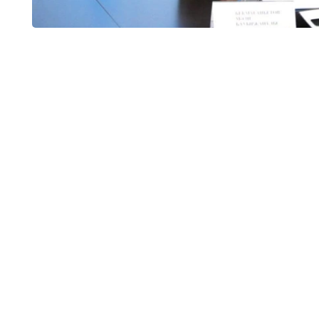
وبلىسىندا 32 جەكە مەكتەپ بار بولاتىن. ارادا جارتى جىل وتپەي جاتىپ سونىڭ تەڭ
ءوز ءوتىنىشى نەگىزىندە قۇرىلتايشىنىڭ شەشىمىمەن جۇمىسىن توقتاتتى.
ليتسەنزياسى بار، ءبىراق ءبىلىم بەرۋ قىزمەتىن توقتاتقان جەكە مەكتەپتەر سانى - 12. بۇگىنگى كۇنى 16 جەكە
 دەدى دەپارتامەنت باسشىسى.
 تىس 13 تەكسەرۋ جۇرگىزىلدى.
ى ارتىق جۇمىسقا تارتۋ، كەيبىر كونكۋرستىق قۇجاتتاردىڭ
ڭ ناتيجەگە قاناعاتتانباۋى سەبەپ. بالاباقشالاردا بالالارعا
زيان كەلۋ جاعدايلارى بويىنشا اتا-انالار شاعىمدانادى. تەكسەرۋ ناتيجەسىندە 30 اكىمشىلىك ءىس قوزعالىپ،
جاۋاپكەرشىلىككە تارتىلدى، - دەدى ءمادي بەكماعانبەتوۆ.