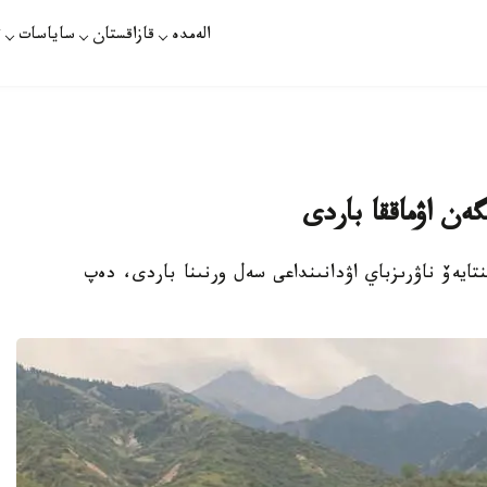
الەمدە
قازاقستان
ساياسات
ت
ەن اۋماققا باردى
نتايەۆ ناۋرىزباي اۋدانىنداعى سەل ورنىنا باردى، دەپ