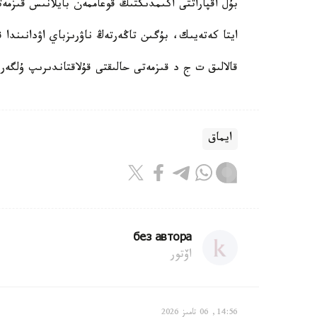
بۇل اقپاراتتى اكىمدىكتىڭ قوعاممەن بايلانىس قىزمەت
ايتا كەتەيىك، بۇگىن تاڭەرتەڭ ناۋرىزباي اۋدانىندا 
قالالىق ت ج د قىزمەتى حالىقتى قۇلاقتاندىرىپ ۇلگەر
ايماق
без автора
اۆتور
14:56, 06 تامىز 2026