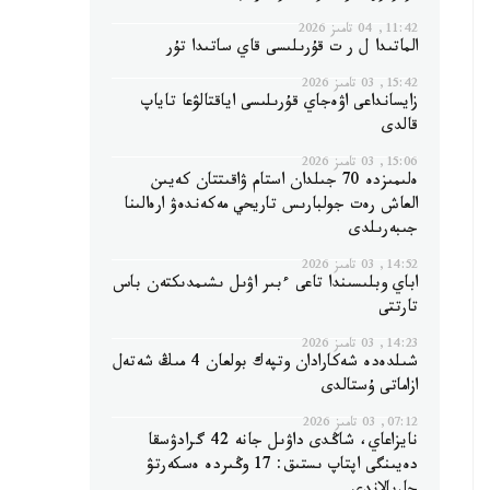
11:42, 04 تامىز 2026
الماتىدا ل ر ت قۇرىلىسى قاي ساتىدا تۇر
15:42, 03 تامىز 2026
زايسانداعى اۋەجاي قۇرىلىسى اياقتالۋعا تاياپ
قالدى
15:06, 03 تامىز 2026
ەلىمىزدە 70 جىلدان استام ۋاقىتتان كەيىن
العاش رەت جولبارىس تاريحي مەكەندەۋ ارەالىنا
جىبەرىلدى
14:52, 03 تامىز 2026
اباي وبلىسىندا تاعى ءبىر اۋىل ىشىمدىكتەن باس
تارتتى
14:23, 03 تامىز 2026
شىلدەدە شەكارادان وتپەك بولعان 4 مىڭ شەتەل
ازاماتى ۇستالدى
07:12, 03 تامىز 2026
نايزاعاي، شاڭدى داۋىل جانە 42 گرادۋسقا
دەيىنگى اپتاپ ىستىق: 17 وڭىردە ەسكەرتۋ