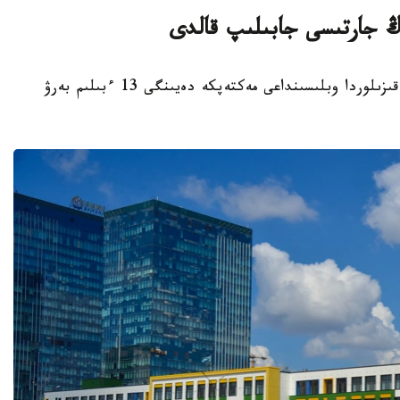
قىزىلوردا. KAZINFORM - بيىل قاڭتار ايىندا قىزىلوردا وبلىسىنداعى مەكتەپكە دەيىنگى 13 ءبىلىم بەرۋ