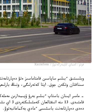
فوتو: اعىباي اياپبەرگەنوۆ / Kazinform
سىناقتان وتكەن جوق. ايتا كەتەرلىگى، ونىڭ بارلىعى
قامتىدى. 13 
دەدى دەپارتامەنت باسشىسى ءمادي بەكماعانبەتوۆ.