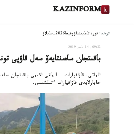
KAZINFORM
ترەند:
اقوردا
تاعايىنداۋ
وقيعا
2026-سايلاۋ
09:32, 14 تامىز 2019
باقىتجان ساعىنتايەۆ سەل قاۋپى تونگ
الماتى. قازاقپارات - الماتى اكىمى باقىتجان ساعى
حابارلايدى قازاقپارات ءتىلشىسى.