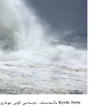
Kyodo News مالىمەتىنشە، بەيسەنبى كۇنى ج