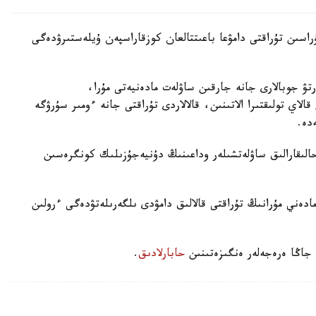
اسىن تۇراقتى دامۋعا باعىتتالعان كوزقاراسپەن ۇيلەستىرۋدەگى
ۋ جوبالارى جانە جارقىن ساۋلەت مادەنيەتى مۇرا،
الاي تولىقتىرا الاتىنىن، قالالاردى تۇراقتى جانە ءومىر سۇرۋگە
دە.
ىقارالىق ساۋلەتشىلەر وداعىنىڭ دۇنيەجۇزىلىك كونگرەسىن
مادەني مۇرانىڭ تۇراقتى قالالىق دامۋدى ىلگەرىلەتۋدەگى ءرولىن
 جاڭا ەرەجەلەر ەنگىزەتىنىن
حابارلادىق
.