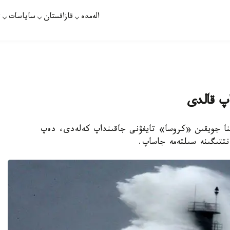
الەمدە
قازاقستان
ساياسات
ت
پ قالدى
ىنا جويقىن «كروسا» تايفۋنى جاقىنداپ كەلەدى، دەپ
ەنتتىگىنە سىلتەمە جاساپ.