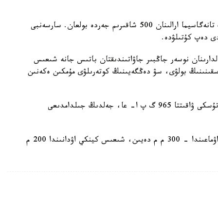
تىنىق مۇحيتىنىڭ ونىنشى تايفۋنى بۇگىن جاپونيانىڭ تانەگاسيما ارالىنان 500 شاقىرىم جەردە بولعان. سارسەنبى
ى دەپ كۇتىلۋدە.
الدارىنان نوسەر جاڭبىر جاۋاتىندىقتان باتىس جانە شىعىس
سقىنىنىڭ بولۋى، سۋ دەڭگەيىنىڭ كوتەرىلۋى مۇمكىن ەكەنىن
تايفۋننىڭ ورتالىعىنداعى اتموسفەرالىق قىسىم بۇگىن تۇسكى ۋاقىتتا 965 گ پ ا- عا، جەلدىڭ جىلدامدىعى
سارسەنبىگە قاراي جاپونيانىڭ ورتالىعىنداعى توكاي اۋماعىندا - 300 م م دەيىن، شىعىس كينكي اۋدانىندا 200 م