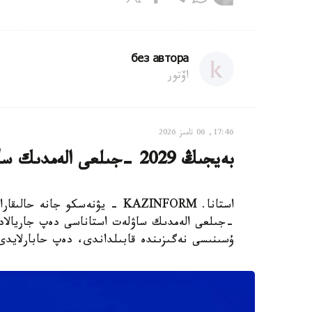
без автора
اۆتور
17:46, 06 تامىز 2026
بەيجىڭ 2029 -جىلعى الەمدىك ساۋلەت استاناسى بولىپ جاريالاندى
-جىلعى الەمدىك ساۋلەت استاناسى دەپ جاريالاد
ۇسىنىسى نەگىزىندە قابىلداندى، دەپ حابارلايدى Xinhua