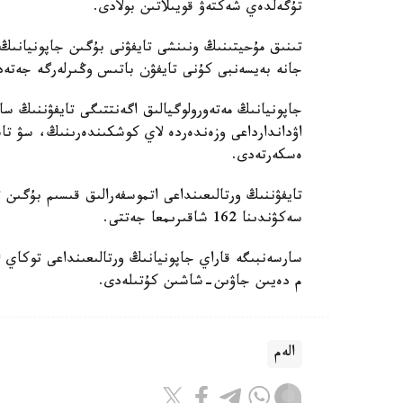
تۇگەلدەي شەكتەۋ قويىلاتىن بولادى.
جانە بەيسەنبى كۇنى تايفۋن باتىس وڭىرلەرگە جەتەد
جاپونيانىڭ مەتەورولوگيالىق اگەنتتىگى تايفۋننىڭ س
اۋداندارداعى وزەندەردە لاي كوشكىندەرىنىڭ، سۋ تا
ەسكەرتەدى.
سەكۋندىنا 162 شاقىرىمعا جەتتى.
م دەيىن جاۋىن-شاشىن كۇتىلەدى.
الەم