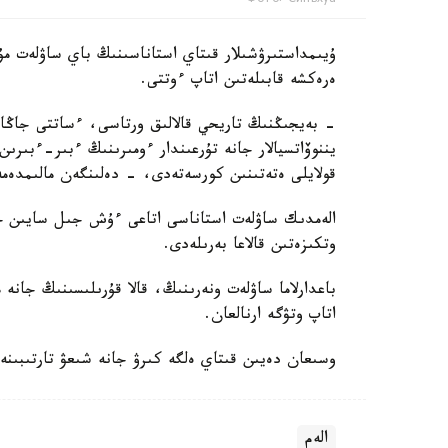
ۇيىمداستىرۋشىلار قىتاي استاناسىنىڭ باي ساۋلەت مۇر
ەرەكشە قابىلەتىن اتاپ ءوتتى.
- بەيجىڭنىڭ تاريحي قالالىق ورتاسى، ءساتتى جاڭارت
يننوۆاتسيالار جانە تۇرعىندار ءومىرىنىڭ ءبىر-ءبىرىن ق
قولايلى ەتەتىنىن كورسەتەدى، - دەلىنگەن مالىمدەمە
الەمدىك ساۋلەت استاناسى اتاعى ءۇش جىل سايىن حال
وتكىزەتىن قالاعا بەرىلەدى.
باعدارلاما ساۋلەت ونەرىنىڭ، قالا قۇرىلىسىنىڭ جانە 
اتاپ وتۋگە ارنالعان.
وسىعان دەيىن قىتاي ەلگە كىرۋ جانە شىعۋ تارتىبىنە
الەم