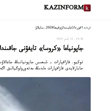
KAZINFORM
ترەند:
اقوردا
تاعايىنداۋ
وقيعا
2026-سايلاۋ
14:36, 13 تامىز 2019
جاپونياعا «كروسا» تايفۋنى جاقىندا
توكيو. قازاقپارات - شىعىس جاپونيانىڭ جاعالاۋ
حابارلايدى قازاقپارات ەلدىڭ مەتەورولوگيالىق اگ