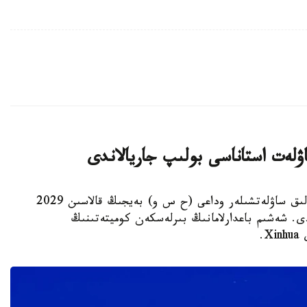
استانا. KAZINFORM - يۋنەسكو جانە حالىقارالىق ساۋلەتشىلەر وداعى (ح س و) بەيجىڭ قالاسىن 2029
ى. شەشىم باعدارلامانىڭ بىرلەسكەن كوميتەتىنىڭ
.