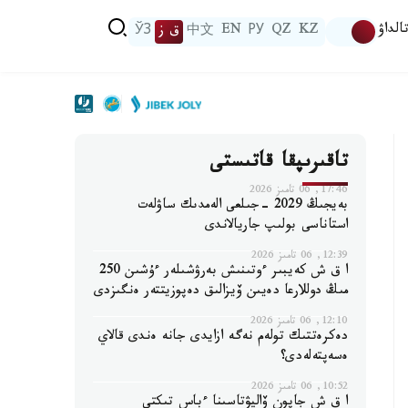
الداۋ
KZ
QZ
РУ
EN
中文
ق ز
ЎЗ
تاقىرىپقا قاتىستى
17:46, 06 تامىز 2026
بەيجىڭ 2029 -جىلعى الەمدىك ساۋلەت
استاناسى بولىپ جاريالاندى
12:39, 06 تامىز 2026
ا ق ش كەيبىر ءوتىنىش بەرۋشىلەر ءۇشىن 250
مىڭ دوللارعا دەيىن ۆيزالىق دەپوزيتتەر ەنگىزدى
12:10, 06 تامىز 2026
دەكرەتتىك تولەم نەگە ازايدى جانە ەندى قالاي
ەسەپتەلەدى؟
10:52, 06 تامىز 2026
ا ق ش جاپون ۆاليۋتاسىنا ءباس تىكتى