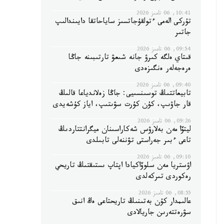
10:41, 06 تامىز 2026
تۇركى الەمى ءتولقۇجاتسىز ساياحاتقا دايىندالىپ
جاتىر
09:54, 06 تامىز 2026
قىتاي ەلگە كىرۋ جانە شىعۋ تارتىبىنە جاڭا
ەرەجەلەر ەنگىزەدى
09:40, 06 تامىز 2026
تابيعاتتىڭ توسىنسىيى: جاڭا زەلاندياعا قالىڭ
قار جاۋىپ، كۇن كۇرت سۋىتىپ، اياز كۇشەيدى
09:26, 06 تامىز 2026
ليتۆا مەن بەلارۋس شەكاراسىنان ميگرانتتاردىڭ
تاعى ءبىر جەراستى تۋننەلى تابىلدى
09:10, 06 تامىز 2026
اۋستريا مەن سلوۆاكيادا اپتاپ ىستىقتىڭ تاريحي
رەكوردى تىركەلدى
08:55, 06 تامىز 2026
عالىمدار كۇن بەتىنىڭ تاريحتاعى ەڭ انىق
سۋرەتتەرىن جاريالادى