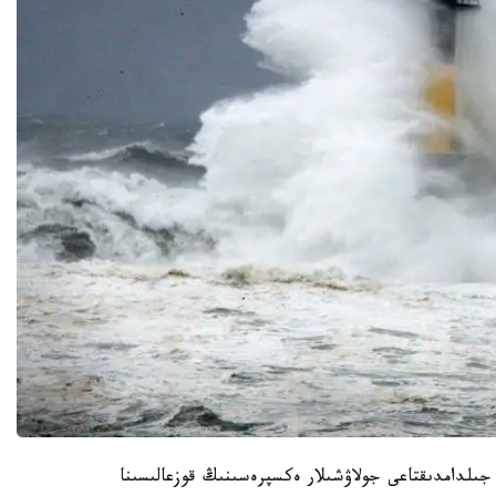
وعارى جىلدامدىقتاعى جولاۋشىلار ەكسپرەسىنىڭ قوزعالىسىنا