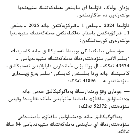
بۇدان بولەك، قاۋلىدا اي سايىنعى مەملەكەتتىك ستيپەنديا
مولشەرلەرى دە جاڭارتىلدى.
قاۋلىدا 2024 -جىلعى 1 -قىركۇيەكتەن جانە 2025 -جىلعى
1- قىركۇيەكتەن باستاپ بەلگىلەنگەن مەملەكەتتىك ستيپەنديا
مولشەرلەرى كورسەتىلگەن:
- جۇمىسشى بىلىكتىلىگى بويىنشا تەحنيكالىق جانە كاسىپتىك
ءبىلىم الاتىن ستۋدەنتتەردىڭ مەملەكەتتىك ستيپەندياسى -
43574 تەڭگە، ال ورتا بۋىن ماماندارىن دايارلايتىن تەحنيكالىق،
كاسىپتىك جانە ورتا بىلىمنەن كەيىنگى ءبىلىم بەرۋ ۇيىمدارى
ستۋدەنتتەرىنە - 41896 تەڭگە؛
— جوعارى وقۋ ورىندارىنىڭ پەداگوگيكالىق ەمەس جانە
«دەنساۋلىق ساقتاۋ» باعىتىنا جاتپايتىن ماماندىقتارىندا وقيتىن
ستۋدەنتتەر 52372 تەڭگە؛
— پەداگوگيكالىق جانە «دەنساۋلىق ساقتاۋ» باعىتىنداعى
ستۋدەنتتەردىڭ اي سايىنعى مەملەكەتتىك ستيپەندياسى 84 مىڭ
تەڭگە؛