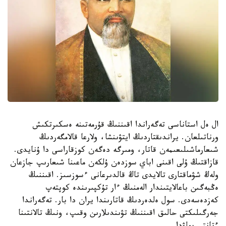
ال ەل استاناسى تەگەراندا اقىننىڭ قۇرمەتىنە ەسكىرتكىش
ورناتىلعان. يراندىقتاردىڭ ايتۋىنشا، ولارعا قالامگەردىڭ
شىعارماشىلىعىمەن قاتار، ومىرگە دەگەن كوزقاراسى دا ۇنايدى.
قازاقتىڭ ۇلى اقىنى اباي سوزدەن ۇلكەن ماعىنا شىعارىپ جازعان
ولەڭ شۋماقتارى تالايدى تاڭ قالدىرعانى ءسوزسىز. اقىننىڭ
ەڭبەگىن باعالايتىندار الەمنىڭ ءار تۇكپىرىندە كوپتەپ
كەزدەسەدى. سول ەلدەردىڭ قاتارىندا يران دا بار. تەگەراندا
جەرگىلىكتى حالىق اقىننىڭ تۋىندىلارىن وقىپ، ونىڭ تالانتىنا