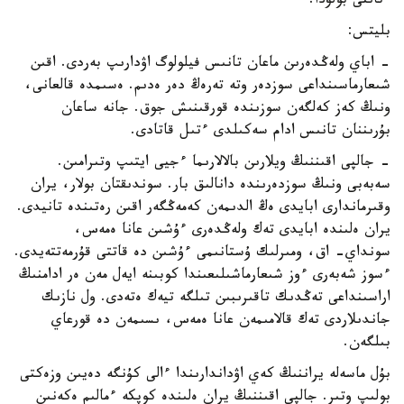
ءتانتى بولۋدا.
بليتس:
- اباي ولەڭدەرىن ماعان تانىس فيلولوگ اۋدارىپ بەردى. اقىن
شىعارماسىنداعى سوزدەر وتە تەرەڭ دەر ەدىم. ەسىمدە قالعانى،
ونىڭ كەز كەلگەن سوزىندە قورقىنىش جوق. جانە ساعان
بۇرىننان تانىس ادام سەكىلدى ءتىل قاتادى.
- جالپى اقىننىڭ ويلارىن بالالارىما ءجيى ايتىپ وتىرامىن.
سەبەبى ونىڭ سوزدەرىندە دانالىق بار. سوندىقتان بولار، يران
وقىرماندارى ابايدى ەڭ الدىمەن كەمەڭگەر اقىن رەتىندە تانيدى.
يران ەلىندە ابايدى تەك ولەڭدەرى ءۇشىن عانا ەمەس،
سونداي- اق، ومىرلىك ۇستانىمى ءۇشىن دە قاتتى قۇرمەتتەيدى.
ءسوز شەبەرى ءوز شىعارماشىلىعىندا كوبىنە ايەل مەن ەر ادامنىڭ
اراسىنداعى تەڭدىك تاقىرىبىن تىلگە تيەك ەتەدى. ول نازىك
جاندىلاردى تەك قالامىمەن عانا ەمەس، ىسىمەن دە قورعاي
بىلگەن.
بۇل ماسەلە يراننىڭ كەي اۋداندارىندا ءالى كۇنگە دەيىن وزەكتى
بولىپ وتىر. جالپى اقىننىڭ يران ەلىندە كوپكە ءمالىم ەكەنىن