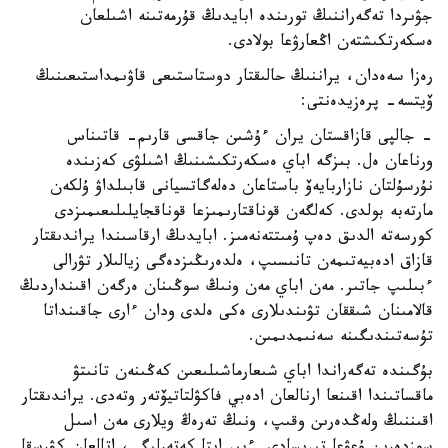
جۋىردا تەگەراننىڭ تورىندە ابايدىڭ قۇرمەتىنە اشىلعان
ەسكەرتكىشتەن اڭعارۋعا بولادى.
رەزا سەەدان، يراننىڭ حالىقتار دوستاستىعى قاۋىمداستىعىنىڭ
ۆيتسە- پرەزيدەنتى:
- جالپى قازاقستان يران ءۇشىن جاقسى قارىم- قاتىناس
ورناعان ەل. بىزگە اباي ەسكەرتكىشىنىڭ اشىلۋى كەزىندە
نۇرسۇلتان نازاربايەۆ باستاعان دەلەگاتسيانى قابىلداۋ ۇلكەن
مارتەبە بولدى. كەلگەن قوناقتارىمىزعا قوناقجايلىلىعىمىزدى
كورسەتە الدىق دەپ ۇمىتتەنەمىز. ابايدىڭ ارقاسىندا يراندىقتار
قازاق ادەبيەتىمەن تانىسىپ، ەلدەرىڭىزدەگى زيالىلار تۋرالى
ءبىلىپ جاتىر. مەن اباي مەن ونىڭ سوڭىنان ەرگەن اقىنداردىڭ
قالامىنان شىققان تۋىندىلارى ەكى ەلدى ودان ءارى جاقىنداتا
تۇسەتىندىگىنە سەنىمدىمىن.
بۇگىندە تەگەراندا اباي شىعارماشىلىعىن كەڭىنەن تانىتۋ
ماقساتىندا اقىنعا ارنالعان ادەبي فاكۋلتاتيۆتەر وتەدى. يراندىقتار
اقىننىڭ ولەڭدەرىن وقىپ، ونىڭ تەرەڭ ويلارى مەن اسىل