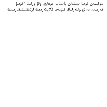
سونىمەن قوسا بيىلدان باستاپ جوعارى وقۋ ورنىنا ءتۇسۋ
كەزىندە دە ۆولونتەرلىك قىزمەت تالاپكەردىڭ ارتىقشىلىقتارىنىڭ
ءبىرى بولادى.
- جالپى شەتەلدىك ۋنيۆەرسيتەتتەرگە ءتۇسۋ كەزىندە
تالاپكەرلەردىڭ اكادەميالىق كورسەتكىشتەرى بىردەي بولعان
جاعدايدا ولاردىڭ مەكتەپ كەزىندەگى قوعامدىق بەلسەندىلىگىنە
نازار اۋدارىلادى. بيىلدان باستاپ قازاقستاندا دا وسى تاجىريبە
ەنگىزىلىپ جاتىر. ۆولونتەرلىكپەن اينالىسقان جاستاردىڭ جوعارى
وقۋ ورنىنا ءتۇسۋ مۇمكىندىگى ارتا تۇسەدى، - دەدى ول.
سونداي-اق ول ۆولونتەرلىك جاستاردىڭ جۇمىس تابۋىنا دا وڭ
اسەر ەتەتىنىن تىلگە تيەك ەتتى.
- بىزدە مەكتەپ وقۋشىلارى مەن ستۋدەنتتەردىڭ ۆولونتەرلىك
قىزمەتىنىڭ ارقاسىندا جۇمىسقا ورنالاسقان مىسالدار از ەمەس.
جۇمىس بەرۋشىلەر ولاردىڭ جاۋاپكەرشىلىگىن، باستاماشىلدىعىن
جانە تاجىريبەسىن باعالاپ، كەيىن قىزمەتكە قابىلداپ جاتادى.
بۇل - جاستار ءۇشىن جاقسى كاسىبي مەكتەپ، - دەدى
شىڭعىس تىلەۋلين.