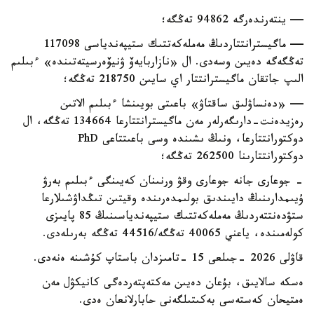
— ينتەرندەرگە 94862 تەڭگە؛
— ماگيسترانتتاردىڭ مەملەكەتتىك ستيپەندياسى 117098
تەڭگەگە دەيىن وسەدى. ال «نازاربايەۆ ۋنيۆەرسيتەتىندە» ءبىلىم
الىپ جاتقان ماگيسترانتتار اي سايىن 218750 تەڭگە؛
— «دەنساۋلىق ساقتاۋ» باعىتى بويىنشا ءبىلىم الاتىن
رەزيدەنت-دارىگەرلەر مەن ماگيسترانتتارعا 134664 تەڭگە، ال
دوكتورانتتارعا، ونىڭ ىشىندە وسى باعىتتاعى PhD
دوكتورانتتارىنا 262500 تەڭگە؛
- جوعارى جانە جوعارى وقۋ ورنىنان كەيىنگى ءبىلىم بەرۋ
ۇيىمدارىنىڭ دايىندىق بولىمدەرىندە وقيتىن تىڭداۋشىلارعا
ستۋدەنتتەردىڭ مەملەكەتتىك ستيپەندياسىنىڭ 85 پايىزى
كولەمىندە، ياعني 40065 تەڭگە/44516 تەڭگە بەرىلەدى.
قاۋلى 2026 -جىلعى 15 -تامىزدان باستاپ كۇشىنە ەنەدى.
ەسكە سالايىق، بۇعان دەيىن مەكتەپتەردەگى كانيكۋل مەن
ەمتيحان كەستەسى بەكىتىلگەنى حابارلانعان ەدى.