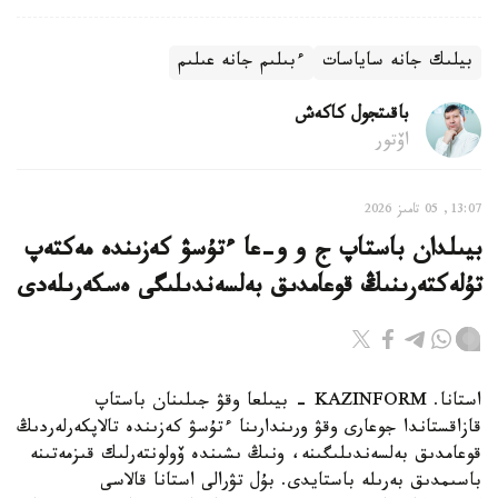
بيلىك جانە ساياسات
ءبىلىم جانە عىلىم
باقىتجول كاكەش
اۆتور
13:07, 05 تامىز 2026
بيىلدان باستاپ ج و و-عا ءتۇسۋ كەزىندە مەكتەپ
تۇلەكتەرىنىڭ قوعامدىق بەلسەندىلىگى ەسكەرىلەدى
استانا. KAZINFORM - بيىلعا وقۋ جىلىنان باستاپ
قازاقستاندا جوعارى وقۋ ورىندارىنا ءتۇسۋ كەزىندە تالاپكەرلەردىڭ
قوعامدىق بەلسەندىلىگىنە، ونىڭ ىشىندە ۆولونتەرلىك قىزمەتىنە
باسىمدىق بەرىلە باستايدى. بۇل تۋرالى استانا قالاسى