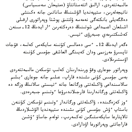
مالىمەتتەردى، ارالىق اتتەستاتتاۋ (ەمتيحان سەسسياسى)
ناتيجەلەرىن، ستيپەنديا الۋشىنىڭ ساناتىن جانە ەكىنشى
دەڭگەيلى بانكتەگى نەمەسە ۇلتتىق پوشتا وپەراتورى ارقىلى
اشىلعان اعىمداعى شوتىنىڭ دەرەكتەرىن ءار ايدىڭ 12-سىنەن
كەشىكتىرمەي جىبەرۋى ءتيىس.
ەگەر ايدىڭ 12- ءسى دەمالىس كۇنىنە سايكەس كەلسە، قۇجات
تاپسىرۋ مەرزىمى ودان كەيىنگى العاشقى جۇمىس كۇنىنە
اۋىستىرىلادى.
وپەراتور جوعارى وقۋ ورىندارىنان كەلىپ تۇسكەن مالىمەتتەردى
بەس جۇمىس كۇنى ىشىندە قاراپ، عىلىم جانە جوعارى ءبىلىم
سالاسىنداعى ۋاكىلەتتى ورگانعا جانە ءتيىستى سالانىڭ وزگە دە
ۋاكىلەتتى ورگاندارىنا قارجىلاندىرۋعا ءوتىنىم جىبەرەدى.
ءوز كەزەگىندە، ۋاكىلەتتى ورگاندار ءوتىنىم تۇسكەن كۇننەن
باستاپ ءۇش جۇمىس كۇنى ىشىندە ستيپەنديا الۋشىلاردىڭ
تالاپتارعا سايكەستىگىن تەكسەرىپ، تولەم جاساۋ ءۇشىن
قاراجاتتى وپەراتورعا اۋدارادى.