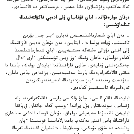
سوزدەرىن ۇعۋعا تىرىسادى. ءبىر ايتا كەتەرلىگى، اتالعان كۋرسقا
تەك مەكتەپ وقۋشىلارى عانا ەمەس، ەرەسەكتەر دە قاتىسادى.
ەرفان موارەفۆاند، اباي قۇنانباي ۇلى ادەبي فاكۋلتەتىنىڭ
تىڭداۋشىسى:
- مەن اباي شىعارماشىلىعىمەن نەبارى ءبىر جىل بۇرىن
تانىستىم. ۇيات بولسا دا، ايتايىن، مەن بۇعان دەيىن قازاقتىڭ
ۇلى اقىنى تۋرالى ەشتەڭە ەستىمەپپىن. اباي شىعارماشىلىعىنا
كەلەر بولساق، ماعان ونىڭ ءوز ويىن تۇسىنىكتى ءارى ءدال
جەتكىزەتىنى ۇنايدى. جالپى قازاقستاندا ابايدان بولەك، باسقا دا
مىقتى قالامگەرلەردىڭ بارىنا سەنىمدىمىن. يرانداعى جاس مامان،
ستۋدەنت رەتىندە ءبىز سىزدەردىڭ ادەبيەتتەرىڭىزبەن
تەرەڭىرەك تانىسقىمىز كەلەدى.
ابايدىڭ قالام الىسى، جازۋ ۇلگىسى پارسى قالامگەرلەرىنە وتە
ۇقساس. سوندىقتان بۇل يراندا ءوسىپ كەلە جاتقان ۇرپاققا
ابايمەن تانىسۋعا سەبەپشى بولماق. بۇعان قوسا، الداعى جىلدارى
قازاقتىڭ باس اقىنى مەكتەپ باعدارلاماسىنا قوسىمشا ءپان
رەتىندە دە ەنۋى مۇمكىن. وسىلايشا، دانىشپان اقىننىڭ تەرەڭ