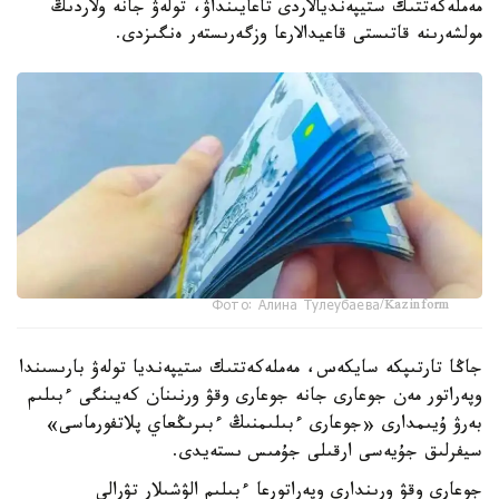
مەملەكەتتىك ستيپەنديالاردى تاعايىنداۋ، تولەۋ جانە ولاردىڭ
مولشەرىنە قاتىستى قاعيدالارعا وزگەرىستەر ەنگىزدى.
Фото: Алина Тулеубаева/Kazinform
جاڭا تارتىپكە سايكەس، مەملەكەتتىك ستيپەنديا تولەۋ بارىسىندا
وپەراتور مەن جوعارى جانە جوعارى وقۋ ورنىنان كەيىنگى ءبىلىم
بەرۋ ۇيىمدارى «جوعارى ءبىلىمنىڭ ءبىرىڭعاي پلاتفورماسى»
سيفرلىق جۇيەسى ارقىلى جۇمىس ىستەيدى.
جوعارى وقۋ ورىندارى وپەراتورعا ءبىلىم الۋشىلار تۋرالى