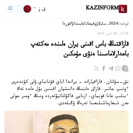
KAZINFORM
ق ز
ترەند:
2026-سايلاۋ
وقيعا
تاعايىنداۋ
اقوردا
17:30, 09 تامىز 2019
قازاقتىڭ باس اقىنى يران ەلىندە مەكتەپ
باعدارلاماسىنا ەنۋى مۇمكىن
نۇر-سۇلتان. قازاقپارات – يراندا اباي قۇنانباي ۇلى كۇندەرى
ءوتىپ جاتىر. قازاق ەلىنىڭ دانىشپان اقىنىن بۇل ەلدە تەك
ءبىلىپ عانا قويماي، ارنايى فاكۋلتاتيۆتەردە ونىڭ ءومىر جولى
مەن شىعارماشىلىعىنا تەرەڭ ۇڭىلەدى.