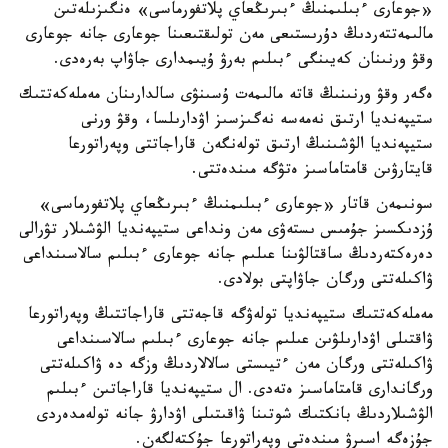
«جوعارى ءبىلىمنىڭ ءبىرىڭعاي پلاتفورماسى» ەنگىزىلەتىن
مالىمەتتەردىڭ دۇرىستىعى مەن تولىقتىعىنا جوعارى جانە جوعارى
وقۋ ورنىنان كەيىنگى ءبىلىم بەرۋ ۇيىمدارى جاۋاپ بەرەدى.
ەگەر وقۋ ورنىنىڭ قاتە مالىمەت ۇسىنۋى سالدارىنان مەملەكەتتىك
ستيپەنديا ارتىق نەمەسە نەگىزسىز اۋدارىلسا، وقۋ ورنى
ستيپەنديا الۋشىنىڭ ارتىق تولەنگەن قاراجاتتى وپەراتورعا
قايتارۋىن قامتاماسىز ەتۋگە مىندەتتى.
سونىمەن قاتار «جوعارى ءبىلىمنىڭ ءبىرىڭعاي پلاتفورماسى»
ۇزدىكسىز جۇمىس ىستەۋى مەن ونداعى ستيپەنديا الۋشىلار تۋرالى
دەرەكتەردىڭ ساقتالۋىنا عىلىم جانە جوعارى ءبىلىم سالاسىنداعى
ۋاكىلەتتى ورگان جاۋاپتى بولادى.
مەملەكەتتىك ستيپەنديا تولەۋگە قاجەتتى قاراجاتتىڭ وپەراتورعا
ۋاقتىلى اۋدارىلۋىن عىلىم جانە جوعارى ءبىلىم سالاسىنداعى
ۋاكىلەتتى ورگان مەن ءتيىستى سالالاردىڭ وزگە دە ۋاكىلەتتى
ورگاندارى قامتاماسىز ەتەدى. ال ستيپەنديا قاراجاتىن ءبىلىم
الۋشىلاردىڭ بانكتىك شوتىنا ۋاقىتىلى اۋدارۋ جانە تولەمدەردى
جۇزەگە اسىرۋ مىندەتى وپەراتورعا جۇكتەلگەن.