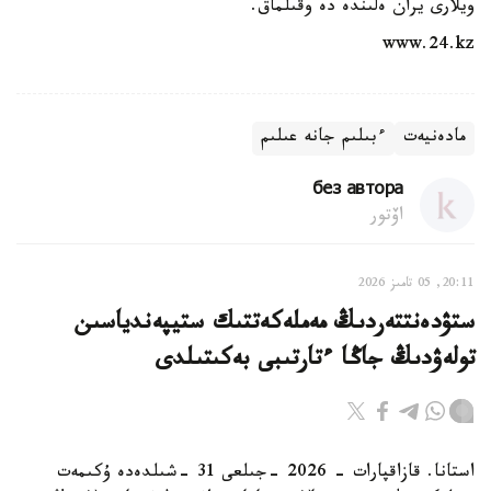
ويلارى يران ەلىندە دە وقىلماق.
www.24.kz
مادەنيەت
ءبىلىم جانە عىلىم
без автора
اۆتور
20:11, 05 تامىز 2026
ستۋدەنتتەردىڭ مەملەكەتتىك ستيپەندياسىن
تولەۋدىڭ جاڭا ءتارتىبى بەكىتىلدى
استانا. قازاقپارات - 2026 -جىلعى 31 -شىلدەدە ۇكىمەت