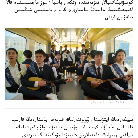
كوممۋنيكاتسيالار قىزمەتىندە وتكەن باسپا ءسوز ماجىلىسىندە قالا
اكىمدىگىنىڭ «استانا جاستارى» ك م م باسشىسى شىڭعىس
تىلەۋلين ايتتى.
فوتو: استانا اكىمدىگى
سپيكەردىڭ ايتۋىنشا، ۆولونتەرلىك قىزمەت جاستاردىڭ قارىم-
قاتىناس جاساۋ، كوماندادا جۇمىس ىستەۋ، جاۋاپكەرشىلىك
سياقتى ومىرلىك داعدىلارىن دامىتۋعا مۇمكىندىك بەرەدى.