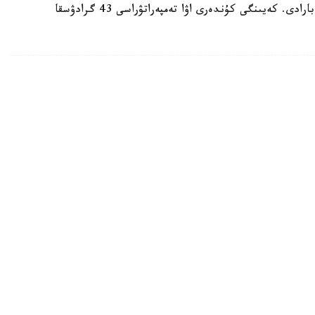
ايتا كەتەيىك، ەلدە اپتاپ ىستىق شەكەدەن ءوتىپ بارادى. كەيىنگى كۇندەرى اۋا تەمپەراتۋراسى 43 گرادۋسقا
رگەتيكالىق ينفراقۇرىلىمىنا سوققى