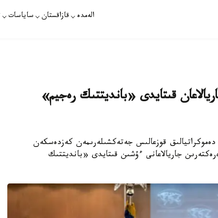
الەمدە
قازاقستان
ساياسات
ت
يالاعان قىتايدى «بانديتتىك رەجيم»
دەموكراتيالىق قوزعالىس جەتەكشىلەرىمەن كەزدەسكەن
رەكتەرىن جاريالاعانى ءۇشىن قىتايدى «بانديتتىك