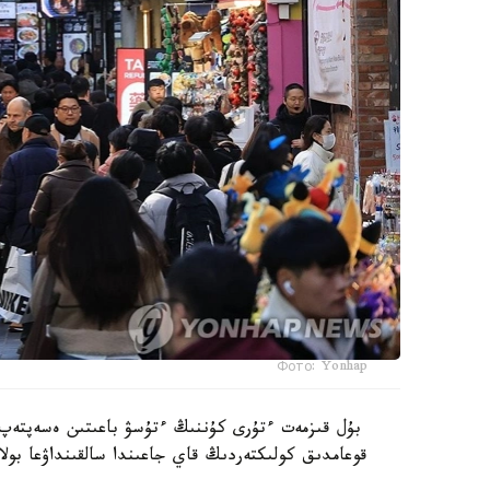
Фото: Yonhap
بۇل قىزمەت ءتۇرى كۇننىڭ ءتۇسۋ باعىتىن ەسەپتەپ،
قوعامدىق كولىكتەردىڭ قاي جاعىندا سالقىنداۋعا بولا