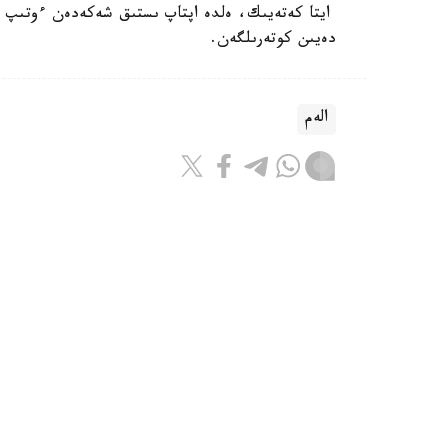
دەيىن كوتەرىلگەن.
الەم
باقىتجول كاكەش
اۆتور
21:43, 06 تامىز 2026
يران پارسى شىعاناعى ەلدەرىنىڭ ەنە
جاساۋى مۇمكىن ەكەنىن ەسكەرتتى