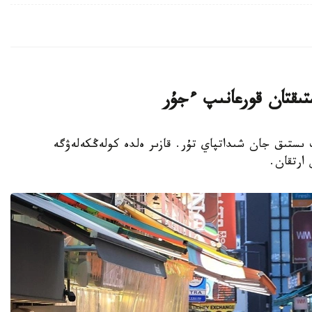
تىقتان قورعانىپ ءجۇر
پ ىستىق جان شىداتپاي تۇر. قازىر ەلدە كولەڭكەلەۋگە
 ارتقان.