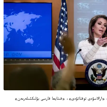
گ ىسىنە «ارالاسۋدى توقتاتۋدى»، «قىتايعا قارسى بۇلىكشىلەرمەن»