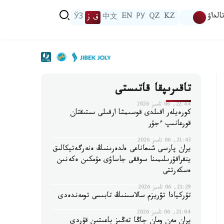
الداۋ
KZ
QZ
РУ
EN
中文
ق ز
ЎЗ
تاقىرىپقا قاتىستى
22:44, 06 تامىز 2026
كورەيلەر اقىلدى قوسىمشا ارقىلى ىستىقتان
قورعانىپ ءجۇر
21:43, 06 تامىز 2026
يران پارسى شىعاناعى ەلدەرىنىڭ ەنەرگەتيكالىق
ينفراقۇرىلىمىنا سوققى جاساۋى مۇمكىن ەكەنىن
ەسكەرتتى
21:29, 06 تامىز 2026
تۇركيادا تۋريزم سالاسىنىڭ تابىسى تومەندەدى
21:04, 06 تامىز 2026
يران مەن ومان جاڭا تەڭىز باعىتىن قۇردى