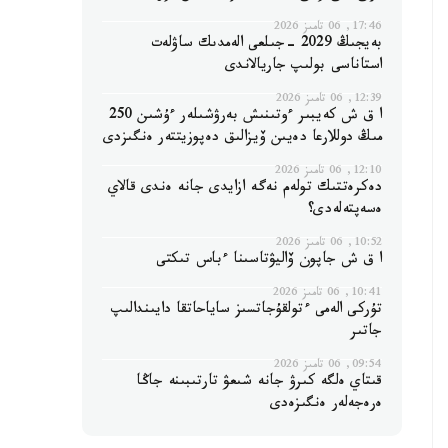
17:46, 06 تامىز 2026
بەيجىڭ 2029 -جىلعى الەمدىك ساۋلەت
استاناسى بولىپ جاريالاندى
12:39, 06 تامىز 2026
ا ق ش كەيبىر ءوتىنىش بەرۋشىلەر ءۇشىن 250
مىڭ دوللارعا دەيىن ۆيزالىق دەپوزيتتەر ەنگىزدى
12:10, 06 تامىز 2026
دەكرەتتىك تولەم نەگە ازايدى جانە ەندى قالاي
ەسەپتەلەدى؟
10:52, 06 تامىز 2026
ا ق ش جاپون ۆاليۋتاسىنا ءباس تىكتى
10:41, 06 تامىز 2026
تۇركى الەمى ءتولقۇجاتسىز ساياحاتقا دايىندالىپ
جاتىر
09:54, 06 تامىز 2026
قىتاي ەلگە كىرۋ جانە شىعۋ تارتىبىنە جاڭا
ەرەجەلەر ەنگىزەدى