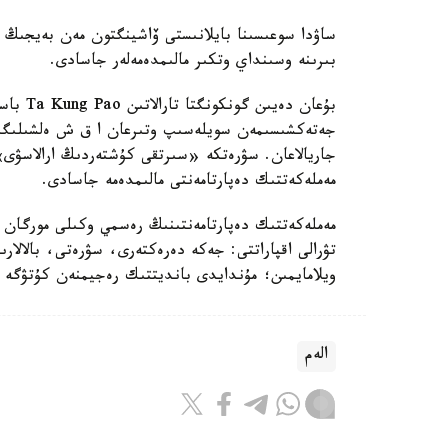
ساۋدا سوعىسىنا بايلانىستى ۆاشينگتون مەن بەيجىڭ 
بىرىنە وسىنداي وتكىر مالىمدەمەلەر جاسادى.
بۇعان د
جەتەكشىسىمەن سويلەسىپ وتىرعان ا ق ش ەلشىلىگى
جاريالاعان. سۋرەتكە «سىرتقى كۇشتەردىڭ ارالاسۋى
مەملەكەتتىك دەپارتامەنتى مالىمدەمە جاسادى.
تۋرالى اقپاراتتى: جەكە دەرەكتەرى، سۋرەتى، بالالار
ويلامايمىن؛ مۇندايدى بانديتتىك رەجيمنەن كۇتۋگە 
الەم