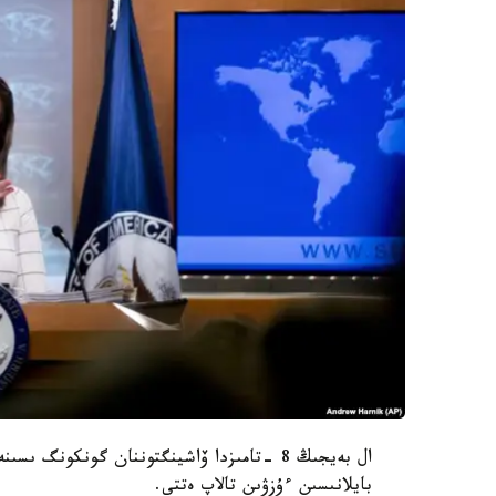
ال بەيجىڭ 8 -تامىزدا ۆاشينگتوننان گونكون
بايلانىسىن ءۇزۋىن تالاپ ەتتى.