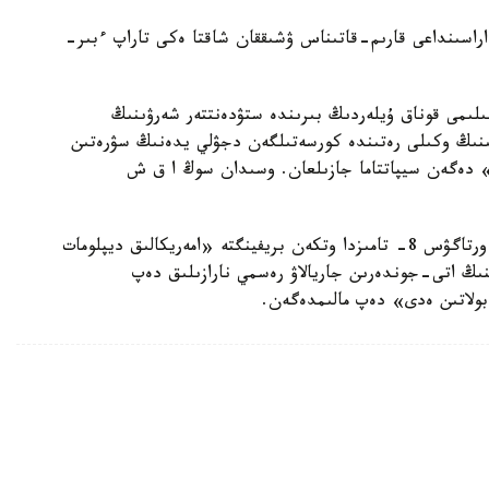
اراسىنداعى قارىم-قاتىناس ۋشىققان شاقتا ەكى تاراپ ءبىر-
ەيىن گونكونگتا تارالاتىن Ta Kung Pao باسىلىمى قوناق ۇيلەردىڭ بىرىندە ستۋدەنتتەر شەرۋىنىڭ
نىڭ وكىلى رەتىندە كورسەتىلگەن دجۋلي يدەنىڭ سۋرەتىن
» دەگەن سيپاتتاما جازىلعان. وسىدان سوڭ ا ق ش
مەملەكەتتىك دەپارتامەنتىنىڭ رەسمي وكىلى مورگان ورتاگۋس 8- تامىزدا وتكەن بريفينگتە «امەريكالىق ديپلومات
ىنىڭ اتى-جوندەرىن جاريالاۋ رەسمي نارازىلىق دەپ
بولاتىن ەدى» دەپ مالىمدەگەن.