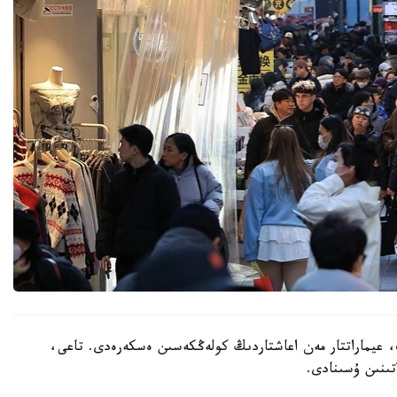
 عيماراتتار مەن اعاشتاردىڭ كولەڭكەسىن ەسكەرەدى. تاعى،
تىنىن ۇسىنادى.