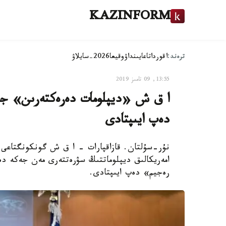
KAZINFORM
ترەند:
اقوردا
تاعايىنداۋ
وقيعا
2026-سايلاۋ
13:55, 09 تامىز 2019
ا ق ش «ديپلومات دەرەكتەرىن» جار
دەپ ايىپتادى
نۇر-سۇلتان. قازاقپارات - ا ق ش گونكونگتاعى 
امەريكالىق ديپلوماتتىڭ سۋرەتتەرى مەن جەكە دە
رەجيم» دەپ ايىپتادى.