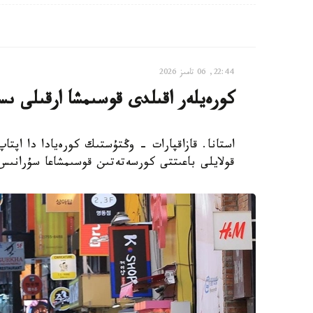
22:44, 06 تامىز 2026
كورەيلەر اقىلدى قوسىمشا ارقىلى ىس
استانا. قازاقپارات - وڭتۇستىك كورەيادا دا اپتا
قولايلى باعىتتى كورسەتەتىن قوسىمشاعا سۇرانىس