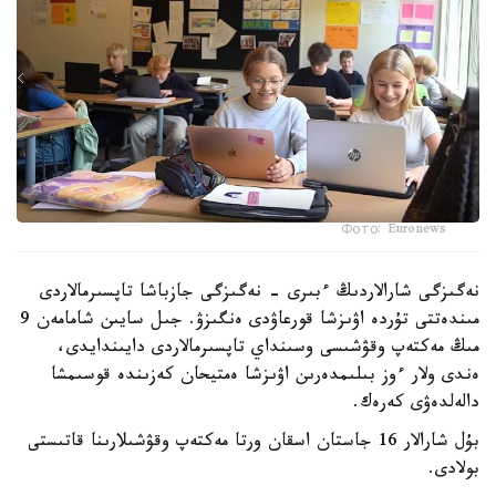
Фото: Euronews
نەگىزگى شارالاردىڭ ءبىرى - نەگىزگى جازباشا تاپسىرمالاردى
مىندەتتى تۇردە اۋىزشا قورعاۋدى ەنگىزۋ. جىل سايىن شامامەن 9
مىڭ مەكتەپ وقۋشىسى وسىنداي تاپسىرمالاردى دايىندايدى،
ەندى ولار ءوز بىلىمدەرىن اۋىزشا ەمتيحان كەزىندە قوسىمشا
دالەلدەۋى كەرەك.
بۇل شارالار 16 جاستان اسقان ورتا مەكتەپ وقۋشىلارىنا قاتىستى
بولادى.