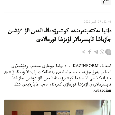
الەم
22:46, 07 تامىز 2026
دانيا مەكتەپتەرىندە كوشىرۋدىڭ الدىن الۋ ءۇشىن
جازباشا تاپسىرمالار اۋىزشا قورعالادى
استانا. KAZINFORM - دانيادا جوعارى سىنىپ وقۋشىلارى
ءبىلىم بەرۋ جۇيەسىندە جاساندى ينتەللەكت پايدالانۋدىڭ ۇلتتىق
ستراتەگياسى اياسىندا كوشىرۋدىڭ الدىن الۋ ءۇشىن جازباشا
تاپسىرمالاردى اۋىزشا قورعاۋى كەرەك، دەپ حابارلايدى The
Guardian.