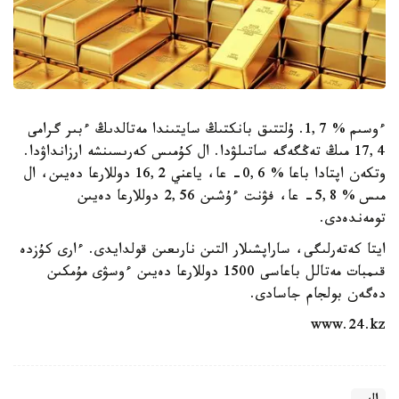
ءوسىم % 1,7. ۇلتتىق بانكتىڭ سايتىندا مەتالدىڭ ءبىر گرامى
17,4 مىڭ تەڭگەگە ساتىلۋدا. ال كۇمىس كەرىسىنشە ارزانداۋدا.
وتكەن اپتادا باعا % 0,6- عا، ياعني 16,2 دوللارعا دەيىن، ال
مىس % 5,8- عا، فۋنت ءۇشىن 2,56 دوللارعا دەيىن
تومەندەدى.
ايتا كەتەرلىگى، ساراپشىلار التىن نارىعىن قولدايدى. ءارى كۇزدە
قىمبات مەتالل باعاسى 1500 دوللارعا دەيىن ءوسۋى مۇمكىن
دەگەن بولجام جاسادى.
www.24.kz