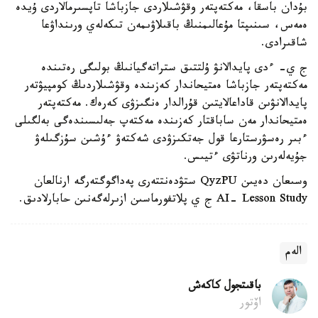
بۇدان باسقا، مەكتەپتەر وقۋشىلاردى جازباشا تاپسىرمالاردى ۇيدە
ەمەس، سىنىپتا مۇعالىمنىڭ باقىلاۋىمەن تىكەلەي ورىنداۋعا
شاقىرادى.
ج ي- ءدى پايدالانۋ ۇلتتىق ستراتەگيانىڭ بولىگى رەتىندە
مەكتەپتەر جازباشا ەمتيحاندار كەزىندە وقۋشىلاردىڭ كومپيۋتەر
پايدالانۋىن قاداعالايتىن قۇرالدار ەنگىزۋى كەرەك. مەكتەپتەر
ەمتيحاندار مەن ساباقتار كەزىندە مەكتەپ جەلىسىندەگى بەلگىلى
ءبىر رەسۋرستارعا قول جەتكىزۋدى شەكتەۋ ءۇشىن سۇزگىلەۋ
جۇيەلەرىن ورناتۋى ءتيىس.
وسىعان دەيىن QyzPU ستۋدەنتتەرى پەداگوگتەرگە ارنالعان
AI- Lesson Study ج ي پلاتفورماسىن ازىرلەگەنىن حابارلادىق.
الەم
باقىتجول كاكەش
اۆتور