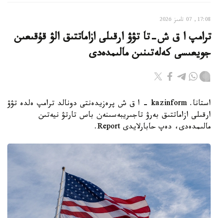
17:08, 07 تامىز 2026
ترامپ ا ق ش-تا تۋۋ ارقىلى ازاماتتىق الۋ قۇقىعىن
جويعىسى كەلەتىنىن مالىمدەدى
استانا. kazinform - ا ق ش پرەزيدەنتى دونالد ترامپ ەلدە تۋۋ
ارقىلى ازاماتتىق بەرۋ تاجىريبەسىنەن باس تارتۋ نيەتىن
مالىمدەدى، دەپ حابارلايدى Report.