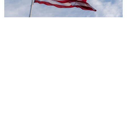
Фото: Pexels
- مەنىڭ ويىمشا، تۋۋ ارقىلى ازاماتتىق بەرىلەتىن الەمدەگى
جالعىز ەل - ءبىز. ءبىز بۇل تاجىريبەنى توقتاتامىز، - دەدى
ترامپ.
بۇعان دەيىن ترامپ تۋۋ ارقىلى ازاماتتىق الۋ قاعيداتىن شەكتەۋگە
باعىتتالعان بىرنەشە جارلىققا قول قويعان بولاتىن. پرەزيدەنت
اكىمشىلىگىنىڭ وكىلى ستيۆەن ميللەردىڭ ايتۋىنشا، ولاردىڭ
ءبىرى «بوسانۋ تۋريزمى» دەپ اتالاتىن تاجىريبەگە تىيىم سالۋعا
قاتىستى.
ايتا كەتەيىك، ا ق ش جاڭا ۆيزالىق كەپىل باعدارلاماسىن
ەنگىزىپ جاتىر، وعان سايكەس يمميگراتسيالىق ۆيزاعا كەيبىر
ءوتىنىش بەرۋشىلەر 100 مىڭنان 250 مىڭ دوللارعا دەيىنگى