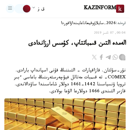
KAZINFORM
ق ز
ترەند:
2026-سايلاۋ
وقيعا
تاعايىنداۋ
اقوردا
00:04, 07 تامىز 2019
الەمدە التىن قىمباتتاپ، كۇمىس ارزاندادى
نۇر-سۇلتان. قازاقپارات - التىننىڭ قۇنى اسپانداپ بارادى.
COMEX- تە قىمبات مەتالل فيۋچەرستەرىنىڭ باعاسى ءبىر
ترويا ۋنسياسىنا 1442-1461 دوللار شاماسىندا ساۋدالاندى.
قازىر التىندى 1466 دوللارعا الۋعا بولادى.