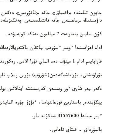
جاپون تىلىندە «اقىماق» جانە «ناقۇرىس» دەگەن س
داۋىستىڭ ىرعاعىمەن جانە قاتتىلىعىمەن جەتكىزىلەد
كۇن سايىن ينتەرنەت 7 ميلليون بەتكە كوبەيۋدە.
ادام اعزاسىندا ءومىر ءسۇرىپ جاتقان باكتەريالاردىڭ جالپى سالماع
قاراپايىم ادام 1 مينۋت دەم الماي تۇرا الادى. رەكوردتىق كورسەتكىش - 9 مينۋت، 8 سەكۋند.
بۇراۋىشتى، بۇراماشەگەدەن(شۋرۋپ) بۇرىن ويلاپ تاپ
ەگەر جەر شارى ءوز وسىنەن كەرىسىنشە اينالاتىن بو
پيگۆيندەر باستارىن قوزعالتپاسا، ءتۇزۋ جۇرە المايدى
ءبىر جىلدا 31557600 سەكۋند بار.
بالمۇزداق - قىتاي تاعامى.