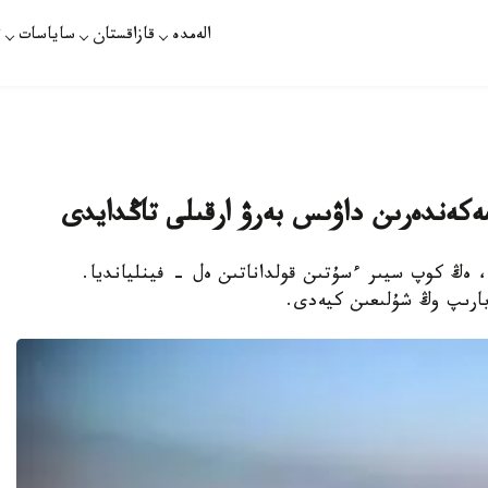
الەمدە
قازاقستان
ساياسات
ت
 مەكەندەرىن داۋىس بەرۋ ارقىلى تاڭدايدى
ا، ەڭ كوپ سيىر ءسۇتىن قولداناتىن ەل - فينليانديا.