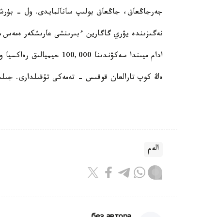
جەرجاڭعاق، جاڭعاق بولىپ سانالمايدى. ول - بۇرش
نەگىزىندە يۋري گاگارين ءبىرىنشى عارىشكەر ەمەس، 
ادام ميىندا سەكۋندىنا 100,000 حيميالىق رەاكسيا ورىن الادى.
ەڭ كوپ تارالعان قوقىس - تەمەكى تۇقىلدارى. جىلىنا ولاردىڭ 4.500.000.000 دا
الەم