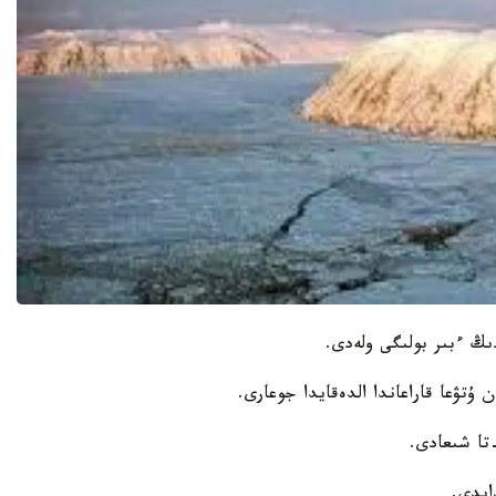
ىڭ ءبىر بولىگى ولەدى.
ن ۇتۋعا قاراعاندا الدەقايدا جوعارى.
تا شىعادى.
ايدى.