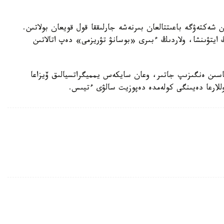
ن شەكتەۋگە باعىتتالعان بىرنەشە جارلىققا قول قويعان بولاتىن.
ايتۋىنشا، ولاردىڭ ءبىرى «بوسانۋ تۋريزمى» دەپ اتالاتىن
ماسىن ەنگىزىپ جاتىر، وعان سايكەس يمميگراتسيالىق ۆيزاعا