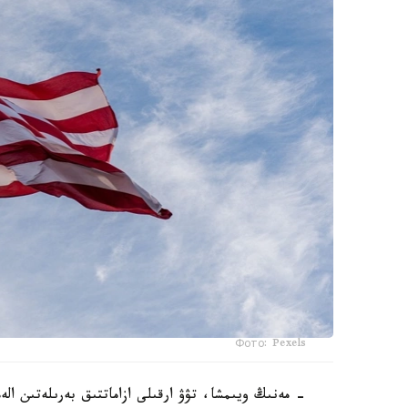
Фото: Pexels
- مەنىڭ ويىمشا، تۋۋ ارقىلى ازاماتتىق بەرىلەتىن ال