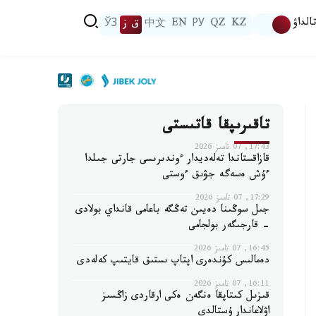
الداۋ
KZ
QZ
РУ
EN
中文
ق ز
ЎЗ
تاقىرىپقا قاتىستى
17:43, 07 تامىز 2026
قازاقستاندا تەلەديدار ءوندىرىسى جارتى جىلدا
ءۇش ەسەگە جۋىق ءوستى
17:29, 07 تامىز 2026
جىل سوڭىنا دەيىن تەڭگە باعامى قانداي بولادى
- قارجىگەر بولجامى
16:45, 07 تامىز 2026
دەمالىس كۇندەرى اپتاپ ىستىق قايتىپ كەلەدى
16:11, 07 تامىز 2026
قىزىل كىتاپقا ەنگەن ەكى ارقاردى زاڭسىز
اۋلاعاندار ۇستالدى