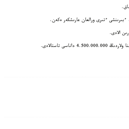
اق.
ءبىرىنشى ءتىرى ورالعان عارىشكەر ەكەن.
ناسى تاستالادى.