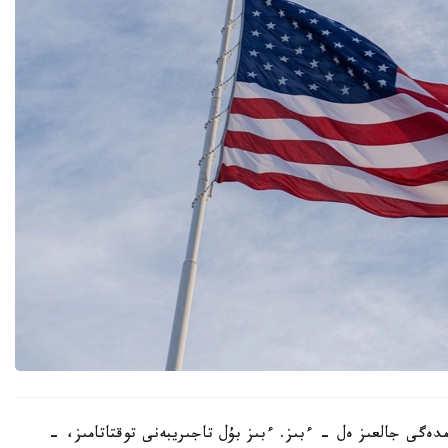
ەمدەگى جالعىز ەل - ءبىز. ءبىز بۇل تاجىريبەنى توقتاتامىز، -