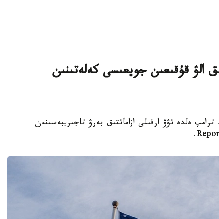
ىق الۋ قۇقىعىن جويعىسى كەلەتىنىن
تى دونالد ترامپ ەلدە تۋۋ ارقىلى ازاماتتىق بەرۋ تاجىريبەسىنەن