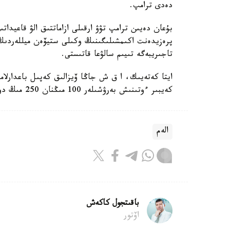
دەدى ترامپ.
بۇعان دەيىن ترامپ تۋۋ ارقىلى ازاماتتىق الۋ قاعيداتى
پرەزيدەنت اكىمشىلىگىنىڭ وكىلى ستيۆەن ميللەردىڭ 
تاجىريبەگە تىيىم سالۋعا قاتىستى.
ايتا كەتەيىك، ا ق ش جاڭا ۆيزالىق كەپىل باعدارلا
كەيبىر ءوتىنىش بەرۋشىلەر 100 مىڭنان 250 مىڭ دوللارعا دەيىنگى كولەمدە دەپوزيت سالۋى ءتيىس.
الەم
باقىتجول كاكەش
اۆتور