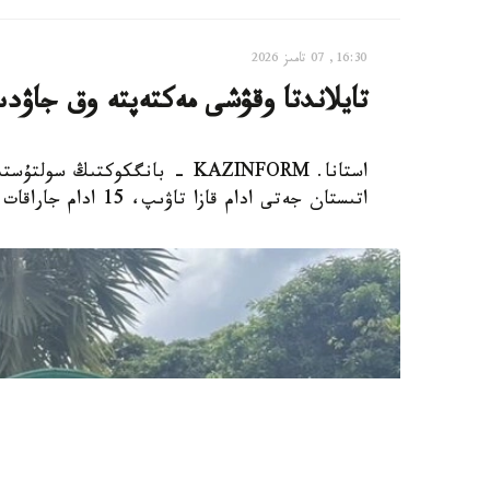
16:30, 07 تامىز 2026
تايلاندتا وقۋشى مەكتەپتە وق جاۋدى
استانا. KAZINFORM - بانگكوكت
اتىستان جەتى ادام قازا تاۋىپ، 15 ادام جاراقات الدى، دەپ حابارلايدى Reuters.