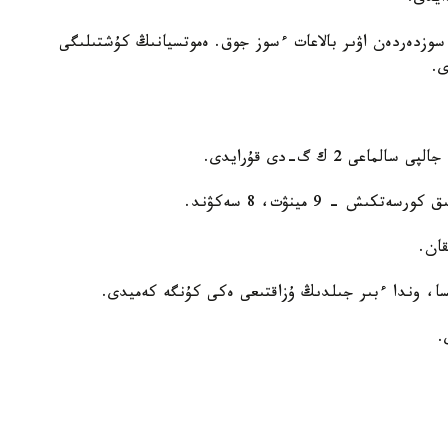
وزدەردەن اۋىر بالاعات ءسوز جوق. ەموتسيانىڭ كۇشتىلىگى
ى.
ى 2 ك گ-دى قۇرايدى.
قان.
لسا، وندا ءبىر جىلدىڭ ۇزاقتىعى ەكى كۇنگە كەميدى.
.