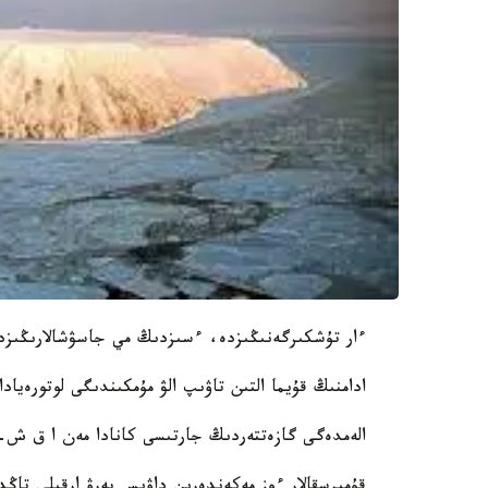
ءار تۇشكىرگەنىڭىزدە، ءسىزدىڭ مي جاسۋشالارىڭىزد
ادامنىڭ قۇيما التىن تاۋىپ الۋ مۇمكىندىگى لوتورەيادا
الەمدەگى گازەتتەردىڭ جارتىسى كانادا مەن ا ق ش-
قۇمىرسقالار ءوز مەكەندەرىن داۋىس بەرۋ ارقىلى تاڭد