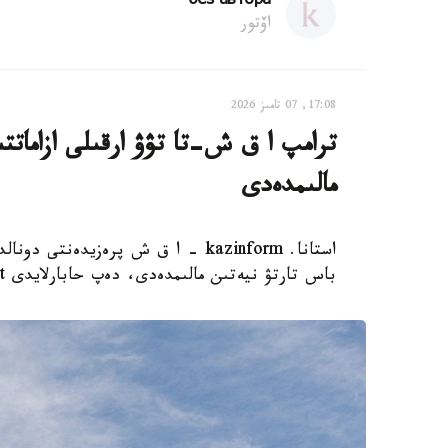
без автора
اۆتور
17:08, 07 تامىز 2026
ترامپ ا ق ش-تا تۋۋ ارقىلى ازاماتت
مالىمدەدى
استانا. kazinform - ا ق ش پرەزيدەن
باس تارتۋ نيەتىن مالىمدەدى، دەپ حابارلايدى Report.