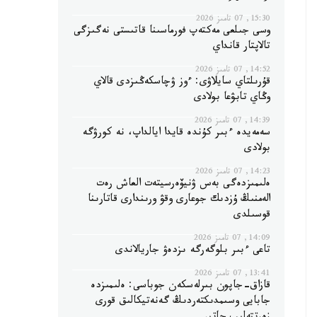
15:30, 07 تامىز 2026
وسى جىلعى مەكتەپ فورماسىنا قاتىستى نەگىزگى
تالاپتار قانداي
14:52, 07 تامىز 2026
قۇرىلتاي سايلاۋى: ءوز ۋچاسكەڭىزدى قالاي
وڭاي تابۋعا بولادى
14:39, 07 تامىز 2026
سەمەيدە ءبىر كۇندە قايدا ايالداپ، نە كورۋگە
بولادى
14:23, 07 تامىز 2026
ەلىمىزدەگى بەس ۋنيۆەرسيتەت العاش رەت
الەمنىڭ ۇزدىك جوعارى وقۋ ورىندارى قاتارىنا
قوسىلدى
14:09, 07 تامىز 2026
تاعى ءبىر بلوگەرگە ىزدەۋ جاريالاندى
13:41, 07 تامىز 2026
قازاق-جاپون بىرلەسكەن جوباسى: ەلىمىزدە
جابايى وسىمدىكتەردىڭ گەنەتيكالىق قورى