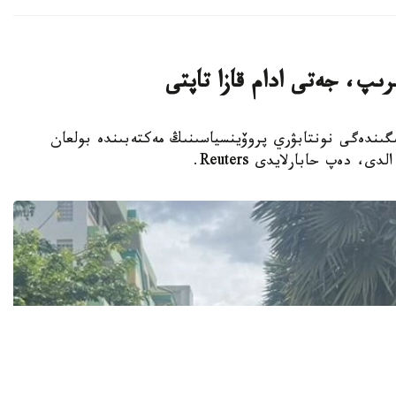
رىپ، جەتى ادام قازا تاپتى
ىڭ سولتۇستىگىندەگى نونتابۋري پروۆينسياسىنىڭ مەكتەبىندە بولعان