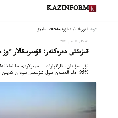
KAZINFORM
ترەند:
اقوردا
تاعايىنداۋ
وقيعا
2026-سايلاۋ
15:40, 31 مامىر 2021
قىزىقتى دەرەكتەر: قۇمىرسقالار ءوز
نۇر-سۇلتان. قازاقپارات - سيىرلاردى ساناماعاند
%95 ادام الدىمەن سول شۇلىعىن سودان كەيىن بارىپ وڭ شۇلىعىن كيەدى.