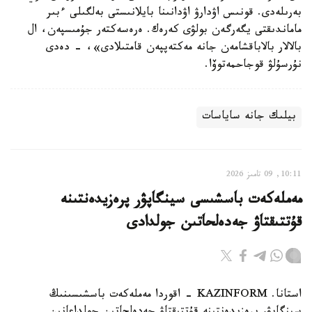
بەرىلەدى. قونىس اۋدارۋ اۋدانىنا بايلانىستى بەلگىلى ءبىر
ماماندىقتى يگەرگەن بولۋى كەرەك. ەرەسەكتەر جۇمىسپەن، ال
بالالار بالاباقشامەن جانە مەكتەپپەن قامتىلادى»، - دەدى
نۇرسۇلۋ قوجاحمەتوۆا.
بيلىك جانە ساياسات
10:11, 09 تامىز 2026
مەملەكەت باسشىسى سينگاپۋر پرەزيدەنتىنە
قۇتتىقتاۋ جەدەلحاتىن جولدادى
استانا. KAZINFORM - اقوردا مەملەكەت باسشىسىنىڭ