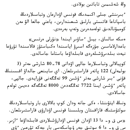
وڭ شەشىمىن تاباتىن بولادى.
ءبىرىنشى جىلى اكىمدىك قونىس اۋدارعان وتباسىلاردىڭ
باسپاناعا قاتىستى بارلىق شىعىندارىن، ياعني جالعا الۋ مەن
كوممۋنالدىق تولەمدەرىن وتەپ بەرەدى.
ەسكە سالساق، بيىل ءساۋىر ايىندا «نۇرلى ەرتىس»
باعدارلاماسىن جۇزەگە اسىرۋ اياسىندا ەكىباستۇز قالاسىندا تۇرۋعا
نيەت بىلدىرۋشىلەردى قابىلداۋعا باستاما جاسالدى.
كوپبالالى وتباسىلارعا جالپى اۋدانى 78-80 شارشى مەتر (3
بولمەلى) 122 پاتەر قاراستىرىلعان. اي سايىنعى جالداۋ اقىسىنىڭ
قۇنى ءبىر شارشى مەتر ءۇشىن 99 تەڭگەنى قۇرايدى. جالپى،
پاتەر ءۇشىن ايىنا 7722 تەڭگەدەن 8000 تەڭگەگە دەيىن تولەم
جاسالادى.
ونىڭ ايتۋىنشا، ەكى جانە ودان كوپ بالالارى بار وتباسىلاردىڭ
سولتۇستىك قازاقستان وبلىسىنا قونىس اۋدارۋى قاراستىرىلعان.
«س ق و- دا 13 اۋدان قونىس اۋدارۋشىلاردى قابىلداۋعا ءازىر.
س ق و- دا 6 سوتىق جەر ۋچاسكەسى بار جەكە تۇرعىن ءۇي