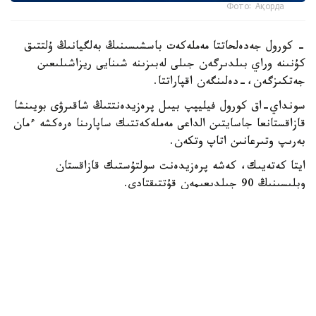
Фото: Ақорда
- كورول جەدەلحاتتا مەملەكەت باسشىسىنىڭ بەلگيانىڭ ۇلتتىق
كۇنىنە وراي بىلدىرگەن جىلى لەبىزىنە شىنايى ريزاشىلىعىن
جەتكىزگەن،-دەلىنگەن اقپاراتتا.
سونداي-اق كورول فيليپپ بيىل پرەزيدەنتتىڭ شاقىرۋى بويىنشا
قازاقستانعا جاسايتىن الداعى مەملەكەتتىك ساپارىنا ەرەكشە ءمان
بەرىپ وتىرعانىن اتاپ وتكەن.
ايتا كەتەيىك، كەشە پرەزيدەنت سولتۇستىك قازاقستان
وبلىسىنىڭ 90 جىلدىعىمەن قۇتتىقتادى.
بيلىك جانە ساياسات
ريزابەك نۇسىپبەك ۇلى
اۆتور