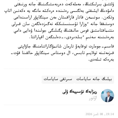
ۇلتتىق بىرلىكتىڭ، مەملەكەت دەربەستىگىنىڭ جانە ورنىقتى
دامۋدىڭ ايشىقتى بەلگىسى رەتىندە ەرەكشە مانگە يە ەكەنىن اتاپ
وتكەن. سونىمەن قاتار قازاقستان مەن سينگاپۋر اراسىنداعى
دوستىققا جانە ءوزارا تۇسىنىستىككە نەگىزدەلگەن سان قىرلى
ىنتىماقتاستىق قوس حالىقتىڭ يگىلىگى جولىندا ۇدايى دامي
بەرەتىنىنە سەنىم ءبىلدىردى،-دەلىنگەن اقپاراتتا.
قاسىم-جومارت توقايەۆ تارمان شانمۋگاراتنامنىڭ جاۋاپتى
قىزمەتىنە تولايىم تابىس، ال دوستاس سينگاپۋر حالقىنا قۇت-
بەرەكە تىلەدى.
بيلىك جانە ساياسات
سىرتقى ساياسات
ريزابەك نۇسىپبەك ۇلى
اۆتور
19:14, 08 تامىز 2026