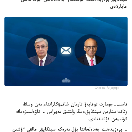
سينگاپۋر پرەزيدەنتىنە قۇتتىقتاۋ جەدەلحاتىن جولداعانىن
حابارلادى.
Фото: Ақорда
قاسىم-جومارت توقايەۆ تارمان شانمۋگاراتنام مەن ونىڭ
وتانداستارىن سينگاپۋردىڭ ۇلتتىق مەيرامى - تاۋەلسىزدىك
كۇنىمەن قۇتتىقتادى.
- پرەزيدەنت جەدەلحاتتا بۇل مەرەكە سينگاپۋر حالقى ءۇشىن