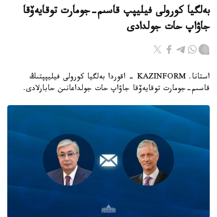
بەلگيا كورولى فيليپپ قاسىم-جومارت توقايەۆقا
جاۋاپ حات جولدادى
استانا. KAZINFORM - اقوردا بەلگيا كورولى فيليپپتىڭ
قاسىم-جومارت توقايەۆقا جاۋاپ حات جولداعانىن حابارلادى.