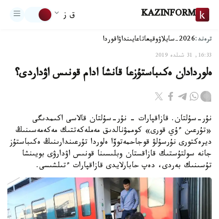
KAZINFORM
ق ز
ترەند:
2026-سايلاۋ
وقيعا
تاعايىنداۋ
اقوردا
16:33, 31 شىلدە 2019
ەلوردادان ەكىباستۇزعا قانشا ادام قونىس اۋداردى؟
نۇر-سۇلتان. قازاقپارات - نۇر-سۇلتان قالاسى اكىمدىگى
«تۇرعىن ءۇي قورى» كوممۋنالدىق مەملەكەتتىك مەكەمەسىنىڭ
ديرەكتورى نۇرسۇلۋ قوجاحمەتوۆا ەلوردا تۇرعىندارىنىڭ ەكىباستۇز
جانە سولتۇستىك قازاقستان وبلىسىنا قونىس اۋدارۋى بويىنشا
تۇسىنىك بەردى، دەپ حابارلايدى قازاقپارات ءتىلشىسى.