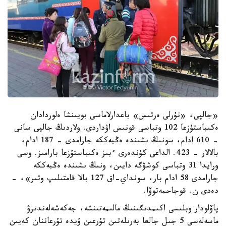
«جالپى، «نۇرلى ەرتىس» باعدارلاماسى بويىنشا ەلوردادان
ەكىباستۇزعا 102 وتباسى قونىس اۋداردى. ولاردىڭ جالپى سانى
- 610 ادام، سونىڭ ىشىندە ەڭبەككە جارامدى - 187 ادام،
بالالار - 423. الداعى كۇندەرى ءبىز ەكىباستۇزعا بارامىز. وسى
ورايدا 31 وتباسى كوشۋگە دايىن، ونىڭ ىشىندە ەڭبەككە
جارامدى 58 ادام بار، سونداي-اق 127 بالا قامتىلىپ وتىر»، -
دەدى ن. قوجاحمەتوۆا.
پاۆلودار وبلىسى اكىمدىگىنىڭ مالىمەتىنشە، جەكەشەلەندىرۋ
ماسەلەسى 5 جىل جالعا بەرىلەتىن تۇرعىن ۇيدە تۇرعاننان كەيىن