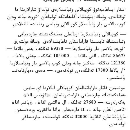
ورتاشا ايلىق تابىستىڭ 40 پايىزىن قۇرايدى.
اسقار ايماعامبەتوۆ كوپبالالى وتباسىلاردى قولداۋ شارالارىنا دا
توقتالدى. ونىڭ ايتۋىنشا، كامەلەتكە تولماعان ءتورت جانە ودان
كوپ بالاسى بار وتباسىلار كوپبالالى وتباسى رەتىندە تانىلادى.
— كوپبالالى وتباسىلارعا ارنالعان مەملەكەتتىك جاردەماقى
وتباسىنىڭ تابىسىنا قاراماستان تاعايىندالادى. ونىڭ مولشەرى
ءتورت بالاسى بار وتباسىلارعا — 69330 تەڭگە، بەس بالاعا —
86673 تەڭگە، التى بالاعا — 104000 تەڭگە، جەتى بالاعا —
121360 تەڭگە. سەگىز جانە ودان كوپ بالاسى بار وتباسىلارعا
ءار بالاعا 17300 تەڭگەدەن تولەنەدى، — دەدى دەپارتامەنت
باسشىسى.
سونىمەن قاتار ماراپاتتالعان كوپبالالى انالارعا اي سايىن
مەملەكەتتىك جاردەماقى قاراستىرىلعان. «كۇمىس القا»
يەگەرلەرىنە — 27680 تەڭگە، ال «التىن القا»، «باتىر انا»
اتاعىن العان جانە 1، II دارەجەلى «انا داڭقى» وردەنىمەن
ماراپاتتالعان انالارعا 32000 تەڭگە كولەمىندە جاردەماقى
تولەنەدى.