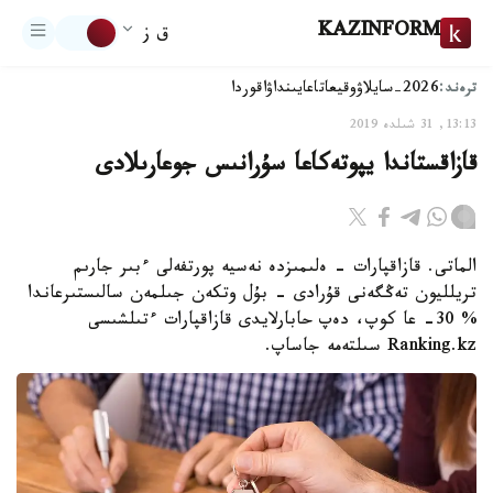
KAZINFORM
ق ز
ترەند:
2026-سايلاۋ
وقيعا
تاعايىنداۋ
اقوردا
13:13, 31 شىلدە 2019
قازاقستاندا يپوتەكاعا سۇرانىس جوعارىلادى
الماتى. قازاقپارات - ەلىمىزدە نەسيە پورتفەلى ءبىر جارىم
تريلليون تەڭگەنى قۇرادى - بۇل وتكەن جىلمەن سالىستىرعاندا
% 30- عا كوپ، دەپ حابارلايدى قازاقپارات ءتىلشىسى
Ranking.kz سىلتەمە جاساپ.