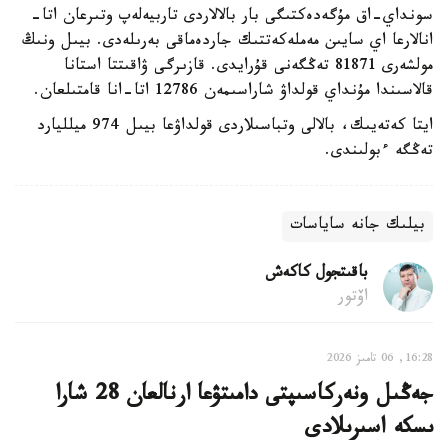
سونداي-اق مۇگەدەكتىگى بار بالالاردى تاربيەلەپ وتىرعان اتا-
انالارعا اي سايىن مەملەكەتتىك جاردەماقى بەرىلەدى. بيىل ونىڭ
مولشەرى 81871 تەڭگەنى قۇرايدى. قازىرگى ۋاقىتتا استانا
قالاسىندا مۇنداي قولداۋ شاراسىمەن 12786 اتا-انا قامتىلعان.
ايتا كەتەيىك، بالالى وتباسىلاردى قولداۋعا بيىل 974 ميلليارد
تەڭگە ءبولىندى.
بيلىك جانە ساياسات
باقىتجول كاكەش
اۆتور
16:28, 06 تامىز 2026
جەڭىل ونەركاسىپتى دامىتۋعا ارنالعان 28 شارا
ىسكە اسىرىلادى