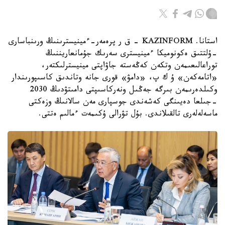
استانا. KAZINFORM - ق ر پرەمەر-ءمينيسترىنىڭ ورىنباسارى
-ۇلتتىق ەكونوميكا ءمينيسترى سەرىك جۇمانعاريننىڭ
توراعالىعىمەن وتكەن كەڭەستە جاۋاپتى مينيسترلىكتەر،
«اتامەكەن» ۇ ك پ، «دامۋ» قورى جانە وتاندىق كاسىپورىندار
وكىلدەرىمەن بىرگە جەڭىل ونەركاسىپتى دامىتۋدىڭ 2030
-جىلعا دەيىنگى كەشەندى جوسپارى مەن سالانىڭ وزەكتى
ماسەلەلەرى تالقىلاندى. بۇل تۋرالى ۇكىمەت ءمالىم ەتتى.