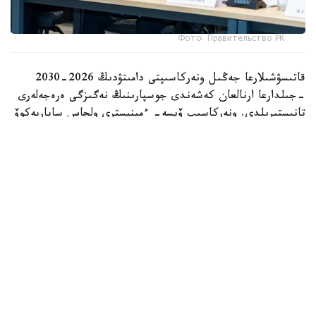
Фото: Правительство РК
قاتىسۋشىلارعا جەڭىل ونەركاسىپتى دامىتۋدىڭ 2026-2030
-جىلدارعا ارنالعان كەشەندى جوسپارىنىڭ نەگىزگى ەرەجەلەرى
تانىستىرىلدى. ونەركاسىپ ۆيسە- ءمينيسترى ولجاس ساپاربەكوۆ
اتاپ وتكەندەي، قۇجات زاڭناما، ساتىپ الۋ تەتىگىن جەتىلدىرۋ،
«كولەڭكەلى» يمپورتقا قارسى ءىس-قيمىل، ينۆەستيتسيا تارتۋ،
وتاندىق برەندتى دامىتۋ مەن كادر دايارلاۋعا ارنالعان 28 ءىس-
شارانى قامتيدى.