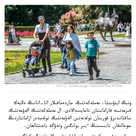
Фото: Александр Павский/Kazinform
ونىڭ ايتۋىنشا، مەملەكەتتىك جاردەماقىلار اتا-انانىڭ ەڭبەك
قىزمەتىنە قاراماستان تاعايىندالادى. ال مەملەكەتتىك الەۋمەتتىك
ساقتاندىرۋ قورىنان تولەنەتىن الەۋمەتتىك تولەمدەر ازاماتتاردىڭ
جوعالتقان تابىسىنىڭ ءبىر بولىگىن وتەۋگە باعىتتالعان.