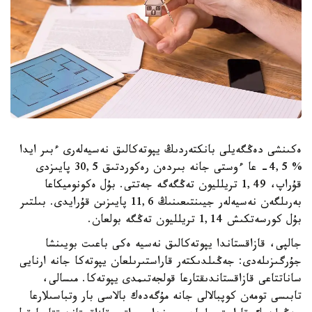
ەكىنشى دەڭگەيلى بانكتەردىڭ يپوتەكالىق نەسيەلەرى ءبىر ايدا
% 4,5- عا ءوستى جانە بىردەن رەكوردتىق 30,5 پايىزدى
قۇراپ، 1,49 تريلليون تەڭگەگە جەتتى. بۇل ەكونوميكاعا
بەرىلگەن نەسيەلەر جيىنتىعىنىڭ 11,6 پايىزىن قۇرايدى. بىلتىر
بۇل كورسەتكىش 1,14 تريلليون تەڭگە بولعان.
جالپى، قازاقستاندا يپوتەكالىق نەسيە ەكى باعىت بويىنشا
جۇرگىزىلەدى: جەڭىلدىكتەر قاراستىرىلعان يپوتەكا جانە ارنايى
ساناتتاعى قازاقستاندىقتارعا قولجەتىمدى يپوتەكا. مىسالى،
تابىسى تومەن كوپبالالى جانە مۇگەدەك بالاسى بار وتباسىلارعا