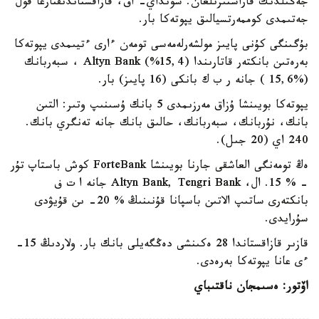
جەڭىلدىك قاراستىرىلعان. سونداي- اق، قازاقستاندىقتارعا قول
جەتىمدى كوممەرتسيالىق يپوتەكا بار.
بۇگىنگى كۇنى پايىز مولشەرلەمەسى تومەن ءارى ءتيىمدى يپوتەكا
بەرەتىن بانكتەر قاتارىندا Altyn Bank (%15,4) ، سبەربانك
(%15,6 ) جانە ر ب ك بانكى (16 پايىز) بار.
يپوتەكا بويىنشا ۇزاق مەرزىمدى 5 بانك ۇسىنىپ وتىر: التىن
بانك، نۇربانك، سبەربانك، حالىق بانك جانە تەنگري بانك.
240 اي (20 جىل).
ەڭ تومەنگى العاشقى جارنا بويىنشا ForteBank كوش باستاپ تۇر
- % 15. ال، Altyn Bank, Tengri Bank جانە ا ت ف
بانكتەرى ساتىپ الاتىن باسپانا قۇنىنىڭ % 20- ىن قۇيۋدى
سۇرايدى.
قازىر قازاقستاندا 28 ەكىنشى دەڭگەيلى بانك بار. ولاردىڭ 15-
ءى عانا يپوتەكا بەرەدى.
اۆتور: ەسىمجان ناقتىباي