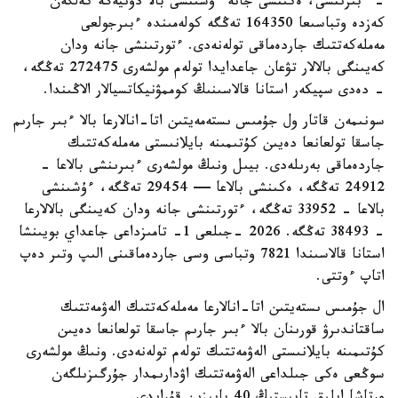
- ءبىرىنشى، ەكىنشى جانە ءۇشىنشى بالا دۇنيەگە كەلگەن
كەزدە وتباسىعا 164350 تەڭگە كولەمىندە ءبىرجولعى
مەملەكەتتىك جاردەماقى تولەنەدى. ءتورتىنشى جانە ودان
كەيىنگى بالالار تۋعان جاعدايدا تولەم مولشەرى 272475 تەڭگە،
- دەدى سپيكەر استانا قالاسىنىڭ كوممۋنيكاتسيالار الاڭىندا.
سونىمەن قاتار ول جۇمىس ىستەمەيتىن اتا-انالارعا بالا ءبىر جارىم
جاسقا تولعانعا دەيىن كۇتىمىنە بايلانىستى مەملەكەتتىك
جاردەماقى بەرىلەدى. بيىل ونىڭ مولشەرى ءبىرىنشى بالاعا -
24912 تەڭگە، ەكىنشى بالاعا — 29454 تەڭگە، ءۇشىنشى
بالاعا - 33952 تەڭگە، ءتورتىنشى جانە ودان كەيىنگى بالالارعا
- 38493 تەڭگە. 2026 -جىلعى 1- تامىزداعى جاعداي بويىنشا
استانا قالاسىندا 7821 وتباسى وسى جاردەماقىنى الىپ وتىر دەپ
اتاپ ءوتتى.
ال جۇمىس ىستەيتىن اتا-انالارعا مەملەكەتتىك الەۋمەتتىك
ساقتاندىرۋ قورىنان بالا ءبىر جارىم جاسقا تولعانعا دەيىن
كۇتىمىنە بايلانىستى الەۋمەتتىك تولەم تولەنەدى. ونىڭ مولشەرى
سوڭعى ەكى جىلداعى الەۋمەتتىك اۋدارىمدار جۇرگىزىلگەن