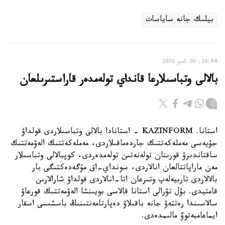
بيلىك جانە ساياسات
16:44, 06 تامىز 2026
بالالى وتباسىلارعا قانداي تولەمدەر قاراستىرىلعان
استانا. KAZINFORM - استانادا بالالى وتباسىلاردى قولداۋ
جۇيەسى مەملەكەتتىك جاردەماقىلاردى، مەملەكەتتىك الەۋمەتتىك
ساقتاندىرۋ قورىنان تولەنەتىن تولەمدەردى، كوپبالالى وتباسىلار
مەن ماراپاتتالعان انالاردى، سونداي-اق مۇگەدەكتىگى بار
بالالاردى تاربيەلەپ وتىرعان اتا-انالاردى قولداۋ شارالارىن
قامتيدى. بۇل تۋرالى استانا قالاسى بويىنشا الەۋمەتتىك قورعاۋ
سالاسىندا رەتتەۋ جانە باقىلاۋ دەپارتامەنتىنىڭ باسشىسى اسقار
ايماعامبەتوۆ مالىمدەدى.