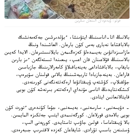
فوتو: ۆيدەودان الىنعان سكرين
بالانىڭ اتا-اناسىنىڭ ايتۋىنشا، ءبۇلدىرشىن جەكەمەنشىك
بالاباقشاعا نەبارى بەس كۇن بارعان. العاشىندا ونىڭ
مازاسىزدانۋىن بەيىمدەلۋ كەزەڭىمەن بايلانىستىرعان. الايدا كەيىن
بالاسىنىڭ قۇلاعىنان قان اعىپ، يىعىندا تىستەلگەن ءىز بارىن
بايقاپ، بالاباقشاداعى بەينەباقىلاۋ كامەرالارىنىڭ جازباسىن
قاراعان. بەينەجازبادا تاربيەشىنىڭ بالانى قولىنان سۇيرەپ،
جۇلقىلاپ، كۇشتەپ ۇيىقتاتۋعا ارەكەتتەنگەنى كورىنەدى.
كىشكەنتايدىڭ اناسى مۇنداي ارەكەتتەر بىرنەشە كۇن بويى
قايتالانعانىن ايتادى.
- دۇيسەنبى، سارسەنبى، بەيسەنبى، جۇما كۇندەرى ءتورت كۇن
بويى بالامدى قورلاعان. كورگەنىمدى ايتىپ جەتكىزە المايمىن.
بالا ۇيىقتاماسا، قولىن جاۋىپ تاستايدى. كورپەنى الىپ،
ۇستىنەن باسىپ تۇرادى. شايقاعان كەزدە لاقتىرىپ جىبەرەدى.