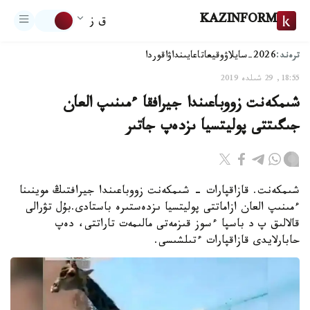
KAZINFORM
ق ز
ترەند:
2026-سايلاۋ
وقيعا
تاعايىنداۋ
اقوردا
18:55, 29 شىلدە 2019
شىمكەنت زووباعىندا جيرافقا ءمىنىپ العان
جىگىتتى پوليتسيا ىزدەپ جاتىر
شىمكەنت. قازاقپارات - شىمكەنت زووباعىندا جيرافتىڭ موينىنا
ءمىنىپ العان ازاماتتى پوليتسيا ىزدەستىرە باستادى.بۇل تۋرالى
قالالىق پ د باسپا ءسوز قىزمەتى مالىمەت تاراتتى، دەپ
حابارلايدى قازاقپارات ءتىلشىسى.