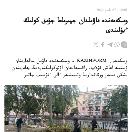
10:08, 07 تامىز 2026
وسكەمەندە داۋىلدان جيىرماعا جۋىق كولىك
ءبۇلىندى
وسكەمەن. KAZINFORM - وسكەمەندە داۋىل سالدارىنان
ۇستىنە اعاش قۇلاپ، زاقىمدانعان اۆتوكولىكتەردىڭ يەلەرىنەن
ىشكى ىستەر ورگاندارىنا وتىنىشتەر ءالى ءتۇسىپ جاتىر.