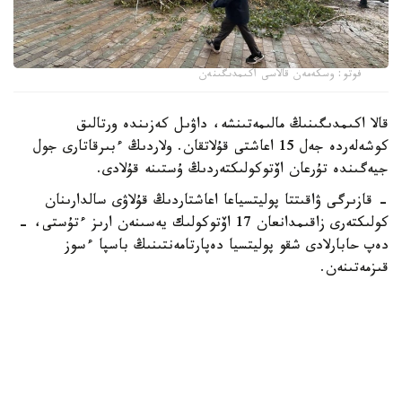
فوتو: وسكەمەن قالاسى اكىمدىگىنەن
قالا اكىمدىگىنىڭ مالىمەتىنشە، داۋىل كەزىندە ورتالىق
كوشەلەردە جەل 15 اعاشتى قۇلاتقان. ولاردىڭ ءبىرقاتارى جول
جيەگىندە تۇرعان اۆتوكولىكتەردىڭ ۇستىنە قۇلادى.
- قازىرگى ۋاقىتتا پوليتسياعا اعاشتاردىڭ قۇلاۋى سالدارىنان
كولىكتەرى زاقىمدانعان 17 اۆتوكولىك يەسىنەن ارىز ءتۇستى، -
دەپ حابارلادى شقو پوليتسيا دەپارتامەنتىنىڭ باسپا ءسوز
قىزمەتىنەن.
پوليتسياعا ءالى بارلىق زارداپ شەككەن كولىك يەلەرى جۇگىنىپ
ۇلگەرمەگەن بولۋى دا مۇمكىن.