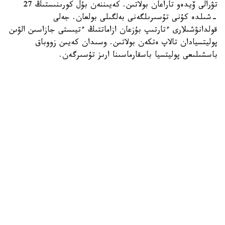
تۋرالى ۆيدەو تاراعان بولاتىن. كەيىننەن بۇل كورىنىستىڭ 27
-شىلدە كۇنى تۇسىرىلگەنى بەلگىلى بولعان. جەلى
قولدانۋشىلارى ءتارتىپ بۇزعان ازاماتتىڭ ءتيىستى جازاسىن الۋىن
پوليتسيادان تالاپ ەتكەن بولاتىن. وسىدان كەيىن زووباق
باسشىلىعى پوليتسيا باسقارماسىنا ارىز تۇسىرگەن.