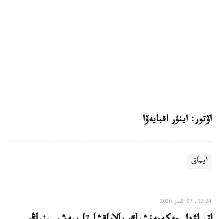
اۆتور: اينۇر اقبايەۆا
ايماق
12:24, 07 تامىز 2026