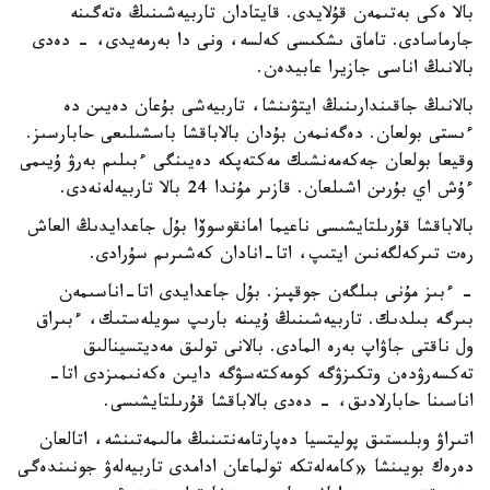
بالا ەكى بەتىمەن قۇلايدى. قايتادان تاربيەشىنىڭ ەتەگىنە
جارماسادى. تاماق ىشكىسى كەلسە، ونى دا بەرمەيدى، - دەدى
بالانىڭ اناسى جازيرا عابيدەن.
بالانىڭ جاقىندارىنىڭ ايتۋىنشا، تاربيەشى بۇعان دەيىن دە
ءىستى بولعان. دەگەنمەن بۇدان بالاباقشا باسشىلىعى حابارسىز.
وقيعا بولعان جەكەمەنشىك مەكتەپكە دەيىنگى ءبىلىم بەرۋ ۇيىمى
ءۇش اي بۇرىن اشىلعان. قازىر مۇندا 24 بالا تاربيەلەنەدى.
بالاباقشا قۇرىلتايشىسى ناعيما امانقوسوۆا بۇل جاعدايدىڭ العاش
رەت تىركەلگەنىن ايتىپ، اتا-انادان كەشىرىم سۇرادى.
- ءبىز مۇنى بىلگەن جوقپىز. بۇل جاعدايدى اتا-اناسىمەن
بىرگە بىلدىك. تاربيەشىنىڭ ۇيىنە بارىپ سويلەستىك، ءبىراق
ول ناقتى جاۋاپ بەرە المادى. بالانى تولىق مەديتسينالىق
تەكسەرۋدەن وتكىزۋگە كومەكتەسۋگە دايىن ەكەنىمىزدى اتا-
اناسىنا حابارلادىق، - دەدى بالاباقشا قۇرىلتايشىسى.
اتىراۋ وبلىستىق پوليتسيا دەپارتامەنتىنىڭ مالىمەتىنشە، اتالعان
دەرەك بويىنشا «كامەلەتكە تولماعان ادامدى تاربيەلەۋ جونىندەگى