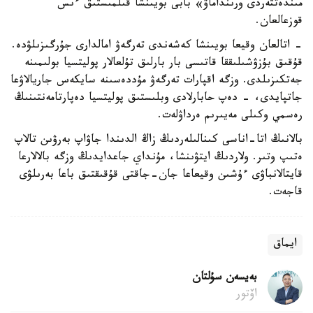
مىندەتتەردى ورىنداماۋ» بابى بويىنشا قىلمىستىق ءىس
قوزعالعان.
- اتالعان وقيعا بويىنشا كەشەندى تەرگەۋ امالدارى جۇرگىزىلۋدە.
قۇقىق بۇزۋشىلىققا قاتىسى بار بارلىق تۇلعالار پوليتسيا بولىمىنە
جەتكىزىلدى. وزگە اقپارات تەرگەۋ مۇددەسىنە سايكەس جاريالاۋعا
جاتپايدى، - دەپ حابارلادى وبلىستىق پوليتسيا دەپارتامەنتىنىڭ
رەسمي وكىلى مەيىرىم ەرداۋلەت.
بالانىڭ اتا-اناسى كىنالىلەردىڭ زاڭ الدىندا جاۋاپ بەرۋىن تالاپ
ەتىپ وتىر. ولاردىڭ ايتۋىنشا، مۇنداي جاعدايدىڭ وزگە بالالارعا
قايتالانباۋى ءۇشىن وقيعاعا جان-جاقتى قۇقىقتىق باعا بەرىلۋى
قاجەت.
ايماق
بەيسەن سۇلتان
اۆتور