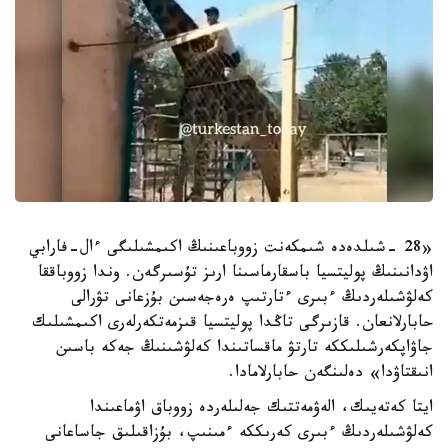
«28 -شىلدەدە شىمكەنت زووباعىنىڭ اكىمشىلىگى ءال-فارابي
اۋدانىنىڭ پوليتسيا باسقارماسىنا ارىز تۇسىرگەن. وندا زووباققا
كەلۋشىلەردىڭ ءبىرى ءتارتىپ ەرەجەسىن بۇزعانى تۋرالى
حابارلانعان. قازىرگى تاڭدا پوليتسيا قىزمەتكەرلەرى اكىمشىلىك
جاۋاپكەرشىلىككە تارتۋ ماقساتىندا كەلۋشىنىڭ جەكە باسىن
انىقتاۋدا» دەلىنگەن حابارلامادا.
ايتا كەتەيىك، الەۋمەتتىك جەلىلەردە زووباق اۋماعىندا
كەلۋشىلەردىڭ ءبىرى كەرىككە ءمىنىپ، بۇزاقىلىق جاساعانى