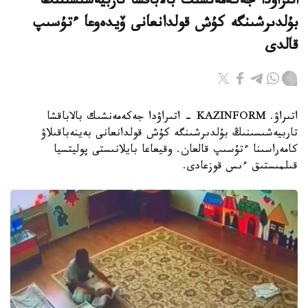
اتىراۋدا جەكەمەنشىك بالاباقشا تاربيەشىسىنىڭ
بۇلدىرشىنگە كۇش قولدانعانى ۆيدەوعا ءتۇسىپ
قالدى
اتىراۋ. KAZINFORM - اتىراۋدا جەكەمەنشىك بالاباقشا
تاربيەشىسىنىڭ بۇلدىرشىنگە كۇش قولدانعانى بەينەباقىلاۋ
كامەراسىنا ءتۇسىپ قالعان. وقيعاعا بايلانىستى پوليتسيا
قىلمىستىق ءىس قوزعادى.