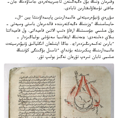
وقىرمان ونىڭ بۇل ەڭبەگىنەن تاجىريبەلەردى جاساۋدىڭ جان-
جاقتى نۇسقاۋلىقتارىن تابادى.
سۋررەي ۋنيۆەرسيتەتى عالىمدارىنىن پايىمداۋىنشا يبن ءال-
حايسامىنىڭ ءوزىنىڭ ەڭبەكتەرىندە قالدىرعان باستى وسيەتى -
بۇل عىلىمي جۇمىستىڭ ارقاۋ ەتىپ الاتىن قاعيداتى. ول قاعيداتتا
بىلاي دەلىنەدى: «مەنىڭ ايتقانىما سەنۋشى بولماڭىزدار -
ءبارىن تەكسەرىڭىزدەر!». جاڭا ايتىلعان انگليالىق ۋنيۆەرسيتەت
عالىمدارىنىڭ پىكىرىنشە بۇنداي ءتاسىل بۇگىنگى كۇننىڭ
عىلىمى تابان تىرەپ تۇرعان نەگىز بولىپ تۇر.