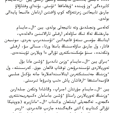
1011 -جىلى بەدەلدى حاليفتىڭ وكىمى ارقىلى يبن ءال-حايسام
كايردەگى ءوز ۇيىندە ءۇيقاماققا ءتۇستى. بۇنداي وقشاۋلاۋ
جارىق تابيعاتىن زەرتتەۋگە كوپ ۋاقىتىن ارناعان عالىمعا پايدالى
بولدى.
كەلەسى ونجىلدىق وتە ناتيجەلى بولدى. يبن ءال-حايسام
جارىقتىڭ تەك تىك ساۋلەلەر ارقىلى تارالاتىنىن دالەلدەپ،
اينانىڭ جۇمىس ىستەۋ قاعيداتىن ءتۇسىندىرىپ بەردى. سونىمەن
قاتار، ول جارىق ساۋلەسىنىڭ باسقا ورتا، مىسالى سۋ، ارقىلى
وتكەندە، سىنۋ مۇمكىندىكتەرى تۋرالى دا ويلارىن تۇيىندەدى.
ءبىراق يبن ءال-حايسام ءوزىن ناندىرۋ ءۇشىن عانا بۇل
تەوريالاردى تۇسىندىرۋمەن توقتاپ قالعان جوق. كەرىسىنشە، ول
ءوزىنىڭ جەتىستىكتەرىن اينالاسىنداعىلارعا جانە بۇكىل عىلىمي
قاۋىمداستىققا ءارقاشان پاش ەتىپ وتىرۋعا تىرىستى.
يبن ءال-حايسام جۇرتتان اجىراپ، وڭاشادا وتكەن جىلدارىن
ءوزىنىڭ تەوريالارىن راستاۋ ءۇشىن جاساعان ەكسپەريمەنتتەرى
ەگجەي- تەگجەيلى ايتىلعان «كىتاب ءال-ءمانازير» («وپتيكا
تۋرالى كىتاپ» ) اتتى ەڭبەگىندە جازىپ قالدىردى. ءاربىر