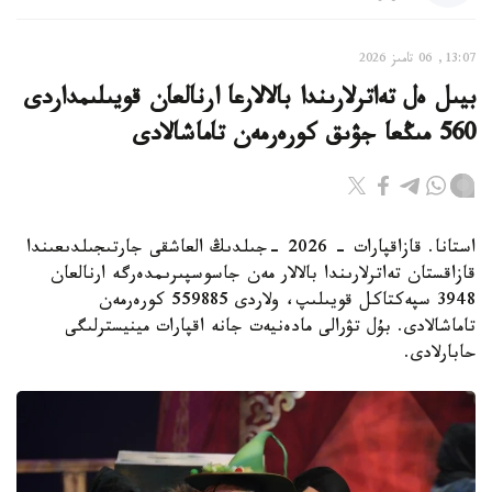
13:07, 06 تامىز 2026
بيىل ەل تەاترلارىندا بالالارعا ارنالعان قويىلىمداردى
560 مىڭعا جۋىق كورەرمەن تاماشالادى
استانا. قازاقپارات - 2026 -جىلدىڭ العاشقى جارتىجىلدىعىندا
قازاقستان تەاترلارىندا بالالار مەن جاسوسپىرىمدەرگە ارنالعان
3948 سپەكتاكل قويىلىپ، ولاردى 559885 كورەرمەن
تاماشالادى. بۇل تۋرالى مادەنيەت جانە اقپارات مينيسترلىگى
حابارلادى.