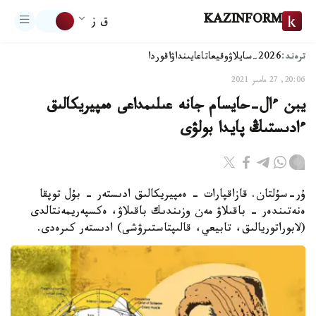
KAZINFORM
ق ز
ترەند:
2026-سايلاۋ
وقيعا
تاعايىنداۋ
اقوردا
20:06, 27 مامىر 2021
يبن ءال-حايسام جانە عىلىمداعى ەمپيريكالىق
ءادىستىڭ پايدا بولۋى
ۇر-سۇلتان. قازاقپارات – ەمپيريكالىق ادىستەر - بۇل توپقا
ەنەتىندەر - باقىلاۋ مەن وزىندىك باقىلاۋ، ەكسپەريمەنتالدى
(لابوراتوريالىق، تابيعي، قالىپتاستىرۋشى) ادىستەر كىرەدى.