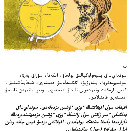
ن
سونداي-اق پسيحولوگيالىق بولجاۋ، انكەتا، سۇراق بەرۋ،
سوتسيومەتريا، ينتەرۆيۋ، اڭگىمەلەسۋ ادىستەرى، شىعارماشىلىق،
ءىس-ارەكەت ونىمدەرىن تالداۋ ادىستەرى، ومىربايانىمەن تانىسۋ
ادىستەرى قامتىلادى.
اقيقات سول اقيقاتتىڭ ءوزى ءۇشىن ىزدەلەدى. سونداي-اق
بەلگىلى ءبىر زاتتى سول زاتتىڭ ءوزى ءۇشىن ىزدەيتىندەردىڭ
نازارىندا باسقا ەشتەڭە بولمايدى. اقيقاتتى ىزدەۋ قيىن جانە وعان
اپارار سۇرلەۋ (جول) سالىنباعان.