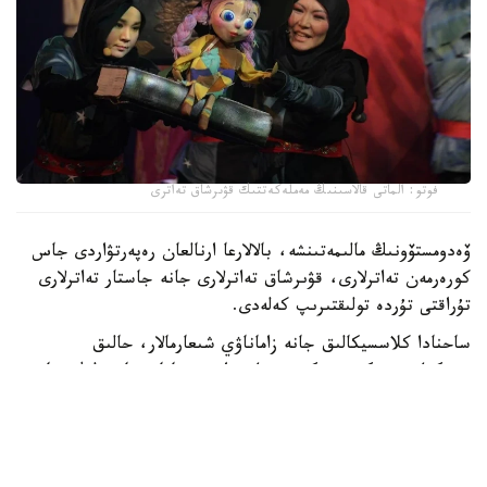
فوتو: الماتى قالاسىنىڭ مەملەكەتتىك قۋىرشاق تەاترى
ۆەدومستۆونىڭ مالىمەتىنشە، بالالارعا ارنالعان رەپەرتۋاردى جاس
كورەرمەن تەاترلارى، قۋىرشاق تەاترلارى جانە جاستار تەاترلارى
تۇراقتى تۇردە تولىقتىرىپ كەلەدى.
ساحنادا كلاسسيكالىق جانە زاماناۋي شىعارمالار، حالىق
ەرتەگىلەرى نەگىزىندەگى قويىلىمدارمەن قاتار، تاربيەلىك جانە
تانىمدىق مازمۇنداعى سپەكتاكلدەر ۇسىنىلادى.
«جاس كورەرمەن تەاترلارى بالالارمەن قاتار جاسوسپىرىمدەرگە دە
ارنالعان قويىلىمداردى ساحنالاپ، دوستىق، جاۋاپكەرشىلىك،