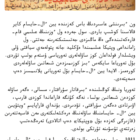
ون ءبىرىنشى عاسىردىڭ باس كەزىندە يبن ءال-حايسام كاير
قالاسىنا كوشىپ باردى. سول جەردە ول ءوزىنىڭ عىلىمي قام-
قارەكەتىندەگى ەڭ ماڭىزدى جەتىستىكتەرىنە جەتتى. ول
زامانداعى وپتيكا عىلىمىندا ەۆكليد جانە پتولەمەي سياقتى ۇلى
ويشىلدار قولداعان كوز ساۋلەلەرى تەورياسى ۇستەم بولىپ تۇردى.
بۇل تەورياعا سايكەس ءبىز كوزىمىزدەن شىعاتىن ساۋلەلەردى
كورەمىز. الايدا يبن ءال-حايسام بۇل تەوريانى يلانىمسىز دەپ
ەسەپتەدى.
تەوريا ونىڭ كوڭىلىندە ءبىرقاتار سۇراقتار، مىسالى، ەگەر ساۋلە
كوزدەن شىعاتىن بولسا، نەگە كۇنگە قاراعاندا كوزدى قارىپ،
اۋىرتادى دەگەن سۇراقتى، تۋدىردى. بۇنداي قاراپايىم ءويتۇيىن
يبن ءال- حايسامنىڭ ساۋلەنىڭ ەرەكشەلىكتەرى مەن قاسيەتتەرىن
(قازىرگى كەزدە بۇل «وپتيكا» دەپ اتالادى) تەرەڭدەتىپ
زەرتتەي تۇسۋىنە تۇرتكى بولدى.