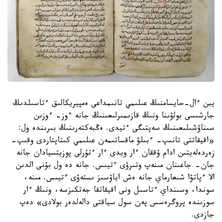
يبن ءال-حايسامنىڭ عىلىمي تانىمداعى ەمپيريكالىق ءتاسىلدىڭ
جارشىسى بولۋىنا ونىڭ قازىمىرلىعىنىڭ جانە ءوز- ءوزىن
سىناۋشىلىعىنىڭ سەپتىگى ءتيدى. ەڭبەكتەرىنىڭ بىرىندە ول:
«اقيقاتتى تانىپ- ءبىلۋ ماقساتىمەن عىلىمي كىتاپتاردى وقىپ-
زەردەلەيتىن ادام ۇققان ءار ويدى ءار ءتۇرلى پوزيتسيادان جانە
جان- جاعىنان مىنەپ وتىرۋى ءتيىس. جانە دە ول بۇنى الدىن
الا ءپاتۋا شىعارماي جانە ەش اياۋسىز ىستەۋى ءتيىس. مىنە،
سوندا، وسىنداي ءتاسىل ونى اقيقاتقا جەتكىزسە، ونىڭ ءار
سوزىندە پروگرەسس پەن سول سياقتى دالەلدەر بولادى» دەپ
جازدى.