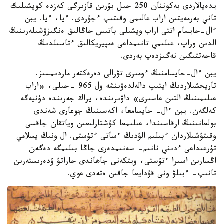
يدەيالاردى بەكوننان 250 جىل بۇرىن قازىرگى كەزدە كوپشىلىك
تاني بەرمەيتىن اراب عالىمى وقىتىپ ءجۇردى. ءيا، ءيا. يبن
ءال-حايسام اتتى اراب ويشىلى باتىس جاڭالىق ەنگىزۋشىلەرىنىڭ
الدىن وراپ، عىلىمي تانىمداعى ەمپيريكالىق ءتاسىلدىڭ
قاجەتتىگىن نەگىزدەپ بەردى.
يبن ءال-حايسامنىڭ ءومىرى تۋرالى دەرەكتەر ماردىمسىز.
تاريحشىلاردىڭ ايتىپ دالەلدەۋىنشە ول 965 -جىلى، «اراب
عىلىمىنىڭ التىن عاسىرى» داۋىرىندە، يراك جەرىندە دۇنيەگە
كەلگەن. يبن ءال- حايسامعا، اكەسىنىڭ جوعارى شەندى
بولعانىنىڭ ارقاسىندا، عىلىمعا كۇشتارلىعىن وياتقان جاقسى
وقىتۋشىلاردان ءبىلىم الۋدىڭ ءساتى ءتۇستى. ال ونىڭ يسلامي
تۇرعىداعى ءدىني نانىم- سەنىمدەرى جاڭا بىلىمگە دەگەن
اڭسارىن اسىرا ءتۇستى، ويتكەنى جاھاندى جاراتۋ ۇدەرىستەرىن
تانىپ- ءبىلۋ ونى قۇدايعا جاقىن ەتەدى عوي.