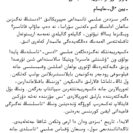
-يبن ءال-حايسام
ەگەر سىزدەن عىلىمي تانىمداعى ەمپيريكالىق ءادىستىڭ نەگىزىن
سالعان ادامنىڭ كىم ەكەنىن سۇراسا، نە دەپ جاۋاپ قاتاسىز؟
ويىڭىزعا يسااك نيۋتون، گاليلەو گاليلەي نەمەسە اريستوتەل
تاقىلەتتەس الەمدىك دەڭگەيدەگى عالىمدار كەلەرى انىق.
ەكسپەريمەنتكە نەگىزدەلگەن عىلىمي ءادىس-ءتاسىلدىڭ پايدا
بولۋى ون ءۇشىنشى عاسىردا وپتيكا سالاسىنداعى شىن تۇرعىدا
وزىق ەڭبەكتەردىڭ اۆتورى بولعان اعىلشىن وقىمىستىسى جانە
فيلوسوفى رودجەر بەكونمەن بايلانىستىرىلاتىن بولىپ كەتكەن.
ول تاڭ-تاماشا قالارلىق دالدىكپەن ءوزىنىڭ باقىلاعاندارىن،
تەوريالارىن جانە ەكسپەريمەنتتەرىن سيپاتتاپ بەرگەن. ونىڭ بۇل
ەڭبەكتەرىندە بارلىق تەوريالاردى ءىس جۇزىندە نەشە دۇركىن
قايتالاپ تەكسەرىپ كورۋگە ۇندەيتىن ونىڭ ءتاسىلىنىڭ نەگىزگى
قاعيداتى ايقىن كورىنىس بەرەتىن.
الايدا، تاريح ءبىزدى ودان دا ارعى وتكەن شاققا جەتەلەيدى.
تاڭداناتىندىعى سول، وسىعان ۇقساس عىلىمي ءتاسىلدى جانە