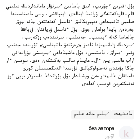
بۇل اقىرىن ءجۇرىپ، انىق باساتىن ءبىرتۋار مامانداردىڭ عىلىمي
قام-قارەكەتتەگى ۇرانىنا اينالدى. ايتپاقشى، وسى ماعىناسىندا
عىلىمي تانىمداعى ەمپيريكالىق ءتاسىل كەنەتتەن جانە جوق
جەردەن پايدا بولعان جوق. بۇل ءتاسىل ۇرپاقتان ۇرپاققا
جالعاسا كەلە ءپىسىپ- جەتىلىپ، بىرتىندەپ وزگەرىپ،
ءبىزدىڭ زامانىمىزعا ناعىز «زەرتتەۋ ماشيناسى» تۇرىندە جەتىپ
وتىر. ءبىراق، باستىسى، بۇل ماشيناداعى ءبىرىنشى بۇراندانى
اراب عالىمى يبن ءال-حايسام سالىپ بەكىتكەن ەدى. سوسىن ءار
جاڭا بۋىندى تەحنولوگيالىق تۇرعىدا الدىڭعىسىنان گورى
دامىتقان عالىمدار مەن ويشىلدار بۇل بۇرانداعا عاسىرلار بويى ءوز
تەتىكتەرىن قوسىپ كەلدى.
مادەنيەت
ءبىلىم جانە عىلىم
без автора
اۆتور