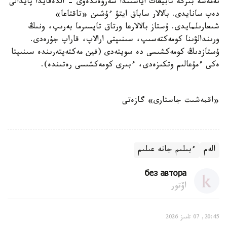
نەمەسە بىرگە تابيعات اياسىندا سەرۋەندەۋى - الدەقايدا پايدالى
دەپ سانايدى. بالالار ساباق ايتۋ ءۇشىن «تاقتاعا»
شىعارىلمايدى. ۇستاز بالالارعا ورتاق تاپسىرما بەرىپ، ونىڭ
ورىندالۋىنا كومەكتەسىپ، سىنىپتى ارالاپ، قاراپ جۇرەدى.
ۇستازدىڭ كومەكشىسى دە سويتەدى (فين مەكتەپتەرىندە سىنىپتا
ەكى ءمۇعالىم وتكىزەدى، ءبىرى كومەكشىسى رەتىندە).
«اقمەشىت جاستارى» گازەتى
الەم
ءبىلىم جانە عىلىم
без автора
اۆتور
20:45, 07 تامىز 2026