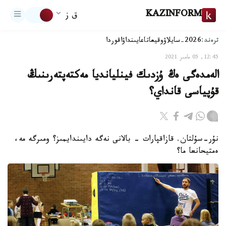
KAZINFORM
ق ز
ترەند:
2026-سايلاۋ
وقيعا
تاعايىنداۋ
اقوردا
12:45, 05 مامىر 2021
الەمدەگى ەڭ ۇزدىك فينليانديا مەكتەپتەرىنىڭ
قۇپياسى قانداي؟
نۇر-سۇلتان. قازاقپارات - بالانى نەگە دايىندايمىز؟ ومىرگە مە،
ەمتيحانعا ما؟