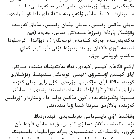
ەڭبەگىمەن جيۋعا ۇيرەتەدى. تاعى ءبىر ەسكەرەتىنى: 1-3-
سىنىپتاردا بالانىڭ ساباق ۇلگەرىمىنە ەشقانداي باعا قويىلمايدى.
مەيلى جاقسى وقىسىن، مەيلى جامان وقىسىن. ساباق كەزىندە
وقۋشىلار پارتادا وتىرۋعا مىندەتتى ەمەس. جەردە (فين
مەكتەپتەرىندە جەرگە كىلەمدەر توسەلگەن)، ديۆاندا، كرەسلودا
نەمەسە ءوزى قالاعان ورىندا وتىرۋعا قۇقى بار. ءبىرىڭعاي
مەكتەپ فورماسى جوق.
اركىم قالاعان كيىمىن كيەدى. تەك مەكتەپتىڭ ىشىندە سىرتقى
اياق كيىمىن اۋىستىرۋى ءتيىس. تومەنگى سىنىپتىڭ وقۋشىلارى
كوبىنە جالاڭ اياق جۇگىرىپ جۇرەدى. كۇن رايى جىلى كەزدە
بارلىق ساباقتار تازا اۋادا، تابيعات اياسىندا وتەدى. ال ساباق
سىنىپتا وتكىزىلگەندە، كۇن سالقىن بولسا دا، ۇستازدار ءۇزىلىس
كەزىندە بالالاردى سىرتقا شىعارۋعا مىندەتتى.
وقۋشىعا ءۇي تاپسىرماسى بەرىلمەيدى. فيندەردىڭ
تۇسىنىگىنشە، بالالار دەمالۋى ءتيىس. ۇيدە ساباق قاراعاننان
گورى، بالانىڭ اكە-شەشىسىمەن بىرگە مۇراجايعا، باسسەينگە