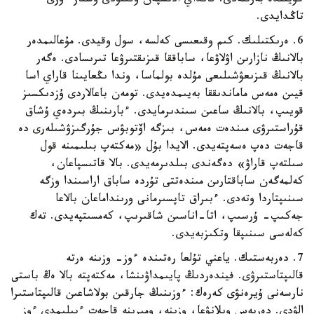
كۇيىندە بەرىلەدى. قانداي ادىسپەن وقىتۋدى ۇستاز ءوزى
تاڭدايدى.
6. ەرىكتىلىك. كىم وقىعىسى كەلسە، سول وقيدى. مۇعالىمدەر
بالانىڭ نازارىن اۋلاۋعا، ساباققا قىزىقتىرۋعا تىرىسادى. ەگەر
بالانىڭ قىزىعۋشىلىعى مۇلدە بولماسا، وندا ىڭعايىنا قاراي اسا
قيىن ەمەس ماماندىققا بەيىمدەيدى. تومەن باعالاردى ۇزدىكسىز
قويىپ، بالانىڭ ساعىن سىندىرمايدى. ءبارىنىڭ بىردەي ۇشاق
قۇراستىرۋى مىندەت ەمەس، بىزگە اۆتوبۋس جۇرگىزۋشىلەرى دە
قاجەت دەپ ەسەپتەيدى. الايدا بۇل «مەكتەپ بىلىمىنە قول
سىلتەپ قاراۋ» دەگەندى بىلدىرمەيدى. بالا قاتىسپاعان،
كەلمەگەن ساباقتارىن مىندەتتى تۇردە ساباق اراسىندا وزگە
سىنىپتاردا وتەدى. ءبىراق تاپسىرمانى ورىنداماعان بالاعا
جەكىپ- ۇرسىپ، اتا-اناسىن شاقىرىپ، كەمسىتپەيدى. تەك
كەلەسى سىنىپقا وتكىزبەيدى.
7. دەربەستىك. ياعني تۇلعا رەتىندە ءوز- وزىنە ەرتە
قالىپتاستىرۋى. فيندەردىڭ پايىمداۋىنشا، مەكتەپتە بالا ەڭ باستى
نارسەنى ۇيرەنۋى كەرەك: ءوزىنىڭ جارقىن بولاشاعىن قالىپتاستىرا
الۋدى. دەربەس ويلانۋعا، وزىنە، ومىرىنە قاجەت ءبىلىمدى ءوز