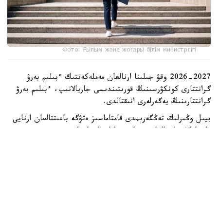
Фото: Ғылым және жоғары білім министрлігі
2026-2027 وقۋ جىلىنا ارنالعان مەملەكەتتىك ءبىلىم بەرۋ
گرانتتارى كونكۋرسىنىڭ قورىتىندىسى جاريالانىپ، ءبىلىم بەرۋ
گرانتتارىنىڭ يەگەرلەرى انىقتالدى.
بيىل وڭىرلىك تەڭگەرىمدى قامتاماسىز ەتۋگە باعىتتالعان ارنايى
باستامالار دا جالعاسىن تاپتى. اتاپ ايتقاندا، «سەرپىن»
باعدارلاماسى اياسىندا 2180 ءبىلىم بەرۋ گرانتى، سونداي-اق
ەلىمىزدىڭ باتىس وڭىرلەرىنىڭ جاستارىنا 2500 گرانت
ءبولىندى.
سونىمەن قاتار قازاقستاندا اشىلعان شەتەلدىك جوعارى وقۋ
ورىندارىنىڭ فيليالدارىنا تالاپكەرلەر قابىلداۋ ءۇشىن 3190
مەملەكەتتىك ءبىلىم بەرۋ گرانتى قاراستىرىلدى.