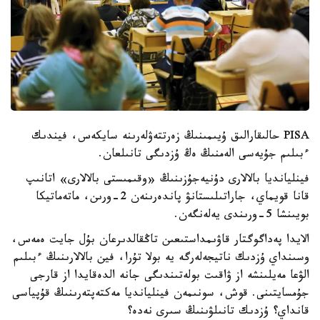
PISA حالىقارالىق ۇيىمىنىڭ زەرتتەۋلەرىنە سايكەس، فيندىك
ءبىلىم جۇيەسى الەمنىڭ ەڭ ۇزدىگى تانىلعان.
فينليانديا بالالارى دۇنيەجۇزىنىڭ «وقىمىستى بالالارى» اتانىپ
قانا قويماي، جاراتىلىستانۋ پاندەرىنەن 2-ورىن، ماتەماتيكا
بويىنشا 5-ورىندى يەلەنگەن.
الايدا پەداگوگتار قاۋىمداستىعىن تاڭقالدىرعان بۇل جايت ەمەس،
وسىنداي ۇزدىك ناتيجەلەرگە يە بولا تۇرا، فين بالالارىنىڭ ءبىلىم
الۋعا مەيلىنشە از ۋاقىت بولەتىندىگى جانە الدەقايدا از قارجى
جۇمسايتىنى. قوش، سونىمەن فينليانديا مەكتەپتەرىنىڭ قۇپياسى
قانداي؟ ۇزدىك تانىلۋىنىڭ سىرى نەدە؟