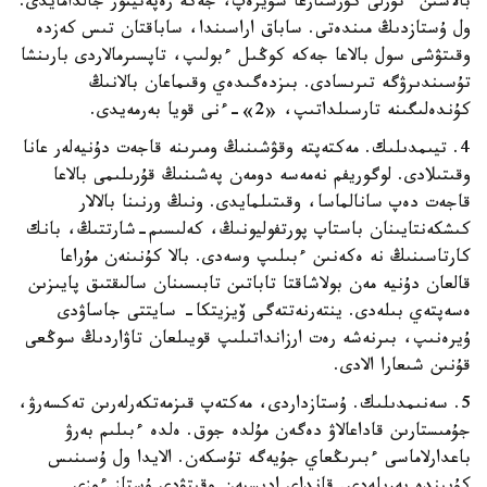
بالاسىن ءتۇرلى كۋرستارعا سۇيرەپ، جەكە رەپەتيتور جالدامايدى.
ول ۇستازدىڭ مىندەتى. ساباق اراسىندا، ساباقتان تىس كەزدە
وقىتۋشى سول بالاعا جەكە كوڭىل ءبولىپ، تاپسىرمالاردى بارىنشا
تۇسىندىرۋگە تىرىسادى. بىزدەگىدەي وقىماعان بالانىڭ
كۇندەلىگىنە تارسىلداتىپ، «2»-ءنى قويا بەرمەيدى.
4. تيىمدىلىك. مەكتەپتە وقۋشىنىڭ ومىرىنە قاجەت دۇنيەلەر عانا
وقىتىلادى. لوگوريفم نەمەسە دومەن پەشىنىڭ قۇرىلىمى بالاعا
قاجەت دەپ سانالماسا، وقىتىلمايدى. ونىڭ ورنىنا بالالار
كىشكەنتايىنان باستاپ پورتفوليونىڭ، كەلىسىم-شارتتىڭ، بانك
كارتاسىنىڭ نە ەكەنىن ءبىلىپ وسەدى. بالا كۇنىنەن مۇراعا
قالعان دۇنيە مەن بولاشاقتا تاباتىن تابىسىنان سالىقتىق پايىزىن
ەسەپتەي بىلەدى. ينتەرنەتتەگى ۆيزيتكا- سايتتى جاساۋدى
ۇيرەنىپ، بىرنەشە رەت ارزانداتىلىپ قويىلعان تاۋاردىڭ سوڭعى
قۇنىن شىعارا الادى.
5. سەنىمدىلىك. ۇستازداردى، مەكتەپ قىزمەتكەرلەرىن تەكسەرۋ،
جۇمىستارىن قاداعالاۋ دەگەن مۇلدە جوق. ەلدە ءبىلىم بەرۋ
باعدارلاماسى ءبىرىڭعاي جۇيەگە تۇسكەن. الايدا ول ۇسىنىس