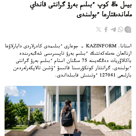
بيىل ەڭ كوپ ءبىلىم بەرۋ گرانتى قانداي
ماماندىقتارعا ءبولىندى
استانا. KAZINFORM - جوعارى ءبىلىمدى كادرلاردى دايارلاۋعا
ارنالعان مەملەكەتتىك ءبىلىم بەرۋ تاپسىرىسى شەڭبەرىندە
باكالاۆريات دەڭگەيىنە 75 مىڭنان استام ءبىلىم بەرۋ گرانتى
ءبولىندى. گرانتتار كونكۋرسىنا قاتىسۋ ءۇشىن تالاپكەرلەردەن
بارلىعى 127041 ءوتىنىش قابىلداندى.