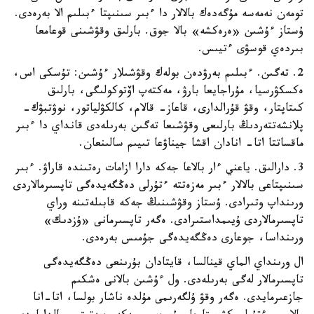
تومەن نەمەسە مۇگەدەك بالالار دا ءبىر سىنىپتا ءبىلىم الا بەرەدى.
ۇستاز ءۇشىن «ەرەكشە» بالا جوق. بارلىق وقۋشىنى قوعامعا
بىردەي قوسۋى ءتيىس.
2. تەگىن. ءبىلىم بەرۋدەن بولەك وقۋشىلار ءۇشىن: تۇسكى اس،
ەكسكۋرسيا، مۇراجايعا بارۋ، مەكتەپ اۆتوكولىگى، بارلىق
كىتاپتار، وقۋ قۇرالدارى، قاعاز- قالام، كالكۋلياتور، نوۋتبۋك-
پلانشەتتەردىڭ بارلىعى وقۋشىعا تەگىن بەرىلەدى قانداي دا ءبىر
ماقساتتا اتا- انادان اقشا جيناۋعا تىيىم سالىنعان.
3. دارالىق. ياعني ءار بالاعا جەكە دارا ازامات رەتىندە قاراۋ. ءبىر
سىنىپتاعى بالالار ءبىر مەزەتتە ءتۇرلى دەڭگەيدەگى تاپسىرمالاردى
ورىنداپ وتىرادى. ۇستاز وقۋشىنىڭ جەكە قابىلەتىنە وراي
تاپسىرمالاردى ۇيىمداستىرادى. ەگەر تاپسىرمانى «ۇزدىك»
ورىنداسا، جوعارى دەڭگەيدەگى جۇمىس بەرەدى.
ال ورىنداي الماي قينالسا، قايتادان بۇرىنعى دەڭگەيدەگى
تاپسىرمالار لەگى بەرىلەدى. ول ءۇشىن بالانى ەشكىم
جازعىرمايدى. ەگەر وقۋ ۇلگەرىمى مۇلدە ناشار بولسا، اتا-انا