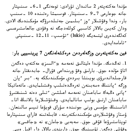
مۇندا مەكتەپتەر 2 ساتىدان تۇرادى: تومەنگى 1-6- سىنىپتار
جانە جوعارعى 7-9 -سىنىپتار. قوسىمشا رەتىندە 10 -سىنىپ
بار، وندا وقۋشىلار ءوز ءبىلىمىن جەتىلدىرۋگە مۇمكىندىك الادى.
ودان كەيىن بالالار كاسىبي كوللەدجگە نە وقۋدى جالعاستىرعىسى
كەلگەندەرى ليتسەيگە (lukio) ءتۇسىپ، 11-12 -سىنىپتى
ءتامامدايدى.
فين مەكتەپتەرىن وزگەلەردەن ەرەكشەلەنگەن 7 پرينسيپى بار
:
1. تەڭدىك. مۇندا ەليتالىق نەمەسە «ءالسىز» مەكتەپ دەگەن
اتاۋ مۇلدە جوق. بارلىق وقۋ ورىنداعى قۇرال- جابدىقتار جانە
قارجىلداندىرۋى بويىنشا بىردەي مۇمكىندىككە يە. ءبىر ءپان
وزگە ءپاننىڭ ەسەبىنەن تەرەڭدەتىلىپ وقىتىلمايدى. ماتەماتيكا
ءپانى ەڭبەك ساباعىنان نەمەسە اعىلشىن ءتىلى دەنە شىنىقتىرۋ
ساباعىنان ارتىق بولىپ سانالمايدى. وقىتۋشىلارعا بالانىڭ اتا-
اناسىنىڭ جۇمىس ورنى جونىندە سۇراق قويۋعا تىيىم سالىنعان.
ۇستاز وقۋشىلاردى مۇمكىندىكتەرىنە، قابىلەتىنە قاراي سىنىپتارعا
توپتاستىرۋعا قۇقى جوق. سەبەبى «جامان» نە «جاقسى»
وقۋشى دەگەن تۇسىنىك جوق. دارىندى بالالار دا، اقىل ەسى