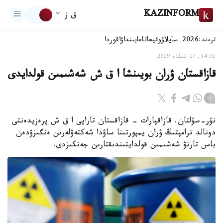
KAZINFORM
ق ز
ترەند:
2026-سايلاۋ
وقيعا
تاعايىنداۋ
اقوردا
14:51, 17 شىلدە 2019
قازاقستان ۋران بويىنشا ا ق ش شەشىمىن قولدايدى
نۇر-سۇلتان. قازاقپارات - قازاقستان تاراپى ا ق ش پرەزيدەنتى
دونالد ترامپتىڭ ۋران يمپورتىنا ساۋدا شەكتەۋلەرىن ەنگىزۋدەن
باس تارتۋ شەشىمىن قولدايتىندىقتارىن جەتكىزدى.