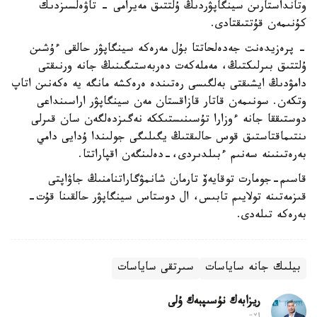
وتانداستارىن سينگاپۋردىڭ ۇلتتىق مەيرامى - تاۋەلسىزدىك
كۇنىمەن قۇتتىقتادى.
- پرەزيدەنت جەدەلحاتتا بۇل مەرەكە سينگاپۋر حالقى ءۇشىن
ۇلتتىق بىرلىكتىڭ، مەملەكەت دەربەستىگىنىڭ جانە ورنىقتى
دامۋدىڭ ايشىقتى بەلگىسى رەتىندە ەرەكشە مانگە يە ەكەنىن اتاپ
وتكەن. سونىمەن قاتار قازاقستان مەن سينگاپۋر اراسىنداعى
دوستىققا جانە ءوزارا تۇسىنىستىككە نەگىزدەلگەن سان قىرلى
ىنتىماقتاستىق قوس حالىقتىڭ يگىلىگى جولىندا ۇدايى دامي
بەرەتىنىنە سەنىم ءبىلدىردى،-دەلىنگەن اقپاراتتا.
قاسىم-جومارت توقايەۆ تارمان شانمۋگاراتنامنىڭ جاۋاپتى
قىزمەتىنە تولايىم تابىس، ال دوستاس سينگاپۋر حالقىنا قۇت-
بەرەكە تىلەدى.
بيلىك جانە ساياسات
سىرتقى ساياسات
ريزابەك نۇسىپبەك ۇلى