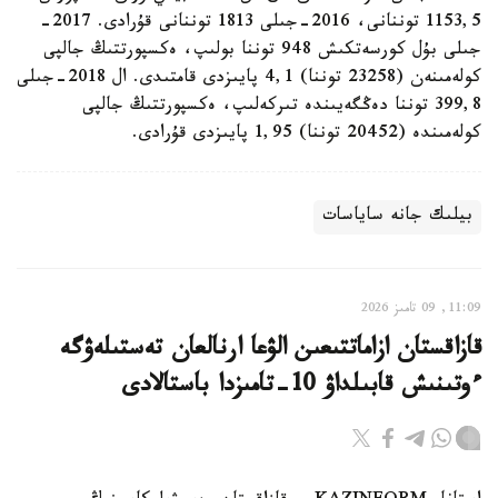
1153,5 توننانى، 2016-جىلى 1813 توننانى قۇرادى. 2017-
جىلى بۇل كورسەتكىش 948 توننا بولىپ، ەكسپورتتىڭ جالپى
كولەمىنەن (23258 توننا) 4,1 پايىزدى قامتىدى. ال 2018-جىلى
399,8 توننا دەڭگەيىندە تىركەلىپ، ەكسپورتتىڭ جالپى
كولەمىندە (20452 توننا) 1,95 پايىزدى قۇرادى.
بيلىك جانە ساياسات
11:09, 09 تامىز 2026
قازاقستان ازاماتتىعىن الۋعا ارنالعان تەستىلەۋگە
ءوتىنىش قابىلداۋ 10-تامىزدا باستالادى