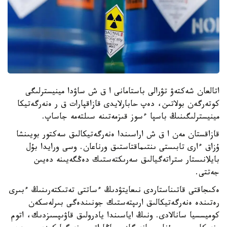
اتالعان شەكتەۋ تۋرالى باستامانى ا ق ش ساۋدا مينيسترلىگى
كوتەرگەن بولاتىن، دەپ حابارلايدى قازاقپارات ق ر ەنەرگەتيكا
مينيسترلىگىنىڭ باسپا ءسوز قىزمەتىنە سىلتەمە جاساپ.
قازاقستان مەن ا ق ش اراسىندا ەنەرگەتيكالىق سەكتور بويىنشا
ۇزاق ءارى تابىستى ىنتىماقتاستىق ورناعان. وسى ورايدا بۇل
بايلانىستار ستراتەگيالىق سەرىكتەستىك دەڭگەيىنە دەيىن
جەتتى.
ەكىجاقتى قاتىناستاردى نىعايتۋدىڭ ءساتتى تەتىكتەرىنىڭ ءبىرى
رەتىندە ەنەرگەتيكالىق ارىپتەستىك جونىندەگى بىرلەسكەن
كوميسسيا سانالادى. ونىڭ اياسىندا يادرولىق قاۋىپسىزدىك، اتوم