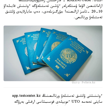
استانا. KAZINFORM - قازاقستان رەسپۋبليكاسىنىڭ
ازاماتتىعىن الۋعا ۇمىتكەرلەر ءۇشىن تەستىلەۋگە ءوتىنىش قابىلداۋ
10-20 -تامىز ارالىعىندا جۇرگىزىلەدى، دەپ حابارلايدى ۇلتتىق
تەستىلەۋ ورتالىعى.
Фото: Polisia.kz
ءوتىنىشتى ۇلتتىق تەستىلەۋ ورتالىعىنىڭ app.testcenter.kz
سايتى نەمەسە UTO ءموبيلدى قوسىمشاسى ارقىلى بەرۋگە