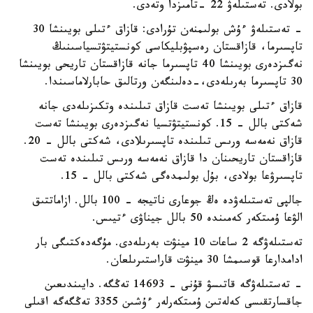
بولادى. تەستىلەۋ 22 -تامىزدا وتەدى.
- تەستىلەۋ ءۇش بولىمنەن تۇرادى: قازاق ءتىلى بويىنشا 30
تاپسىرما، قازاقستان رەسپۋبليكاسى كونستيتۋتسياسىنىڭ
نەگىزدەرى بويىنشا 40 تاپسىرما جانە قازاقستان تاريحى بويىنشا
30 تاپسىرما بەرىلەدى،-دەلىنگەن ورتالىق حابارلاماسىندا.
قازاق ءتىلى بويىنشا تەست قازاق تىلىندە وتكىزىلەدى جانە
شەكتى بالل - 15. كونستيتۋتسيا نەگىزدەرى بويىنشا تەست
قازاق نەمەسە ورىس تىلىندە تاپسىرىلادى، شەكتى بالل - 20.
قازاقستان تاريحىنان دا قازاق نەمەسە ورىس تىلىندە تەست
تاپسىرۋعا بولادى، بۇل بولىمدەگى شەكتى بالل - 15.
جالپى تەستىلەۋدە ەڭ جوعارى ناتيجە - 100 بالل. ازاماتتىق
الۋعا ۇمىتكەر كەمىندە 50 بالل جيناۋى ءتيىس.
تەستىلەۋگە 2 ساعات 10 مينۋت بەرىلەدى. مۇگەدەكتىگى بار
ادامدارعا قوسىمشا 30 مينۋت قاراستىرىلعان.
- تەستىلەۋگە قاتىسۋ قۇنى - 14693 تەڭگە. دايىندىعىن
جاقسارتقىسى كەلەتىن ۇمىتكەرلەر ءۇشىن 3355 تەڭگەگە اقىلى