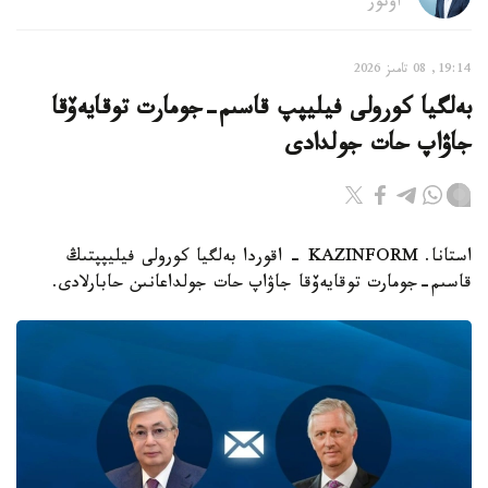
اۆتور
19:14, 08 تامىز 2026
بەلگيا كورولى فيليپپ قاسىم-جومارت توقايەۆقا
جاۋاپ حات جولدادى
استانا. KAZINFORM - اقوردا بەلگيا كورولى فيليپپتىڭ
قاسىم-جومارت توقايەۆقا جاۋاپ حات جولداعانىن حابارلادى.