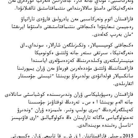
ونەركاسىبى، مۇناي جانە گاز، جاڭاراتىن ەنەرگيا كوزدەرى مەن
ەنەرگەتيكانى دامىتۋ سالالارىنداعى ىنتىماقتاستىق تالقىلانۋدا.
قازاقستان اتوم ونەركاسىبى مەن يادرولىق قارۋدى تاراتپاۋ
رەجيمىن نىعايتۋدا ەكىجاقتى ىنتىماقتاستىقتى دامىتۋعا ايرىقشا
ءمان بەرىپ كەلەدى.
ەكىجاقتى كوميسسيالار، وتكىزىلگەن شارالار، سونداي-اق
ەنەرگەتيكا، سىرتقى ىستەر جانە ۇلتتىق ەكونوميكا
مينيسترلىكتەرى وكىلدەرىنىڭ كەزدەسۋلەرى اياسىندا
قازاقستاننىڭ ۇلتتىق مۇددەلەرىن قورعاۋ مەن ۋران يمپورتىنا
سانكسيالار قولدانۋدى بولدىرماۋ بويىنشا ءتيىستى جۇمىستار
اتقارىلدى.
قازاقستان رەسپۋبليكاسى ۋران وندىرىسىندە كوشباسشى سانالادى
جانە الەم بويىنشا ا ە س- تەردىڭ توقتاۋىز جۇمىسىنا
كەپىلگەرلەردىڭ ءبىرى بولىپ وتىر. ەلىمىزدە ۋران ءوندىرۋ
تەحنولوگياسى ماگاتە تاراپىنان ەڭ ەكولوگيالىق ءارى قاۋىپسىز
ءتاسىل رەتىندە مويىندالدى.
2015-جىلى قازاقستاننان ا ق ش- قا تابيعي ۋران ەكسپورتى