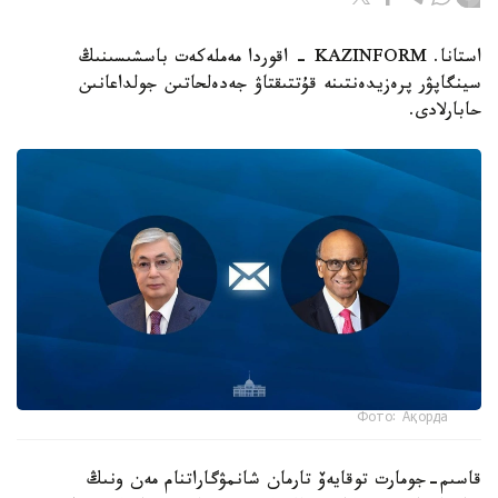
استانا. KAZINFORM - اقوردا مەملەكەت باسشىسىنىڭ
سينگاپۋر پرەزيدەنتىنە قۇتتىقتاۋ جەدەلحاتىن جولداعانىن
حابارلادى.
Фото: Ақорда
قاسىم-جومارت توقايەۆ تارمان شانمۋگاراتنام مەن ونىڭ