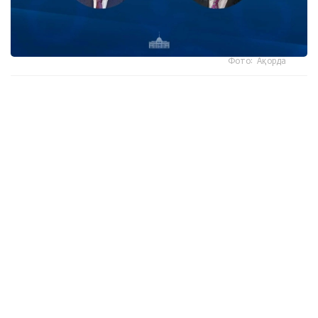
Фото: Ақорда
- كورول جەدەلحاتتا مەملەكەت باسشىسىنىڭ بەلگيانىڭ ۇلتتىق
كۇنىنە وراي بىلدىرگەن جىلى لەبىزىنە شىنايى ريزاشىلىعىن
جەتكىزگەن،-دەلىنگەن اقپاراتتا.
سونداي-اق كورول فيليپپ بيىل پرەزيدەنتتىڭ شاقىرۋى بويىنشا
قازاقستانعا جاسايتىن الداعى مەملەكەتتىك ساپارىنا ەرەكشە ءمان
بەرىپ وتىرعانىن اتاپ وتكەن.
ايتا كەتەيىك، كەشە پرەزيدەنت سولتۇستىك قازاقستان
وبلىسىنىڭ 90 جىلدىعىمەن قۇتتىقتادى.
بيلىك جانە ساياسات