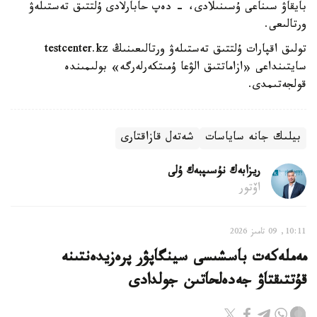
بايقاۋ سىناعى ۇسىنىلادى، - دەپ حابارلادى ۇلتتىق تەستىلەۋ
ورتالىعى.
تولىق اقپارات ۇلتتىق تەستىلەۋ ورتالىعىنىڭ testcenter.kz
سايتىنداعى «ازاماتتىق الۋعا ۇمىتكەرلەرگە» بولىمىندە
قولجەتىمدى.
بيلىك جانە ساياسات
شەتەل قازاقتارى
ريزابەك نۇسىپبەك ۇلى
اۆتور
10:11, 09 تامىز 2026
مەملەكەت باسشىسى سينگاپۋر پرەزيدەنتىنە
قۇتتىقتاۋ جەدەلحاتىن جولدادى