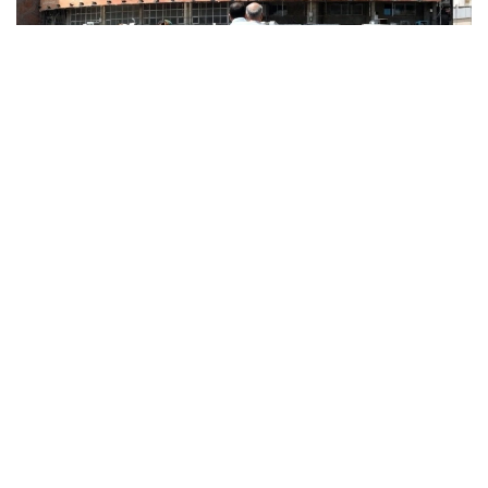
Фото: x.com / @EnglishFars
Reuters اگەنتتىگىنىڭ بەس دەرەككوزىنە سۇيەنگەن مالىمەتىنە
سايكەس، يران ا ق ش ءوز اۋماعىنا تاعى دا سوققى جاسايتىن
بولسا، ايماقتاعى ستراتەگيالىق ماڭىزى بار ەنەرگەتيكالىق
ينفراقۇرىلىم نىساندارىنا جاۋاپ رەتىندە سوققى بەرەتىنىن
مالىمدەگەن.
اگەنتتىك مالىمەتىنشە، بۇل ەسكەرتۋ ا ق ش پرەزيدەنتى دونالد
ترامپتىڭ 28 -شىلدەدە يراننىڭ ەنەرگەتيكالىق ينفراقۇرىلىمىنا
سوققى بەرۋ مۇمكىندىگىن جوققا شىعارماعان مالىمدەمەسىنەن
كەيىن جۇرگىزىلگەن ديپلوماتيالىق بايلانىستار بارىسىندا
جەتكىزىلگەن.