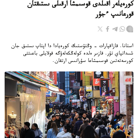
كورەيلەر اقىلدى قوسىمشا ارقىلى ىستىقتان
قورعانىپ ءجۇر
استانا. قازاقپارات - وڭتۇستىك كورەيادا دا اپتاپ ىستىق جان
شىداتپاي تۇر. قازىر ەلدە كولەڭكەلەۋگە قولايلى باعىتتى
كورسەتەتىن قوسىمشاعا سۇرانىس ارتقان.