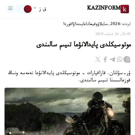
KAZINFORM
ق ز
ترەند:
2026-سايلاۋ
وقيعا
تاعايىنداۋ
اقوردا
21:05, 16 شىلدە 2019
موتوسيكلدى پايدالانۋعا تىيىم سالىندى
ۇر-سۇلتان. قازاقپارات - موتوسيكلدى پايدالانۋعا نەمەسە ونىڭ
قوزعالىسىنا تىيىم سالىندى.