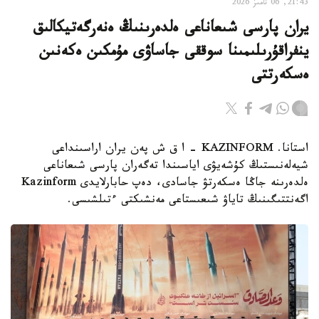
21:43, 06 تامىز 2026
يران پارسى شىعاناعى ەلدەرىنىڭ ەنەرگەتيكالىق
ينفراقۇرىلىمىنا سوققى جاساۋى مۇمكىن ەكەنىن
ەسكەرتتى
استانا. KAZINFORM - ا ق ش پەن يران اراسىنداعى
شيەلەنىستىڭ كۇشەيۋى اياسىندا تەگەران پارسى شىعاناعى
ەلدەرىنە جاڭا ەسكەرتۋ جاسادى، دەپ حابارلايدى Kazinform
اگەنتتىگىنىڭ تاياۋ شىعىستاعى مەنشىكتى ءتىلشىسى.