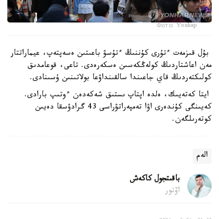
Фото: Yonhap
بۇل قىزمەت ءتۇرى كۇننىڭ ءتۇسۋ باعىتىن ەسەپتەپ، عيماراتتار
مەن اعاشتاردىڭ كولەڭكەسىن ەسكەرەدى. تاعى، قوعامدىق
كولىكتەردىڭ قاي جاعىندا سالقىنداۋعا بولاتىنىن ۇسىنادى.
ايتا كەتەيىك، ەلدە اپتاپ ىستىق شەكەدەن ءوتىپ بارادى.
كەيىنگى كۇندەرى اۋا تەمپەراتۋراسى 43 گرادۋسقا دەيىن
كوتەرىلگەن.
الەم
باقىتجول كاكەش
اۆتور