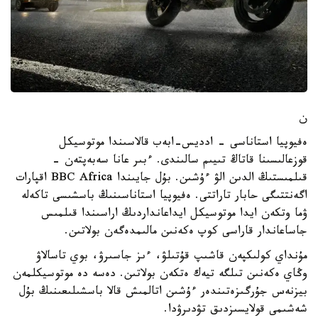
ن
ەفيوپيا استاناسى - ادديس-ابەب قالاسىندا موتوسيكل
قوزعالىسىنا قاتاڭ تىيىم سالىندى. ءبىر عانا سەبەپتەن -
قىلمىستىڭ الدىن الۋ ءۇشىن. بۇل جايىندا BBC Africa اقپارات
اگەنتتىگى حابار تاراتتى. ەفيوپيا استاناسىنىڭ باسشىسى تاكەلە
ۋما وتكەن ايدا موتوسيكل ايداعانداردىڭ اراسىندا قىلمىس
جاساعاندار قاراسى كوپ ەكەنىن مالىمدەگەن بولاتىن.
مۇنداي كولىكپەن قاشىپ قۇتىلۋ، ءىز جاسىرۋ، بوي تاسالاۋ
وڭاي ەكەنىن تىلگە تيەك ەتكەن بولاتىن. دەسە دە موتوسيكلمەن
بيزنەس جۇرگىزەتىندەر ءۇشىن اتالمىش قالا باسشىلىعىنىڭ بۇل
شەشىمى قولايسىزدىق تۋدىرۋدا.