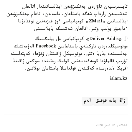
تاپسىرىسپەن تاۋاردى جەتكىزۋمەن اينالىساتىندار اتالعان
شەشىمنەن زارداپ شەگە باستاعان. ماسەلەن، تاعام جەتكىزۋمەن
اينالىساتىن «ZMail» كومپانياسى ءوز قىزمەتىن توقتاتۋعا
ءماجبۇر بولىپ وتىر. اتالعان شەشىمگە بايلانىستى.
ال «Deliver Addis» كومپانياسى ەل بيلىگىنىڭ
موتوسيكلدەردى تاركىلەي باستاعانىن Facebook الەۋمەتتىك
جەلىسىندە جاريا ەتتى. موتوسيكل ۋاقىتتان ۇتۋعا، كەپتەلىستە
تۇرىپ قالماۋعا كومەكتەسەتىن كولىك رەتىندە سوڭعى ۋاقىتتا
افريكا ەلدەرىندە كەڭىنەن قولدانىلا باستاعان بولاتىن.
islam.kz
زاڭ جانە قۇقىق
الەم
22:44, 06 تامىز 2026