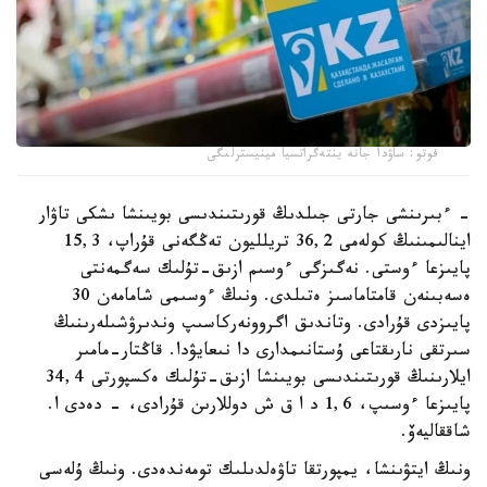
فوتو: ساۋدا جانە ينتەگراتسيا مينيسترلىگى
- ءبىرىنشى جارتى جىلدىڭ قورىتىندىسى بويىنشا ىشكى تاۋار
اينالىمىنىڭ كولەمى 36,2 تريلليون تەڭگەنى قۇراپ، 15,3
پايىزعا ءوستى. نەگىزگى ءوسىم ازىق-تۇلىك سەگمەنتى
ەسەبىنەن قامتاماسىز ەتىلدى. ونىڭ ءوسىمى شامامەن 30
پايىزدى قۇرادى. وتاندىق اگروونەركاسىپ وندىرۋشىلەرىنىڭ
سىرتقى نارىقتاعى ۇستانىمدارى دا نىعايۋدا. قاڭتار-مامىر
ايلارىنىڭ قورىتىندىسى بويىنشا ازىق-تۇلىك ەكسپورتى 34,4
پايىزعا ءوسىپ، 1,6 د ا ق ش دوللارىن قۇرادى، - دەدى ا.
شاققاليەۆ.
ونىڭ ايتۋىنشا، يمپورتقا تاۋەلدىلىك تومەندەدى. ونىڭ ۇلەسى