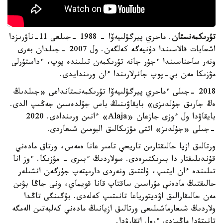
تۇرىكمەنستان
. ماحري پيرگۋلىيەۆا - 1988 -جىلعى 11-ناۋرىزدا
اشعابات قالاسىندا دۇنيەگە كەلگەن. ول 2007 -جىلدان بەرى
ونەر ساحناسىندا ءجۇر جانە تۇرىكمەن تىلىندە پوپ، ءداستۇرلى
مۋزىكا مەن بي-پوپ جانرلارىندا ءان ورىندايدى.
2018 -جىلى ءماحري پيرگۋلىيەۆا تۇرىكمەنستانداعى «جىلدىڭ
ەڭ جارىق جۇلدىزى» بايقاۋىنىڭ باس جۇلدەسىن جەڭىپ الدى.
بايقاۋدا ول ءوزى جازعان «Alaja» ءانىن ورىندادى. 2020
-جىلى «جۇلدىز» اتتى مۋزىكالىق البومىن شىعاردى.
ورتالىق ازيا حالىقتارىن تاريحي تامىر عانا ەمەس، ورتاق مادەني
قۇندىلىقتار دا بىرىكتىرەدى. سولاردىڭ ءبىرى - مۋزىكا. ءوز انا
تىلىندە ءان ايتىپ، ۇلتتىق ونەردى دارىپتەپ جۇرگەن انشىلەر
حالىقتىڭ مادەني مۇراسىن ساقتاپ قانا قويماي، ونى جاڭا بۋىن
مەن حالىقارالىق اۋديتورياعا تانىتىپ كەلەدى. بۇگىنگى تاڭدا
ولاردىڭ شىعارماشىلىعى ورتالىق ازيانىڭ مادەني كەلبەتىن الەمگە
تانىتۋدا ماڭىزدى ءرول اتقارۋدا.