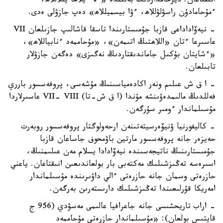
انىقتاعان. ديرحامداردىڭ بەتىندە «ءلا ءيلاھا يللاللاھ،
ءمۇحامادۇن راسۋلۋللاھ، ءۋا بيسميللاھ» دەپ جازۋلى ەدى.
- نيەۆاداداعى قازبا جۇمىستارىندا تاسقا قاشالىپ جازىلعان VII
عاسىرعا ءتان «اللاھتىڭ اتىمەن»، «مۇحاممەد ءنابياللاھ»،
«ءشايتان بۇكىل جاماندىقتاردىڭ نەگىزى» دەگەن جازۋلار
تابىلعان.
- ا ق ش عىلىم ونەر اكادەمياسىنىڭ مۇشەسى، پروفەسسور بارري
فەللدىڭ مالىمدەۋىنشە مۇندا (ا ق ش-تا) VII- VIII عاسىرلاردا
مۇسىلماندار ءومىر سۇرگەن.
- كاليفورنيا ۋنيۆەرسيتەتىنەن ارحەولوگتار پروفەسسور روبەرت
حەيزەر جانە پروفەسسور مارتين باۋمحوف جاساعان قازبا
جۇمىستارىنىڭ ناتيجەسىندە نيەۆادادا يسلام مەن عىلىمنىڭ،
اسىرەسە تەڭىزشىلىك مەكتەبى بار بولعاندىعىن انىقتاعان. ياعني
حازرەتى وسمان جانە حازرەتى ءالي داۋىرىندە مۇسىلماندار
امەريكا قۇرلىعىندا تەڭىزشىلىك دارىستەرىن بەرگەن.
- اراب تاريحشىسى جانە جاعرافيا عالىمى مەسۋدي (956 ج
قايتىس بولعان): «مۇسىلماندار حازرەتى مۇحاممەد