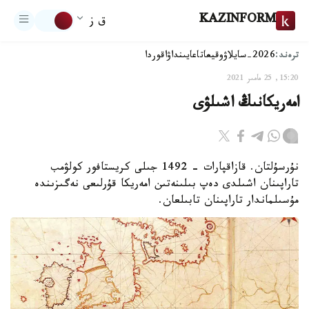
KAZINFORM
ق ز
ترەند:
2026-سايلاۋ
وقيعا
تاعايىنداۋ
اقوردا
15:20, 25 مامىر 2021
امەريكانىڭ اشىلۋى
نۇرسۇلتان. قازاقپارات - 1492 جىلى كريستافور كولۋمب
تاراپىنان اشىلدى دەپ بىلىنەتىن امەريكا قۇرلىعى نەگىزىندە
مۇسىلماندار تاراپىنان تابىلعان.