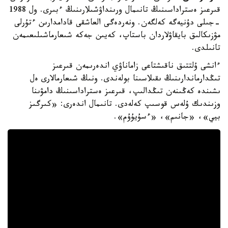
قىرعىز ەستراداسىنىڭ تانىمال ورىنداۋشىلارىنىڭ ءبىرى. ول 1988
-جىلى دۇنيەگە كەلگەن. ونەردەگى العاشقى قادامدارىن ءتۇرلى
مۋزىكالىق بايقاۋلاردان باستاپ، كەيىن جەكە شىعارماشىلىعىمەن
تانىلدى.
ءانشى ۇلتتىق ناقىشتاعى زاماناۋي اندەرىمەن قىرعىز
تىڭدارماندارىنىڭ ىقىلاسىنا بولەندى. ونىڭ شىعارمالارى ەل
ىشىندە كەڭىنەن تىڭدالىپ، قىرعىز ەستراداسىنىڭ دامۋىنا
وزىندىك ۇلەس قوسىپ كەلەدى. تانىمال اندەرى: «كىرگىز
بيي»، «جانىم»، «ءسۇيۇۇم».