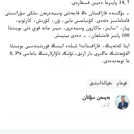
14,7 پايىزعا دەيىن قىسقاردى.
- بۇگىندە قازاقستان ەڭ قاجەتتى ونىمدەرمەن ىشكى سۇرانىستى
قامتاماسىز ەتەدى. كۇنباعىس مايى، ۇن، كۇرىش، كارتوپ،
پياز، ءسابىز، ماكارون ونىمدەرى، سيىر جانە قوي ەتى بويىنشا
100 پايىز قامتىلعان، - دەدى مينيستر.
ايتا كەتەيىك، قازاقستاندا شىلدە ايىنىڭ قورىتىندىسى بويىنشا
الەۋمەتتىك ماڭىزى بار ازىق-تۇلىك تاۋارلارىنىڭ باعاسى %0,3
عا تومەندەدى.
قوعام
ىقپالداستىق
بەيسەن سۇلتان
اۆتور