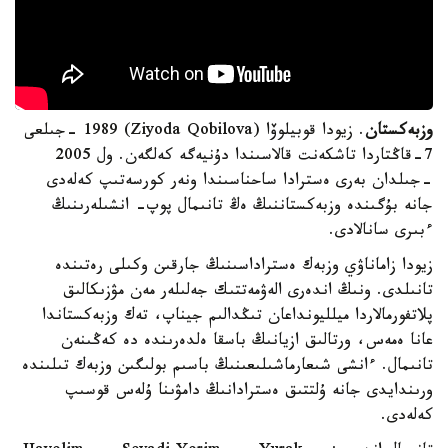
وزبەكستان
. زيودا قوبيلوۆا (Ziyoda Qobilova) 1989 -جىلعى
7-قاڭتاردا تاشكەنت قالاسىندا دۇنيەگە كەلگەن. ول 2005
-جىلدان بەرى ەسترادا ساحناسىندا ونەر كورسەتىپ كەلەدى
جانە بۇگىندە وزبەكستاننىڭ ەڭ تانىمال پوپ- انشىلەرىنىڭ
ءبىرى سانالادى.
زيودا زاماناۋي وزبەك ەستراداسىنىڭ جارقىن وكىلى رەتىندە
تانىلدى. ونىڭ اندەرى الەۋمەتتىك جەلىلەر مەن مۋزىكالىق
پلاتفورمالاردا ميلليونداعان تىڭدالىم جيناپ، تەك وزبەكستاندا
عانا ەمەس، ورتالىق ازيانىڭ باسقا ەلدەرىندە دە كەڭىنەن
تانىمال. ءانشى شىعارماشىلىعىنىڭ باسىم بولىگىن وزبەك تىلىندە
ورىندايدى جانە ۇلتتىق ەسترادانىڭ دامۋىنا ۇلەس قوسىپ
كەلەدى.