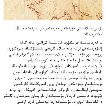
بۇعان بايلانىستى كوپتەگەن دەرەكتەر بار. بىرنەشە مىسال
كەلتىرەيىك:
- گەرمانيانىڭ فرانكفۋرت قالاسىندا تۇراتىن جانە گەتە
ۋنيۆەرسيتەتى اراب جانە يسلام تاريحى ينستيتۋتنىڭ ديرەكتورى
پروفەسسور فۋات سەزگين بىلاي دەيدى: «يسلام گەوگرافياسى
بويىنشا 26 جىل ەڭبەك ەتتىم جانە كوپ پىكىرلەر
قالىپتاستىردىم. امەريكانى كولۋمبتان بۇرىن مۇسىلمانداردىڭ
تاپقانىن جازدىم. مۇسىلمانداردىڭ، كولۋمبتان قانشاما جىل
بۇرىن امەريكاعا جەتىپ بارعاندىعىنا سەنىمدىمىن. ءتىپتى
مۇسىلماندار جۇزدەگەن جىلدار بويى امەريكانىڭ كارتاسىن
سىزۋمەن اينالىسقان. قازىرگى قولدانىمداعى افريكا، ازيا جانە
ەۆروپاعا قاتىستى كارتالار مۇسىلماندار تاراپىنان سىزىلعان. ۆاسكو
دا گامانىڭ ءوزى دە مۇسىلماندارعا تيەسىلى كارتا ارقىلى