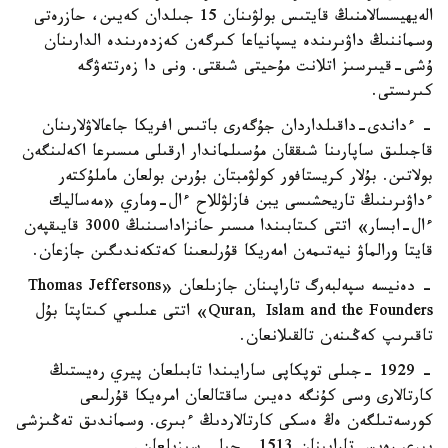
الەيھيسسالامنىڭ قايتىس بولۋىنان 15 جىلدان كەيىن، حازرەتى
وسماننىڭ داۋىرىندە يسپانياعا كىرگەن كەزدەرىندە الدارىنان
ۇشى-قيىرسىز اتلانت مۇحيتى شىقتى. ونى دا زەرتتەۋگە
كىرىستى.
- ءداندى-داقىلداردان جۇگەرى باتىس افريكا جاعالاۋلارىنان
قاجىلىق ساپارىنا شىققان مۇسىلماندار ارقىلى مىسىرعا اكەلىنگەن
بولاتىن. بۇلار كريستافور كولۋمبتان بۇرىن بولعان ماملۇكتەر
ءداۋىرىنىڭ تاريحشىسى يبن فازلۋللاح ءال-وماري «مەساليك
ءال-ابسار» اتتى كىتابىندا مىسىر حانزاداسىنىڭ 3000 قايىقپەن
قايتا ورالماۋ نيەتىمەن امەريكا قۇرلىعىنا كەتكەندىگىن جازعان.
- دەنيسە سپەلبەرگ تاراپىنان جازىلعان «Thomas Jeffersons
Quran, Islam and the Founders» اتتى عىلىمي كىتاپتا بۇل
تاقىرىپ كەڭىنەن تالقىلانعان.
- 1929 -جىلى توپكاپى سارايىندا تابىلعان پيري رەيستىڭ
كارتالارى وسى كۇنگە دەيىن ساقتالعان امرەيكا قۇرلىعى
كورسەتىلگەن ەڭ ەسكى كارتالاردىڭ ءبىرى. وسماندىق تەڭىزشى