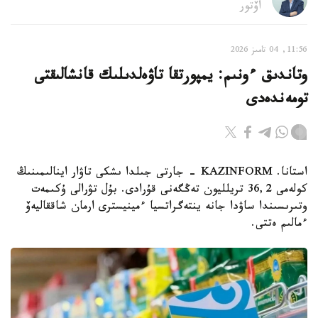
اۆتور
11:56, 04 تامىز 2026
وتاندىق ءونىم: يمپورتقا تاۋەلدىلىك قانشالىقتى
تومەندەدى
استانا. KAZINFORM - جارتى جىلدا ىشكى تاۋار اينالىمىنىڭ
كولەمى 36,2 تريلليون تەڭگەنى قۇرادى. بۇل تۋرالى ۇكىمەت
وتىرىسىندا ساۋدا جانە ينتەگراتسيا ءمينيسترى ارمان شاققاليەۆ
ءمالىم ەتتى.