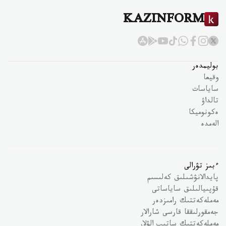
KAZINFORM
بوليمدەر
وقيعا
ساياسات
تالداۋ
ەكونوميكا
الەمدە
ءبىز تۋرالى
پايدالانۋشىلىق كەلىسىم
قۇپىيالىلىق ساياساتى
مەملەكەتتىك رامىزدەر
جەمقورلىققا قارسى شارالار
مەملەكەتتىك ساتىپ الۋلار