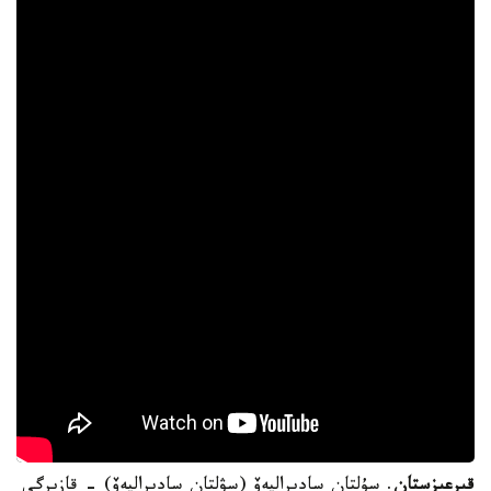
قىرعىزستان
. سۇلتان سادىراليەۆ (سۋلتان سادىراليەۆ) - قازىرگى