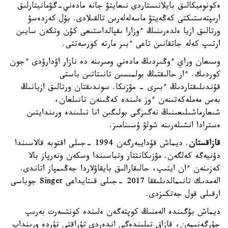
ەكونوميكالىق بايلانىستاردى نىعايتۋ جانە مادەني-گۋمانيتارلىق
ارىپتەستىكتى كەڭەيتۋ ماسەلەلەرىن تالقىلادى. بۇل كەزدەسۋ
ورتالىق ازيا ەلدەرىنىڭ ءوزارا ىقپالداستىعى كۇن وتكەن سايىن
ارتىپ كەلە جاتقانىن تاعى ءبىر مارتە كورسەتتى.
وسىعان وراي ءوڭىردىڭ مادەني ومىرىنە دە نازار اۋدارۋدى ءجون
كوردىك. ءار حالىقتىڭ بولمىسىن تانىتاتىن باستى
قۇندىلىقتاردىڭ ءبىرى - مۋزىكا. سوندىقتان ورتالىق ازيانىڭ
بەس مەملەكەتىنەن ءوز ەلىندە كەڭىنەن تانىلعان،
شىعارماشىلىعىنىڭ نەگىزگى بولىگىن انا تىلىندە ورىندايتىن
ەسترادا انشىلەرىنە شولۋ ۇسىنامىز.
قازاقستان
. ديماش قۇدايبەرگەن 1994 -جىلى اقتوبە قالاسىندا
دۇنيەگە كەلگەن. مۋزىكانتتار وتباسىندا وسكەن ونەرپاز بالا
كەزىنەن ءان ايتىپ، حالىقارالىق بايقاۋلاردا جەڭىمپاز اتاندى.
الەمدىك تانىمالدىلىققا 2017 -جىلى قىتايداعى Singer جوباسى
ارقىلى قول جەتكىزدى.
ديماش بۇگىندە الەمنىڭ كوپتەگەن ەلىندە كونتسەرت بەرىپ
جۇرگەنىمەن، قازاق تىلىندەگى اندەردى تۇراقتى تۇردە ورىنداپ