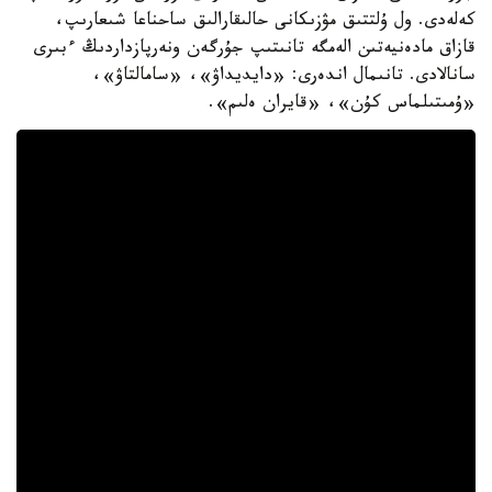
كەلەدى. ول ۇلتتىق مۋزىكانى حالىقارالىق ساحناعا شىعارىپ،
قازاق مادەنيەتىن الەمگە تانىتىپ جۇرگەن ونەرپازداردىڭ ءبىرى
سانالادى. تانىمال اندەرى: «دايديداۋ»، «سامالتاۋ»،
«ۇمىتىلماس كۇن»، «قايران ەلىم».