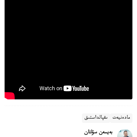
مادەنيەت
ىقپالداستىق
بەيسەن سۇلتان