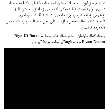
شابنام سۋرايو - تاجىك ەستراداسىنىڭ بەلگىلى وكىلدەرىنىڭ
ءبىرى. ول تاجىك تىلىندەگى اندەردى زاماناۋي ەسترادالىق
اۋەنمەن ۇيلەستىرىپ ورىندايدى. ءانشىنىڭ شىعارمالارى
تاجىكستاندا عانا ەمەس، اۋعانستان مەن باسقا دا پارسىتىلدەس
ەلدەردە تانىمال.
ونىڭ كەڭ تاراعان اندەرىنىڭ قاتارىندا «Biyo Ki Burem
Bagh» ،«Bizan Dutora» جانە «Ishq» بار.