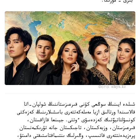
ءبىرى – مۋزىكا.
Фото: aikyn.kz
شىلدە ايىنىڭ سوڭعى كۇنى قىرعىزستاننىڭ شولپان-اتا
قالاسىندا ورتالىق ازيا مەملەكەتتەرى باسشىلارىنىڭ كەزەكتى
كونسۋلتاتيۆتىك كەزدەسۋى ءوتتى. جيىنعا قازاقستان،
قىرعىزستان، وزبەكستان، تاجىكستان جانە تۇرىكمەنستان
پرەزيدەنتتەرى قاتىسىپ، وڭىرلىك ىنتىماقتاستىقتى دامىتۋ،