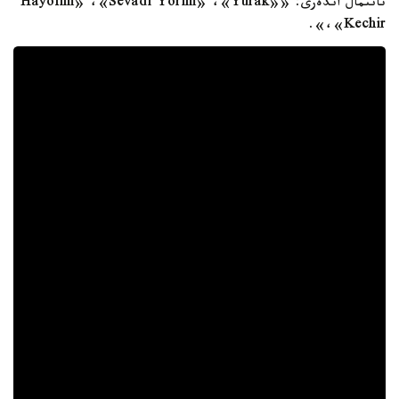
تانىمال اندەرى: «Hayolim» ،«Sevadi Yorim» ،«Yurak»
،«Kechir».