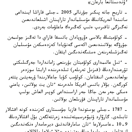
ءۇندىستانعا بارعان»
- تاريح جانە پىكىر جۋرنالى 2005 -جىلى قاراشا ايىنداعى
سانىندا امەريكانىڭ مۇسىلماندار تاراپىنان اشىلعاندىعىن
نەگىزگى تاقىرىپ ەتىپ كەڭىرەك ماعلۋمات بەردى.
- كولۋمبتىڭ بالاسى ەۆروپادان باتىسقا قاراي دا تەڭىز جولىمەن
جۇرۋگە بولاتىندىعىن اكەسى گەنۋيادا كەزدەسكەن مۇسىلمان
تەڭىزشىلەرىنەن ەستىگەندىگىن ايتقان.
- ءتىل عالىمدارى كولۋمبتان بۇرىنعى زامانداردا جەرگىلىكتى
تۇرعىنداردىڭ (قىزىل تەرىلەر) تىلدەرىندە ارابشا سوزدەر
بولعاندىعىن انىقتاعان. كولۋمب كۋبا جاعالارىندا ۇرمەيتىن يتتەر
كورگەن. بۇلار باتىس افريكا ەلدەرىنە ءتان يت بولاتىن، ياعني
ەسكى جەر مەن جاڭا جەر اراسىنداعى كوپىر العاش بولىپ
مۇسىلماندار تاراپىنان قۇرىلعان بولاتىن.
- 1787 -جىلى بوستوندا قازبا جۇمىستارى كەزىندە كونە اقشالار
تابىلدى. گارۆارد ۋنيۆەرسميتەتىندە زەرتتەلگەن بۇل اقشالاردىڭ
9-10 -عاسىرلارعا ءتان سامارقاندتىق ديرحامدار ەنكەندىگىن