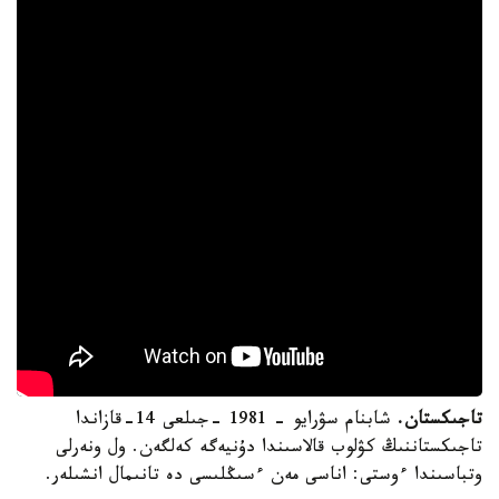
تاجىكستان.
شابنام سۋرايو - 1981 -جىلعى 14-قازاندا
تاجىكستاننىڭ كۋلوب قالاسىندا دۇنيەگە كەلگەن. ول ونەرلى
وتباسىندا ءوستى: اناسى مەن ءسىڭلىسى دە تانىمال انشىلەر.