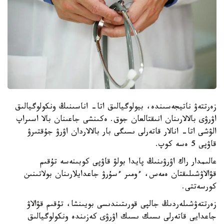
زەرتتەۋ ناتيجەسىندە، بيولوگيالىق اتا- اناسىنىڭ ونكولوگيالىق
اۋرۋى بالالارىنان انىقتالعان جوق. ەكىنشى جاعىنان بالا اسىراپ
الۋشى اتا- انالار قاتەرلى ىسىگى بار بالالاردان اۋرۋ جۇقتىرۋ
قاۋپى 5 ەسە كوپ.
عالىمدار راك اۋرۋىنىڭ پايدا بولۋ قاۋپى كوبىنەسە تۇقىم
قۋالاۋشىلىقتان ەمەس، ءومىر ءسۇرۋ جاعدايلارىنان بولاتىنىن
كورسەتتى.
زەرتتەۋشىلەردىڭ جالپى قورىتىندىسى بويىنشا، تۇقىم قۋالاۋ
جاعدايى قاتەرلى ىسىك ىسىك اۋرۋى كەزىندە ونكولوگيالىق