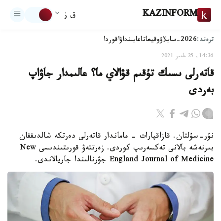
KAZINFORM
ق ز
ترەند:
2026-سايلاۋ
وقيعا
تاعايىنداۋ
اقوردا
14:36, 25 مامىر 2021
قاتەرلى ىسىك تۇقىم قۋالاي ما؟ عالىمدار جاۋاپ
بەردى
نۇر-سۇلتان. قازاقپارات - ماماندار قاتەرلى دەرتكە شالدىققان
بىرنەشە بالانى تەكسەرىپ كوردى. زەرتتەۋ قورىتىندىسى New
England Journal of Medicine جۋرنالىندا جاريالاندى.