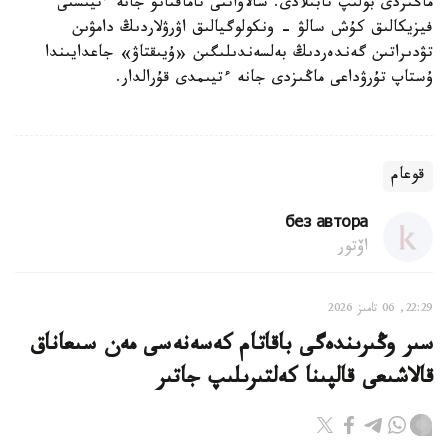
ماڭىزدى بولىپ تابىلادى. سالاۋاتتى تاماقتانۋ جانە ءتيىستى
فيزيكالىق كۇش سالۋ - ونكولوگيالىق اۋرۋلاردىڭ دامۋىن
تۋدىراتىن گەندەردىڭ بەلسەندىلىگىن «ۇيىقتاۋ» جاعدايىندا
ۇستاپ تۇرۋداعى ماڭىزدى جانە ءتيىمدى قۇرالدار.
قوعام
без автора
اۆتور
22:29, 06 تامىز 2026
سىر وڭىرىندەگى باقاتام كەسەنەسى مەن سىعاناق
قالاشىعى قالپىنا كەلتىرىلىپ جاتىر