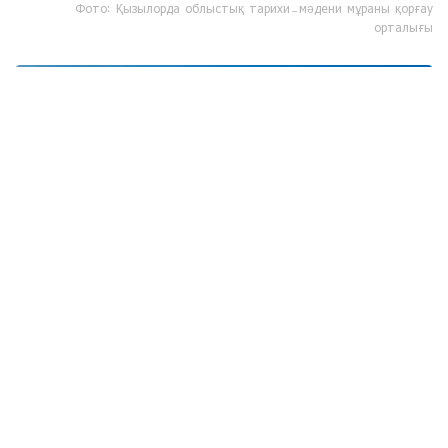
Фото: Қызылорда облыстық тарихи-мәдени мұраны қорғау
орталығы
Фото: Қызылорда облыстық тарихи-мәдени мұраны қорғау
орталығы