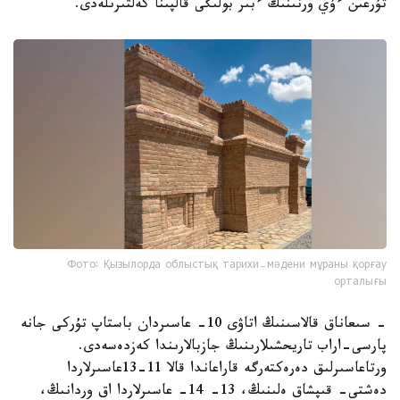
تۇرعىن ءۇي ورنىنىڭ ءبىر بولىگى قالپىنا كەلتىرىلەدى.
Фото: Қызылорда облыстық тарихи-мәдени мұраны қорғау
орталығы
- سىعاناق قالاسىنىڭ اتاۋى 10- عاسىردان باستاپ تۇركى جانە
پارسى-اراب تاريحشىلارىنىڭ جازبالارىندا كەزدەسەدى.
ورتاعاسىرلىق دەرەكتەرگە قاراعاندا قالا 11-13عاسىرلاردا
دەشتى- قىپشاق ەلىنىڭ، 13- 14- عاسىرلاردا اق وردانىڭ،