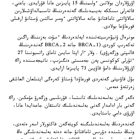
اۋرۋلاردان بولاتىن ءولىمنىڭ 15 پايىزىن عانا قۇرايدى. ياعني،
قاتەرلى ىسىككە بەيىمدىلىك گەندەرىنىڭ تاسىمالداۋشىلارىن
سالاۋاتتى تاماقتانۋ جانە سالاۋاتتى ءومىر سالتىن ۇستانۋ ارقىلى
قورعاۋعا بولادى.
مونرەال ۋنيۆەرسيتەتىندە ايەلدەردىڭ ءسۇت بەزىنىڭ راگىن
تەكەرىپ كوردى (BRCA-1 جانە BRCA-2 گەندەرىنىڭ
قالىپتى وزگەرۋى) . ولار ءار اپتا سايىن تاماق راتسيونىنا 27
ءتۇرلى كوكونىس پەن جەمىستى ەنگىزىپ، ناتيجەسىندە راك
اۋرۋلارىنىڭ دامۋ قاۋپىن 73 پايىزعا ازايدى.
بۇل قاۋىپتى گەنەردى قورعاۋدا ۇستاۋ كەرەگى ايتىلعان العاشقى
زەرتتەۋ ەمەس.
ەگەر گەن بەلسەندىلىك تانىتسا، قۇرىلىمى وزگەرۋ مۇمكىن. راك
گەنى بار ادامدار گەنى بەلسەندىلىك تانىتقان جاعدايدا عانا،
اۋرۋى دامي باستايدى.
گەندەردىڭ بەلسەندىلىگىنە كوپتەگەن فاكتورلار اسەر ەتەدى،
ونىڭ ىشىندە دۇرىس تاماقتانۋ جانە دەنە بەلسەندىلىگى ەڭ