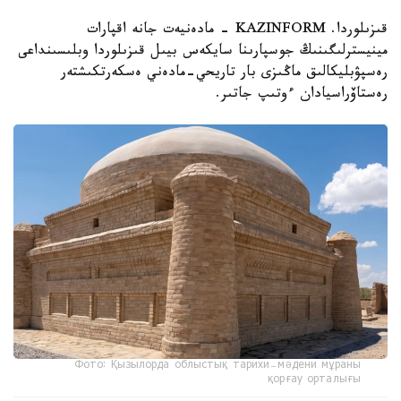
قىزىلوردا. KAZINFORM - مادەنيەت جانە اقپارات
مينيسترلىگىنىڭ جوسپارىنا سايكەس بيىل قىزىلوردا وبلىسىنداعى
رەسپۋبليكالىق ماڭىزى بار تاريحي-مادەني ەسكەرتكىشتەر
رەستاۆراسيادان ءوتىپ جاتىر.
Фото: Қызылорда облыстық тарихи-мәдени мұраны
қорғау орталығы