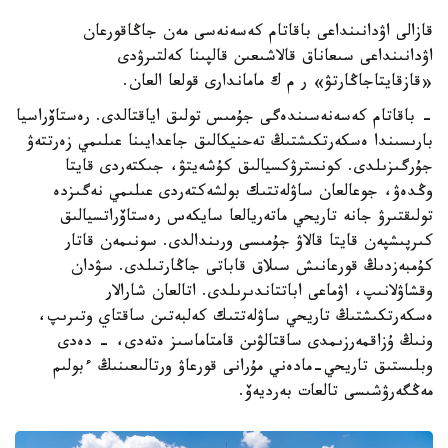
قازالى اۋدانىنداعى باقاتام كەسەنەسى مەن جاڭاقورعان
اۋدانىنداعى سىعاناق قالاشىعىن قالپىنا كەلتىرۋدى
«قازقايتاجاڭارتۋ» ر م ك ماماندارى قولعا العان.
- باقاتام كەسەنەسىندەگى جۇمىس تولىق اياقتالدى. رەستاۆراسيا
بارىسىندا ەسكەرتكىشتىڭ تەحنيكالىق جاعدايىنا عىلىمي زەرتتەۋ
جۇرگىزىلدى. كونسترۋكسيالىق كۇشەيتۋ، جىكتەردى قايتا
وڭدەۋ، جوعالعان ساۋلەتتىك بولشەكتەردى عىلىمي نەگىزدە
تولىقتىرۋ جانە تاريحي ماتەريالعا سايكەس رەستاۆراتسيالىق
كىرپىشپەن قايتا قالاۋ جۇمىسى ورىندالدى. سونىمەن قاتار
كۇمبەزدىڭ قورعانىش سىلاق قاباتى جاڭارتىلدى. سۋدان
وقشاۋلانىپ، اۋماعى اباتتاندىرىلدى. اتالعان شارالار
ەسكەرتكىشتىڭ تاريحي ساۋلەتتىك كەلبەتىن ساقتاي وتىرىپ،
ونىڭ ۇزاقمەرزىمدى ساقتالۋىن قامتاماسىز ەتەدى، - دەدى
وبلىستىق تاريحي-مادەني مۇرانى قورعاۋ ورتالىعىنىڭ ءبولىم
مەڭگەرۋشىسى تالعات بەرديەۆ.