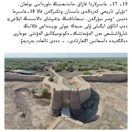
15- 17- عاسىرلاردا قازاق حاندىعىنىڭ ەلورداسى بولعان.
ءتۇرلى تاريحي كەزەڭدى باسىنان وتكىزگەن قالا 18-عاسىرعا
دەيىن ءومىر سۇرگەن. سىعاناقتىڭ «قىپشاق دالاسىنىڭ ايلاعى»
دەپ اتالۋى ايگىلى ۇلى جىبەك جولى بويىنداعى قالانىڭ
شارۋاشىلىعى مەن الەۋمەتتىك-ەكونوميكالىق الەۋەتى جوعارى
دەڭگەيدە دامىعانىن اڭعارتادى، - دەدى تالعات بەرديەۆ.