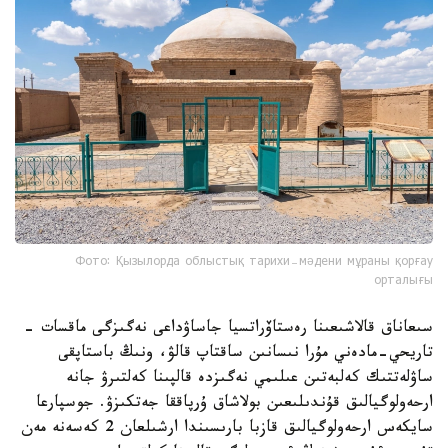
Фото: Қызылорда облыстық тарихи-мәдени мұраны қорғау
орталығы
سىعاناق قالاشىعىنا رەستاۆراتسيا جاساۋداعى نەگىزگى ماقسات -
تاريحي-مادەني مۇرا نىسانىن ساقتاپ قالۋ، ونىڭ باستاپقى
ساۋلەتتىك كەلبەتىن عىلىمي نەگىزدە قالپىنا كەلتىرۋ جانە
ارحەولوگيالىق قۇندىلىعىن بولاشاق ۇرپاققا جەتكىزۋ. جوسپارعا
سايكەس ارحەولوگيالىق قازبا بارىسىندا ارشىلعان 2 كەسەنە مەن