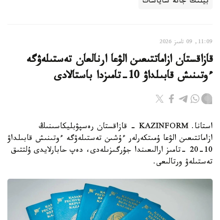
بيلىك جانە ساياسات
11:09, 09 تامىز 2026
قازاقستان ازاماتتىعىن الۋعا ارنالعان تەستىلەۋگە
ءوتىنىش قابىلداۋ 10-تامىزدا باستالادى
استانا. KAZINFORM - قازاقستان رەسپۋبليكاسىنىڭ
ازاماتتىعىن الۋعا ۇمىتكەرلەر ءۇشىن تەستىلەۋگە ءوتىنىش قابىلداۋ
10-20 -تامىز ارالىعىندا جۇرگىزىلەدى، دەپ حابارلايدى ۇلتتىق
تەستىلەۋ ورتالىعى.