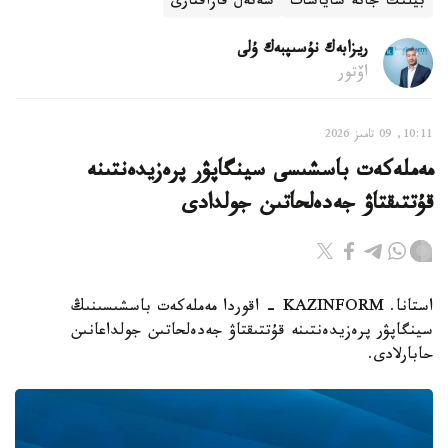
بيلىك جانە ساياسات
شەتەل قازاقتارى
ريزابەك نۇسىپبەك ۇلى
اۆتور
10:11, 09 تامىز 2026
مەملەكەت باسشىسى سينگاپۋر پرەزيدەنتىنە
قۇتتىقتاۋ جەدەلحاتىن جولدادى
استانا. KAZINFORM - اقوردا مەملەكەت باسشىسىنىڭ
سينگاپۋر پرەزيدەنتىنە قۇتتىقتاۋ جەدەلحاتىن جولداعانىن
حابارلادى.