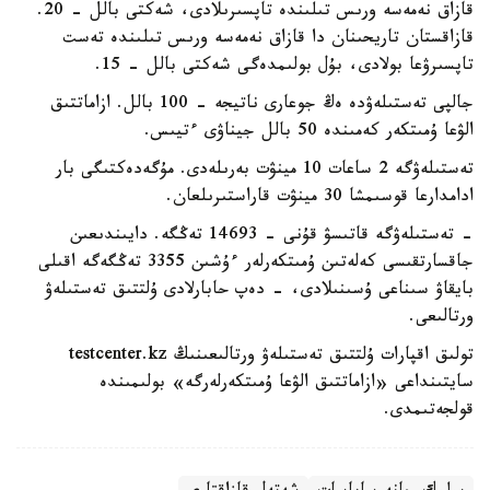
قازاق نەمەسە ورىس تىلىندە تاپسىرىلادى، شەكتى بالل - 20.
قازاقستان تاريحىنان دا قازاق نەمەسە ورىس تىلىندە تەست
تاپسىرۋعا بولادى، بۇل بولىمدەگى شەكتى بالل - 15.
جالپى تەستىلەۋدە ەڭ جوعارى ناتيجە - 100 بالل. ازاماتتىق
الۋعا ۇمىتكەر كەمىندە 50 بالل جيناۋى ءتيىس.
تەستىلەۋگە 2 ساعات 10 مينۋت بەرىلەدى. مۇگەدەكتىگى بار
ادامدارعا قوسىمشا 30 مينۋت قاراستىرىلعان.
- تەستىلەۋگە قاتىسۋ قۇنى - 14693 تەڭگە. دايىندىعىن
جاقسارتقىسى كەلەتىن ۇمىتكەرلەر ءۇشىن 3355 تەڭگەگە اقىلى
بايقاۋ سىناعى ۇسىنىلادى، - دەپ حابارلادى ۇلتتىق تەستىلەۋ
ورتالىعى.
تولىق اقپارات ۇلتتىق تەستىلەۋ ورتالىعىنىڭ testcenter.kz
سايتىنداعى «ازاماتتىق الۋعا ۇمىتكەرلەرگە» بولىمىندە
قولجەتىمدى.