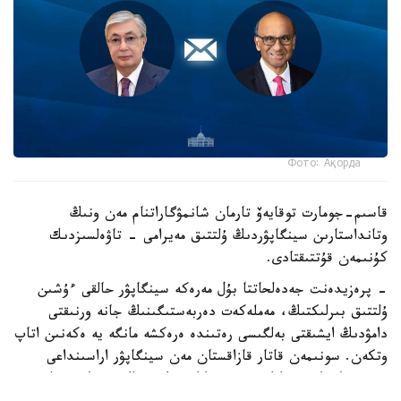
Фото: Ақорда
قاسىم-جومارت توقايەۆ تارمان شانمۋگاراتنام مەن ونىڭ
وتانداستارىن سينگاپۋردىڭ ۇلتتىق مەيرامى - تاۋەلسىزدىك
كۇنىمەن قۇتتىقتادى.
- پرەزيدەنت جەدەلحاتتا بۇل مەرەكە سينگاپۋر حالقى ءۇشىن
ۇلتتىق بىرلىكتىڭ، مەملەكەت دەربەستىگىنىڭ جانە ورنىقتى
دامۋدىڭ ايشىقتى بەلگىسى رەتىندە ەرەكشە مانگە يە ەكەنىن اتاپ
وتكەن. سونىمەن قاتار قازاقستان مەن سينگاپۋر اراسىنداعى
دوستىققا جانە ءوزارا تۇسىنىستىككە نەگىزدەلگەن سان قىرلى