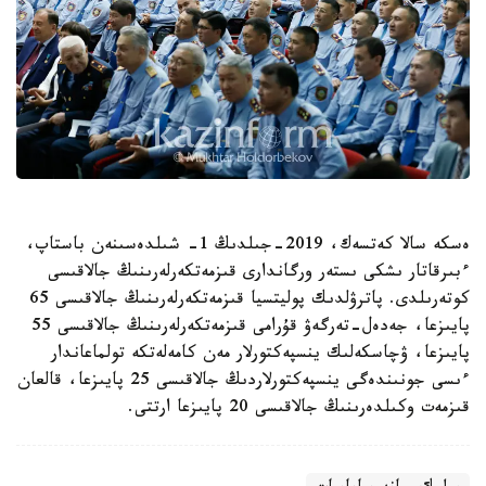
ەسكە سالا كەتسەك، 2019-جىلدىڭ 1- شىلدەسىنەن باستاپ،
ءبىرقاتار ىشكى ىستەر ورگاندارى قىزمەتكەرلەرىنىڭ جالاقىسى
كوتەرىلدى. پاترۋلدىك پوليتسيا قىزمەتكەرلەرىنىڭ جالاقىسى 65
پايىزعا، جەدەل-تەرگەۋ قۇرامى قىزمەتكەرلەرىنىڭ جالاقىسى 55
پايىزعا، ۋچاسكەلىك ينسپەكتورلار مەن كامەلەتكە تولماعاندار
ءىسى جونىندەگى ينسپەكتورلاردىڭ جالاقىسى 25 پايىزعا، قالعان
قىزمەت وكىلدەرىنىڭ جالاقىسى 20 پايىزعا ارتتى.