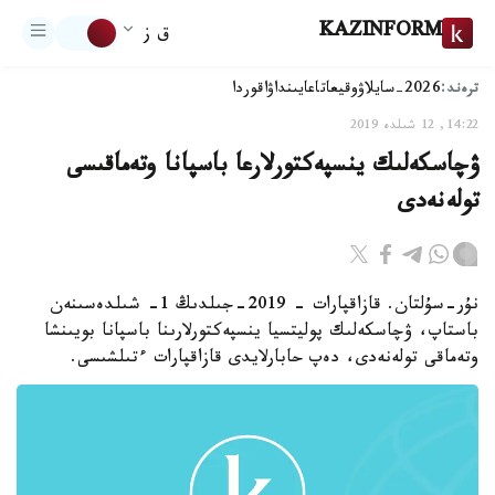
KAZINFORM
ق ز
ترەند:
2026-سايلاۋ
وقيعا
تاعايىنداۋ
اقوردا
14:22, 12 شىلدە 2019
ۋچاسكەلىك ينسپەكتورلارعا باسپانا وتەماقىسى
تولەنەدى
نۇر-سۇلتان. قازاقپارات - 2019-جىلدىڭ 1- شىلدەسىنەن
باستاپ، ۋچاسكەلىك پوليتسيا ينسپەكتورلارىنا باسپانا بويىنشا
وتەماقى تولەنەدى، دەپ حابارلايدى قازاقپارات ءتىلشىسى.