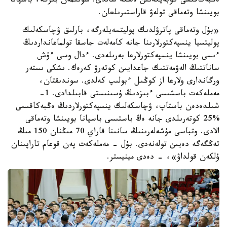
ەڭبەكاقىسى كوبەيگەنىن ەسكە سالدى. سونىمەن بىرگە، باسپانا
بويىنشا وتەماقى تولەۋ قاراستىرىلعان.
«بۇل وتەماقى پاترۋلدىك پوليتسەيلەرگە، بارلىق ۋچاسكەلىك
پوليتسيا ينسپەكتورلارىنا جانە كامەلەت جاسقا تولماعانداردىڭ
ءىسى بويىنشا ينسپەكتورلارعا بەرىلەدى. ءدال وسى ءۇش
ساناتتىڭ الەۋمەتتىك جاعدايىن كوتەرۋ كەرەك. ىشكى ىستەر
ورگاندارى ولارعا از كوڭىل ءبولىپ كەلدى. سوندىقتان،
مەملەكەت باسشىسى ءبىزدىڭ ۇسىنىستى قابىلدادى. 1-
شىلدەدەن باستاپ، ۋچاسكەلىك ينسپەكتورلاردىڭ ەڭبەكاقىسى
%25 كوتەرىلدى جانە ەڭ باستىسى باسپانا بويىنشا وتەماقى
الادى. وتباسى مۇشەلەرىنىڭ سانىنا قاراي 70 مىڭنان 150 مىڭ
تەڭگەگە دەيىن تولەنەدى. بۇل - مەملەكەت پەن قوعام تاراپىنان
ۇلكەن قولداۋ»، - دەدى مينيستر.