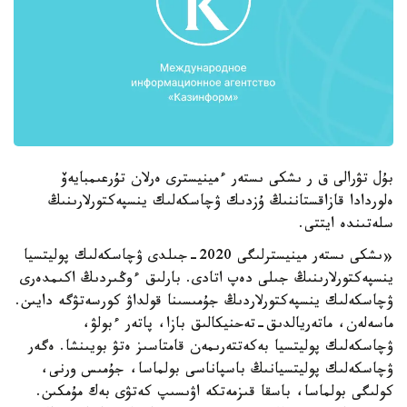
بۇل تۋرالى ق ر ىشكى ىستەر ءمينيسترى ەرلان تۇرعىمبايەۆ
ەلوردادا قازاقستاننىڭ ۇزدىك ۋچاسكەلىك ينسپەكتورلارىنىڭ
سلەتىندە ايتتى.
«ىشكى ىستەر مينيسترلىگى 2020-جىلدى ۋچاسكەلىك پوليتسيا
ينسپەكتورلارىنىڭ جىلى دەپ اتادى. بارلىق ءوڭىردىڭ اكىمدەرى
ۋچاسكەلىك ينسپەكتورلاردىڭ جۇمىسىنا قولداۋ كورسەتۋگە دايىن.
ماسەلەن، ماتەريالدىق-تەحنيكالىق بازا، پاتەر ءبولۋ،
ۋچاسكەلىك پوليتسيا بەكەتتەرىمەن قامتاسىز ەتۋ بويىنشا. ەگەر
ۋچاسكەلىك پوليتسيانىڭ باسپاناسى بولماسا، جۇمىس ورنى،
كولىگى بولماسا، باسقا قىزمەتكە اۋىسىپ كەتۋى بەك مۇمكىن.