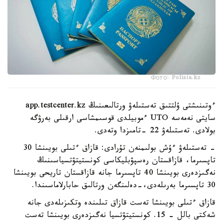
Фото: Polisia.kz
ءوتىنىشتى ۇلتتىق تەستىلەۋ ورتالىعىنىڭ app.testcenter.kz
سايتى نەمەسە UTO ءموبيلدى قوسىمشاسى ارقىلى بەرۋگە
بولادى. تەستىلەۋ 22 -تامىزدا وتەدى.
- تەستىلەۋ ءۇش بولىمنەن تۇرادى: قازاق ءتىلى بويىنشا 30
تاپسىرما، قازاقستان رەسپۋبليكاسى كونستيتۋتسياسىنىڭ
نەگىزدەرى بويىنشا 40 تاپسىرما جانە قازاقستان تاريحى بويىنشا
30 تاپسىرما بەرىلەدى،-دەلىنگەن ورتالىق حابارلاماسىندا.
قازاق ءتىلى بويىنشا تەست قازاق تىلىندە وتكىزىلەدى جانە
شەكتى بالل - 15. كونستيتۋتسيا نەگىزدەرى بويىنشا تەست