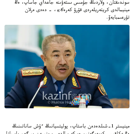
سوندىقتان، ولاردىڭ جۇمىس ىستەۋىنە جاعداي جاساپ، ەڭ
مينيمالدى كريتەريلەردى قۇرۋ كەرەك»، - دەدى ەرلان
تۇرعىمبايەۆ.
مينيستر 1-شىلدەدەن باستاپ، پوليتسيانىڭ ءۇش ساناتىنىڭ