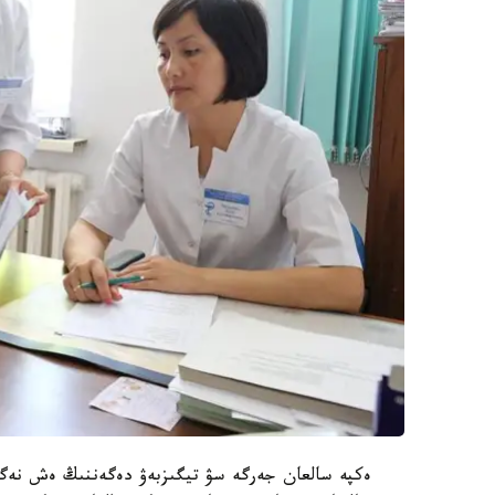
ەكپە سالعان جەرگە سۋ تيگىزبەۋ دەگەننىڭ ەش نەگى