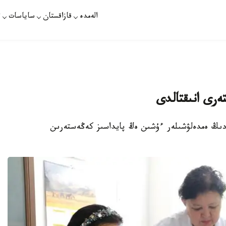
الەمدە
قازاقستان
ساياسات
ت
ەرى انىقتالدى
ردىڭ ەمدەلۋشىلەر ءۇشىن ەڭ پايداسىز كەڭەستەرىن