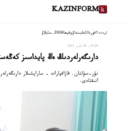
KAZINFORM
ترەند:
اقوردا
تاعايىنداۋ
وقيعا
2026-سايلاۋ
15:00, 20 مامىر 2021
دارىگەرلەردىڭ ەڭ پايداسىز كەڭەست
نۇر-سۇلتان. قازاقپارات - ساراپشىلار دارىگەرلە
انىقتادى.