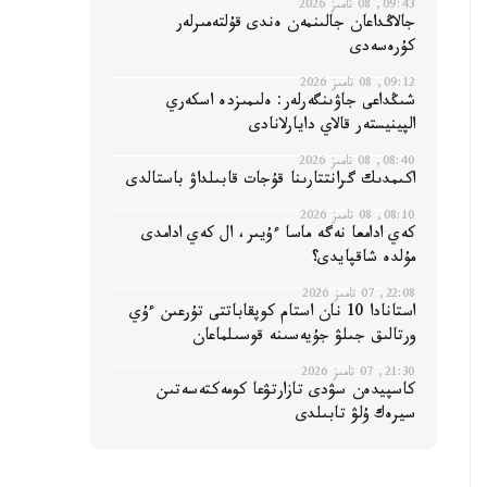
09:43, 08 تامىز 2026
جالاڭداعان جالىنمەن ەندى قۇلتەمىرلەر
كۇرەسەدى
09:12, 08 تامىز 2026
شىڭداعى جاۋىنگەرلەر: ەلىمىزدە اسكەري
الپينيستەر قالاي دايارلانادى
08:40, 08 تامىز 2026
اكىمدىك گرانتتارىنا قۇجات قابىلداۋ باستالدى
08:10, 08 تامىز 2026
كەي ادامعا نەگە ماسا ءۇيىر، ال كەي ادامدى
مۇلدە شاقپايدى؟
22:08, 07 تامىز 2026
استانادا 10 نان استام كوپقاباتتى تۇرعىن ءۇي
ورتالىق جىلۋ جۇيەسىنە قوسىلماعان
21:30, 07 تامىز 2026
كاسپيدەن سۋدى تازارتۋعا كومەكتەسەتىن
سيرەك ۇلۋ تابىلدى