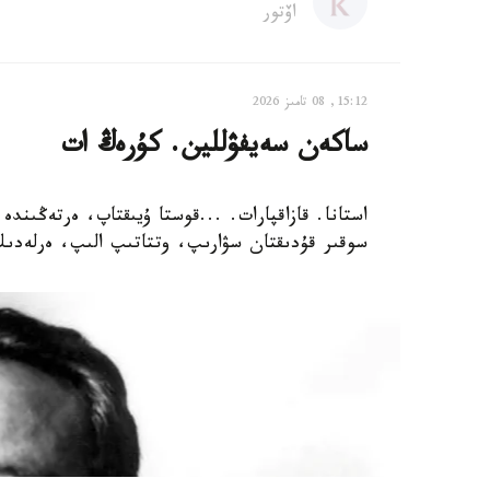
اۆتور
15:12, 08 تامىز 2026
ساكەن سەيفۋللين. كۇرەڭ ات
استانا. قازاقپارات. ...قوستا ۇيىقتاپ، ەرتەڭىندە
سوقىر قۇدىقتان سۋارىپ، وتتاتىپ الىپ، ەرلەدىك