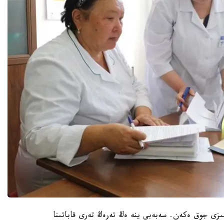
زى جوق ەكەن. سەبەبى ينە ەڭ تەرەڭ تەرى قاباتىنا