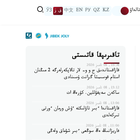
الداۋ
KZ
QZ
РУ
EN
中文
ق ز
ЎЗ
تاقىرىپقا قاتىستى
16:38, 08 تامىز 2026
قازاقستاندىق ج و و- لار تالاپكەرلەرگە 2 مىڭنان
استام قوسىمشا گرانت ۇسىنادى
15:12, 08 تامىز 2026
ساكەن سەيفۋللين. كۇرەڭ ات
13:06, 08 تامىز 2026
قازاقستاندا ءبىر تاۋلىكتە ءۇش ورمان ءورتى
تىركەلدى
11:06, 08 تامىز 2026
فاريزانىڭ ەڭ سوڭعى ءبىر شۋماق ولەڭى