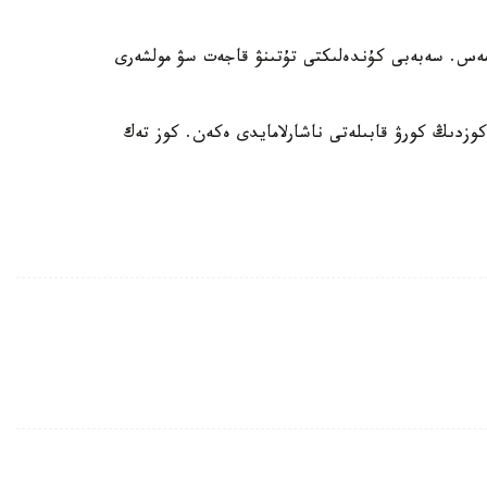
ەس. سەبەبى كۇندەلىكتى تۇتىنۋ قاجەت سۋ مولشەرى
 كوزدىڭ كورۋ قابىلەتى ناشارلامايدى ەكەن. كوز تەك