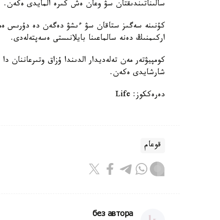
سالىناتىندىقتان سۋ وعان ەش كىرە المايدى ەكەن.
كۇنىنە سەگىز ستاقان سۋ ءىشۋ دەگەن دە دۇرىس ەم
اركىمنىڭ دەنە سالماعىنا بايلانىستى ەسەپتەلەدى.
كومپيۋتەر مەن تەلەديدار الدىندا ۇزاق وتىرعاننان دا
شارشايدى ەكەن.
دەرەككوز: Life
قوعام
без автора