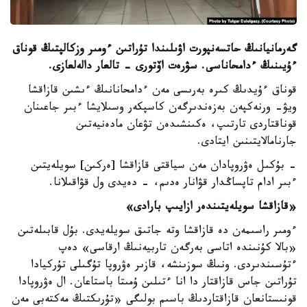
گەرمانيانىڭ حاتسەنپورت اۋىلىندا تۇراتىن ءومىر وزكالپتىڭ قوناق
ءۇيىنىڭ ءدامحاناسى. سۋرەت اۆتورى - تالعار دالەلعازى.
قوناق ءۇيدىڭ كىرە بەرىسى مەن ءدامحانانىڭ ءىشىن قازاقشا
ويۋ- ورنەكپەن بەزەندىرگەن كاسپكەر وسىلايشا ءبىر جاعىنان
قوناقتاردى تارتىپ، ەكىنشىدەن تۋعان مادەنيەتىن
جارنامالايتىنىن ايتادى.
- بۇكىل ەۋروپادان مەن سياقتى قازاقشا [ەركىن] سويلەيتىن
ءبىر ادام تاپساڭدار قۋانار ەدىم، - دەيدى ول قۋاقىلانا.
«قازاقشا سويلەيتىندەر ازايىپ بارادى»
ءومىر راسىمەن دە قازاقشا وتە جاتىق سويلەيدى. بۇل قابىلەتىن
«بالا كۇنىندە اتاسى بەرگەن تاربيەنىڭ ارقاسى» دەپ
ءتۇسىندىردى. ونىڭ سوزىنشە، قازىر ەۋروپا تۇگىلى تۇركيادا
تۇراتىن جاس قازاقتار دا انا ءتىلىن ۇمىتا باستاعان. ال ەۋروپادا
قونىستانعان قازاقتاردىڭ باسىم بولىگى «تۇرىكتىڭ مەكتەبى مەن