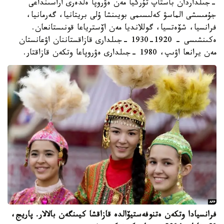
-جىلداردان باستاپ تۇركيا مەن ەۋروپا ەلدەرى اراسىنداعى
جۇمىسشى الماسۋ كەلىسىمى بويىنشا ۇلى بريتانيا، گەرمانيا،
فرانسيا، شۆەتسيا، گوللانديا مەن اۆسترياعا قونىستانعان.
ەكىنشىسى - 1920-1930 -جىلدارى قازاقستاننان اۋعانستان
مەن يرانعا اۋىپ، 1980 -جىلدارى ەۋروپاعا وتكەن قازاقتار.
فرانسيادا وتكەن ەتنوفەستيۆالدە قازاقشا كيىنگەن بالالار. پاريج،