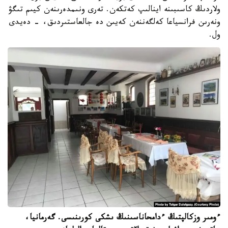
ولاردىڭ كاسىبىنە اينالىپ كەتكەن. تەرى ونىمدەرىنەن كيىم تىگۋ
ونەرىن فرانسياعا كەلگەننەن كەيىن دە جالعاستىردىق، - دەيدى
ول.
ءومىر وزكالپتىڭ ءدامحاناسىنىڭ ىشكى كورىنىسى. گەرمانيا،