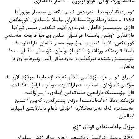
حاتسەنپورت اۋىلى. فوتو اۆتورى - تالعار دالەلعازى
ءومىردىڭ ايتۋىنشا، تەرىدەن كيىم تىگەتىن سەحتار ەۋروپادا
1990 -جىلداردىڭ ورتاسىنا قاراي جابىلا باستاعان. كوپتەگەن
قازاق جۇمىسسىز قالعان. تەرىدەن كيىم تىگەتىن ىسمەر تۇركيا
قازاقتارى ءۇشىن باسىندا فرانسۋز ءتىلىن ۇيرەنۋ قاجەت ەمەستەي
كورىنگەن. الايدا ءتىل بىلمەۋ جۇمىسسىز قالعان قازاقتاردىڭ
باسقا قىزمەتكە ورنالاسۋىنا تۇساۋ بولعان. تۋىستارىنىڭ اراسىندا
جۇمىسسىز رەتىندە تىركەلىپ، جاردەماقى الىپ وتىرعاندارى دا
بولعان.
ءبىراق ءومىر فرانسۋزشاسى ناشار كەزدە اۋەجايدا جولاۋشىلاردىڭ
جۇگىن تاسۋدان باستاپ، عيماراتتاردى بوياپ، ارلەۋ سەكىلدى
قارا جۇمىستىڭ بارلىعىن ىستەگەنىن ايتادى. ءبىر ۋاقىت
تۇرىكتەردىڭ ءدامحاناسىندا دونەر پىسىرگەن. كەيىن ءتىلىن
جەتىلدىرە كەلە مەيرامحانالاردا ءتۇرلى تاعام دايارلايتىن اسپازعا
اينالعان.
موزەل جاعاسىنداعى قوناق ءۇي
2001 -جىلى فرانسيا ازاماتتىعىن العان سوڭ ءۇش جىلدان