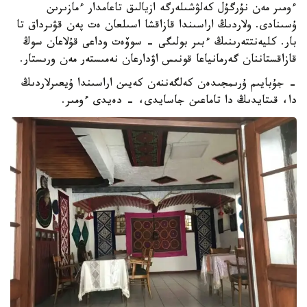
ءومىر مەن نۇرگۇل كەلۋشىلەرگە ازيالىق تاعامدار ءمازىرىن
ۇسىنادى. ولاردىڭ اراسىندا قازاقشا اسىلعان ەت پەن قۋىرداق تا
بار. كليەنتتەرىنىڭ ءبىر بولىگى - سوۆەت وداعى قۇلاعان سوڭ
قازاقستاننان گەرمانياعا قونىس اۋدارعان نەمىستەر مەن ورىستار.
- جۇبايىم ۇرىمجىدەن كەلگەننەن كەيىن اراسىندا ۇيعىرلاردىڭ
دا، قىتايدىڭ دا تاماعىن جاسايدى، - دەيدى ءومىر.