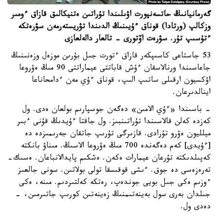
گەرمانيانىڭ حاتسەنپورت اۋىلىندا تۇراتىن ەتنيكالىق قازاق ءومىر
وزكالپ (ورتادا) قوناق ءۇيىنىڭ الدىندا تۋريستەرمەن سۋرەتكە
ءتۇسىپ تۇر. سۋرەت اۆتورى - تالعار دالەلعازى
53 جاستاعى كاسىپكەر قازاق ءتورت جىل بۇرىن موزەل وزەنىنىڭ
جاعاسىندا ورنالاسقان ءۇش قاباتتى عيماراتتى 90 مىڭ ەۋروعا
اۋكسيون ارقىلى ساتىپ الىپ، قوناق ءۇي مەن ءدامحاناعا
اينالدىرعان.
- باسىندا «ءۇي الامىن» دەگەن جوسپارىم بولعان ەدى. ول
كەزدە كەلن قالاسىندا تۇراتىنبىز. ول جاقتا ءۇيدىڭ قۇنى ءبىر
ميلليون ەۋرو تۇرادى. قازىرگى تۇرىپ جاتقان جەرىمىزدە دە
[ءۇيدى] كەم دەگەندە 700 مىڭ ەۋروعا الاسىڭ. مىناۋ بانكتە
كەپىلدىكتە تۇرعان عيمارات ەكەن. ەشكىم پايدالانباعان. ەسىك-
تەرەزەسى دە جوق. ءىشى قوقىسقا تولى بولاتىن. سونى جالعىز
ءوزىم ەكى جىل بويى جوندەپ، رەتكە كەلتىردىم. مىنە، ەكى
جىلدان بەرى سول بەينەتىمنىڭ زەينەتىن كورىپ جاتىرمىن، -
دەدى ول.