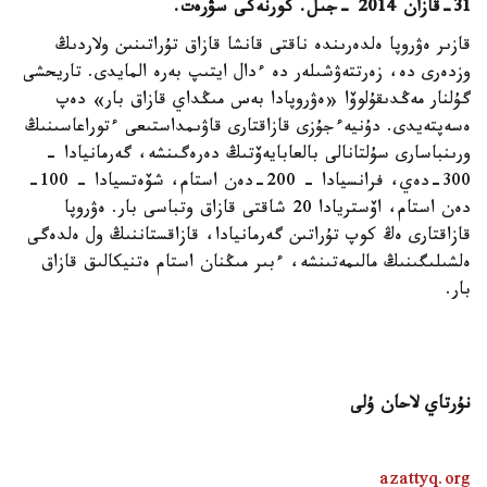
31-قازان 2014 -جىل. كورنەكى سۋرەت.
قازىر ەۋروپا ەلدەرىندە ناقتى قانشا قازاق تۇراتىنىن ولاردىڭ
وزدەرى دە، زەرتتەۋشىلەر دە ءدال ايتىپ بەرە المايدى. تاريحشى
گۇلنار مەڭدىقۇلوۆا «ەۋروپادا بەس مىڭداي قازاق بار» دەپ
ەسەپتەيدى. دۇنيەءجۇزى قازاقتارى قاۋىمداستىعى ءتوراعاسىنىڭ
ورىنباسارى سۇلتانالى بالعابايەۆتىڭ دەرەگىنشە، گەرمانيادا -
300-دەي، فرانسيادا - 200-دەن استام، شۆەتسيادا - 100-
دەن استام، اۆستريادا 20 شاقتى قازاق وتباسى بار. ەۋروپا
قازاقتارى ەڭ كوپ تۇراتىن گەرمانيادا، قازاقستاننىڭ ول ەلدەگى
ەلشىلىگىنىڭ مالىمەتىنشە، ءبىر مىڭنان استام ەتنيكالىق قازاق
بار.
نۇرتاي لاحان ۇلى
azattyq.org