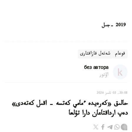
2019
-
جىل
قوعام
شەتەل قازاقتارى
без автора
اۆتور
20:08, 03 تامىز 2026
حالىق «كەرەيدە ءمامي كەتسە - اقىل كەتەدى»
دەپ ارداقتاعان دارا تۇلعا