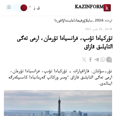
KAZINFORM
ق ز
ترەند:
2026-سايلاۋ
وقيعا
تاعايىنداۋ
اقوردا
16:38, 18 مامىر 2021
تۇركيادا تۋىپ، فرانسيادا تۇرعان، ارعى تەگى
التايلىق قازاق
نۇر-سۇلتان. قازاقپارات - تۇركيادا تۋىپ، فرانسيادا تۇرعان،
ارعى تەگى التايلىق قازاق ءومىر وزكالپ گەرمانيادا كاسىپكەرگە
اينالدى.