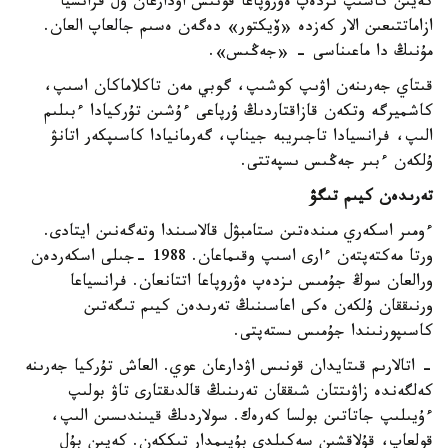
كەيىن كاسىپ ىزدەپ ەۋروپاعا قونىس اۋدارعان ول فرانسيا
ازاماتتىعىن الار كەزدە «ۆيكتور» دەگەن ەسىم جالعاپ العان.
مۇنىڭ دا ماعىناسى - «جەڭىس».
قىتاي جەرىنەن اۋىپ كوشىپ، گوبي مەن تاكلاماكان اسىپ،
كاشميرگە وتكەن قازاقتاردىڭ ۇرپاعى ءۇشىن تۇركيادا ءبىلىم
الىپ، فرانسيادا تاجىريبە جيناپ، گەرمانيادا كاسىپكەر اتانۋ
ۇلكەن ءبىر جەڭىس ىسپەتتى.
تەرىدەن كيىم تىگۋ
ءومىر اسكەري مىندەتىن ستامبۋل قالاسىندا وتەگەنىن ايتادى.
ورتا مەكتەپتەن ءارى اسىپ وقىماعان. 1988 -جىلى اسكەردەن
ورالعان سوڭ جۇمىس ىزدەپ ەۋروپاعا اتتانعان. فرانسياعا
ورنىققان ۇلكەن ەكى اعاسىنىڭ تەرىدەن كيىم تىگەتىن
كاسىپورنىندا جۇمىس ىستەپتى.
- اتالارىم قىتايدان قونىس اۋدارعان عوي. العاش تۇركيا جەرىنە
كەلگەندە زاۋىتتان شىققان تەرىنىڭ قالدىقتارى تاۋ بولىپ
ءۇيىلىپ جاتاتىن بولسا كەرەك. سولاردىڭ قيىندىسىن الىپ،
قولعاپ، قۇلاقشىن سەكىلدى بۇيىمدار تىككەن. كەيىن بۇل