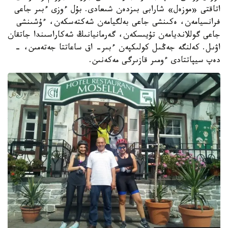
اتاقتى «موزەل» شارابى بىزدەن شىعادى. بۇل ءوزى ءبىر جاعى
فرانسيامەن، ەكىنشى جاعى بەلگيامەن شەكتەسكەن، ءۇشىنشى
جاعى گوللانديامەن تۇيىسكەن، گەرمانيانىڭ شەكاراسىندا جاتقان
اۋىل. كەلنگە جەڭىل كولىكپەن ءبىر- اق ساعاتتا جەتەمىن، -
دەپ سيپاتتادى ءومىر قازىرگى مەكەنىن.