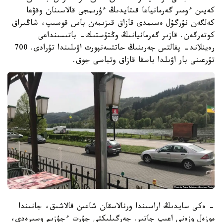
كەيىن ءومىر گەرمانياعا قىتايدىڭ ءۇرىمجى قالاسىنان وقۋعا
كەلگەن نۇرگۇل ەسىمدى قازاق قىزىمەن باس قوسىپ، شاڭىراق
كوتەرگەن. قازىر گەرمانيانىڭ وڭتۇستىك- باتىسىنداعى
رەينلاند- پفالتس جەرىنىڭ حاتتسەنپورت اۋىلىندا تۇرادى. 700
تۇرعىنى بار اۋىلدا باسقا قازاق وتباسى جوق.
- ەكى سايدىڭ اراسىندا ورنالاسقان شاعىن قالاشىق، جانىندا
موزەل وزەنى اعىپ جاتىر. جەرگىلىكتى جۇرت ءجۇزىم وسىرەدى،