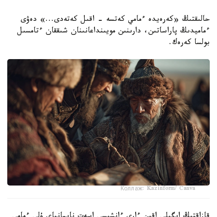
حالىقتىڭ «كەرەيدە ءمامي كەتسە - اقىل كەتەدى...» دەۋى
ءماميدىڭ پاراساتىن، دارىنىن مويىنداعانىنان شىققان ءتامسىل
بولسا كەرەك.
Коллаж: Kazinform/ Canva
قازاقتىڭ ايگىلى اقىن ءارى ءانشىسى اسەت نايمانباي ۇلى ءمامي