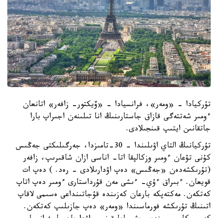
تۇركيادا - «ومەر»، فرانسيادا - «ۆيكتور- زافەر» اتانعان
ءومىر شەتتەگى قازاق جاستارىنىڭ انا تىلىنەن اجىراپ بارا
جاتقانىن ايتىپ قىنجىلادى.
تۇركيانىڭ التاي اۋىلىندا - 30-تامىزدا، جەرگىلىكتى جەڭىس
كۇنى تۋعان ءومىر وزكالپقا اتا- اناسى ازان شاقىرىپ، زافەر
(تۇرىكشەدەن «جەڭىس» دەپ اۋدارىلادى - رەد. ) دەپ ات
قويعان. ءبىراق ءۇي- ءىشى مەن قۇرداستارى ءومىر دەپ اتاپ
كەتكەن. مەكتەپكە بارعان كەزىندە قۇجاتىنداعى ەسىمى لاقاپ
اتىنىڭ تۇرىكشە فورماسىندا «ومەر» دەپ جازىلىپ كەتكەن.