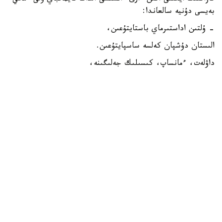
بەيسى دۇنيە سالعاندا:
- ۇلتىن اداستىرماي باستايتۇعىن،
الىستان دۇشپان كەلسە ساسپايتۇعىن.
داۋلەت، ءمانساپ، كىسىلىك جەلىگىنە،
قانى قىزىپ، بويى ىسىپ اسپايتۇعىن.
ءبىرى ەدى-اۋ قويعان ءبيدىڭ قۇداي سايلاپ،
جۇرەتىن رازى قىپ جۇرتىن جايلاپ.
كەرەيدىڭ قىسىلعاندا تياناعى،
اقىلدىڭ تۇنباسى ەدى- اۋ جاتقان قايناپ.
... اداسقاننىڭ شامشىسى ەدى،
شاباننىڭ قاسيەتتى قامشىسى ەدى.
كەرەيدىڭ مالىن باقپاي، ءوزىن باققان،
ءارى ءبي، ءارى يەسى، جالشىسى ەدى.