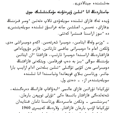
مەشىتىندە جينالادى».
جاستاردىڭ انا ءتىلىن ۇيرەنۋىنە مۇمكىنشىلىك جوق
ۇيدە تەك قازاق تىلىندە سويلەۋدى تالاپ ەتەتىن ءومىر قىزىنىڭ
«قازاق، نەمىس، اعىلشىن جانە فرانسۋز تىلىندە سويلەيتىنىن»
دە ءسوز اراسىنا قىستىرا كەتتى.
- ءوزىم ولەڭ ايتامىن، دومبىرا شەرتەمىن. اكەم دومبىراشى ەدى.
ۇلكەن اعام دا دومبىرانى جاقسى تارتاتىن. قازىر ەۋروپاداعى
قازاقتاردىڭ اراسىندا دومبىرا تارتىپ، قازاقشا ءان ايتاتىن
بۋىننىڭ سوڭى ءبىز بە دەپ قورقامىن. ويتكەنى قازاقتىڭ
دومبىراسى مەن كۇيى تۇگىلى ءتىلىن بىلەتىن ادام ازايىپ بارا
جاتىر. ورتاسىن بىلاي قويعاندا وتباسىندا انا تىلىندە
سويلەيتىندەر از، - دەدى ول.
تۇركيادا تۇراتىن قازاق عالىمى ءابدۋاقاپ قارانىڭ دەرەگىنشە،
شەتەلدەگى قازاقتار باتىسقا ەكى ءتۇرلى توپپەن بارعان.
ءبىرىنشىسى - وتكەن عاسىردىڭ ورتاسىنا تامان قىتايدان
تۇركياعا اۋىپ بارعان قازاقتار. ولاردىڭ كەيبىرى 1960