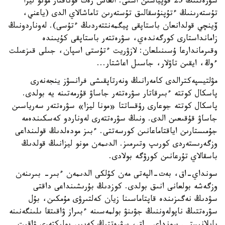
سۋرەتتىڭ 25 قۇپياسىن اشتى. العاش رەت قوناقتار مونو ليزا
تۇستەرىنىڭ ءتۇپنۇسقالىق تۇستەرىن تاماشالاي الدى (ياعني،
ۆينچي قولدانعان باستاپقى پيگمەنتتەردىڭ ءتۇسى). لەوناردونىڭ
زامانداستارى كورگەندەي، سۋرەتتەر باستاپقى كۇيىندە
وقىرماندارعا ۇسىنىلعان: لازۋريت ءتۇستى اسپان، جىلى قىزعىلت
ءوڭ، ايقىن تاۋلار، جاسىل اعاشتار...
مۋلتيسپەكترالدى كامەرانىڭ ونەرتاپقىشى فرانسۋز ينجەنەرى
پاسكال كوتتە ءبىرقاتار سۋرەتتەر جاساۋ قۇرمەتىنە يە بولدى.
پاسكال كوتتە جوعارى رۇقساتتا «مونا ليزا» سۋرەتتەر سەرياسىن
جاساۋ قۇقىعىن الدى. ونىڭ سۋرەتتەرى لەوناردو كەسكىندەمە
جۇمىستارىن اياقتاماعانىن كورسەتتى. ءبىز مودەلدىڭ قولىنداعى
وزگەرىستەردى كورىپ وتىرمىز. الدىمەن مونو ليزانىڭ قولدىڭ
باسقالاي تۇرعانىن كورۋگە بولادى.
سونداي-اق، بەت-الپەتى مەن كۇلكى الدىمەن ءبىر- بىرىنەن
وزگەشە بولعانى انىق بولدى. كوزدىڭ بۇرىشىنداعى داقتى
سۋدىڭ نەگىزىندە قاپتاماسىنا زيان كەلتىرۋى مۇمكىن، بۇل
سۋرەتتىڭ ناپولەوننىڭ جۋىنۋ بولمەسىنە ءبىراز ۋاقىتقا ىلىنگەنىنە