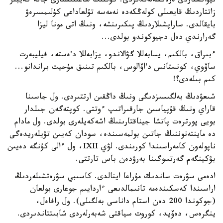
نيۋانستاردى ەرەكشەلەندىردى: كۇننىڭ شاعىلىستارى جانە كەيبىر
زاتتاردىڭ قايعىلى كولەڭكەدە نەمەسە تۇلعاداعى كۇلىمسىرەۋ
بايقالدى. ساراپشىلاردىڭ پىكىرىنشە، ونىڭ اتى مونا ليزا
گەرارندي دەل دجيوكوندو بولدى...
ءبىراق، بالكىم، يسابەللا گۋالاندو، يزابەللا د'ەستە، فيليبەرت
ساۆوي، كونستانس د'اۆالوس، بالكىم تىنىق مۇحيت براندانو...
كىم بىلەدى؟!
شىعۋدىڭ بەلگىسىزدىگى ونىڭ داڭقىن ارتتىردى. ول جاسىنا
قاراي ونىڭ قۇپياسىن جارقىراتىپ ءوتتى. كوپتەگەن جىلدار
بويى پورترەت پاتشا جيناقتارىنىڭ اشەكەيلەرى بولدى. ول مادام
دە ماينتەنوننىڭ جاتىن بولمەسىندە، سودان كەيىن تۋيلەريدەگى
ناپولەون كامەراسىندا كورىندى. لۋي IXII، ول ءالى كۇنگە دەيىن
بۋكينگەم گەرتسوگىنا بەرۋدەن باس تارتتى.
ادەمى سۋرەت ساندىك مۇراعا اينالدى. كاسىبي سۋرەتشىلەردىڭ
اراسىندا كەسكىندەمە تانىمالدىعى ءاردايىم جوعارى بولعان
(جوكوندا 200 دەن استام داناسى بەلگىلى). ول رافاەل،
ينگرەس، دەۆيد، كوروت سياقتى شەبەرلەردى شابىتتاندىردى.