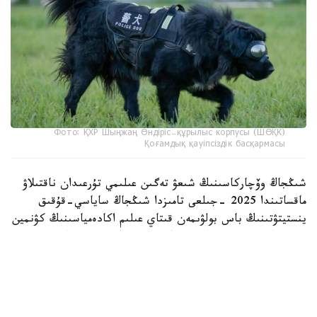
Фото: ҚХР Шыңжаң Өндіріс-құрылыс корпусы (ШӨҚК)
Қоғамдық қауіпсіздік басқармасы
شىڭجاڭ وۆچاركاسىنىڭ شىعۋ تەگىن عىلىمي تۇرعىدان ناقتىلاۋ
ماقساتىندا 2025 -جىلعى تامىزدا شىڭجاڭ ساياسي-قۇقىق
ينستيتۋتىنىڭ باس بولۋىمەن قىتاي عىلىم اكادەمياسىنىڭ كۋنمين
زوولوگيا ينستيتۋتى جانە شوقك قىزمەتتىك يتتەر ورتالىعى
بىرلەسىپ، «شىڭجاڭ وۆچاركاسىنىڭ تۇقىمدىق تازالىعىن ساقتاۋ
جانە ولاردى قىزمەتتىك يت رەتىندە ىرىكتەۋدىڭ نەگىزگى
تەحنولوگيالارىن ازىرلەۋ مەن قولدانۋ» جوباسىن ىسكە قوسقان
بولاتىن.