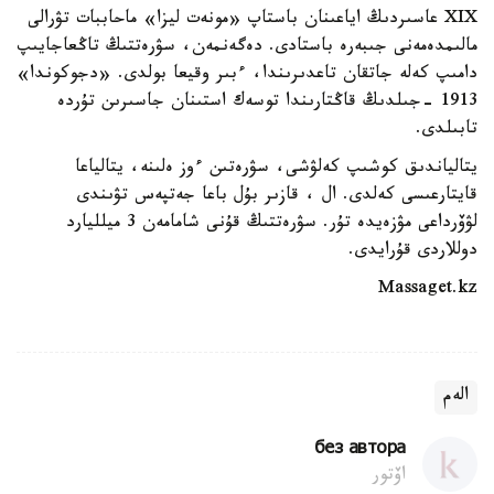
XIX عاسىردىڭ اياعىنان باستاپ «مونەت ليزا» ماحاببات تۋرالى
مالىمدەمەنى جىبەرە باستادى. دەگەنمەن، سۋرەتتىڭ تاڭعاجايىپ
دامىپ كەلە جاتقان تاعدىرىندا، ءبىر وقيعا بولدى. «دجوكوندا»
1913 -جىلدىڭ قاڭتارىندا توسەك استىنان جاسىرىن تۇردە
تابىلدى.
يتالياندىق كوشىپ كەلۋشى، سۋرەتىن ءوز ەلىنە، يتالياعا
قايتارعىسى كەلدى. ال ، قازىر بۇل باعا جەتپەس تۋىندى
لۋۆرداعى مۋزەيدە تۇر. سۋرەتتىڭ قۇنى شامامەن 3 ميلليارد
دوللاردى قۇرايدى.
Massaget.kz
الەم
без автора
اۆتور