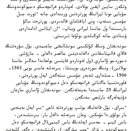
بايلانىستى. سونداي- اق، سۋرەتتىڭ كەيبىر بولىكتەرى ۋاقىت
وتكەن سايىن ايقىن بولادى. لەوناردو فرانچەسكو دجيوكوندونىڭ
جۇبايى مونا ليزانىڭ پورترەتىن ورىندادى جانە ءتورت جىل
جۇمىس ىستەپ، ونى اياقتاماي قالدىردى. پورترەت سالۋ
بارىسىندا ول جانىنا ليرانى ويناپ، ءان ايتاتىن ادامداردى
ۇستادى جانە كوڭىلدى بولۋعا تىرىستى.
سوندىقتان ونىڭ كۇلكىسى سونشالىقتى جاعىمدى. بۇل سۋرەتتىڭ
قالاي قالىپتاسقانىن دالەلدەيتىن جالعىز دالەلى - جازۋشى
دجوردجو ۆاساري (ول لەوناردو قايتىس بولعاندا سەگىز جاستا
بولاتىن). ونىڭ سوزدەرى بويىنشا، بىرنەشە عاسىر بويى 1503-
1506 -جىلدارى شەبەر جۇمىس ىستەگەن ايەل پورترەتى،
فلورەنتسيا ماگناتى فرانچەسكو دەل دجيوكوندونىڭ جۇبايى
ليزانىڭ 25 جاسىندا بەينەلەنگەن. سوندىقتان ۆاساري جازعان
دۇنيەلەرگە بارلىعى سەنگەن.
ءبىراق، بۇل قاتەلىك بولىپ پورترەتتە تاعى ءبىر ايەل بەينەمى
بار بولۋى دا مۇمكىن. وعان بىرنەشە دالەل بار: بىرىنشىدەن،
باس كيىم - جەسىر ايەلدىڭ باس كيىمى(ال فرانچەسكو دەل
دجيوكوندو - ۇزاق ءومىر سۇرگەن)، ەكىنشىدەن، ەگەر كليەنت