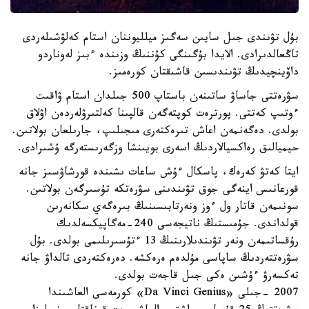
بۇل تۋىندى جىل سايىن سەگىز ميلليوننان استام كەلۋشىلەردى
تاڭعالدىرادى. الايدا بۇگىنگى كۇننىڭ وزىندە ءبىز لەوناردو
داۆينچيدىڭ تۋىندىسىن قاشىقتان كورەمىز.
سۋرەتتى جاساۋ ساتىنەن باستاپ 500 جىلدان استام ۋاقىت
ءوتىپ كەتتى. پورترەت كوپتەگەن قالپىنا كەلتىرۋلەردەن اۋلاق
بولدى. دەگەنمەن اعاش تىرەكتەرى مىجىلىپ، جارىلعان بولاتىن.
حيميالىق رەاكسيالاردىڭ اسەرى بويىنشا وزگەرىستەرگە ۇشىرادى.
ايتا كەتۋ كەرەك، پاسكال ءۇش ساعات ىشىندە قورشاۋسىز جانە
قورعانىس اينەگى جوق تۋىندىنى سۋرەتكە تۇسىرگەن بولاتىن.
سونىمەن قاتار ول ءوز ونەرتابىسىنىڭ بىرەگەي سكانەرىن
قولداندى. جۇمىستىڭ ناتيجەسى 240-مەگاپيكسەلدىك
رۇقساتىمەن ونەر تۋىندىلارىنىڭ 13 ءتۇسىرىلىمى بولدى. بۇل
سۋرەتتەردىڭ ساپاسى مۇلدەم ەرەكشە. دەرەكتەردى تالداۋ جانە
تەكسەرۋ ءۇشىن ەكى جىل قاجەت بولدى.
2007 -جىلى «Da Vinci Genius» كورمەسى العاشىندا