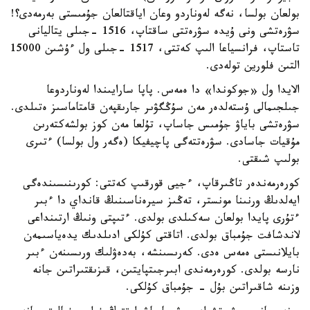
بولعان بولسا، نەگە لەوناردو وعان اياقتالعان جۇمىستى بەرمەدى؟!
سۋرەتشى ونى ۇيدە سۋرەتتى ساقتاپ، 1516 -جىلى يتاليانى
تاستاپ، فرانسياعا الىپ كەتتى، 1517 -جىلى ول ءۇشىن 15000
التىن فلورين تولەدى.
الايدا ول «جوكوندا» دا ەمەس. پاپا سارايىندا لەوناردوعا
جىلجىمالى ۇستەلدەر مەن سۇڭگۋىر جارىقپەن قامتاماسىز ەتىلدى.
سۋرەتشى باياۋ جۇمىس جاساپ، تۇلعا مەن كوز بولشەكتەرىن
مۇقيات جاسادى. سۋرەتتەگى پاچيفيكا (ەگەر ول بولسا) ءتىرى
بولىپ شىقتى.
كورەرمەندەر تاڭىرقاپ، ءجيى قورقىپ كەتتى: كورىنىسىندەگى
ايەلدىڭ ورنىنا مونستر، تەڭىز سيرەناسىنىڭ قانداي دا ءبىر
ءتۇرى پايدا بولعان سەكىلدى بولدى. ءتىپتى ونىڭ ارتىنداعى
لاندشافت جۇمباق بولدى. اتاقتى كۇلكى ادىلدىك يدەياسىمەن
بايلانىستى ەمەس ەدى. كەرىسىنشە، بەدەۋلىك ورىسىنەن ءبىر
نارسە بولدى. كورەرمەندى ابىرجىتپايتىن، قىزىقتىراتىن جانە
وزىنە شاقىراتىن بۇل - جۇمباق كۇلكى.