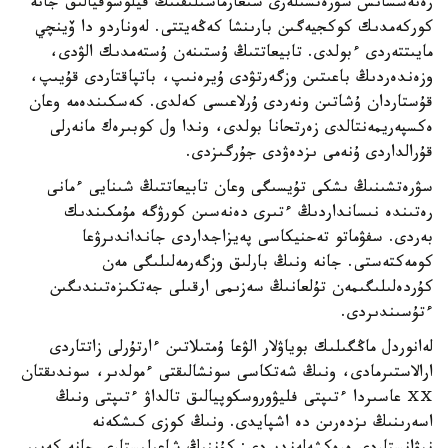
رەنەسسانس سۋرەتشىلەرى شىعارماشىلىقتىڭ فيلوسوفيالىق جانە
كوركەمدىك كوكجيەگىن بارىنشا كەڭەيتتى. لەوناردو دا ۆينچي
مايىتتەردى ءبولدى. تابيعاتتىڭ ۇستىنەن ۇستەمدىك الۋدى،
وزەندەردىڭ باعىتىن وزگەرتۋدى ۇيرەنىپ، باتپاقتاردى قۇيىپ،
قۇستاردان ۇشاتىن ونەردى ۇرلاعىسى كەلدى. كەسكىندەمە وعان
ەكسپەريمەنتالدى زەرتحانا بولدى، وندا ول كوبىرەك مانەرلى
قۇرالداردى ۇنەمى ىزدەۋدى جۇرگىزدى.
سۋرەتشىنىڭ ىشكى تۇيسىگى وعان تابيعاتتىڭ شىنايى ءمانى
رەتىندە نىسانداردىڭ ءتىرى دەنەسىن كورۋگە مۇمكىندىك
بەردى. سفۋماتو تەحنيكاسى پەيزاجداردى جانداندىرۋعا
كومەكتەستى. جانە ونىڭ بارلىق وزگەرمەلىلىگى مەن
كۇردەلىلىگىمەن تۇلعانىڭ سەزىمى ارقىلى جەتكىزەتىندىگىن
ءتۇسىندىردى.
لەانوردل ماڭگىلىك بوياۋلار الۋعا ۇمتىلاتىن ءارتۇرلى زاتتاردى
ارالاستىرمادى، ونىڭ شەتكاسى سونشالىقتى ءمولدىر، سوندىقتان
ⅩⅩ عاسىردا ءتىپتى فليۋوروسكوپيالىق تالداۋ ءتىپتى ونىڭ
اسەرىنىڭ ىزدەرىن دە اشپايدى. ونىڭ كوزى كىشكەنە