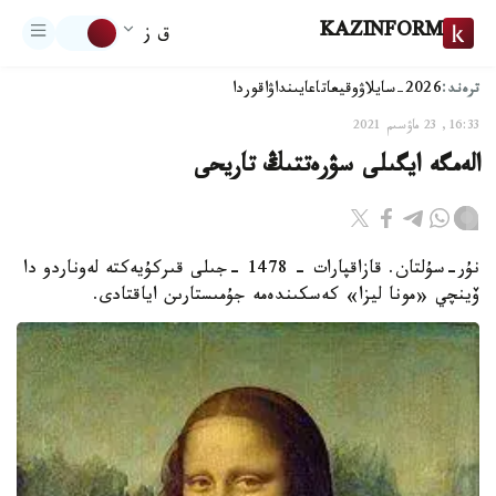
KAZINFORM
ق ز
ترەند:
2026-سايلاۋ
وقيعا
تاعايىنداۋ
اقوردا
16:33, 23 ماۋسىم 2021
الەمگە ايگىلى سۋرەتتىڭ تاريحى
نۇر-سۇلتان. قازاقپارات - 1478 -جىلى قىركۇيەكتە لەوناردو دا
ۆينچي «مونا ليزا» كەسكىندەمە جۇمىستارىن اياقتادى.