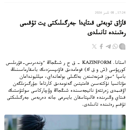
17:24, 08 تامىز 2026
قازاق توبەتى قىتايدا جەرگىلىكتى يت تۇقىمى
رەتىندە تانىلدى
استانا. KAZINFORM – ق ح ر شىڭجاڭ ءوندىرىس-قۇرىلىس
كورپۋسى (ش و ق ك) قوعامدىق قاۋىپسىزدىك باسقارماسىنىڭ
باسپا ءسوز قىزمەتىنەن بەلگىلى بولعانداي، ميلليونداعان
مۋتاتسيا نۇكتەسىن قامتيتىن گەنومدىق كارتاعا جۇرگىزىلگەن
اۋقىمدى زەرتتەۋ ناتيجەسىندە شىڭجاڭ وۆچاركاسى سولتۇستىك
قىتاي وڭىرىندە قالىپتاسقان بايىرعى جانە دەربەس جەرگىلىكتى
تۇقىم رەتىندە تانىلدى.