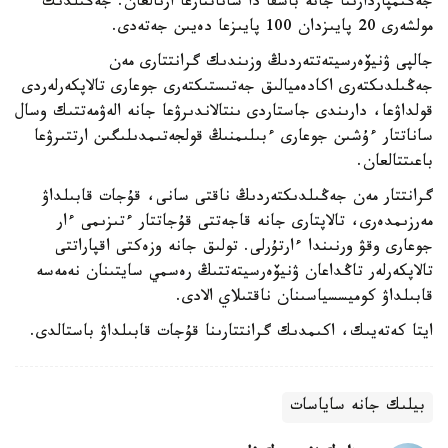
جەڭىمپازدارىنا جانە باسقا دا ساناتتارعا ارنالعان. جەڭىلدىك
مولشەرى 20 پايىزدان 100 پايىزعا دەيىن جەتەدى.
جالپى ۋنيۆەرسيتەتتەردىڭ وزىندىك گرانتتارى مەن
جەڭىلدىكتەرى اكادەميالىق جەتىستىكتەرى جوعارى تالاپكەرلەردى
قولداۋعا، دارىندى جاستاردى ىنتالاندىرۋعا جانە الەۋمەتتىك وسال
ساناتتار ءۇشىن جوعارى ءبىلىمنىڭ قولجەتىمدىلىگىن ارتتىرۋعا
باعىتتالعان.
گرانتتار مەن جەڭىلدىكتەردىڭ ناقتى سانى، قۇجات قابىلداۋ
مەرزىمدەرى، تالاپتارى جانە قاجەتتى قۇجاتتار ءتىزىمى ءار
جوعارى وقۋ ورنىندا ءارتۇرلى. تولىق جانە وزەكتى اقپاراتتى
تالاپكەرلەر تاڭداعان ۋنيۆەرسيتەتتىڭ رەسمي سايتىنان نەمەسە
قابىلداۋ كوميسسياسىنان ناقتىلاي الادى.
ايتا كەتەيىك، اكىمدىك گرانتتارىنا قۇجات قابىلداۋ باستالدى.
بيلىك جانە ساياسات