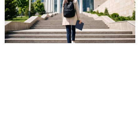
Фото: Ғылым және жоғары білім министрлігі
ونىڭ ايتۋىنشا، گرانت كونكۋرسىنىڭ ناتيجەسى تالاپكەر ءۇشىن
بارلىق مۇمكىندىك اياقتالدى دەگەندى بىلدىرمەيدى.
- باستىسى - ءالى دە گرانتتى جەڭىپ الۋعا مۇمكىندىك بار.
بىرىنشىدەن، اكىمدىكتەردىڭ گرانتتارى بار. بىرنەشە مىڭ
گرانت جەرگىلىكتى بيۋدجەتتەن بولىنەدى. ەكىنشىدەن،
«قازاقستان حالقىنا» قورىنىڭ گرانتتارى تاعى بار، - دەدى
اسحات ايماعامبەتوۆ.
سونداي-اق كەيبىر تالاپكەرلەر ءتۇرلى سەبەپپەن جەڭىپ العان