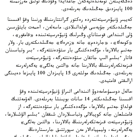
دەڭگەيىنەن تومەندەتپەگەن جاعدايدا وقۋدىڭ تولىق مەرزىمىنە
100 پايىزدىق جەڭىلدىك بەرىلەدى.
كەيبىر ۋنيۆەرسيتەتتەردە رەكتور گرانتتارىنىڭ ورنىنا وقۋ اقىسىنا
جەڭىلدىكتەر جۇيەسى قولدانىلادى. ماسەلەن، احمەت بايتۇرسىن
ۇلى اتىنداعى قوستاناي وڭىرلىك ۋنيۆەرسيتەتىندە «قامقور»،
«كومەك»، «جاردەم» جانە «زەرەك» جەڭىلدىكتەرى بار. ولار
جەتىم بالالارعا، مۇگەدەكتىگى بار ستۋدەنتتەرگە، ءبىر وتباسىنان
قاتار ءبىلىم الىپ جاتقان ستۋدەنتتەرگە، ۋنيۆەرسيتەت
قىزمەتكەرلەرىنىڭ بالالارىنا جانە «التىن بەلگى» يەگەرلەرىنە
بەرىلەدى. جەڭىلدىك مولشەرى 15 پايىزدان 100 پايىزعا دەيىنگى
ارالىقتى قامتيدى.
حالەل دوسمۇحامەدوۆ اتىنداعى اتىراۋ ۋنيۆەرسيتەتىندە وقۋ
اقىسىنا جەڭىلدىكتەر 14 سانات بويىنشا بەرىلەدى. الەۋمەتتىك
قولداۋ جەتىم بالالارعا، مۇگەدەكتىگى بار ستۋدەنتتەرگە، از
قامتىلعان جانە كوپبالالى وتباسىلاردان شىققان ءبىلىم الۋشىلارعا،
ۋنيۆەرسيتەت قىزمەتكەرلەرىنىڭ بالالارىنا، «التىن بەلگى»
يەگەرلەرىنە، وليمپيادالار مەن سپورتتىق جارىستاردىڭ