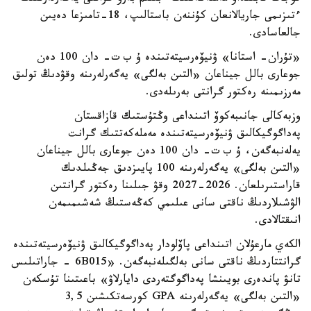
ءتىزىمى جاريالانعان كۇننەن باستالىپ، 18-تامىزعا دەيىن
جالعاسادى.
«تۇران- استانا» ۋنيۆەرسيتەتىندە ۇ ب ت- دان 100 دەن
جوعارى بالل جيناعان «التىن بەلگى» يەگەرلەرىنە وقۋدىڭ تولىق
مەرزىمىنە رەكتور گرانتى بەرىلەدى.
وزبەكالى جانىبەكوۆ اتىنداعى وڭتۇستىك قازاقستان
پەداگوگيكالىق ۋنيۆەرسيتەتىندە مەملەكەتتىك گرانت
يەلەنبەگەن، ۇ ب ت- دان 100 دەن جوعارى بالل جيناعان
«التىن بەلگى» يەگەرلەرىنە 100 پايىزدىق جەڭىلدىك
قاراستىرىلعان. 2026-2027 وقۋ جىلىنا رەكتور گرانتىن
الۋشىلاردىڭ ناقتى سانى عىلىمي كەڭەستىڭ شەشىمىمەن
انىقتالادى.
الكەي مارعۇلان اتىنداعى پاۆلودار پەداگوگيكالىق ۋنيۆەرسيتەتىندە
گرانتتاردىڭ ناقتى سانى بەلگىلەنبەگەن. «6B015 - جاراتىلىس
تانۋ پاندەرى بويىنشا پەداگوگتەردى دايارلاۋ» باعىتىنا تۇسكەن
«التىن بەلگى» يەگەرلەرىنە GPA كورسەتكىشىن 3,5