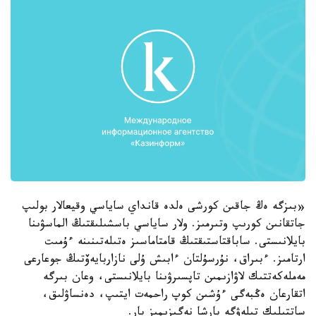
«بىزگە ەڭ جاقىن كورشى ەلدە قانداي ساياسي وقيعالار بولىپ
جاتقانىن كورىپ وتىرمىز. ولار ساياسي باسشىلىقتىڭ الماسۋىنا
بايلانىستى. ساباقتاستىقتىڭ قامتاماسىز ەتىلەتىنىنە ءۇمىت
ارتامىز. ءبىراق، نۇرسۇلتان ءابىش ۇلى نازاربايەۆتىڭ جوعارعى
مەملەكەتتىك لاۋازىمىن تاپسىرۋىنا بايلانىستى، وعان بىرگە
اتقارعان ەڭبەگى ءۇشىن كوپ راحمەت ايتىپ، دەنساۋلىق،
ساتتىلىك تىلەۋگە بارشا نەگىزىمىز بار.