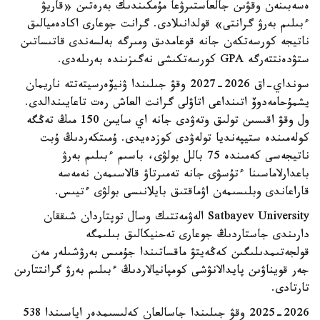
ەسەبىنەن وقۋىن جالعاستىرۋعا مۇمكىندىك بەرەتىن «قاريۋ
ءبىلىم بەرۋ گرانتى» قولدانىلادى. گرانت جوعارى اكادەميالىق
ناتيجە كورسەتكەن جانە قوعامدىق ومىرگە بەلسەندى قاتىساتىن
ستۋدەنتتەرگە GPA كورسەتكىشى نەگىزىندە بەرىلەدى.
سونداي-اق 2026-2027 وقۋ جىلىندا ۋنيۆەرسيتەتتە ناريمان
يشمۇحامەدوۆ اتىنداعى اتاۋلى گرانت العاش رەت تاعايىندالدى.
ول وقۋ اقىسىن تولىق وتەۋدى جانە اي سايىن 150 مىڭ تەڭگە
كولەمىندە ستيپەنديا تولەۋدى كوزدەيدى. ۇمىتكەردىڭ ۇبت
ناتيجەسى كەمىندە 75 بالل بولۋى، باسىم ءبىلىم بەرۋ
باعدارلاماسىنا ءتۇسۋى جانە تەمىرتاۋ قالاسىمەن نەمەسە
قاراعاندى وبلىسىمەن اۋماقتىق بايلانىسى بولۋى ءتيىس.
Satbayev University الەۋمەتتىك وسال توپتاردان شىققان
دارىندى جاستاردىڭ جوعارى تەحنيكالىق بىلىمگە
قولجەتىمدىلىگىن كەڭەيتۋ ماقساتىندا جۇمىس بەرۋشىلەر مەن
جەر قويناۋىن پايدالانۋشى كومپانيالاردىڭ ءبىلىم بەرۋ گرانتتارىن
تارتادى.
2025-2026 وقۋ جىلىندا جاسالعان كەلىسىمدەر اياسىندا 538