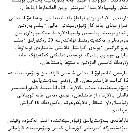
ماتەماتيكا، بيولوگيا، حيميا جانە ينفورماتيكا پاندەرى بويىنشا
ىشكى وليمپيادالارىندا ءبىرىنشى ورىن العاندارعا ارنالعان.
دارىندى تالاپكەرلەردى قولداۋ ماقساتىندا س. وتەبايەۆ اتىنداعى
اتىراۋ مۇناي جانە گاز ۋنيۆەرسيتەتى جالپى ءبىلىم بەرەتىن
پاندەر بويىنشا وبلىستىق وليمپيادالاردىڭ جەڭىمپازدارى مەن
«زەردەلى» مەكتەپتەرىنىڭ تۇلەكتەرىنە 20 رەكتورلىق ءبىلىم
بەرۋ گرانتىن ءبولدى. گرانتتار تالانتتى جاستاردى قولداۋعا،
ساپالى جوعارى بىلىمگە قولجەتىمدىلىكتى كەڭەيتۋگە جانە
ولاردىڭ كاسىبي الەۋەتىن دامىتۋعا باعىتتالعان.
سارسەن امانجولوۆ اتىنداعى شىعىس قازاقستان ۋنيۆەرسيتەتىندە
12 گرانت قاراستىرىلعان. ال رۋدنىي يندۋستريالىق
ۋنيۆەرسيتەتىندە جەتىم بالالارعا، اتا-اناسىنىڭ قامقورلىعىنسىز
قالعان بالالارعا، از قامتىلعان، تولىق ەمەس جانە كوپبالالى
وتباسىلاردان شىققان تالاپكەرلەرگە رەكتوردىڭ 10 گرانتى
بەرىلەدى.
قاراعاندى يندۋستريالىق ۋنيۆەرسيتەتىندە اقىلى نەگىزدە وقيتىن
ستۋدەنتتەرگە ءبىرىنشى كۋرستان كەيىن ۋنيۆەرسيتەت قاراجاتى