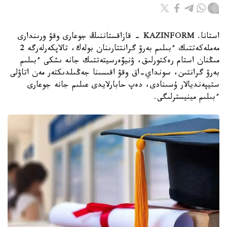
استانا. KAZINFORM - قازاقستاننىڭ جوعارى وقۋ ورىندارى
مەملەكەتتىك ءبىلىم بەرۋ گرانتتارىنان بولەك، تالاپكەرلەرگە 2
مىڭنان استام رەكتورلىق، ۋنيۆەرسيتەتتىك جانە ىشكى ءبىلىم
بەرۋ گرانتىن، سونداي-اق وقۋ اقىسىنا جەڭىلدىكتەر مەن اتاۋلى
ستيپەنديالار ۇسىنادى، دەپ حابارلايدى عىلىم جانە جوعارى
ءبىلىم مينيسترلىگى.