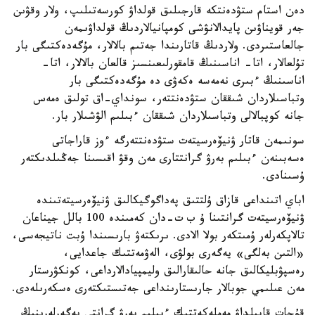
دەن استام ستۋدەنتكە قارجىلىق قولداۋ كورسەتىلىپ، ولار وقۋىن
جەر قويناۋىن پايدالانۋشى كومپانيالاردىڭ قولداۋىمەن
جالعاستىردى. ولاردىڭ قاتارىندا جەتىم بالالار، مۇگەدەكتىگى بار
تۇلعالار، اتا- اناسىنىڭ قامقورلىعىنسىز قالعان بالالار، اتا-
اناسىنىڭ ءبىرى نەمەسە ەكەۋى دە مۇگەدەكتىگى بار
وتباسىلاردان شىققان ستۋدەنتتەر، سونداي-اق تولىق ەمەس
جانە كوپبالالى وتباسىلاردان شىققان ءبىلىم الۋشىلار بار.
سونىمەن قاتار ۋنيۆەرسيتەت ستۋدەنتتەرگە ءوز قاراجاتى
ەسەبىنەن ءبىلىم بەرۋ گرانتتارى مەن وقۋ اقىسىنا جەڭىلدىكتەر
ۇسىنادى.
اباي اتىنداعى قازاق ۇلتتىق پەداگوگيكالىق ۋنيۆەرسيتەتىندە
ۋنيۆەرسيتەت گرانتىنا ۇ ب ت-دان كەمىندە 100 بالل جيناعان
تالاپكەرلەر ۇمىتكەر بولا الادى. ىرىكتەۋ بارىسىندا ۇبت ناتيجەسى،
«التىن بەلگى» يەگەرى بولۋى، الەۋمەتتىك جاعدايى،
رەسپۋبليكالىق جانە حالىقارالىق وليمپيادالارداعى، كونكۋرستار
مەن عىلىمي جوبالار جارىستارىنداعى جەتىستىكتەرى ەسكەرىلەدى.
قۇجات قابىلداۋ مەملەكەتتىك ءبىلىم بەرۋ گرانتى يەگەرلەرىنىڭ