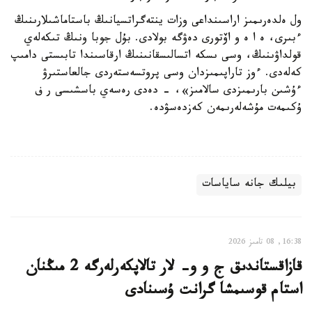
ول ەلدەرىمىز اراسىنداعى وزات ينتەگراتسيانىڭ باستاماشىلارىنىڭ
ءبىرى، ە ا ە و اۆتورى دەۋگە بولادى. بۇل جوبا ونىڭ تىكەلەي
قولداۋىنىڭ، وسى ىسكە اتسالىسقانىنىڭ ارقاسىندا تابىستى دامىپ
كەلەدى. ءوز تاراپىمىزدان وسى پروتسەستەردى جالعاستىرۋ
ءۇشىن بارىمىزدى سالامىز»، - دەدى رەسەي باسشىسى ر ف
ۇكىمەت مۇشەلەرىمەن كەزدەسۋدە.
بيلىك جانە ساياسات
16:38, 08 تامىز 2026
قازاقستاندىق ج و و- لار تالاپكەرلەرگە 2 مىڭنان
استام قوسىمشا گرانت ۇسىنادى