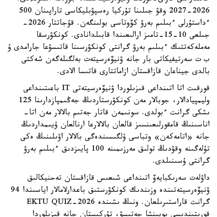
2026-2027 وقۋ جىلىنا تۇركيا رەسپۋبليكاسى تاراپىنان 500
ءداستۇرلى ءبىلىم بەرۋ كۆوتاسى بولىنگەن. قۇجاتتار 2026-
جىلعى 10-15-تامىز ارالىعىندا قابىلدانادى. كونكۋرسقا
مەملەكەتتىك ءبىلىم بەرۋ گرانتى كونكۋرسىنا قاتىسۋعا جارامدى ۇ
ب ت سەرتيفيكاتى بار جانە ۋنيۆەرسيتەت بەلگىلەگەن شەكتى
بالدى جيناعان قازاقستان ازاماتتارى قاتىسا الادى.
قورقىت اتا اتىنداعى قىزىلوردا ۋنيۆەرسيتەتى IT باعىتىنداعى
وليمپيادالار، جوبالار مەن كونكۋرستاردىڭ جەڭىمپازدارىنا 125
ىشكى گرانت ءبولدى. سونىمەن قاتار جەتىم بالالار مەن اتا-
اناسىنىڭ قامقورلىعىنسىز قالعان بالالارعا ارنالعان ۇيىمداردىڭ
جانە «اتامەكەن» وتباسى ۇلگىسىندەگى بالالار اۋىلىنىڭ ەكى
تۇلەگىنە وقۋدىڭ تولىق مەرزىمىنە 100 پايىزدىق ءبىلىم بەرۋ
گرانتى ۇسىنىلدى.
داۋلەت سەرىكبايەۆ اتىنداعى شىعىس قازاقستان تەحنيكالىق
ۋنيۆەرسيتەتىندە وزىندىك كونكۋرستىق باعدارلامالار اياسىندا 94
گرانت قاراستىرىلعان. ونىڭ ىشىندە EKTU QUIZ-2026
قورىتىندىسى بويىنشا جەتىسۋ، تۇركىستان جانە قىزىلوردا