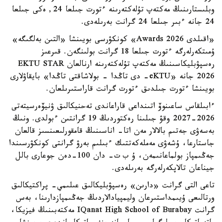
وبلىستارىنىڭ مەكتەپ تۇلەكتەرىنە ءتورت جىلعا 24, ەكى جىلعا
24 جانە ءبىر جىلعا 24 گرانت بەرىلەدى.
«اقىلدى Awards 2026» كونكۋرسى بويىنشا «التىن بەلگىگە»
ۇمىتكەرلەرگە ءتورت جىلعا 18 گرانت بولىنگەن. قىرعىز
رەسپۋبليكاسىنىڭ مەكتەپ تۇلەكتەرىنە ارنالعان EKTU STAR
2026 جانە «eKTU- دى تاڭدا - بولاشاقتى تاڭدا» بايقاۋلارى
بويىنشا ءتورت جىلدىق ءتورت گرانت قاراستىرىلعان.
ءابىلقاس ساعىنوۆ اتىنداعى قاراعاندى تەحنيكالىق ۋنيۆەرسيتەتى
2026-2027 وقۋ جىلىنا رەكتوردىڭ 19 گرانتىن ءبولدى. ونىڭ
بەسەۋى جەتىم بالالار مەن اتا- اناسىنىڭ قامقورلىعىنسىز قالعان
جاستارعا، ۇشەۋى مەملەكەتتىك ءبىلىم بەرۋ گرانتى كونكۋرسىندا
جەڭىمپاز بولماعانىمەن، ۇ ب ت- دان 100-دەن جوعارى بالل
جيناعان تالاپكەرلەرگە بەرىلەدى.
تاعى التى گرانت «دارىن» رەسپۋبليكالىق عىلىمي- پراكتيكالىق
ورتالىعى ۇيىمداستىرعان وليمپيادالاردىڭ جەڭىمپازدارىنا، بەس
گرانت IQanat High School of Burabay مەكتەبىنىڭ فيزيكا،