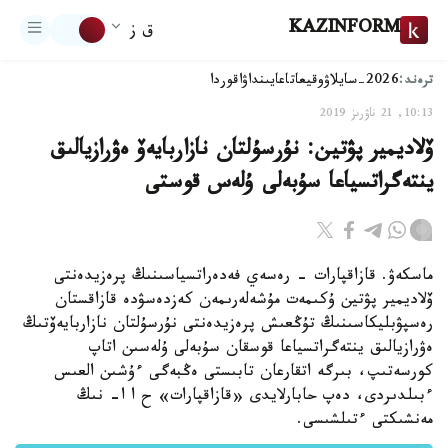
KAZINFORM
ق ز
ترەند:
2026-سايلاۋ
وقيعا
تاعايىنداۋ
اقوردا
10:13, 21 ناۋرىز 2019
ۆلاديمير پۋتين: نۇرسۇلتان نازاربايەۆ ەۋرازيالىق
ينتەگراتسياعا سۇبەلى ۇلەس قوستى
ماسكەۋ. قازاقپارات - رەسەي فەدەراتسياسىنىڭ پرەزيدەنتى
ۆلاديمير پۋتين ۇكىمەت مۇشەلەرىمەن كەزدەسۋدە قازاقستان
رەسپۋبليكاسىنىڭ تۇڭعىش پرەزيدەنتى نۇرسۇلتان نازاربايەۆتىڭ
ەۋرازيالىق ينتەگراتسياعا قوسقان سۇبەلى ۇلەسىن اتاپ
كورسەتىپ، بىرگە اتقارعان تابىستى ەڭبەگى ءۇشىن العىس
ءبىلدىردى، دەپ حابارلايدى «قازاقپارات» ح ا ا- نىڭ
مەنشىكتى ءتىلشىسى.