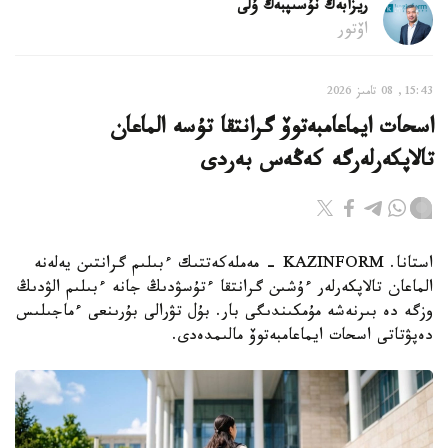
ريزابەك نۇسىپبەك ۇلى
اۆتور
15:43, 08 تامىز 2026
اسحات ايماعامبەتوۆ گرانتقا تۇسە الماعان
تالاپكەرلەرگە كەڭەس بەردى
استانا. KAZINFORM - مەملەكەتتىك ءبىلىم گرانتىن يەلەنە
الماعان تالاپكەرلەر ءۇشىن گرانتقا ءتۇسۋدىڭ جانە ءبىلىم الۋدىڭ
وزگە دە بىرنەشە مۇمكىندىگى بار. بۇل تۋرالى بۇرىنعى ءماجىلىس
دەپۋتاتى اسحات ايماعامبەتوۆ مالىمدەدى.