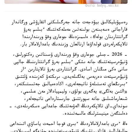
Фото: halyq-uni.kz
رەسپۋبليكالىق بيۋدجەت جانە جەرگىلىكتى اتقارۋشى ورگاندار
قاراجاتى ەسەبىنەن بولىنەتىن مەملەكەتتىك ءبىلىم بەرۋ
گرانتتارىنان بولەك، ەلىمىزدىڭ جوعارى وقۋ ورىندارىندا
تالاپكەرلەردى قولداۋعا ارنالعان وزىندىك باعدارلامالار بار.
- 2026 -جىلى جوعارى وقۋ ورىندارى ۇسىناتىن رەكتورلىق،
ۋنيۆەرسيتەتتىك جانە ىشكى ءبىلىم بەرۋ گرانتتارىنىڭ جالپى
سانى ەكى مىڭنان اسادى. گرانتتاردى بەرۋ تالاپتارىن ءار
ۋنيۆەرسيتەت دەربەس بەلگىلەيدى. ىرىكتەۋ كەزىندە ۇلتتىق
ءبىرىڭعاي تەستىلەۋ ناتيجەلەرى، اكادەميالىق جەتىستىكتەر،
«التىن بەلگى» يەگەرى بولۋى، وليمپيادالار مەن عىلىمي،
شىعارماشىلىق جانە سپورتتىق جارىستارداعى ناتيجەلەر،
سونداي-اق تالاپكەردىڭ الەۋمەتتىك جاعدايى ەسكەرىلەدى، -
دەلىنگەن مينيسترلىك مالىمەتىندە.
ەڭ ءىرى باعدارلامالاردىڭ ءبىرى قوجا احمەت ياساۋي اتىنداعى
حالىقارالىق قازاق-تۇرىك ۋنيۆەرسيتەتىندە جۇزەگە اسىرىلادى.