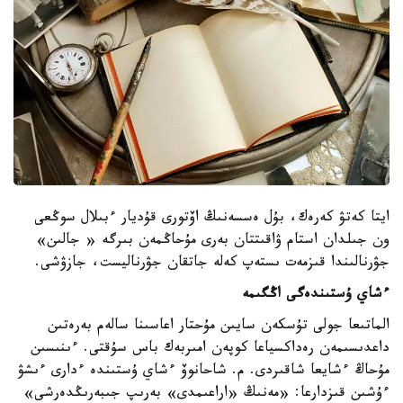
ايتا كەتۋ كەرەك، بۇل ەسسەنىڭ اۆتورى قۇديار ءبىلال سوڭعى
ون جىلدان استام ۋاقىتتان بەرى مۇحاڭمەن بىرگە « جالىن»
جۋرنالىندا قىزمەت ىستەپ كەلە جاتقان جۋرناليست، جازۋشى.
ءشاي ۇستىندەگى اڭگىمە
الماتىعا جولى تۇسكەن سايىن مۇحتار اعاسىنا سالەم بەرەتىن
داعدىسىمەن رەداكسياعا كوپەن امىربەك باس سۇقتى. ءىنىسىن
مۇحاڭ ءشايعا شاقىردى. م. شاحانوۆ ءشاي ۇستىندە ءدارى ءىشۋ
ءۇشىن قىزدارعا: «مەنىڭ «اراعىمدى» بەرىپ جىبەرىڭدەرشى»