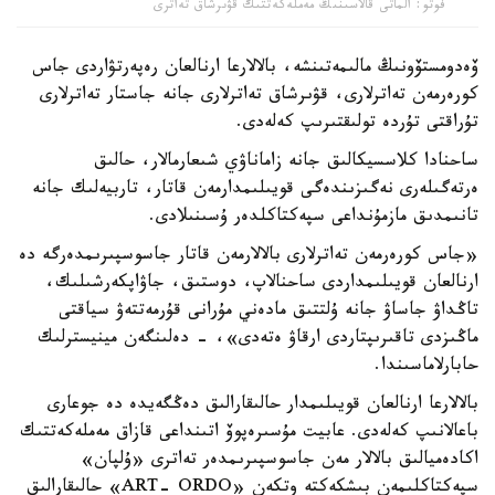
فوتو: الماتى قالاسىنىڭ مەملەكەتتىك قۋىرشاق تەاترى
ۆەدومستۆونىڭ مالىمەتىنشە، بالالارعا ارنالعان رەپەرتۋاردى جاس
كورەرمەن تەاترلارى، قۋىرشاق تەاترلارى جانە جاستار تەاترلارى
تۇراقتى تۇردە تولىقتىرىپ كەلەدى.
ساحنادا كلاسسيكالىق جانە زاماناۋي شىعارمالار، حالىق
ەرتەگىلەرى نەگىزىندەگى قويىلىمدارمەن قاتار، تاربيەلىك جانە
تانىمدىق مازمۇنداعى سپەكتاكلدەر ۇسىنىلادى.
«جاس كورەرمەن تەاترلارى بالالارمەن قاتار جاسوسپىرىمدەرگە دە
ارنالعان قويىلىمداردى ساحنالاپ، دوستىق، جاۋاپكەرشىلىك،
تاڭداۋ جاساۋ جانە ۇلتتىق مادەني مۇرانى قۇرمەتتەۋ سياقتى
ماڭىزدى تاقىرىپتاردى ارقاۋ ەتەدى»، - دەلىنگەن مينيسترلىك
حابارلاماسىندا.
بالالارعا ارنالعان قويىلىمدار حالىقارالىق دەڭگەيدە دە جوعارى
باعالانىپ كەلەدى. عابيت مۇسىرەپوۆ اتىنداعى قازاق مەملەكەتتىك
اكادەميالىق بالالار مەن جاسوسپىرىمدەر تەاترى «ۇلپان»
سپەكتاكلىمەن بىشكەكتە وتكەن «ART- ORDO» حالىقارالىق