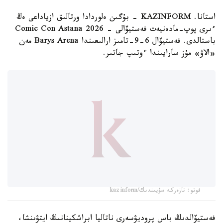
استانا. KAZINFORM - بۇگىن ەلوردادا ورتالىق ازياداعى ەڭ
ءىرى پوپ-مادەنيەت فەستيۆالى - Comic Con Astana 2026
باستالدى. فەستيۆال 6-9-تامىز ارالىعىندا Barys Arena مەن
«الاۋ» مۇز سارايىندا ءوتىپ جاتىر.
فوتو: نازەركە سۇيىندىك/kazinform