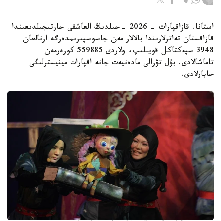
استانا. قازاقپارات - 2026 -جىلدىڭ العاشقى جارتىجىلدىعىندا
قازاقستان تەاترلارىندا بالالار مەن جاسوسپىرىمدەرگە ارنالعان
3948 سپەكتاكل قويىلىپ، ولاردى 559885 كورەرمەن
تاماشالادى. بۇل تۋرالى مادەنيەت جانە اقپارات مينيسترلىگى
حابارلادى.