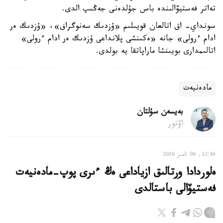
تەاتر فەستيۆالىندە باس جۇلدەنى جەڭىپ الدى.
سونداي- اق اتالعان قويىلىم «ۇزدىك سەنوگراف»، «ۇزدىك ەر
ادام ءرولى» جانە «ەكىنشى پلانداعى ۇزدىك ەر ادام ءرولى»
اتالىمدارى بويىنشا ماراپاتقا يە بولدى.
مادەنيەت
بەيسەن سۇلتان
اۆتور
12:56, 06 تامىز 2026
ەلوردادا ورتالىق ازياداعى ەڭ ءىرى پوپ-مادەنيەت
فەستيۆالى باستالدى