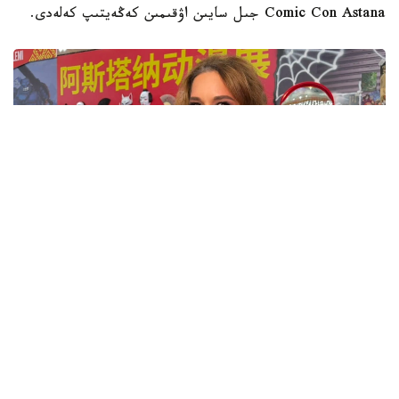
فەستيۆالدىڭ باس پروديۋسەرى ناتاليا ابراشكينانىڭ ايتۋىنشا،
Comic Con Astana جىل سايىن اۋقىمىن كەڭەيتىپ كەلەدى.
فوتو: نازەركە سۇيىندىك/kazinform
- جىل سايىن سەرىكتەستەرىمىزدىڭ دە، كەلۋشىلەرىمىزدىڭ دە
سانى ارتىپ كەلەدى. فەستيۆال وتەتىن الاڭدار دا كوبەيدى.