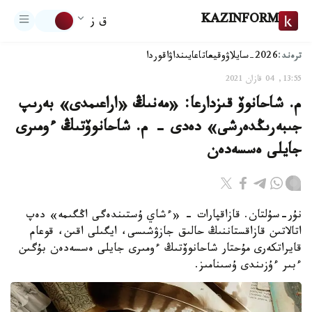
KAZINFORM
ق ز
ترەند:
2026-سايلاۋ
وقيعا
تاعايىنداۋ
اقوردا
13:55, 04 قازان 2021
م. شاحانوۆ قىزدارعا: «مەنىڭ «اراعىمدى» بەرىپ
جىبەرىڭدەرشى» دەدى - م. شاحانوۆتىڭ ءومىرى
جايلى ەسسەدەن
نۇر-سۇلتان. قازاقپارات - «ءشاي ۇستىندەگى اڭگىمە» دەپ
اتالاتىن قازاقستاننىڭ حالىق جازۋشىسى، ايگىلى اقىن، قوعام
قايراتكەرى مۇحتار شاحانوۆتىڭ ءومىرى جايلى ەسسەدەن بۇگىن
ءبىر ءۇزىندى ۇسىنامىز.