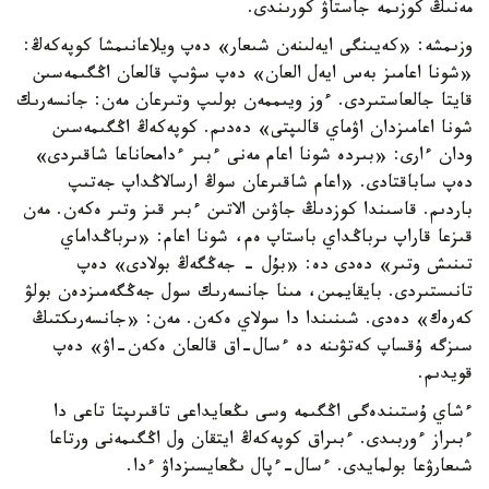
مەنىڭ كوزىمە جاستاۋ كورىندى.
وزىمشە: «كەيىنگى ايەلىنەن شىعار» دەپ ويلاعانىمشا كوپەكەڭ:
«شونا اعامىز بەس ايەل العان» دەپ سۋىپ قالعان اڭگىمەسىن
قايتا جالعاستىردى. ءوز ويىممەن بولىپ وتىرعان مەن: جانسەرىك
شونا اعامىزدان اۋماي قالىپتى» دەدىم. كوپەكەڭ اڭگىمەسىن
ودان ءارى: «بىردە شونا اعام مەنى ءبىر ءدامحاناعا شاقىردى»
دەپ ساباقتادى. «اعام شاقىرعان سوڭ ارسالاڭداپ جەتىپ
باردىم. قاسىندا كوزدىڭ جاۋىن الاتىن ءبىر قىز وتىر ەكەن. مەن
قىزعا قاراپ ىرباڭداي باستاپ ەم، شونا اعام: «ىرباڭداماي
تىنىش وتىر» دەدى دە: «بۇل - جەڭگەڭ بولادى» دەپ
تانىستىردى. بايقايمىن، مىنا جانسەرىك سول جەڭگەمىزدەن بولۋ
كەرەك» دەدى. شىنىندا دا سولاي ەكەن. مەن: «جانسەرىكتىڭ
سىزگە ۇقساپ كەتۋىنە دە ءسال-اق قالعان ەكەن-اۋ» دەپ
قويدىم.
ءشاي ۇستىندەگى اڭگىمە وسى ىڭعايداعى تاقىرىپتا تاعى دا
ءبىراز ءوربىدى. ءبىراق كوپەكەڭ ايتقان ول اڭگىمەنى ورتاعا
شىعارۋعا بولمايدى. ءسال-ءپال ىڭعايسىزداۋ ءدا.