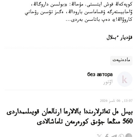
كوپەكەڭ قوش ايتىستى. مۇحاڭ: «بولسىن داروگاڭ،
ۆاحابيستەرگە ۇقساماسىن باروداڭ، ەگىز تۋسىن رۋحاني
كاروۆاڭ!» دەپ باتاسىن بەردى...
قۇديار ءبىلال
مادەنيەت
без автора
اۆتور
13:07, 06 تامىز 2026
بيىل ەل تەاترلارىندا بالالارعا ارنالعان قويىلىمداردى
560 مىڭعا جۋىق كورەرمەن تاماشالادى