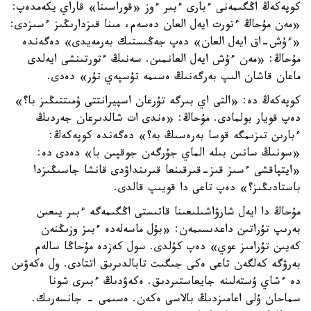
كوپەكەڭ اڭگىمەنى ءبارى ءبىر ءوز «قوراسىنا» قاراي يكەمدەپ:
«مەن مۇحاڭ ءتورت ايەل العان دەسەم، مىنا قىزدارىڭىز ءسىزدى:
«ءۇش-اق ايەل العان» دەپ جەڭىستىك بەرمەيدى» دەگەندە
مۇحاڭ: «مەن ءۇش ايەل العانمىن. سەنىڭ ءتورتىنشى ايەلدى
ماعان قاشان الىپ بەرگەنىڭ ەسىمە تۇسپەي تۇر» دەدى.
كوپەكەڭ دە: «التى اي بىرگە تۇرعان اسپيرانتتى ۇمىتتىڭىز با؟»
دەپ قويار بولمادى. مۇحاڭ: «ەندى ات شالدىرعان جەردىڭ
ءبارىن تىزىمگە قوسا بەرەسىڭ بە؟» دەگەندە كوپەكەڭ:
«سونىڭ سانىن بىلە الماي جۇرگەن جوقپىن با» دەدى دە:
«ايتپاقشى ءسىز قىز-قىرقىنعا قىرىنداۋدى قانشا جاسىڭىزدا
باستادىڭىز؟» دەپ تاعى دا قويىپ قالدى.
مۇحاڭ دا ايەل شارۋاشىلىعىنا قاتىستى اڭگىمەگە ءبىر يىعىن
بەرىپ تۇراتىن داعدىسىمەن: «بۇل ماسەلەدە ءبىز وزىڭنەن
كەيىن تۇرامىز عوي» دەپ كۇلدى. سول كەزدە مۇحاڭا سالەم
بەرۋگە كەلگەن تاعى ەكى جىگىت تابالدىرىق اتتادى. ول ەكەۋىن
دە ءشاي ۇستەلىنە جايعاستىردىق. ەكەۋدىڭ ءبىرى شونا
سماحان ۇلى اعامىزدىڭ بالاسى ەكەن. ەسىمى - جانسەرىك.