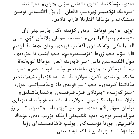
دەدى. مۇحاڭنىڭ ءدارى ىشەتىن سۋىن «اراق» دەيتىنىنە
ءبىزدىڭ قۇلاعىمىز ۇيرەنىپ قالعان. ال بۇل اڭگىمەنى توسىن
ەستىگەندەر مۇحاڭا اڭتارىلا قاراپ قالادى.
ءوزى: «ءبىر قوناقتا: «مەن كۇنىنە ەكى جارىم ليتر اراق
ىشپەسەم وتىرا المايمىن» دەسەم، سوعان يلانعان ءۇي يەسى
الدىما ەكى بوتەلكە اراق اكەلىپ قويدى. وعان «مەنىڭ اراعىم
قارا سۋ» دەپ زورعا ءتۇسىندىردىم» دەپ ايتىپ تا جۇرەدى.
سول اڭگىمەسىن تاعى ءبىر قاپەرىنە العان مۇحاڭا كوپەكەڭ:
«مىنا قوجالار دا «اراق ىشەتىندەر جانە ىشپەيتىندەر» دەپ
ەكىگە بولىنەدى ەكەن. سولاردىڭ ىشىندە قۇديار ىشپەيتىندەر
ساناتىنا كىرەدى» دەپ ءبىر قويدى دا: «جاسىراتىنى جوق،
ءسىز كەزىندە ءبىرتالاي قىز-قىرقىنمەن «شىعارماشىلىق»
بايلانىستا بولدىڭىز عوي. سولاردىڭ ىشىندە قوجانىڭ قىزدارى
بولعان جوق پا؟» دەدى. سوسىن ءوزى ىلە: «ءبىراق ءسىز رۋ
سۇرامايسىز عوي» دەپ اڭگىمەنى ازىلگە بۇرىپ ەدى، مۇحاڭ
تاقىرىپتى جورتا تۇسىنبەگەن بولىپ قاشانعىسىنداي رۋعا
بولىنۋشىلىك زاردابىن تىلگە تيەك ەتتى.