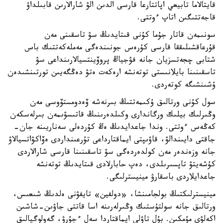
قايتالاما تابيعي اپاتتارعا قارسى الدىن الۋ شارالارىن قابىلداۋ
قاجەتتىگىن اتاپ ءوتتى.
سونىمەن قاتار جۇما كۇنى قىتايدىڭ سۋ تاسقىنى مەن
قۇرعاقشىلىققا قارسى كۇرەس جونىندەگى مەملەكەتتىك باس
شتابى چجەتسزيان جانە فۋجياڭ پروۆينتسيالارىنداعى سۋ
تاسقىنىنا بايلانىستى توتەنشە ارەكەت ەتۋ دەڭگەيىن تورتىنشىدەن
ۇشىنشىگە كوتەردى.
سول كۇنى ورتالىق ۇكىمەتتىڭ بىرنەشە ۆەدومستۆوسى مەن
وڭىرلىك بيلىك ورگاندارى وكىلدەرىنىڭ قاتىسۋىمەن بىرلەسكەن
كەڭەس ءوتتى. وندا جاعدايدىڭ ەڭ كۇردەلى سەناريىنە جان-
جاقتى دايىندالۋ، قاۋىپتى ايماقتارداعى تۇرعىنداردى ەۆاكۋاتسيالاۋ
جانە وزەندەر مەن كولدەردەگى سۋ تاسقىنىنا قارسى شارالاردى
كۇشەيتۋ تاپسىرىلدى، دەپ حابارلادى قىتايدىڭ توتەنشە
جاعدايلاردى باسقارۋ مينيسترلىگى.
مينيسترلىكتىڭ بولجامىنشا، «دولفين» تايفۋنى ەلدىڭ شىعىس،
ورتالىق جانە سولتۇستىك وڭىرلەرىنە اسا قاتتى جاۋىن-شاشىن
اكەلۋى مۇمكىن. بۇل تاۋلى ايماقتاردا سەل ءجۇرۋ، گەولوگيالىق