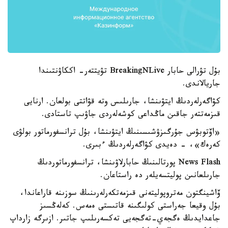
بۇل تۋرالى حابار BreakingNLive تۋيتتەر- اككاۋنتىندا
جاريالاندى.
كۋاگەرلەردىڭ ايتۋىنشا، جارىلىس وتە قۋاتتى بولعان. ارنايى
قىزمەتتەر جاقىن ماڭداعى كوشەلەردى جاۋىپ تاستادى.
«اۆتوبۋس جۇرگىزۋشىسىنىڭ ايتۋىنشا، بۇل ترانسفورماتور بولۋى
كەرەك»، - دەيدى كۋاگەرلەردىڭ ءبىرى.
News Flash پورتالىنىڭ حابارلاۋىنشا، ترانسفورماتوردىڭ
جارىلعانىن پوليتسەيلەر دە راستاعان.
ۆاشينگتون مەتروپوليتەنى قىزمەتكەرلەرىنىڭ سوزىنە قاراعاندا،
بۇل وقيعا جەراستى كولىگىنە قاتىستى ەمەس. كەلەڭسىز
جاعدايدىڭ ەگجەي-تەگجەيى تەكسەرىلىپ جاتىر. ازىرگە زارداپ