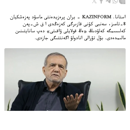
استانا. KAZINFORM - يران پرەزيدەنتى ماسۋد پەزەشكيان
8-تامىز، سەنبى كۇنى قازىرگى كەزەڭدى ا ق ش-پەن
كەلىسىمگە كەلۋدىڭ «ەڭ قولايلى ۋاقىتى» دەپ سانايتىنىن
مالىمدەدى. بۇل تۋرالى انادولۋ اگەنتتىگى جازدى.
Фото: Анадолу