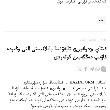
شەككەندەر تۋرالى اقپارات جوق.
الەم
16:08, 09 تامىز 2026
قىتاي «دولفين» تايفۋنىنا بايلانىستى التى وڭىردە
قاۋىپ دەڭگەيىن كوتەردى
استانا. KAZINFORM - قىتايدىڭ سۋ رەسۋرستارى
مينيسترلىگى بيىلعى 13- «دولفين» تايفۋنىنىڭ جاقىنداۋىنا
بايلانىستى پروۆينتسيالىق دەڭگەيدەگى التى اكىمشىلىك اۋماقتا
سۋ تاسقىنىنا قارسى ءۇشىنشى دەڭگەيلى توتەنشە ارەكەت ەتۋ
رەجيمىن ىسكە قوستى، دەپ حابارلايدى شينحۋا.