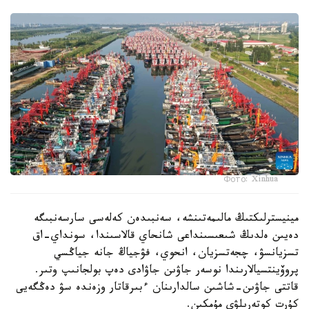
Фото: Xinhua
مينيسترلىكتىڭ مالىمەتىنشە، سەنبىدەن كەلەسى سارسەنبىگە
دەيىن ەلدىڭ شىعىسىنداعى شانحاي قالاسىندا، سونداي-اق
تسزيانسۋ، چجەتسزيان، انحوي، فۋجياڭ جانە جياڭسي
پروۆينتسيالارىندا نوسەر جاۋىن جاۋادى دەپ بولجانىپ وتىر.
قاتتى جاۋىن-شاشىن سالدارىنان ءبىرقاتار وزەندە سۋ دەڭگەيى
كۇرت كوتەرىلۋى مۇمكىن.