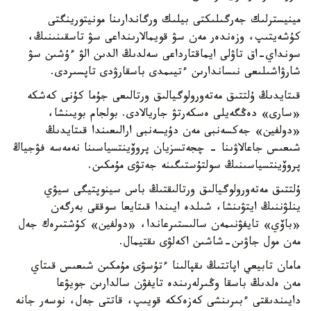
مينيسترلىك جەرگىلىكتى بيلىك ورگاندارىنا مونيتورينگتى
كۇشەيتىپ، وزەندەر مەن سۋ قويمالارىنداعى سۋ تاسقىنىنىڭ،
سونداي-اق تاۋلى ايماقتارداعى سەلدىڭ الدىن الۋ ءۇشىن سۋ
شارۋاشىلىعى نىساندارىن ءتيىمدى باسقارۋدى تاپسىردى.
قىتايدىڭ ۇلتتىق مەتەورولوگيالىق ورتالىعى جۇما كۇنى كەشكە
«سارى» دەڭگەيلى ەسكەرتۋ جاريالادى. بولجام بويىنشا،
«دولفين» جەكسەنبى مەن دۇيسەنبى ارالىعىندا قىتايدىڭ
شىعىس جاعالاۋىنا - چجەتسزيان پروۆينتسياسىنا نەمەسە فۋجياڭ
پروۆينتسياسىنىڭ سولتۇستىگىنە جەتۋى مۇمكىن.
ۇلتتىق مەتەورولوگيالىق ورتالىقتىڭ باس سينوپتيگى سيۋي
ينلۋننىڭ ايتۋىنشا، شىلدە ايىندا قىتايعا سوققى بەرگەن
«باۆي» تايفۋنىمەن سالىستىرعاندا، «دولفين» كۇشتىرەك جەل
مەن مول جاۋىن-شاشىن اكەلۋى ىقتيمال.
مامان تابيعي اپاتتىڭ ىقپالىنا ءتۇسۋى مۇمكىن شىعىس قىتاي
مەن ەلدىڭ باسقا وڭىرلەرىندە تايفۋن سالدارىن جويۋعا
دايىندىقتى ءبىرىنشى كەزەككە قويىپ، قاتتى جەل، نوسەر جانە