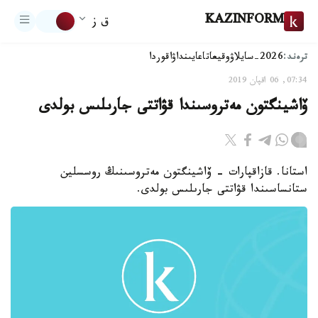
KAZINFORM
ق ز
ترەند:
2026-سايلاۋ
وقيعا
تاعايىنداۋ
اقوردا
07:34, 06 اقپان 2019
ۆاشينگتون مەتروسىندا قۋاتتى جارىلىس بولدى
استانا. قازاقپارات - ۆاشينگتون مەتروسىنىڭ روسسلين
ستانساسىندا قۋاتتى جارىلىس بولدى.