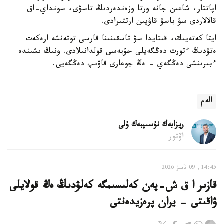
اپاتتار، شاعىن جانە ورتا وزەندەردىڭ تاسۋى، سونداي-اق
قالالاردى سۋ باسۋ قاۋپىن ارتتىرادى.
ايتا كەتەيىك، قىتايدا سۋ تاسقىنىنا قارسى توتەنشە ارەكەت
ەتۋدىڭ ءتورت دەڭگەيلى جۇيەسى قولدانىلادى. ونىڭ ىشىندە
ءبىرىنشى دەڭگەي - ەڭ جوعارى قاۋىپ دەڭگەيى.
الەم
ريزابەك نۇسىپبەك ۇلى
اۆتور
14:45, 09 تامىز 2026
قازىر ا ق ش-پەن كەلىسىمگە كەلۋدىڭ ەڭ قولايلى
ۋاقىتى - يران پرەزيدەنتى