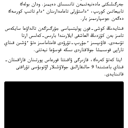
جەرگىلىكتى مادەنيەتىمەن تانىسساق دەيمىز. ودان بولەك
تابيعاتىن كورىپ، ءداستۇرلى تاعامدارىنان ءدام تاتىپ كورسەك
دەگەن جوسپارىمىز بار.
قىتايدىڭ كوشى-قون پوليتسياسى جۇرگىزگەن تالداۋعا سايكەس
تامىز بەن كۇزدىڭ العاشقى ايلارىندا بارىس-كەلىس ارتا
تۇسەدى. قاۋىپسىز ءجۇرىپ-تۇرۋدى قامتاماسىز ەتۋ ءۇشىن قىتاي
تاراپى قوسىمشا جولاقتاردى ىسكە قوسۋعا نيەتتى.
ايتا كەتۋ كەرەك، قازىرگى ۋاقىتتا قورعاس پورتىنان قازاقستان-
قىتاي باعىتىندا 9 حالىقارالىق جولاۋشىلار اۆتوبۋسى تۇراقتى
قاتىنايدى.