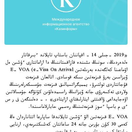
«2019 -جىلى 14 - اقپاننان باستاپ تايلاند ءبىرقاتار
ەلدەردىڭ، سونىڭ ىشىندە قازاقستاننىڭ دا ازاماتتارى ءۇشىن ەل
اۋماعىنا كەلگەندە بەرىلەتىن E- VOA (e-Visa On Arrival
ۆيزاسىن بەرۋ قىزمەتىن ىسكە قوسادى. اتالعان قىزمەت
قۇجاتتاردى تولتىرۋ، يمميگراتسيالىق قىزمەت جۇمىسكەرلەرىنىڭ
ولاردى تەكسەرۋى جانە ۆيزانىڭ راسىمدەلۋىن كۇتۋگە جۇمسالاتىن
اۋەجايداعى ۋاقىتتى ايتارلىقتاي ازايتادى» ، - دەلىنگەن ق ر س
ءى م باسپا ءسوز قىزمەتىنىڭ رەسمي حابارلاماسىندا.
E- VOA قىزمەتىن الۋ ءۇشىن تايلاندقا ساپارعا اتتاناردان ەڭ
كەمى 30 كۇن بۇرىن جانە 24 ساعاتتان كەشىكتىرمەي، ارنايى