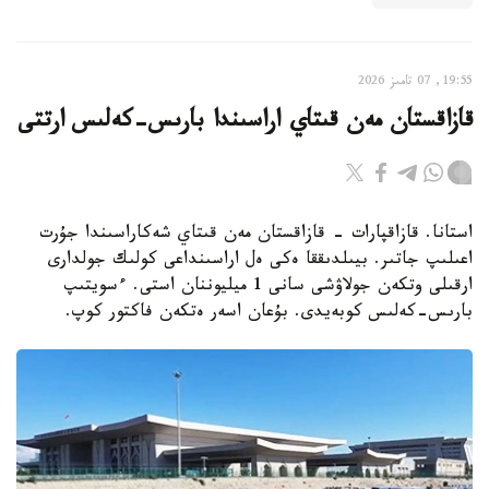
19:55, 07 تامىز 2026
قازاقستان مەن قىتاي اراسىندا بارىس-كەلىس ارتتى
استانا. قازاقپارات - قازاقستان مەن قىتاي شەكاراسىندا جۇرت
اعىلىپ جاتىر. بيىلدىققا ەكى ەل اراسىنداعى كولىك جولدارى
ارقىلى وتكەن جولاۋشى سانى 1 ميليوننان استى. ءسويتىپ
بارىس-كەلىس كوبەيدى. بۇعان اسەر ەتكەن فاكتور كوپ.