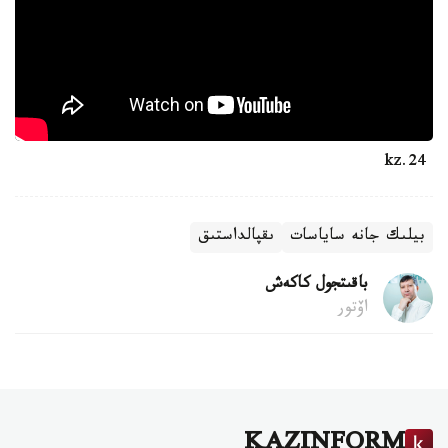
24.kz
بيلىك جانە ساياسات
ىقپالداستىق
باقىتجول كاكەش
اۆتور
KAZINFORM