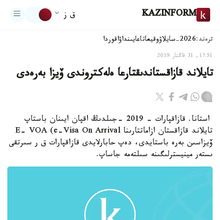
KAZINFORM
ق ز
ترەند:
2026-سايلاۋ
وقيعا
تاعايىنداۋ
اقوردا
17:51, 31 قاڭتار 2019
تايلاند قازاقستاندىقتارعا ەلەكتروندى ۆيزا بەرەدى
استانا. قازاقپارات - 2019 -جىلدىڭ اقپان ايىنان باستاپ
تايلاند قازاقستان ازاماتتارىنا E- VOA (e-Visa On Arrival
ۆيزاسىن بەرە باستايدى، دەپ حابارلايدى قازاقپارات ق ر سىرتقى
ىستەر مينيسترلىگىنە سىلتەمە جاساپ.