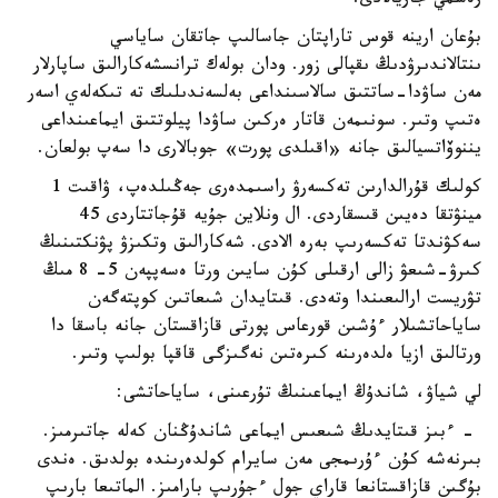
رەسمي جاريالادى.
بۇعان ارينە قوس تاراپتان جاسالىپ جاتقان ساياسي
ىنتالاندىرۋدىڭ ىقپالى زور. ودان بولەك ترانسشەكارالىق ساپارلار
مەن ساۋدا-ساتتىق سالاسىنداعى بەلسەندىلىك تە تىكەلەي اسەر
ەتىپ وتىر. سونىمەن قاتار ەركىن ساۋدا پيلوتتىق ايماعىنداعى
يننوۆاتسيالىق جانە «اقىلدى پورت» جوبالارى دا سەپ بولعان.
كولىك قۇرالدارىن تەكسەرۋ راسىمدەرى جەڭىلدەپ، ۋاقىت 1
مينۋتقا دەيىن قىسقاردى. ال ونلاين جۇيە قۇجاتتاردى 45
سەكۋندتا تەكسەرىپ بەرە الادى. شەكارالىق وتكىزۋ پۋنكتىنىڭ
كىرۋ-شىعۋ زالى ارقىلى كۇن سايىن ورتا ەسەپپەن 5- 8 مىڭ
تۋريست ارالىعىندا وتەدى. قىتايدان شىعاتىن كوپتەگەن
ساياحاتشىلار ءۇشىن قورعاس پورتى قازاقستان جانە باسقا دا
ورتالىق ازيا ەلدەرىنە كىرەتىن نەگىزگى قاقپا بولىپ وتىر.
لي شياۋ، شاندۇڭ ايماعىنىڭ تۇرعىنى، ساياحاتشى:
- ءبىز قىتايدىڭ شىعىس ايماعى شاندۇڭنان كەلە جاتىرمىز.
بىرنەشە كۇن ءۇرىمجى مەن سايرام كولدەرىندە بولدىق. ەندى
بۇگىن قازاقستانعا قاراي جول ءجۇرىپ بارامىز. الماتىعا بارىپ