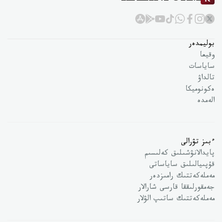
بوليمدەر
وقيعا
ساياسات
تالداۋ
ەكونوميكا
الەمدە
ءبىز تۋرالى
پايدالانۋشىلىق كەلىسىم
قۇپىيالىلىق ساياساتى
مەملەكەتتىك رامىزدەر
جەمقورلىققا قارسى شارالار
مەملەكەتتىك ساتىپ الۋلار