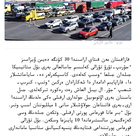
فوتو: حالىق گازەتى
قازاقستان مەن قىتاي اراسىندا 30 كۇنگە دەيىن ۆيزاسىز
ءجۇرىپ-تۇرۋ تۋرالى كەلىسىم جاسالعالى بەرى بۇل ستاتيسيكا
جىلدان جىلعا ءوسىپ كەلەدى. كاسىپكەرلەر دە، ساياحاتشىلار
دا، قاراپايىم ادامدار دا شەكارادان ەركىن ءوتىپ، كىرىپ-
شىعىپ ءجۇر. ال بيىل العاش رەت رەكورد تىركەلدى. جىل
باسىنان بەرى اۆتوموبيل جولدارى ارقىلى ەكى ەلدىڭ اراسىندا
ارى-بەرى قاتىناعان جولاۋشىلار سانى 1 ميلليوننان اسىپ وتىر.
بۇل ءبىر عانا قورعاس پورتى ارقىلى. وتكەن جىلدىڭ وسى
كەزەڭىمەن سالىستىرعاندا 10 پايىزعا وسكەن. بۇل تۋرالى
قورعاس پورتىنداعى قىتايدىڭ ينسپەكسيالىق ستانسيا ماماندارى