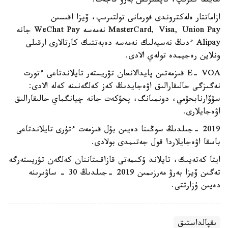
سايتقا كىرىپ، تاپسىرىس بەرۋ قاجەت.
ازاماتتار ەلەكتروندى فورمانى تولتىرىپ، ۆيزا اقىسىن
MasterCard, Visa, Union Pay نەمەسە WeChat Pay جانە
Alipay ءدىڭ نەسيەلىك نەمەسە دەبەتتىك كارتالارى ارقىلى
ونلاين رەجيمدە تولەي الادى.
E- VOA قىزمەتىن پايدالانعان تۋريستەر تايلاندتاعى ءتورت
نەگىزگى حالىقارالىق اۋەجايدىڭ كەز كەلگەنىنە كەلە الادى:
سۋۆارنابحۋمي، دونمىانگ، پحۋكەت جانە چيانگماي حالىقارالىق
اۋەجايلارى.
2019 -جىلدىڭ سوڭىنا دەيىن بۇل قىزمەت ءتۇرى تايلاندتاعى
باسقا اۋەجايلاردا قول جەتىمدى بولادى.
ايتا كەتەيىك، تايلاند ۇكىمەتى قازاقستاننان كەلگەن تۋريستەرگە
تەگىن ۆيزا بەرۋ مەرزىمىن 2019 -جىلدىڭ 30 - ساۋىرىنە
دەيىن ۇزارتتى.
ىقپالداستىق