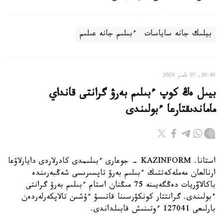
بيلىك جانە ساياسات
ءبىلىم جانە عىلىم
20:45, 07 تامىز 2026
بيىل ەڭ كوپ ءبىلىم بەرۋ گرانتى قانداي
ماماندىقتارعا ءبولىندى
استانا. KAZINFORM - جوعارى ءبىلىمدى كادرلاردى دايارلاۋعا
ارنالعان مەملەكەتتىك ءبىلىم بەرۋ تاپسىرىسى شەڭبەرىندە
باكالاۆريات دەڭگەيىنە 75 مىڭنان استام ءبىلىم بەرۋ گرانتى
ءبولىندى. گرانتتار كونكۋرسىنا قاتىسۋ ءۇشىن تالاپكەرلەردەن
بارلىعى 127041 ءوتىنىش قابىلداندى.