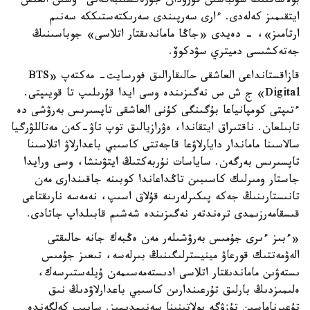
بولاشاقتىڭ سۇلباسىن قۇرۋدان جۇرەكسىنبەگەنى ءۇشىن العىس
ايتقىمىز كەلەدى. ءارى سەرپىندى سەرىكتەستىككە سەنىم
ارتامىز»، - دەيدى «جاڭا ماماندىقتار اتلاسى» جوباسىنىڭ
جەتەكشىسى دميتري سۋدكوۆ.
قازاقستانداعى العاشقى حالىقارالىق فورسايت- مەكتەپ «BTS
Digital» ج ش س نەگىزىندە وسى ايدا قۇرىلىپ تا قويىپتى.
ءتىپتى كومپانياعا بۇگىنگى كۇنى العاشقى تاپسىرىس بەرۋشى دە
تابىلعان. ناقتىراق ايتقاندا، ەۋرازيالىق توپ تاۋ-كەن مەتاللۋرگيا
سالاسىنا ماماندار دايارلاۋعا قاجەتتى كاسىبي باعدارلاۋ اتلاسىنا
تاپسىرىس بەرگەن. ساياسات نۇربەكتىڭ ايتۋىنشا، وسى ورايدا
جاستار ومىرلىك كاسىبىن تاڭداعاندا كوبىنە جاقىندارى مەن
تانىستارىنىڭ جەكە پىكىرلەرىنە قۇلاق اسىپ، نەمەسە نارىقتاعى
قىسقامەرزىمدى ترەندتەر نەگىزىندە شەشىم قابىلداپ جاتادى.
«ءبىز ءىرى جۇمىس بەرۋشىلەر مەن ەڭبەك جانە حالىقتى
الەۋمەتتىك قورعاۋ مينيسترلىگىنىڭ بىرلەسە، تىعىز جۇمىس
ىستەۋىن ماماندىقتار اتلاسى ادىستەمەسىمەن ۇيلەستىرسەك،
ەلىمىزدىڭ بارلىق تۇرعىندارىن كاسىبي باعدارلاۋدىڭ نىق
تۇعىرناماسىن تۇزۋگە بولاتىنىنا سەنىمدىمىز. سايىپ كەلگەندە