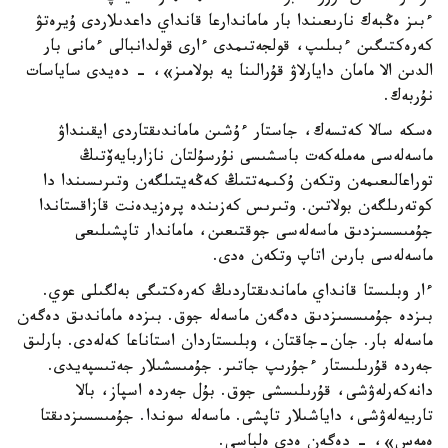
ءبىز ەڭبەك نارىعىندا بار ماماندارعا قانداي داعدىلاردى ۇيرەتۋ
كەرەكتىگىن ءبىلىپ، قولجەتىمدى ءارى قولدانبالى ءمانى بار
الدىن الا مامان دايارلاۋ قۇرالىنا يە بولامىز»، - دەيدى ساياسات
نۇربەك.
ەسكە سالا كەتسەك، جاستار ءۇشىن ماماندىقتاردى ايقىنداۋ
ماسەلەسى مەملەكەت باسشىسى نۇرسۇلتان نازاربايەۆتىڭ
توراعالىعىمەن وتكەن ۇكىمەتتىڭ كەڭەيتىلگەن وتىرىسىندا دا
كوتەرىلگەن بولاتىن. وتىرىس كەزىندە پرەزيدەنت قازاقستاندا
جۇمىسسىزدىق ماسەلەسى جوقتىعىن، ماماندار تاپشىلىعى
ماسەلەسى بارىن اتاپ وتكەن ەدى.
ءار وبلىستا قانداي ماماندىقتاردىڭ كەرەكتىگى بەلگىلى عوي.
بىزدە جۇمىسسىزدىق دەگەن ماسەلە جوق. بىزدە ماماندىق دەگەن
ماسەلە بار. جان-جاقتان، وبلىستاردان استاناعا كەلەدى. بارلىق
جەردە قۇرىلىستار ءجۇرىپ جاتىر. جۇمىسشىلار جەتىسپەيدى.
دانەكەرلەۋشى، قۇرىلىسشى جوق. بۇل جەردە اسپاز، بالا
تاربيەلەۋشى، داياشىلار تاپشى. ماسەلە سوندا. جۇمىسسىزدىقتا
ەمەس»، - دەگەن ەدى ەلباسى.