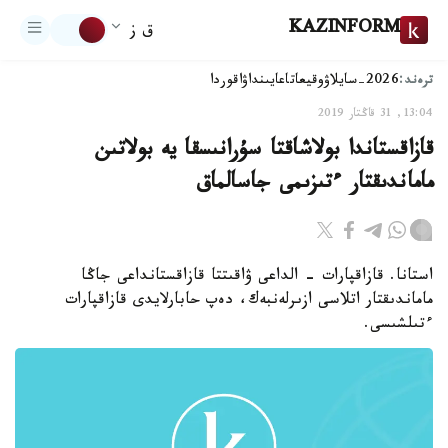
KAZINFORM
ق ز
ترەند:
2026-سايلاۋ
وقيعا
تاعايىنداۋ
اقوردا
13:04, 31 قاڭتار 2019
قازاقستاندا بولاشاقتا سۇرانىسقا يە بولاتىن
ماماندىقتار ءتىزىمى جاسالماق
استانا. قازاقپارات - الداعى ۋاقىتتا قازاقستانداعى جاڭا
ماماندىقتار اتلاسى ازىرلەنبەك، دەپ حابارلايدى قازاقپارات
ءتىلشىسى.