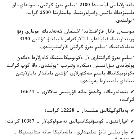
باعدارلاماسى اياسىندا 2180 ءبىلىم بەرۋ گرانتى، سونداي-اق
ەلىمىزدىڭ باتىس وڭىرلەرىنىڭ جاستارىنا 2500 گرانت
ءبولىندى.
سونىمەن قاتار قازاقستاندا اشىلعان شەتەلدىك جوعارى وقۋ
ورىندارىنىڭ فيليالدارىنا تالاپكەرلەر قابىلداۋ ءۇشىن 3190
مەملەكەتتىك ءبىلىم بەرۋ گرانتى قاراستىرىلدى.
ءبىلىم بەرۋ گرانتتارى ەل ەكونوميكاسىنىڭ كادرلارعا دەگەن
بولجامدى سۇرانىسىن ەسكەرە وتىرىپ ءبولىندى. ەڭ كوپ گرانت
ەكونوميكانىڭ باسىم سەكتورلارى ءۇشىن ماماندار دايارلايتىن
مىناداي باعىتتارعا بەرىلدى:
✔ ينجەنەرلىك، وڭدەۋ جانە قۇرىلىس سالالارى - 16674
گرانت؛
✔ پەداگوگيكالىق عىلىمدار - 12228 گرانت؛
✔ اقپاراتتىق- كوممۋنيكاتسيالىق تەحنولوگيالار - 10387 گرانت؛
✔ جاراتىلىس تانۋ عىلىمدارى، ماتەماتيكا جانە ستاتيستيكا -