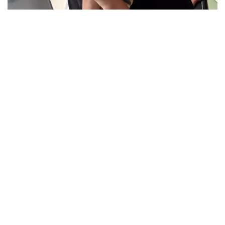
Кадр из видео
بۇگىن، 7-تامىز كۇنى عىلىم جانە جوعارى ءبىلىم مينيسترلىگى
2026-2027 وقۋ جىلىنا ارنالعان مەملەكەتتىك ءبىلىم بەرۋ
گرانتتارىنىڭ يەگەرلەرى ءتىزىمىن جاريالادى. بيىل 75 مىڭنان
استام تالاپكەر ەلىمىزدىڭ جوعارى وقۋ ورىندارىندا تەگىن ءبىلىم
الۋ مۇمكىندىگىنە يە بولدى.
بۇل كۇن كونكۋرس ناتيجەلەرىن تاعاتسىزدانا كۇتكەن مىڭداعان
قازاقستاندىق تۇلەك ءۇشىن ەڭ ماڭىزدى ءارى ۋايىمعا تولى
ساتتەردىڭ بىرىنە اينالدى.