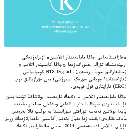
«قازاقستانداعى جاڭا ماماندىقتار اتلاسىن» ازىرلەۋدەگى
ارىپتەستىك تۋرالى مەموراندۋمعا «جاڭا كاسىپتەر اتلاسى»
(حالىقارالىق جوبا، رەسەي)، BTS Digital كومپانياسى
(قازاقستاندا جوبانى جۇزەگە اسىرۋشى) مەن ەۋرازيالىق توپ
(ERG) تاراپتارى قول قويدى.
جاڭا ماماندىقتار اتلاسى - ەڭبەك نارىعىندا بولاشاقتا تۋىندايتىن
قۇبىلىستاردى تەرەڭ تالداپ، الداعى ونداعان جىلدار ىشىندە
پايدا بولاتىن نەمەسە تۇراقتى سۇرانىسقا يە بولىپ قالا بەرەتىن
ماماندىقتاردى ايقىنداۋعا ىقپال ەتەتىن كاسىبي باعدارلاۋدىڭ وزىق
قۇرالى. اتلاس ادىستەمەسى 2014-جىلى حالىقارالىق ەڭبەك