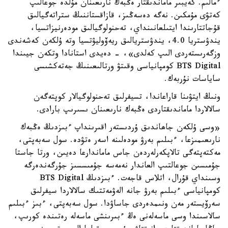
ءمالىم. كەيبىر ماماندىقتار ەڭبەك نارىعىنان مۇلدە جوعالىپ
كەتۋى مۇمكىن. نەگە دەسەڭىز، قازاقستاننىڭ ستراتەگيالىق
قۇجاتتارىندا ايتىلعانىنداي، تەحنولوگيالىق مودەرنيزاتسيا،
يندۋستريا 4.0، يندۋستريالىق ريەۆوليۋتسيا وتە ۇلكەن كەشەندى
وزگەرىستەردى الىپ كەلدى»، - دەيدى استانادا وتكەن جيىندا
BTS Digital كومپانياسى وقىتۋ ورتالىعىنىڭ جەتەكشىسى
ساياسات نۇربەك.
ونىڭ ايتۋىنا قاراعاندا، تسيفرلىق تەحنولوگيالار كوپتەگەن
سالالاردا ماماندىقتاردى ەڭبەك نارىعىنان ىسىرىپ بارادى.
«وسى ۇلكەن جاھاندىق ۇردىستەر اقىرىنداپ ءبىزدىڭ ەڭبەك
نارىعىمىزعا، ءبىلىم بەرۋ مودەلىنە اسەر ەتۋدە. سول سەبەپتى،
مەكتەپتەگى تالاپكەرلەردەن جاس ماماندارعا دەيىن، ورتا جاستا
جۇمىسىن جوعالتىپ العاندار نەمەسە جۇمىسسىز جۇرگەندەرگە
وسىنداي قۇرال، اتلاس قاجەت. ءبىزدىڭ BTS Digital
كومپانياسى ءبىلىم بەرۋ جانە الەۋمەتتىك سالالاردا سيفرلىق
سەرۆيستەر مەن ونىمدەردى جاساۋدا. سول سەبەپتى، ءبىز ءبىلىم
سالاسىندا وسى ماسەلەنى ەڭ ءبىرىنشى ماسەلە رەتىندە كورىپ،