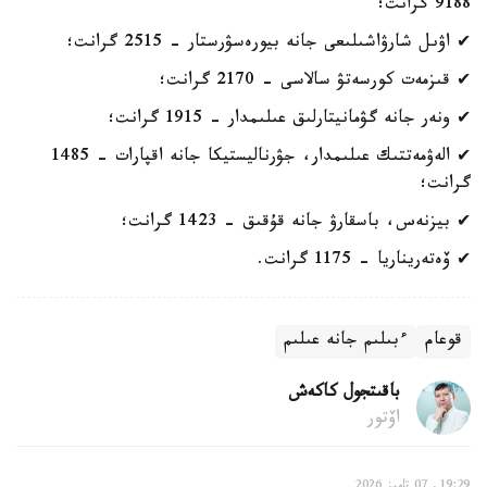
9188 گرانت؛
✔ اۋىل شارۋاشىلىعى جانە بيورەسۋرستار - 2515 گرانت؛
✔ قىزمەت كورسەتۋ سالاسى - 2170 گرانت؛
✔ ونەر جانە گۋمانيتارلىق عىلىمدار - 1915 گرانت؛
✔ الەۋمەتتىك عىلىمدار، جۋرناليستيكا جانە اقپارات - 1485
گرانت؛
✔ بيزنەس، باسقارۋ جانە قۇقىق - 1423 گرانت؛
✔ ۆەتەريناريا - 1175 گرانت.
قوعام
ءبىلىم جانە عىلىم
باقىتجول كاكەش
اۆتور