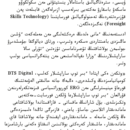
ۇيىمى، سترەتاگيالىق باستامالار ينستيتۋتى مەن سكولكوۆو
ماسكەۋ باسقارۋ مەكتەبى بىرلەسىپ ازىرلەگەن قابىلەت پەن
قۇزىرەتتەردىڭ تەحنولوگيالىق فورسايتىنا (Skills Technology
Foresight) نەگىزدەلگەن.
ادىستەمەنىڭ ءمانى ەلدىڭ ەرەكشەلىگى مەن مەملەكەت ءۇشىن
ماڭىزدى باعىتتاردى ەسكەرە وتىرىپ، ورتاق ديالوگقا جۇمىلدىرۋ
جولىمەن بولاشاقتىڭ تۇعىرناماسىن تۇزەتىن ءتۇرلى سالا
ساراپشىلارىنىڭ ءوزارا ىقپالداستىعى مەن ينتەگراتسياسى بولىپ
وتىر.
«وتكەن ەكى اپتادا ءبىر توپ ساراپشىلار كەلىپ، BTS Digital
كومپانيامىزدىڭ وكىلدەرى، ەڭبەك جانە حالىقتى الەۋمەتتىك
قورعاۋ مينيسترلىگى مەن ERG كورپوراتسياسى قىزمەتكەرلەرىنەن
قۇرالعان ءبىر توپ ساراپشىلارعا ۇلكەن فورسايت-مەكتەبى
وتكىزىلدى. بۇل شارانىڭ ماقساتى - قازاقستاندا بولاشاقتاعى
ماماندىقتار اتلاسىن جاساۋ. ياعني، قازىرگى تاڭدا ەلىمىزدەگى
ەڭ ۇلكەن ماسەلە - ماماندىقتاردى ايقىنداۋ جانە بولاشاقتا قاي
ماماندىقتار، ماشىقتار كەرەكتى بولاتىنىن انىقتاۋ ەكەنى بارشامىزعا