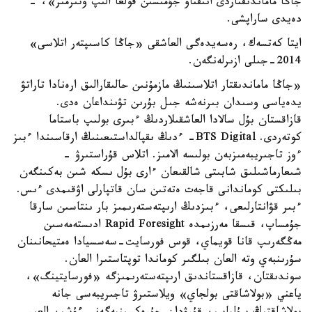
جاڭا ماماندىقتاردى انىقتاۋ جۇمىسىن قولعا الىپ وتىرمىز»، -
دەيدى ساراپشى.
ايتا كەتسەك، رەسەيدەگى العاشقى «جاڭا كاسىپتەر اتلاسى»
2014-جىلى ازىرلەنگەن.
«جاڭا ماماندىقتار اتلاسىنىڭ مازمۇنىن حالىقارالىق ارەنادا تاراتۋ
يدەياسى وسىدان بىرنەشە جىل بۇرىن تۋىنداعان ەدى.
قازاقستان بۇل سالادا العاشقىلاردىڭ ءبىرى بولىپ باستاما
كوتەردى. BTS Digital- ءدىڭ ىقپالداستىعىنىڭ ارقاسىندا ءبىز
ءوز تاجىريبەمىزبەن بولىسە الامىز. اتلاس قۇراستىرۋ -
شىعارماشىلىق شابىتى شالقىعان ءارى بۇل ىسكە شىن بەكىنگەن
بىلىكتى كوماندانى قاجەت ەتەتىن سان قاتپارلى اۋقىمدى ءىس.
ءبىر قۋانتارلىعى، ءبىزدىڭ ارىپتەستەرىمىز بار ىنتاسىن سارقا
جۇمساپ، قىسقا مەرزىمدە Rapid Foresight ادىستەمەسىن
مەڭگەرىپ قانا قويماي، قوس فورسايت-سەسسيادا ەمتيحانىنان
سۇرىنبەي وتە العان بىلگىر كوماندا توپتاستىرا العان.
سوندىقتان، قازاقستاندىق ارىپتەستەرىمىزگە «فورسايتينگ»،
ياعني «بولاشاقتى بولجاي» ويلاستىرۋ تاجىريبەسى جانە