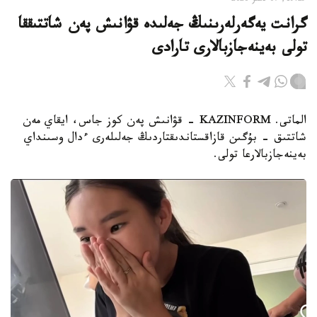
19:29, 07 تامىز 2026
گرانت يەگەرلەرىنىڭ جەلىدە قۋانىش پەن شاتتىققا
تولى بەينەجازبالارى تارادى
الماتى. KAZINFORM - قۋانىش پەن كوز جاس، ايقاي مەن
شاتتىق - بۇگىن قازاقستاندىقتاردىڭ جەلىلەرى ءدال وسىنداي
بەينەجازبالارعا تولى.