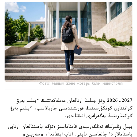
Фото: Ғылым және жоғары білім министрлігі
2026-2027 وقۋ جىلىنا ارنالعان مەملەكەتتىك ءبىلىم بەرۋ
گرانتتارى كونكۋرسىنىڭ قورىتىندىسى جاريالانىپ، ءبىلىم بەرۋ
گرانتتارىنىڭ يەگەرلەرى انىقتالدى.
بيىل وڭىرلىك تەڭگەرىمدى قامتاماسىز ەتۋگە باعىتتالعان ارنايى
باستامالار دا جالعاسىن تاپتى. اتاپ ايتقاندا، «سەرپىن»