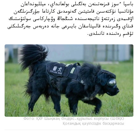
باسپا ءسوز قىزمەتىنەن بەلگىلى بولعانداي، ميلليونداعان
مۋتاتسيا نۇكتەسىن قامتيتىن گەنومدىق كارتاعا جۇرگىزىلگەن
اۋقىمدى زەرتتەۋ ناتيجەسىندە شىڭجاڭ وۆچاركاسى سولتۇستىك
قىتاي وڭىرىندە قالىپتاسقان بايىرعى جانە دەربەس جەرگىلىكتى
تۇقىم رەتىندە تانىلدى.
Фото: ҚХР Шыңжаң Өндіріс-құрылыс корпусы (ШӨҚК)
Қоғамдық қауіпсіздік басқармасы