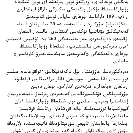
بەلگىلى بولعانداي، زەرتتەۋ توبى بىرنەشە اي بويى شىڭجاڭ
وۆچاركاسىنىڭ بۇكىل ولكەدەگى نەگىزگى تارالۋ ايماقتارىن
ارالاپ، 109 داراباسقا جوعارى ساپالى تولىق گەنومدىق
سەكۆەنيرلەۋ جۇرگىزدى. ناتيجەسىندە 25 ميلليوننان استام
گەنەتيكالىق مۋتاتسيا نۇكتەسى انىقتالدى. عالىمدار الىنعان
اۋقىمدى دەرەكتەردى جەر بەتىندەگى 260 يت تۇقىمىن قامتيتىن
ءىرى دەرەكقورمەن سالىستىرىپ، شىڭجاڭ وۆچاركاسىنىڭ
جوعارى دالدىكتەگى «گەنومدىق سايكەستەندىرۋ كارتاسىن»
جاسادى.
دەرەككوزدىڭ جازۋىنشا، بۇل «گەنەتيكالىق ءتولقۇجات» عىلىمي
قورىتىندى عانا ەمەس، سونىمەن قاتار پراكتيكالىق قولدانۋعا
ارنالعان «باعدار» قىزمەتىن اتقارادى. بۇعان دەيىن
جۇرگىزىلگەن فۋنكتسيونالدىق گەندەردى زەرتتەۋ ناتيجەلەرىمەن
ۇشتاستىرا وتىرىپ، عىلىمي توپ شىڭجاڭ وۆچاركاسىنا ءتان
گيپوكسياعا توزىمدىلىك جانە قورشاعان ورتانىڭ قولايسىز
جاعدايلارىنا بەيىمدەلۋ گەندەرىن انىقتادى. وسىلايشا مىڭداعان
جىلدارعا جالعاسقان تابيعي سۇرىپتالۋدىڭ ناتيجەسىندە ولاردىڭ
سۋىق ءارى بيىك تاۋلى وڭىرلەرگە، سونداي-اق گوبي ءشولى