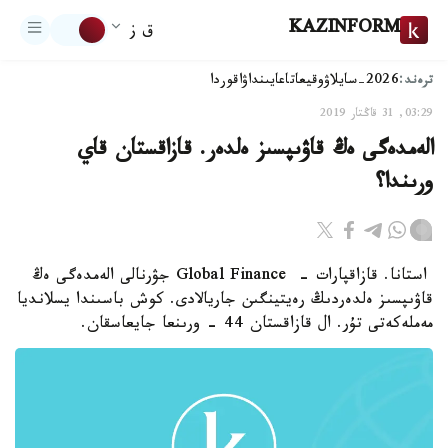
KAZINFORM
ق ز
ترەند:
2026-سايلاۋ
وقيعا
تاعايىنداۋ
اقوردا
03:29, 31 قاڭتار 2019
الەمدەگى ەڭ قاۋىپسىز ەلدەر. قازاقستان قاي
ورىندا؟
استانا. قازاقپارات - Global Finance جۋرنالى الەمدەگى ەڭ
قاۋىپسىز ەلدەردىڭ رەيتينگىن جاريالادى. كوش باسىندا يسلانديا
مەملەكەتى تۇر. ال قازاقستان 44 - ورىنعا جايعاسقان.