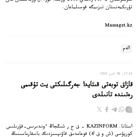
قىرعىزستان - 89, رەسەي 108- ورىندا تۇر. ال وزبەكستان مەن
تۇرىكمەنستان تىزىمگە قوسىلماعان.
Massaget.kz
الەم
17:24, 08 تامىز 2026
قازاق توبەتى قىتايدا جەرگىلىكتى يت تۇقىمى
رەتىندە تانىلدى
استانا. KAZINFORM – ق ح ر شىڭجاڭ ءوندىرىس-قۇرىلىس
كورپۋسى (ش و ق ك) قوعامدىق قاۋىپسىزدىك باسقارماسىنىڭ