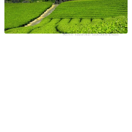
Фото: tawatchai prakobkit/Alamy
اسىرەسە جازعى اپتاپ، جىلى تۇندەر جانە كوكتەمدەگى اۋا
رايىنىڭ قۇبىلمالىلىعى شاي بۇتالارىنا قوسىمشا سالماق ءتۇسىرىپ
وتىر. عالىمدار ماسەلەنى شەشۋ ءۇشىن ىستىققا ءتوزىمدى
سۇرىپتاردى گەنومدىق ادىستەرمەن ىرىكتەۋگە كىرىسكەن، دەپ
حابارلايدى turkystan.kz newscientist.com-عا سىلتەمە
جاساپ.
الايدا الەۋمەتتىك جەلىلەردە تاراعان «تەمپەراتۋرا تاعى 1°C- قا
كوتەرىلسە، ماتچا مۇلدە جوعالادى» دەگەن مالىمدەمەنى عىلىمي
تۇرعىدان دالەلدەنگەن بولجام دەۋگە بولمايدى. قازىرگى
زەرتتەۋلەر كليماتتىڭ جىلىنۋى ءونىم كولەمىن ازايتىپ، جوعارى
ساپالى ماتچانىڭ ءدامىن وزگەرتۋى مۇمكىن ەكەنىن كورسەتەدى.