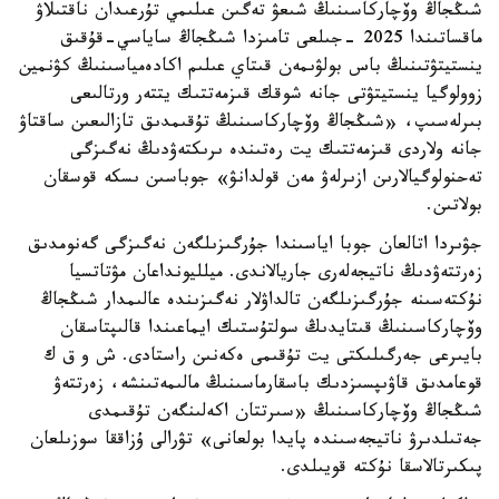
شىڭجاڭ وۆچاركاسىنىڭ شىعۋ تەگىن عىلىمي تۇرعىدان ناقتىلاۋ
ماقساتىندا 2025 -جىلعى تامىزدا شىڭجاڭ ساياسي-قۇقىق
ينستيتۋتىنىڭ باس بولۋىمەن قىتاي عىلىم اكادەمياسىنىڭ كۋنمين
زوولوگيا ينستيتۋتى جانە شوقك قىزمەتتىك يتتەر ورتالىعى
بىرلەسىپ، «شىڭجاڭ وۆچاركاسىنىڭ تۇقىمدىق تازالىعىن ساقتاۋ
جانە ولاردى قىزمەتتىك يت رەتىندە ىرىكتەۋدىڭ نەگىزگى
تەحنولوگيالارىن ازىرلەۋ مەن قولدانۋ» جوباسىن ىسكە قوسقان
بولاتىن.
جۋىردا اتالعان جوبا اياسىندا جۇرگىزىلگەن نەگىزگى گەنومدىق
زەرتتەۋدىڭ ناتيجەلەرى جاريالاندى. ميلليونداعان مۋتاتسيا
نۇكتەسىنە جۇرگىزىلگەن تالداۋلار نەگىزىندە عالىمدار شىڭجاڭ
وۆچاركاسىنىڭ قىتايدىڭ سولتۇستىك ايماعىندا قالىپتاسقان
بايىرعى جەرگىلىكتى يت تۇقىمى ەكەنىن راستادى. ش و ق ك
قوعامدىق قاۋىپسىزدىك باسقارماسىنىڭ مالىمەتىنشە، زەرتتەۋ
شىڭجاڭ وۆچاركاسىنىڭ «سىرتتان اكەلىنگەن تۇقىمدى
جەتىلدىرۋ ناتيجەسىندە پايدا بولعانى» تۋرالى ۇزاققا سوزىلعان
پىكىرتالاسقا نۇكتە قويىلدى.