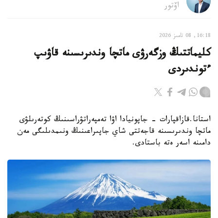
اۆتور
16:18, 08 تامىز 2026
كليماتتىڭ وزگەرۋى ماتچا وندىرىسىنە قاۋىپ
ءتوندىردى
استانا.قازاقپارات - جاپونيادا اۋا تەمپەراتۋراسىنىڭ كوتەرىلۋى
ماتچا وندىرىسىنە قاجەتتى شاي جاپىراعىنىڭ ونىمدىلىگى مەن
دامىنە اسەر ەتە باستادى.