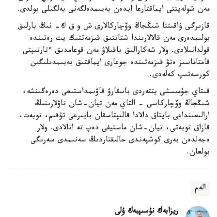
مەن شولەيتتى ايماقتارعا ابدەن بەيىمدەلگەنى بەلگىلى بولدى.
قازىرگى ۋاقىتتا شىڭجاڭ وۆچاركالارى ش و ق ك- نىڭ بارلىق
بولىمدەرى مەن قالالارىندا شتاتتىق قىزمەتتىك يت رەتىندە
قولدانىلادى. ولار شەكارالىق باقىلاۋ مەن قوعامدىق ءتارتىپتى
قامتاماسىز ەتۋ قىزمەتىندە جوعارى ايماقتىق بەيىمدىلىگىن
كورسەتىپ كەلەدى.
قىتاي جۇمىسشى يتتەردى باسقارۋ قاۋىمداستىعى دەرەگىنشە،
شىڭجاڭ وۆچاركاسى - التاي مەن تيان-شان تاۋلارىنىڭ
ارالىعىنداعى بايتاق دالادا قالىپتاسقان بايىرعى تۇقىم، توبەت،
قازاق توبەتى، تيان-شان ماستيفى دەپ تە اتالادى. ولار
ەجەلدەن بەرى كوشپەندى حالىقتاردىڭ سەنىمدى سەرىگى
بولعان.
الەم
ريزابەك نۇسىپبەك ۇلى