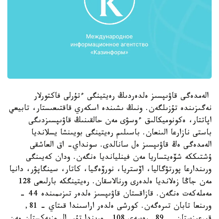
الەمدەگى قاۋىپسىز ەلدەردىڭ رەيتينگى ءتۇرلى فاكتورلار
نەگىزىندە تۇزىلگەن. ونىڭ ىشىندە اسكەري قاقتىعىستار، تابيعي
اپاتتار، ەكونوميكالىق ءوسۋى مەن حالقىنىڭ قاۋىپسىزدىگى
باستى نازارعا الىنعان. باسىلىم رەيتينگى بويىنشا يسلانديا
الەمدەگى ەڭ قاۋىپسىز ەل سانالدى. سونداي- اق العاشقى
ۇشتىككە شۆەيتساريا مەن فينليانديا ەنگەن. ودان كەيىنگى
ورىندارعا پورتۋگاليا، اۆستريا، نورۆەگيا، كاتار، سينگاپۋر، دانيا
مەن جاڭا زەلانديا ەلدەرى ورنالاسقان. رەيتينگكە بارلىعى 128
مەملەكەت ەنگەن. قازاقستان قاۋىپسىز ەلدەر تىزىمىندە 44 -
ورىنعا تابان تىرەگەن. كورشى ەلدەر اراسىندا قىتاي - 81,