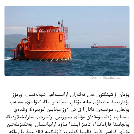
Фото: Kazinform
بۇعان ۆاشينگتون مەن تەگەران اراسىنداعى شيەلەنىس، ورمۋز
بۇعازىنىڭ جابىلۋى جانە مۇناي نىساندارىنىڭ ءبۇلىنۋى سەبەپ
بولعان. سونىمەن قاتار ا ق ش ءوز مۇنايىن كوبىرەك وڭدەي
باستاپ، ۆەنەسۋەلادان مۇناي يمپورتىن ارتتىردى. ساراپشىلاردىڭ
بولجامىنا قاراعاندا، تامىز ايىندا ساۋد ارابياسىنان جەتكىزىلەتىن
مۇناي كولەمى قايتا قالپىنا كەلىپ، تاۋلىگىنە 300 مىڭ باررەلگە