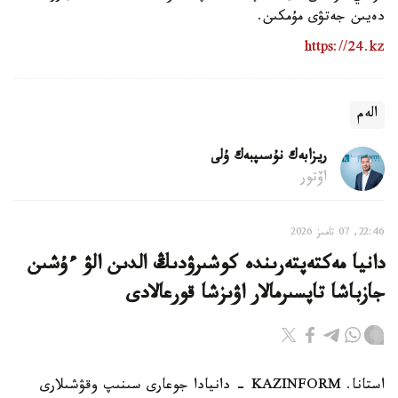
دەيىن جەتۋى مۇمكىن.
https://24.kz
الەم
ريزابەك نۇسىپبەك ۇلى
اۆتور
22:46, 07 تامىز 2026
دانيا مەكتەپتەرىندە كوشىرۋدىڭ الدىن الۋ ءۇشىن
جازباشا تاپسىرمالار اۋىزشا قورعالادى
استانا. KAZINFORM - دانيادا جوعارى سىنىپ وقۋشىلارى