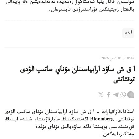
سونىمەن قاتار يليا شەستاكوۆ رەسەيدە مەكەندەيتىن ەڭ پايدالى
بالىقتار رەيتينگىن قۇراستىرۋدى تاپسىرعان.
الەم
10:42, 08 تامىز 2026
ا ق ش ساۋد ارابياسىنان مۇناي ساتىپ الۋدى
توقتاتتى
استانا.قازاقپارات - ا ق ش ساۋد ارابياسىنان مۇناي ساتىپ الۋدى
توقتاتتى. Bloomberg اگەنتتىگىنىڭ حابارلاۋىنشا، شىلدە ايىنىڭ
قورىتىندىسى بويىنشا ەلگە ساۋديالىق مۇناي مۇلدە
جەتكىزىلمەگەن.