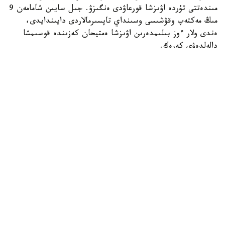
مىندەتتى تۇردە اۋىزشا قورعاۋدى ەنگىزۋ. جىل سايىن شامامەن 9
مىڭ مەكتەپ وقۋشىسى وسىنداي تاپسىرمالاردى دايىندايدى،
ەندى ولار ءوز بىلىمدەرىن اۋىزشا ەمتيحان كەزىندە قوسىمشا
دالەلدەۋى كەرەك.
بۇل شارالار 16 جاستان اسقان ورتا مەكتەپ وقۋشىلارىنا قاتىستى
بولادى.
بۇدان باسقا، مەكتەپتەر وقۋشىلاردى جازباشا تاپسىرمالاردى ۇيدە
ەمەس، سىنىپتا مۇعالىمنىڭ باقىلاۋىمەن تىكەلەي ورىنداۋعا
شاقىرادى.
ج ي- ءدى پايدالانۋ ۇلتتىق ستراتەگيانىڭ بولىگى رەتىندە
مەكتەپتەر جازباشا ەمتيحاندار كەزىندە وقۋشىلاردىڭ كومپيۋتەر
پايدالانۋىن قاداعالايتىن قۇرالدار ەنگىزۋى كەرەك. مەكتەپتەر
ەمتيحاندار مەن ساباقتار كەزىندە مەكتەپ جەلىسىندەگى بەلگىلى
ءبىر رەسۋرستارعا قول جەتكىزۋدى شەكتەۋ ءۇشىن سۇزگىلەۋ
جۇيەلەرىن ورناتۋى ءتيىس.
وسىعان دەيىن QyzPU ستۋدەنتتەرى پەداگوگتەرگە ارنالعان