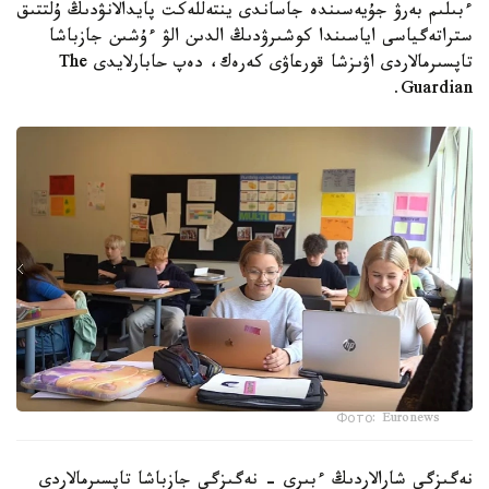
ءبىلىم بەرۋ جۇيەسىندە جاساندى ينتەللەكت پايدالانۋدىڭ ۇلتتىق
ستراتەگياسى اياسىندا كوشىرۋدىڭ الدىن الۋ ءۇشىن جازباشا
تاپسىرمالاردى اۋىزشا قورعاۋى كەرەك، دەپ حابارلايدى The
Guardian.
Фото: Euronews
نەگىزگى شارالاردىڭ ءبىرى - نەگىزگى جازباشا تاپسىرمالاردى