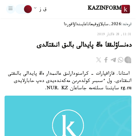
KAZINFORM
ق ز
ترەند:
2026-سايلاۋ
وقيعا
تاعايىنداۋ
اقوردا
11:31, 28 قاڭتار 2019
دەنساۋلىققا ەڭ پايدالى بالىق انىقتالدى
استانا. قازاقپارات - كراسنودارلىق عالىمدار ەڭ پايدالى بالىقتى
انىقتادى. ول ءسىبىر كولدەرىن مەكەندەيدى دەپ حابارلايدى
rg.ru سايتىنا سىلتەمە جاساعان NUR. KZ.