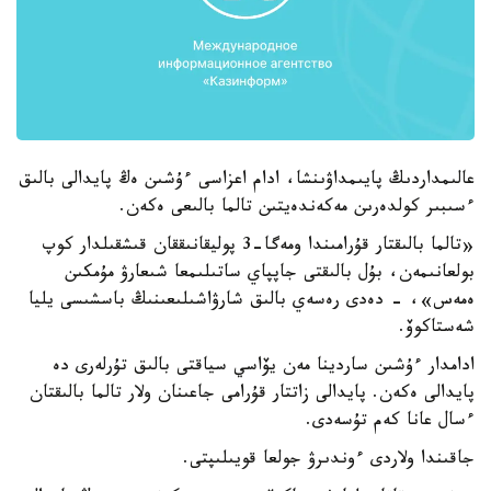
عالىمداردىڭ پايىمداۋىنشا، ادام اعزاسى ءۇشىن ەڭ پايدالى بالىق
ءسىبىر كولدەرىن مەكەندەيتىن تالما بالىعى ەكەن.
«تالما بالىقتار قۇرامىندا ومەگا-3 پوليقانىققان قىشقىلدار كوپ
بولعانىمەن، بۇل بالىقتى جاپپاي ساتىلىمعا شىعارۋ مۇمكىن
ەمەس»، - دەدى رەسەي بالىق شارۋاشىلىعىنىڭ باسشىسى يليا
شەستاكوۆ.
ادامدار ءۇشىن ساردينا مەن يۆاسي سياقتى بالىق تۇرلەرى دە
پايدالى ەكەن. پايدالى زاتتار قۇرامى جاعىنان ولار تالما بالىقتان
ءسال عانا كەم تۇسەدى.
جاقىندا ولاردى ءوندىرۋ جولعا قويىلىپتى.