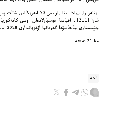
گريففون - فرانسيادان شىققان اڭشى يت. ايتا كەتەيىك، كورمە وسىمەن 143
شارا 11-12- اقپانعا جوسپارلانعان. وسى كاتەگو
جۇمىستارى جالعاسۋدا گەرمانيا اۆتوباندارى 2020 -جىلى اقىلى بولماق »
www.24.kz
الەم