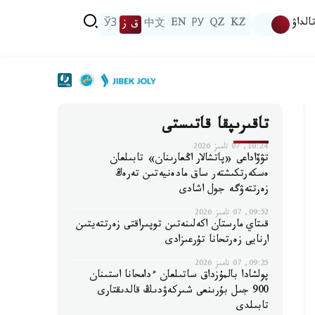
الداۋ
KZ
QZ
РУ
EN
中文
ق ز
ЎЗ
تاقىرىپقا قاتىستى
10:24, 07 تامىز 2026
تۋۆاداعى «پاتشالار اڭعارىنان» تابىلعان
ەسكەرتكىشتەر ساق مادەنيەتىن تەرەڭ
زەرتتەۋگە جول اشادى
09:52, 07 تامىز 2026
قىتاي مارستان اكەلىنەتىن توپىراقتى زەرتتەيتىن
ارنايى زەرتحانا تۇرعىزادى
09:25, 07 تامىز 2026
پولشادا بالمۇزداق ساتىلعان ءدامحانا استىنان
900 جىل بۇرىنعى شىركەۋدىڭ قالدىقتارى
تابىلدى