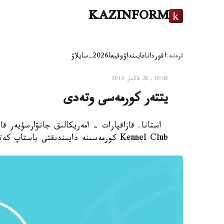
KAZINFORM
ترەند:
اقوردا
تاعايىنداۋ
وقيعا
2026-سايلاۋ
10:08, 28 قاڭتار 2019
يتتەر كورمەسى وتەدى
Kennel Club كورمەسىنە دايىندىقتى باستاپ كەتتى.