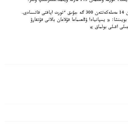
 مارتە ۇيىمداستىرىلىپ وتىر.
يتتەر وليمپياداسىنا بارلىعى 50 امەريكالىق شتات پەن 14 مەملەكەتتەن 300 گە جۋىق ءتورت اياقتى قاتىسادى.
ريا بويىنشا: « يسپانيادا ۇڭعىماعا قۇلاعان بالانى قۇتقارۋ