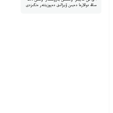
ا ق ش كەيبىر ءوتىنىش بەرۋشىلەر ءۇشىن 250
مىڭ دوللارعا دەيىن ۆيزالىق دەپوزيتتەر ەنگىزدى