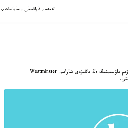
الەمدە
قازاقستان
ساياسات
ت
استانا. قازاقپارات - امەريكالىق جانۋارسۇيەر قاۋىم ماۋسىمنىڭ ەڭ ماڭىزدى شاراسى Westminster