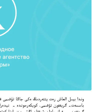
وندا بيىل العاش رەت يتتەردىڭ ەكى جاڭا تۇقىمى قا