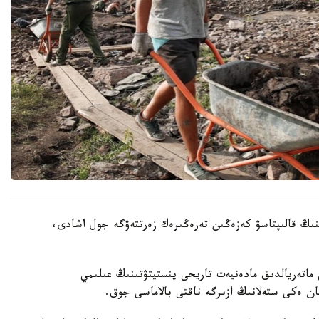
ىنىڭ قالىپتاسۋ كەزەڭىن تەرەڭىرەك زەرتتەۋگە جول اشادى،
اتەريالدىق مادەنيەت تاريحى ينستيتۋتىنىڭ عىلىمي
ان ەكى ستەلانىڭ ازىرگە ناقتى بالاماسى جوق.