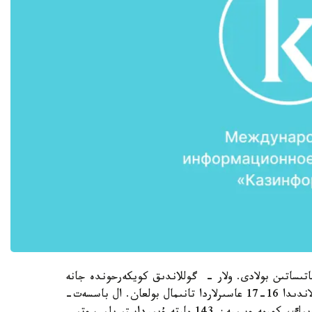
تىساتىن بولادى. ولار - گوللاندىق كويكەرحوندە جانە
باسسەت- گريففون تۇقىمى. كويكەرحوندە - نيدەرلاندىدا 16-17 عاسىرلاردا تانىمال بولعان. ال باسسەت-