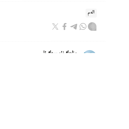
الەم
ريزابەك نۇسىپبەك ۇلى
اۆتور
09:52, 07 تامىز 2026
قىتاي مارستان اكەلىنەتىن توپىراقتى 
استانا. KAZINFORM - قىتاي مار
پلانەتالىق قورعانىس زەرتحاناسىن سالۋدى جوسپارلاپ 