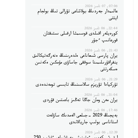
07:06, 07 تامىز 2026
عالىمدار جەردىڭ بولاشاعى تۋرالى تىڭ بولجام
ايتتى
22:44, 06 تامىز 2026
كورەيلەر اقىلدى قوسىمشا ارقىلى ىستىقتان
قورعانىپ ءجۇر
21:43, 06 تامىز 2026
يران پارسى شىعاناعى ەلدەرىنىڭ ەنەرگەتيكالىق
ينفراقۇرىلىمىنا سوققى جاساۋى مۇمكىن ەكەنىن
ەسكەرتتى
21:29, 06 تامىز 2026
تۇركيادا تۋريزم سالاسىنىڭ تابىسى تومەندەدى
21:04, 06 تامىز 2026
يران مەن ومان جاڭا تەڭىز باعىتىن قۇردى
17:46, 06 تامىز 2026
بەيجىڭ 2029 -جىلعى الەمدىك ساۋلەت
استاناسى بولىپ جاريالاندى
12:39, 06 تامىز 2026