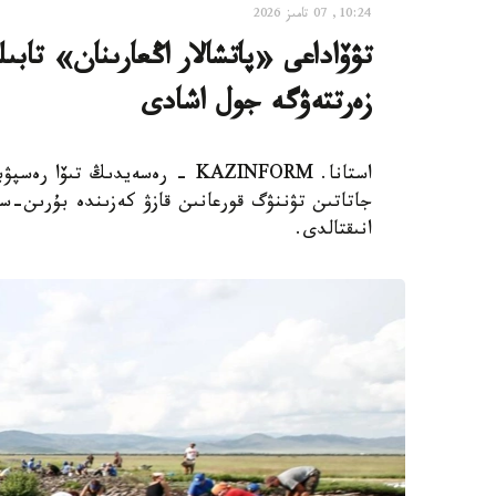
10:24, 07 تامىز 2026
تۋۆاداعى «پاتشالار اڭعارىنان» تاب
زەرتتەۋگە جول اشادى
استانا. KAZINFORM - رەسەيدىڭ ت
جاتاتىن تۋننۋگ قورعانىن قازۋ كەزىندە بۇرىن
انىقتالدى.