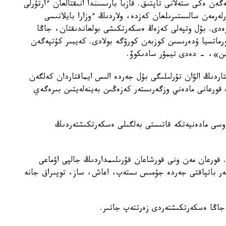
 ەكى ستەلانى تاپتىق. قازبا بارىسىندا انىقتالعان ءارتۇرلى
ەرمەن سالىستىرىلعان كەزدە، ولاردىڭ ءوزارا بايلانىسى
رەدى. بۇل وتپەلى كەزەڭ ەسكەرتكىشى بولعاندىقتان، جاڭا
ورماتسيا ۇدەرىسىن كوزبەن كورۋگە بولادى. كەيبىر كۇتپەگەن
ىن»، - دەدى تيمۋر سادىكوۆ.
تتاردىڭ الۋان تۇرلىلىگى بۇل جەردە الىس ايماقتاردان كەلگەن
قورعانى مادەني وزگەرىستەر كەزەڭىن بەينەلەيتىن بىرەگەي
 وسى مادەنيەتكە قاتىستى بەلگىلى ەسكەرتكىشتەردىڭ
 قورعان مەن ونى قورشاعان قۇرىلىمداردىڭ جالپى اۋماعى
ەولوگتەر باتپاقتى جەردە جۇمىس ىستەپ، اعاش، ساز، توپىراق جانە
ى جاڭا ەسكەرتكىشتەردى زەرتتەپ جاتىر.