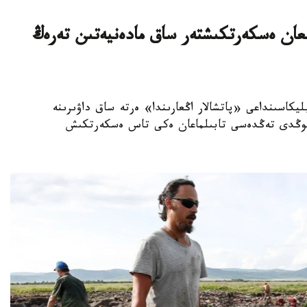
ىلعان ەسكەرتكىشتەر ساق مادەنيەتىن تەرەڭ
ىۆا رەسپۋبليكاسىنداعى «پاتشالار اڭعارىندا» ەرتە ساق داۋىرىنە
-سوڭدى تەڭدەسى تابىلماعان ەكى تاس ەسكەرتكىش