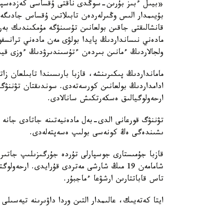
«بيىل ءبىز بۇرىن-سوڭدى ناقتى ۇقساسى كەزدەسپەگەن
بۇيىمدار الىس وڭىرلەردەن تابىلاتىن ۇقساس جادىگەرل
قانشالىقتى جاقىن بولعانىن تۇسىنۋگە مۇمكىندىك بە
مادەني نىسانداردىڭ پايدا بولۋى مەن مادەني ترانسف
ولجالاردىڭ ءمانىن بىردەن ءتۇسىندىرۋدىڭ ءوزى قي
مامانداردىڭ پىكىرىنشە، قازبا بارىسىندا تابىلعان زا
ادامداردىڭ بولعانىن كورسەتەدى. سوندىقتان تۋننۋگ 
ارحەولوگيالىق ەسكەرتكىش سانالادى.
تۋننۋگ قورعانى الدى-بەل مادەنيەتىنە جاتادى جانە
ىشىندەگى ەڭ كونەسى بولىپ ەسەپتەلەدى.
قازبا جۇمىستارى جوسپارلى تۇردە جۇرگىزىلىپ جاتىر.
شامامەن 19 مىڭ شارشى مەتردى قۇرايدى. ارح
تاس قاباتتارىن ارشۋعا ءماجبۇر.
ايتا كەتەيىك، عالىمدار التىن وردا داۋىرىنە تيەسىل