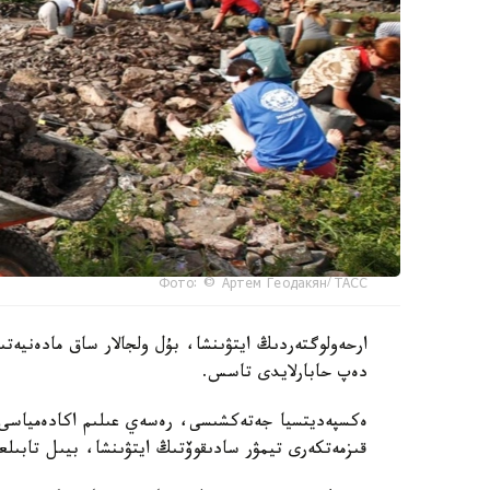
Фото: © Артем Геодакян/ ТАСС
ارحەولوگتەردىڭ ايتۋىنشا، بۇل ولجالار ساق مادەنيەت
دەپ حابارلايدى تاسس.
ەكسپەديتسيا جەتەكشىسى، رەسەي عىلىم اكادەمياسى م
قىزمەتكەرى تيمۋر سادىقوۆتىڭ ايتۋىنشا، بيىل تابىلع