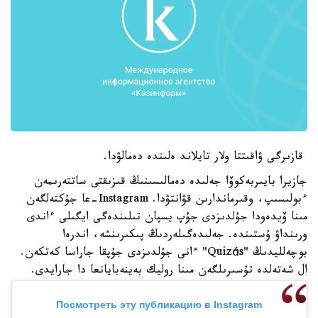
قازىرگى ۋاقىتتا ولار تايلاند ەلىندە دەمالۋدا.
جازيرا بايىربەكوۆا جەلىدە دەمالىسىنىڭ قىزىقتى ساتتەرىمەن
ءبولىسىپ، وقىرماندارىن قۋانتۋدا. Instagram-عا جۇكتەلگەن
مىنا ۆيدەودا جۇلدىزدى جۇپ يسپان تىلىندەگى ايگىلى ءاندى
ورىنداۋ ۇستىندە. جەلىدەگىلەردىڭ پىكىرىنشە، اندرەا
بوچەلليدىڭ "Quizás" ءانى جۇلدىزدى جۇپقا جاراسا كەتكەن.
ال شەتەلدە تۇسىرىلگەن مىنا روليك بەينەبايانعا دا جارايدى.
Посмотреть эту публикацию в Instagram