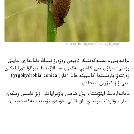
Фото: instagaram/akzhaiyk_oopt
«اقجايىق» مەملەكەتتىك تابيعي رەزەرۆاتىنىڭ ماماندارى جايىق
وزەنى اتىراۋى مەن كاسپي تەڭىزى جاعالاۋىنىڭ بيوالۋانتۇرلىلىگىن
زەرتتەۋ بارىسىندا كاسپيگە عانا ءتان Pyrgohydrobia conica
اتتى ۇلۋ ءتۇرىن انىقتادى.
مامانداردىڭ ايتۋىنشا، بۇل شاعىن باۋىراياقتى ۇلۋ قامىس وسكەن
تاياز سۋلاردا، سونداي-اق لايلى-قۇمدى تۇبىندە مەكەندەيدى.
ول سۋ ەكوجۇيەسىنىڭ ەكولوگيالىق جاعدايىن كورسەتەتىن
ماڭىزدى ينديكاتورلاردىڭ ءبىرى سانالادى. ۇلۋ كولەمى جاعىنان
كىشكەنتاي بولعانىمەن، تابيعي ورتا ءۇشىن ماڭىزى زور. ول
ورگانيكالىق قالدىقتارمەن جانە ميكروسكوپيالىق بالدىرلارمەن