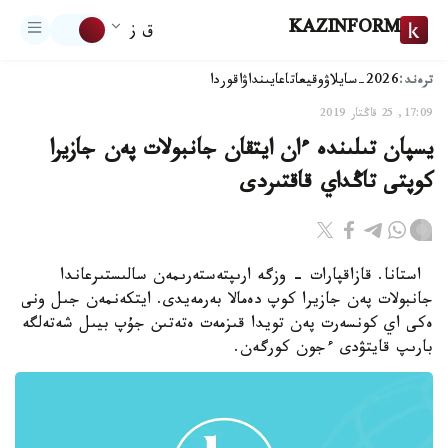
KAZINFORM
ق ز
ترەند:
2026-سايلاۋ
وقيعا
تاعايىنداۋ
اقوردا
17:09, 25 قاڭتار 2019
يسپان تىلىندە ءان ايتقان جانبولات پەن جازيرا
كوپتى تاڭداي قاقتىردى
استانا. قازاقپارات - وزگە ارىپتەستەرىمەن سالىستىرعاندا
جانبولات پەن جازيرا كوپ دەمالا بەرمەيدى. ايتكەنمەن جىل ونى
ەكى اي كونسەرت پەن تويدا قىزمەت ەتەتىن جۇپ بيىل شەتەلگە
بارىپ قايتۋدى ءجون كورگەن.