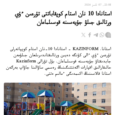
22:08, 07 تامىز 2026
استانادا 10 نان استام كوپقاباتتى تۇرعىن ءۇي
ورتالىق جىلۋ جۇيەسىنە قوسىلماعان
استانا. KAZINFORM - استانادا 10-نان استام كوپپاتەرلى
تۇرعىن ءۇي ءالى كۇنگە دەيىن ورتالىقتاندىرىلعان جىلۋمەن
جابدىقتاۋ جۇيەسىنە قوسىلماعان. بۇل تۋرالى Kazinform
حالىقارالىق اقپارات اگەنتتىگىنىڭ رەسمي ساۋالىنا جاۋاپ بەرگەن
استانا قالاسىنىڭ اكىمدىگى ءمالىم ەتتى.