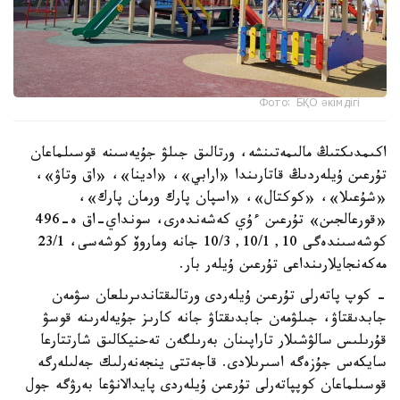
Фото: БҚО әкімдігі
اكىمدىكتىڭ مالىمەتىنشە، ورتالىق جىلۋ جۇيەسىنە قوسىلماعان
تۇرعىن ۇيلەردىڭ قاتارىندا «ارابي»، «ادينا»، «اق وتاۋ»،
«شۇعىلا»، «كوكتال»، «اسپان پارك ورمان پارك»،
«قورعالجىن» تۇرعىن ءۇي كەشەندەرى، سونداي-اق ە-496
كوشەسىندەگى 10, 10/1, 10/3 جانە وماروۆ كوشەسى، 23/1
مەكەنجايلارىنداعى تۇرعىن ۇيلەر بار.
- كوپ پاتەرلى تۇرعىن ۇيلەردى ورتالىقتاندىرىلعان سۋمەن
جابدىقتاۋ، جىلۋمەن جابدىقتاۋ جانە كارىز جۇيەلەرىنە قوسۋ
قۇرىلىس سالۋشىلار تاراپىنان بەرىلگەن تەحنيكالىق شارتتارعا
سايكەس جۇزەگە اسىرىلادى. قاجەتتى ينجەنەرلىك جەلىلەرگە
قوسىلماعان كوپپاتەرلى تۇرعىن ۇيلەردى پايدالانۋعا بەرۋگە جول