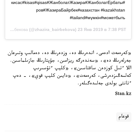
#кисас#kisas#qisas#ЖанболатЖазира#ЖанболатЕрбаты
ров#ЖазираБайрбек#казахстан #kazakhstan
#tailand#мүмкін#можетбыть
Жазира Байрбекова
(@zhazira_bairbekova) 23 Янв 2019 в 7:38 PST
«كەرەمەت ادەمى، اندەرىڭ دە، وزدەرىڭ دە، دەمالىپ وتىرعان
جەرلەرىڭ دە»، «سەندەرگە ريزامىن، جۇپتارىڭ جازىلماسىن.
اللا ءتىل كوزدەن ساقتاسىن»، «كليپ ءتۇسىرىپ
كەلسەڭىزدەرشى، كەرەمەت»، «دايىن كليپ قوي»، - دەپ
ءتانتى بولدى جەلىدەگىلەر.
Stan.kz
قوعام