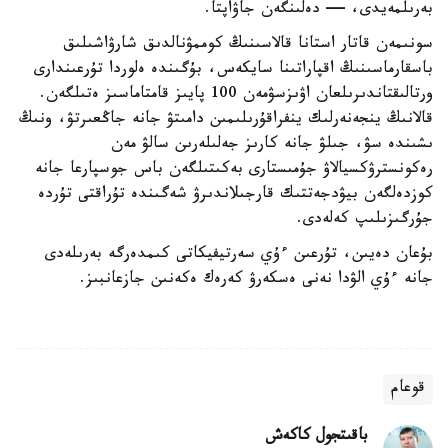
بەرىلمەيدى، — دەلىنگەن جاۋاپتا.
سونىمەن قاتار استانا قالاسىنىڭ كوممۋنالدىق شارۋاشىلىق
باسقارماسىنىڭ اقپاراتىنا سايكەس، بۇگىندە ەلوردا تۇرعىندارى
ورتالىقتاندىرىلعان اۋىزسۋمەن 100 پايىز قامتاماسىز ەتىلگەن.
قالانىڭ ينجەنەرلىك ينفراقۇرىلىمىن دامىتۋ جانە جاڭعىرتۋ، ونىڭ
ىشىندە سۋ، جىلۋ جانە كارىز جەلىلەرىن سالۋ مەن
رەكونسترۋكسيالاۋ جۇمىستارى بەكىتىلگەن باس جوسپارعا جانە
كوزدەلگەن بيۋدجەتتىك قارجىلاندىرۋ شەگىندە تۇراقتى تۇردە
جۇرگىزىلىپ كەلەدى.
بۇعان دەيىن، تۇرعىن ءۇي سەرتيفيكاتى كىمدەرگە بەرىلەدى
جانە ءۇي الۋدا نەنى ەسكەرۋ كەرەك ەكەنىن جازعانبىز.
قوعام
باقىتجول كاكەش