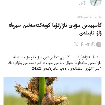
اۆتور
21:30, 07 تامىز 2026
كاسپيدەن سۋدى تازارتۋعا كومەكتەسەتىن سيرەك
ۇلۋ تابىلدى
استانا. قازاقپارات - كاسپي تەڭىزىنەن سۋ ەكوجۇيەسىنىڭ
تازالىعىن ساقتاۋعا ىقپال ەتەتىن سيرەك كەزدەسەتىن ۇلۋلاردىڭ
ءبىر ءتۇرى انىقتالدى، دەپ حابارلايدى 24KZ.