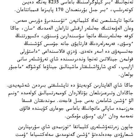
تەنچانىڭ ءبىر كيلوگرامىنىڭ باعاسى 8235 يەنگە دەيىن
كوتەرىلىپ، ءبىر جىل بۇرىنعىدان 170 پايىزعا قىمباتتاعان.
ماتچا تاپشىلىعىن تەك كليماتپەن ءتۇسىندىرۋ دۇرىس ەمەس.
وعان الەۋمەتتىك جەلىلەر ارقىلى تاراعان الەمدىك ءسان، جاڭا
كوفە جەلىلەرىنىڭ ماتچا سۋسىندارىن ۇسىنۋى، ەكسپورتتىڭ
ءوسۋى، فەرمەرلەردىڭ قارتايۋى جانە جۇمىس كۇشىنىڭ
جەتىسپەۋى دە اسەر ەتەدى. ۋدزي قالاسىنداعى ءداستۇرلى
قولمەن جينالاتىن تەنچا وندىرىسىندە شاي تەرۋشىلەر سانى
ازايىپ، كەي شارۋاشىلىقتار ماشينالىق جيناۋعا كوشۋگە ءماجبۇر
بولعان.
جاڭا شاي القاپتارىن كوبەيتۋ دە تاپشىلىقتى بىردەن شەشپەيدى.
جاڭادان وتىرعىزىلعان بۇتالاردان كوممەرتسيالىق كولەمدە ءونىم
الۋ ءۇشىن شامامەن بەس جىل قاجەت. سوندىقتان قىسقا
مەرزىمدە ساپالى ماتچانىڭ باعاسى جوعارى كۇيىندە قالۋى
نەمەسە ودان ءارى ءوسۋى مۇمكىن.
جاپون زەرتتەۋشىلەرى كليماتقا ءتوزىمدى شاي سۇرىپتارىن
شىعارۋدى جەدەلدەتۋ ءۇشىن گەنومدىق سەلەكتسياعا ءۇمىت