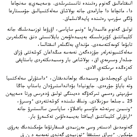
انىقتامالىق گەنوم رەتىندە تانىستىرىلدى. «سەيمەي» سەنچاعا
دا، ماتچاعا دا جارامدى جانە بولاشاق سەلەكتسيالىق جۇمىستارعا
ۇلگى سۇرىپ رەتىندە پايدالانىلماق.
تولىق گەنوم عالىمدارعا ءونىم ساپاسى، اۋرۋعا توزىمدىلىك جانە
كليماتتىق كۇيزەلىسكە بەيىمدەلۋمەن بايلانىستى دنق بەلگىلەرىن
تابۋعا كومەكتەسەدى. مۇنداي بەلگىلەر انىقتالسا،
سەلەكتسيونەرلەر جۇزدەگەن نەمەسە مىڭداعان كوشەتتى ۇزاق
جىلدار وسىرمەي اق، بولاشاعى بار وسىمدىكتەردى باستاپقى
كەزەڭدە ىرىكتەي الادى.
شاي كوپجىلدىق وسىمدىك بولعاندىقتان، ءداستۇرلى سەلەكتسيا
وتە باياۋ جۇرەدى. جاپونيادا بۋدانداستىرۋدان باستاپ جاڭا
سۇرىپتى رەسمي تىركەۋگە دەيىنگى تولىق ۇدەرىس ورتا ەسەپپەن
25 -جىلعا سوزىلادى. ونىڭ ىشىندە كوشەتتەردى ءوسىرۋ،
ءونىمىن بىرنەشە ماۋسىم باقىلاۋ، ساپاسىن سالىستىرۋ جانە
ءارتۇرلى كليماتتىق ايماقتا بەيىمدەلۋىن تەكسەرۋ بار.
گەنومدىق ادىستەر وسى مەرزىمدى قىسقارتۋعا مۇمكىندىك بەرۋى
مۇمكىن. ءبىراق ىستىققا ءتوزىمدى گەندى نەمەسە د ن ق