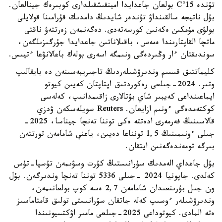
تۇندە 15°C بولعان جاعدايدا امينقىشقىلدارى كوبىرەك جينالعان.
بۇل ناتيجە سالقىنداۋ تۇندەر شايدىڭ دامدىك قۇرامىنا قولايلى
بولۋى مۇمكىن ەكەنىن كورسەتەدى. دەگەنمەن زەرتتەۋ ناقتى
ماتچا القاپتارىندا ەمەس، باقىلاناتىن جاعدايدا جۇرگىزىلگەن،
سوندىقتان ءار وڭىردەگى ونىمگە اسەرى بولەك باعالانۋعا ءتيىس.
كليماتتىق قىسىم وندىرۋشىلەردىڭ تاجىريبەسىنەن دە بايقالىپ
وتىر. 2024-جىلعى رەكوردتىق اپتاپتان كەيىن كيوتو
ايماعىنداعى كەيبىر شاي بۇتالارى زاقىمدانىپ، كەلەسى
كوكتەمدەگى ءونىم ازايعان. Reuters سويلەسكەن ۋدزي
قالاسىنىڭ فەرمەرى ادەتتە ەكى توننا تەنچا جيناسا، 2025-
جىلى ءونىمىنىڭ 1,5 تونناعا دەيىن، ياعني شامامەن تورتتەن
بىرگە تومەندەگەنىن ايتقان.
بۇل جاعداي الەمدىك سۇرانىستىڭ كۇرت وسۋىمەن تۇسپا-تۇس
كەلدى. جاپونيا 2024 -جىلى 5336 توننا تەنچا وندىرگەن. بۇل
ون جىل بۇرىنعىدان شامامەن 2,7 ەسە كوپ بولعانىمەن،
وندىرۋشىلەر ءوسىپ كەلە جاتقان سۇرانىستى تولىق قامتاماسىز
ەتە المادى. كيوتوداعى 2025-جىلعى مامىر اۋكتسيونىندا