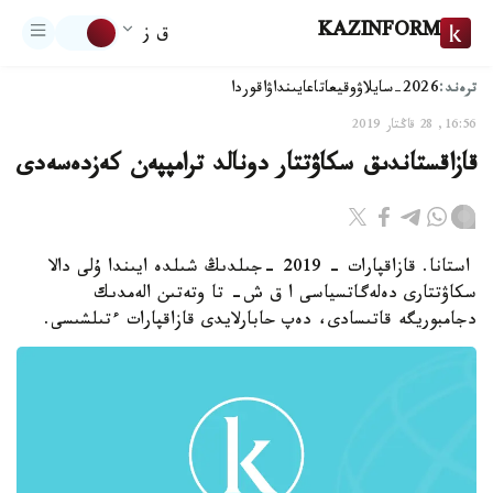
KAZINFORM
ق ز
ترەند:
2026-سايلاۋ
وقيعا
تاعايىنداۋ
اقوردا
16:56, 28 قاڭتار 2019
قازاقستاندىق سكاۋتتار دونالد ترامپپەن كەزدەسەدى
استانا. قازاقپارات - 2019 -جىلدىڭ شىلدە ايىندا ۇلى دالا
سكاۋتتارى دەلەگاتسياسى ا ق ش- تا وتەتىن الەمدىك
دجامبوريگە قاتىسادى، دەپ حابارلايدى قازاقپارات ءتىلشىسى.