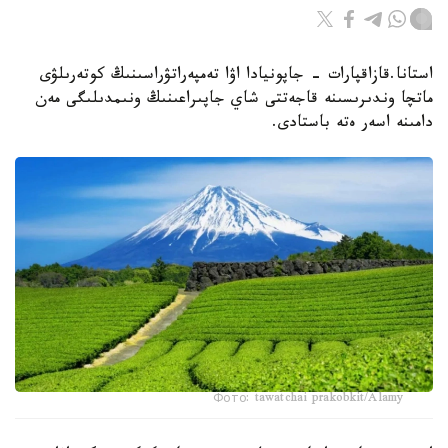
استانا.قازاقپارات - جاپونيادا اۋا تەمپەراتۋراسىنىڭ كوتەرىلۋى
ماتچا وندىرىسىنە قاجەتتى شاي جاپىراعىنىڭ ونىمدىلىگى مەن
دامىنە اسەر ەتە باستادى.
Фото: tawatchai prakobkit/Alamy