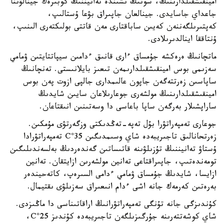
امينقىشقىلدارىنىڭ، سونىڭ ىشىندە تەانيننىڭ كوبىرەك جينالۋىنا
جاعداي جاسايدى. جينالعان جاپىراق بۋعا ۇستالىپ،
كەپتىرىلگەننەن كەيىن ساباقتارى مەن قاتتى بولىكتەرى الىنىپ،
ۇنتاققا اينالدىرىلادى.
ماتچانىڭ ەرەكشە جۇمساق ءارى قانىق ءدامىن سيپاتتايتىن ۋمامي
سەزىمى بوس امينقىشقىلدارىمەن تىعىز بايلانىستى. تەنچانىڭ
ساپاسىن زەرتتەگەن جاپون عالىمدارى جالپى ازوت پەن بوس
امينقىشقىلدارىنىڭ مولشەرى جوعارىلاعان سايىن شايدىڭ
ساراپشىلار بەرگەن ساپا باعاسى دا وسەتىنىن انىقتاعان.
جوعارى تەمپەراتۋرا بۇل تەپە-تەڭدىكتى وزگەرتۋى مۇمكىن.
زەرتحانالىق تاجىريبەدە شاي وسىمدىگىن 35°C تەمپەراتۋرادا
ۇستاۋ تەانيننىڭ تۇزىلۋىنە قاتىساتىن گەندەردىڭ بەلسەندىلىگىن
تومەندەتىپ، جاپىراقتاعى تەانين مولشەرىن ازايتقان. تەانين
ازايسا، شايدىڭ جۇمساق ۋمامي ءدامى السىرەپ، كاتەحيندەر
بەرەتىن كەرمەك جانە اشى ءدام انىعىراق سەزىلۋى ىقتيمال.
كۇندىزگى جانە تۇنگى تەمپەراتۋرانىڭ اراقاتىناسى دا ماڭىزدى.
شاي كوشەتتەرىنە جۇرگىزىلگەن تاجىريبەدە كۇندىز 25°C،