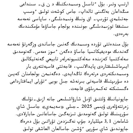
ارتىپ وتىر. بۇل ءتاسىل وسىمدىكتىڭ د ن ق- سىنداعى
مىڭداعان بەلگىنى تالداپ، جاس كوشەت تولىق ءوسىپ
جەتىلمەي تۇرىپ- اق ونىڭ ونىمدىلىگى، ساپاسى نەمەسە
ىستىققا توزىمدىلىگى جونىندە بولجام جاساۋعا مۇمكىندىك
بەرەدى.
بۇل مىندەتتى تۇردە وسىمدىك گەنىن جاساندى وزگەرتۋ نەمەسە
گەندىك موديفيكاتسيا جاساۋ دەگەن ءسوز ەمەس. گەنومدىق
سەلەكتسيا كەزىندە سەلەكتسيونەرلەر تابيعي گەنەتيكالىق
ايىرماشىلىقتاردى پايدالانىپ، قاجەتتى قاسيەتتەرى بار
وسىمدىكتەردى ەرتەرەك تاڭدايدى. دەگەنمەن بولجامنان كەيىن
دە سۇرىپتىڭ قاسيەتى بىرنەشە جىل بويى ءتۇرلى ايماقتارداعى
ەگىستىكتە تەكسەرىلۋى قاجەت.
جاپونيانىڭ ۇلتتىق اۋىل شارۋاشىلىعى جانە ازىق-تۇلىك
زەرتتەۋلەرى ۇيىمى 2025 -جىلى «سەيمەي» جاسىل شاي
سۇرپىنىڭ تولىق گەنومدىق تىزبەگىن جاساعانىن حابارلادى.
شامامەن 3,1 ميلليارد جۇپ نەگىزدەن تۇراتىن بۇل دەرەك
جاپوندىق شاي سۇرپى ءۇشىن جاسالعان العاشقى تولىق