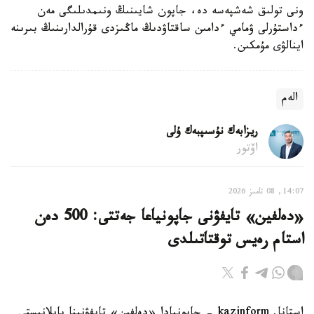
ونى تولىق شەشپەسە دە، جاپون شايىنىڭ ونىمدىلىگى مەن
ءداستۇرلى ۋمامي ءدامىن ساقتاۋدىڭ ماڭىزدى قۇرالدارىنىڭ بىرىنە
اينالۋى مۇمكىن.
الەم
ريزابەك نۇسىپبەك ۇلى
اۆتور
14:07, 08 تامىز 2026
«دەلفين» تايفۋنى جاپونياعا جەتتى: 500 دەن
استام رەيس توقتاتىلدى
استانا. kazinform - جاپونيادا «دەلفين» تايفۋنىنا بايلانىستى