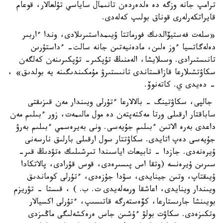
ترامپ جانە وزگە دە ەلدەردەن تانىمال ساياسي تۇلعالار، قوعام
قايراتكەرلەرى قوناق بولىپ كەلەدى.
«سلەت فەستيۆالدىك فورماتتا ۇيىمداستىرىلادى، وندا ءاربىر
دەلەگاتسيا ءوز ەلىن، مادەنيەتىن جانە سالت- ءداستۇرىن
تانىستىرادى. وسىلايشا، الەمنىڭ تۇپكىر- تۇپكىرىنەن كەلگەن
سكاۋتشىلارعا قازاقستاندى تانىستىرۋ مۇمكىندىگىنە يە بولدىق» ،
- دەيدى ي. كاتەنوۆ.
جالپى، سكاۋتينگ - بالالارعا ءتۇرلى ويىندار مەن قىزىقتى
ساباقتار ارقىلى ورتا مەكتەپتەن دە مول مالىمەت، زور ءبىلىم مەن
داعدى بەرە الاتىن ءبىلىم جۇيەسى. ونى بەيرەسمي ءبىلىم بەرۋ
جۇيەسى دەپ اتايدى. سكاۋتتار سول ارقىلى بارلىق نارسەنى
ۇيرەنەدى. جازدا - تابيعات اياسىندا تىرشىلىك ەتۋدىڭ قىر-
سىرىن ۇيرەنسە (وتقا اس پىسىرەدى، قوس قۇرادى، پالاتكادا
ۇيىقتاپ، وتىن جينايدى، سۋدا جۇزەدى، ءتۇرلى كوماندىق
ويىندار وينايدى، اعاشقا ورمەلەيدى ت. ب. ) ، قىستا - تۋريزم
بويىنشا جارىستارعا، كۆەستەرگە قاتىسىپ، ءتۇرلى اكسيالار
وتكىزەدى. سكاۋت بولۋ ءۇشىن جاس ەرەكشەلىگى ماڭىزدى