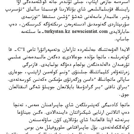
اسىرەسە جازعى اپتاپ، جىلى تۇندەر جانە كوكتەمدەگى اۋا
رايىنىڭ قۇبىلمالىلىعى شاي بۇتالارىنا قوسىمشا سالماق ءتۇسىرىپ
وتىر. عالىمدار ماسەلەنى شەشۋ ءۇشىن ىستىققا ءتوزىمدى
سۇرىپتاردى گەنومدىق ادىستەرمەن ىرىكتەۋگە كىرىسكەن، دەپ
حابارلايدى turkystan.kz newscientist.com-عا سىلتەمە
جاساپ.
الايدا الەۋمەتتىك جەلىلەردە تاراعان «تەمپەراتۋرا تاعى 1°C- قا
كوتەرىلسە، ماتچا مۇلدە جوعالادى» دەگەن مالىمدەمەنى عىلىمي
تۇرعىدان دالەلدەنگەن بولجام دەۋگە بولمايدى. قازىرگى
زەرتتەۋلەر كليماتتىڭ جىلىنۋى ءونىم كولەمىن ازايتىپ، جوعارى
ساپالى ماتچانىڭ ءدامىن وزگەرتۋى مۇمكىن ەكەنىن كورسەتەدى.
ءبىراق ناقتى ءبىر گرادۋسقا بايلانعان جويىلۋ شەگى انىقتالعان
جوق.
ماتچا كادىمگى كەپتىرىلگەن شاي جاپىراعىنان ەمەس، تەنچا
دەپ اتالاتىن ارنايى شيكىزاتتان دايىندالادى. ەگىن جيناۋعا
بىرنەشە اپتا قالعاندا شاي بۇتالارى كۇن ساۋلەسىنەن
كولەڭكەلەنەدى. بۇل جاپىراقتاعى حلوروفيلل مەن بوس