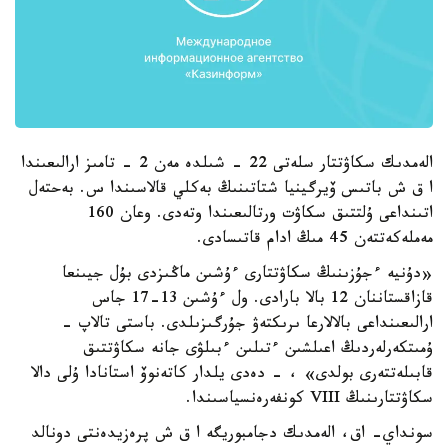
الەمدىك سكاۋتتار سلەتى 22 - شىلدە مەن 2 - تامىز ارالىعىندا
ا ق ش باتىس ۆيرگينيا شتاتىنىڭ بەكلي قالاسىندا س. بەحتەل
اتىنداعى ۇلتتىق سكاۋت ورتالىعىندا وتەدى. وعان 160
مەملەكەتتەن 45 مىڭ ادام قاتىسادى.
«دۇنيە ءجۇزىنىڭ سكاۋتتارى ءۇشىن ماڭىزدى بۇل جيىنعا
قازاقستاننان 12 بالا بارادى. ول ءۇشىن 13-17 جاس
ارالىعىنداعى بالالارعا ىرىكتەۋ جۇرگىزىلدى. باستى تالاپ -
ۇمىتكەرلەردىڭ اعىلشىن ءتىلىن ءبىلۋى جانە سكاۋتتىق
قابىلەتتەرى بولدى» ، - دەدى يلدار كاتەنوۆ استانادا ۇلى دالا
سكاۋتتارىنىڭ VIII كونفەرەنسياسىندا.
سونداي- اق، الەمدىك دجامبوريگە ا ق ش پرەزيدەنتى دونالد