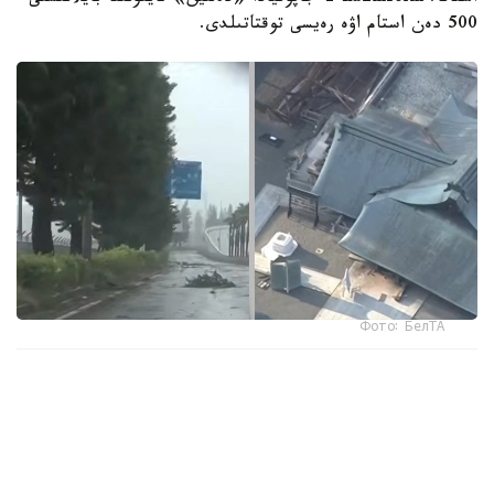
500 دەن استام اۋە رەيسى توقتاتىلدى.
Фото: БелТА
ەلدىڭ وڭتۇستىگىندەگى ارالداردا دۇكەندەر مەن كاسىپورىندار
جابىلىپ، 9 اۆتوكولىك زاۋىتى جۇمىسىن ۋاقىتشا توقتاتتى، دەپ
حابارلايدى «مير 24».
جاپونيا مەتەورولوگيالىق اگەنتتىگىنىڭ مالىمەتىنشە، وكيناۆا