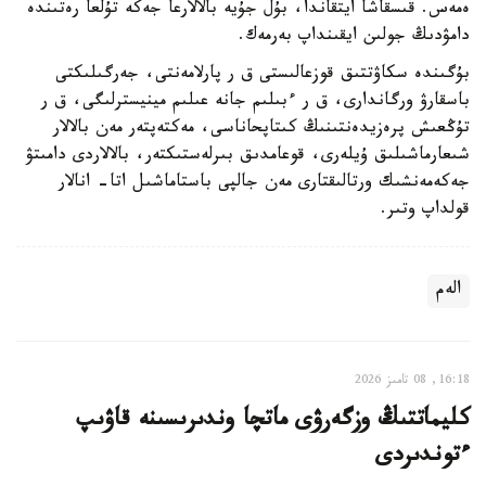
ەمەس. قىسقاشا ايتقاندا، بۇل جۇيە بالالارعا جەكە تۇلعا رەتىندە
دامۋدىڭ جولىن ايقىنداپ بەرمەك.
بۇگىندە سكاۋتتىق قوزعالىستى ق ر پارلامەنتى، جەرگىلىكتى
باسقارۋ ورگاندارى، ق ر ءبىلىم جانە عىلىم مينيسترلىگى، ق ر
تۇڭعىش پرەزيدەنتىنىڭ كىتاپحاناسى، مەكتەپتەر مەن بالالار
شىعارماشىلىق ۇيلەرى، قوعامدىق بىرلەستىكتەر، بالالاردى دامىتۋ
جەكەمەنشىك ورتالىقتارى مەن جالپى باستاماشىل اتا- انالار
قولداپ وتىر.
الەم
16:18, 08 تامىز 2026
كليماتتىڭ وزگەرۋى ماتچا وندىرىسىنە قاۋىپ
ءتوندىردى