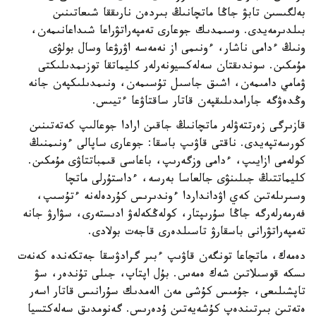
بەلگىسىن تابۋ جاڭا ماتچانىڭ بىردەن نارىققا شىعاتىنىن
بىلدىرمەيدى. وسىمدىك جوعارى تەمپەراتۋراعا شىداعانىمەن،
ونىڭ ءدامى ناشار، ءونىمى از نەمەسە اۋرۋعا وسال بولۋى
مۇمكىن. سوندىقتان سەلەكسيونەرلەر كليماتقا توزىمدىلىكتى
ۋمامي دامىمەن، اشىق جاسىل تۇسىمەن، ونىمدىلىكپەن جانە
وڭدەۋگە جارامدىلىقپەن قاتار ساقتاۋعا ءتيىس.
قازىرگى زەرتتەۋلەر ماتچانىڭ جاقىن ارادا جوعالىپ كەتەتىنىن
كورسەتپەيدى. ناقتى قاۋىپ باسقا: جوعارى ساپالى ءونىمنىڭ
كولەمى ازايىپ، ءدامى وزگەرىپ، باعاسى قىمباتتاۋى مۇمكىن.
كليماتتىڭ جىلىنۋى جالعاسا بەرسە، ءداستۇرلى ماتچا
وسىرىلەتىن كەي اۋدانداردا ءوندىرىس كۇردەلەنە ءتۇسىپ،
فەرمەرلەرگە جاڭا سۇرىپتار، كولەڭكەلەۋ ادىستەرى، سۋارۋ جانە
تەمپەراتۋرانى باسقارۋ تاسىلدەرى قاجەت بولادى.
دەمەك، ماتچاعا تونگەن قاۋىپ ءبىر گرادۋسقا جەتكەندە كەنەت
ىسكە قوسىلاتىن شەك ەمەس. بۇل اپتاپ، جىلى تۇندەر، سۋ
تاپشىلىعى، جۇمىس كۇشى مەن الەمدىك سۇرانىس قاتار اسەر
ەتەتىن بىرتىندەپ كۇشەيەتىن ۇدەرىس. گەنومدىق سەلەكتسيا