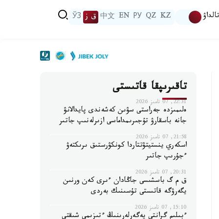
الداۋ
KZ
QZ
РУ
EN
中文
ق ز
ЎЗ
تاقىرىپقا قاتىستى
22:31, 07 تامىز 2026
ەلىمىزدە جەراستى سۋىن كەشەندى پايدالانۋ
جانە باسقارۋ تۇجىرىمداماسى ازىرلەنىپ جاتىر
21:58, 07 تامىز 2026
اسكەري ينستيتۋتتاردا كونكۋرستىق ىرىكتەۋ
ءجۇرىپ جاتىر
20:31, 07 تامىز 2026
ق م گ باسشىسى جاڭادان ءىرى كەن ورنىن
يگەرۋگە قاتىستى تۇسىنىك بەردى
15:10, 07 تامىز 2026
ءبىلىم گرانتى يەگەرلەرىنىڭ ءتىزىمى شىقتى