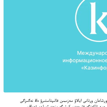
شاعان ورتانى ايالاۋ سەزىمىن قالىپتاستىرۋ ەڭ نەگىزگى