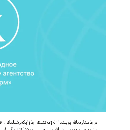
«جاستاردىڭ بويىندا الەۋمەتتىك جاۋاپكەرشىلىك، قور