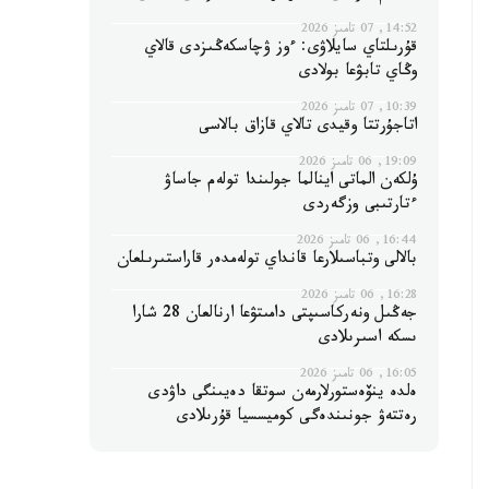
14:52, 07 تامىز 2026
قۇرىلتاي سايلاۋى: ءوز ۋچاسكەڭىزدى قالاي
وڭاي تابۋعا بولادى
10:39, 07 تامىز 2026
اتاجۇرتتا وقيدى تالاي قازاق بالاسى
19:09, 06 تامىز 2026
ۇلكەن الماتى اينالما جولىندا تولەم جاساۋ
ءتارتىبى وزگەردى
16:44, 06 تامىز 2026
بالالى وتباسىلارعا قانداي تولەمدەر قاراستىرىلعان
16:28, 06 تامىز 2026
جەڭىل ونەركاسىپتى دامىتۋعا ارنالعان 28 شارا
ىسكە اسىرىلادى
16:05, 06 تامىز 2026
ەلدە ينۆەستورلارمەن سوتقا دەيىنگى داۋدى
رەتتەۋ جونىندەگى كوميسسيا قۇرىلادى