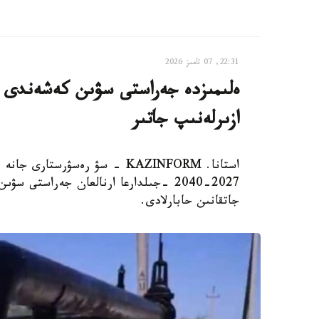
22:31, 07 تامىز 2026
ەلىمىزدە جەراستى سۋىن كەشەندى پاي
ازىرلەنىپ جاتىر
استانا. KAZINFORM - سۋ رەسۋرس
2027-2040 -جىلدارعا ارنالعان جەراستى
جاتقانىن حابارلادى.