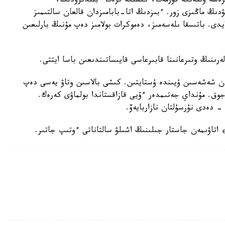
ىرەسە ۇلكەنگە قۇرمەت، كىشىگە ىزەت ءبىلدىرۋدىڭ،
دىڭ ماڭىزى زور. ءبىزدىڭ اتا-بابامىزدان قالعان سالتىمىز
يدى. باتىسقا ىلەسەمىز، دەموكرات بولامىز دەپ مۇنىڭ بارلىعىن
رىنىڭ وتىرعانىنا قابىرعاسى قايىساتىندىعىن باسا ايتتى.
عان شەشەسىن ۇيىندە ۇستايتىن. كىشى بالاسىن وتاۋ يەسى دەپ
ن جوق. مۇنداي جەتىمدەر ءۇيى قازاقستاندا بولماۋى كەرەك.
- دەدى نۇرسۇلتان نازاربايەۆ.
» اتاۋىمەن جاستار جىلىنىڭ اشىلۋ سالتاناتى ءوتىپ جاتىر.