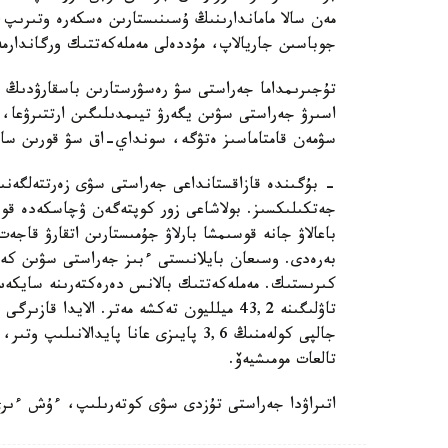
مەن سالا ماماندارىنىڭ ۇسىنىستارىن ەسكەرە وتىرىپ،
جوباسىن جاريالاپ، مۇددەلى مەملەكەتتىك ورگاندارمە
تۇجىرىمداما جەراستى سۋ رەسۋرستارىن باسقارۋدىڭ زا
اسىرۋ جەراستى سۋىن يگەرۋ تيىمدىلىگىن ارتتىرۋعا، 
سۋمەن قامتاماسىز ەتۋگە، سونداي-اق سۋ قورىن ساقت
- بۇگىندە قازاقستانداعى جەراستى سۋى زەرتتەلگەنى
جەتكىلىكسىز. بولاشاعى زور كوپتەگەن ۋچاسكەدە قوسى
باعالاۋ جانە قوسىمشا بارلاۋ جۇمىستارىن اتقارۋ قاجەت
بەرەدى. وسىعان بايلانىستى ءبىز جەراستى سۋىن كەشە
كىرىستىك. مەملەكەتتىك بالانس دەرەكتەرىنە سايكەس
جالپى كولەمنىڭ 3,6 پايىزى عانا پايدا
تالعات مومىشيەۆ.
اتىراۋدا جەراستى تۇزدى سۋى كوتەرىلىپ، ءۇش ءىرى