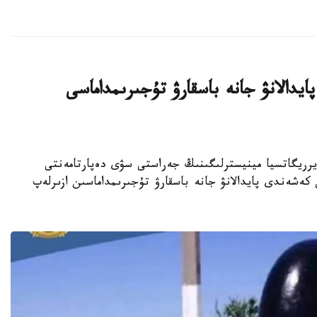
دالانۋ جانە باسقارۋ تۇجىرىمداماسى
تارى جانە يرريگاتسيا مينيسترلىگىنىڭ جەراستى سۋى دەپارتامەنتى
 سۋىن كەشەندى پايدالانۋ جانە باسقارۋ تۇجىرىمداماسىن ازىرلەپ