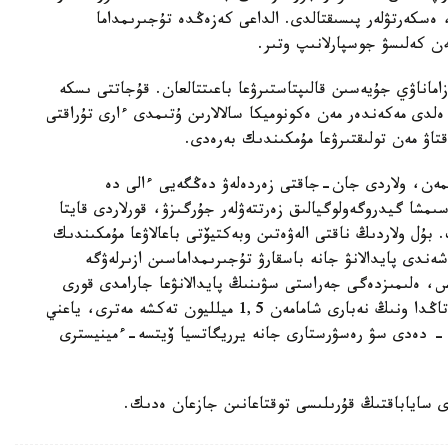
 ەسكەرتۋلەر پىسىقتالدى. الداعى كەزەڭدە تۇجىرىمداما
ن كەلىسۋ جوسپارلانىپ وتىر.
ماناۋي جۇيەسىن قالىپتاستىرۋعا باعىتتالعان. قۇجاتتى ىسكە
ەلدى مەكەندەر مەن ەكونوميكا سالالارىن ۇتىمدى ءارى تۇراقتى
اۋ مەن تولىقتىرۋعا مۇمكىندىك بەرەدى.
مەن، ولاردى جان-جاقتى زەردەلەۋ دەڭگەيى ءالى دە
مشا گيدروگەولوگيالىق زەرتتەۋلەر جۇرگىزۋ، قورلاردى قايتا
. بۇل ولاردىڭ ناقتى الەۋەتىن وبەكتيۆتى باعالاۋعا مۇمكىندىك
ندى پايدالانۋ جانە باسقارۋ تۇجىرىمداماسىن ازىرلەۋگە
، ەلىمىزدەگى جەراستى سۋىنىڭ پايدالانۋعا جارامدى قورى
تاۋلىگىنە 43,2 ميلليون تەكشە مەتر. الايدا قازىرگى تاڭدا ونىڭ نەبارى شامامەن 1,5 ميلليون تەكشە مەترى، ياعني
لانىلىپ وتىر، - دەدى سۋ رەسۋرستارى جانە يرريگاتسيا ۆيتسە-ءمينيسترى
 ساياباقتىڭ قۇرىلىسى توقتاعانىن جازعان ەدىك.