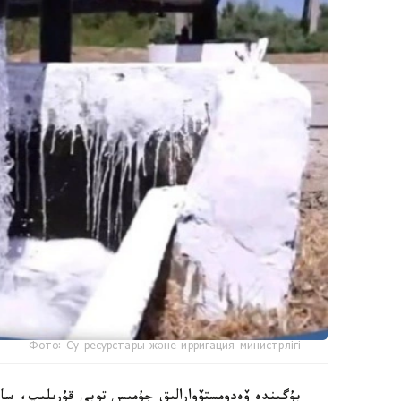
Фото: Су ресурстары және ирригация министрлігі
بۇگىندە ۆەدومستۆوارالىق جۇمىس توبى قۇرىلىپ، ساراپ