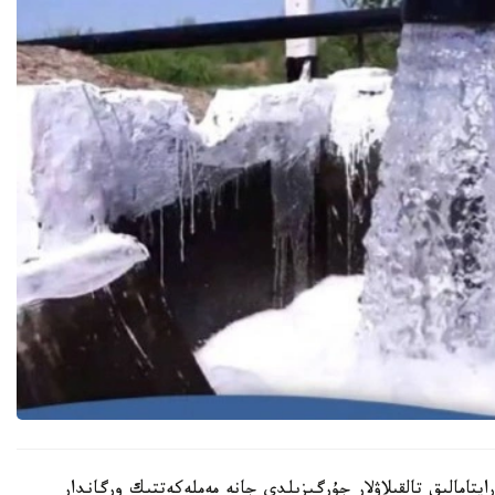
تامالىق تالقىلاۋلار جۇرگىزىلدى جانە مەملەكەتتىك ورگاندار