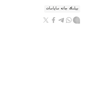
بيلىك جانە ساياسات
باقىتجول كاكەش
اۆتور
21:58, 07 تامىز 2026
اسكەري ينستيتۋتتاردا كونكۋرستىق 
استانا. KAZINFORM — راديوەلە
نۇرماعامبەتوۆ اتىنداعى قۇرلىق اسكەرلەرى اسكەري
قورعانىسى كۇشتەرى اسكەري ينستيتۋتىنىڭ قابىل