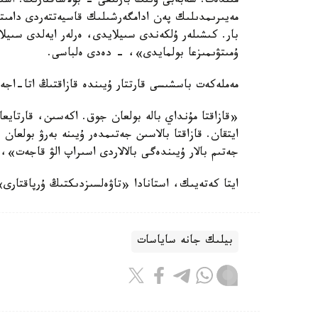
مىندەت. سەبەبى ونىڭ بارلىعى - بولاشاقتارىڭ. اس
مەيىرىمدىلىك پەن ادامگەرشىلىك قاسيەتتەردى دامىتۋ
بار. كىشىلەر ۇلكەندى سىيلايدى، ەرلەر ايەلدى سىيلا
ۇمىتۋىمىزعا بولمايدى»، - دەدى ەلباسى.
مەملەكەت باسشىسى قارتتار ۇيىندە قازاقتىڭ اتا-اجەلە
«قازاقتا مۇنداي بالە بولعان جوق. اكەسىن، قارتاي
ايتقان. قازاقتا بالاسىن جەتىمدەر ۇيىنە بەرۋ بولعا
جەتىم بالار ۇيىندەگى بالالاردى اسىراپ الۋ قاجەت»، 
ايتا كەتەيىك، استانادا «تاۋەلسىزدىكتىڭ ۇرپاقتارى
بيلىك جانە ساياسات