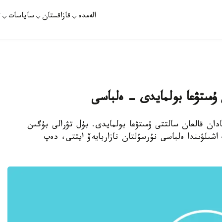
الەمدە
قازاقستان
ساياسات
ت
 ۇمىتۋعا بولمايدى - ەلباسى
ادان قالعان سالتتى ۇمىتۋعا بولمايدى. بۇل تۋرالى بۇگىن
شىلۋىندا ەلباسى نۇرسۇلتان نازاربايەۆ ايتتى، دەپ