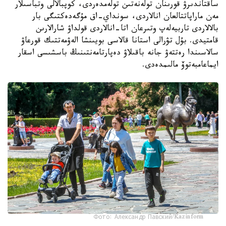
ساقتاندىرۋ قورىنان تولەنەتىن تولەمدەردى، كوپبالالى وتباسىلار
مەن ماراپاتتالعان انالاردى، سونداي-اق مۇگەدەكتىگى بار
بالالاردى تاربيەلەپ وتىرعان اتا-انالاردى قولداۋ شارالارىن
قامتيدى. بۇل تۋرالى استانا قالاسى بويىنشا الەۋمەتتىك قورعاۋ
سالاسىندا رەتتەۋ جانە باقىلاۋ دەپارتامەنتىنىڭ باسشىسى اسقار
ايماعامبەتوۆ مالىمدەدى.
Фото: Александр Павский/Kazinform