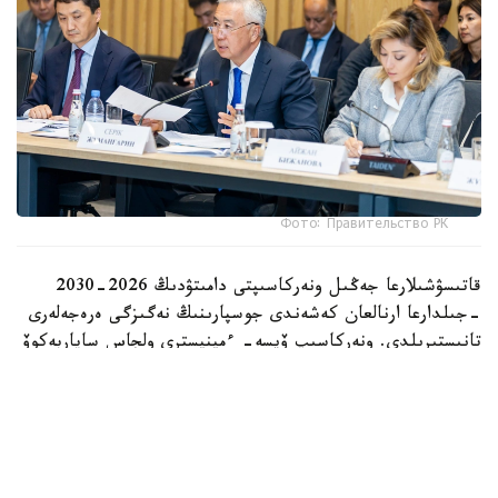
Фото: Правительство РК
قاتىسۋشىلارعا جەڭىل ونەركاسىپتى دامىتۋدىڭ 2026-2030
-جىلدارعا ارنالعان كەشەندى جوسپارىنىڭ نەگىزگى ەرەجەلەرى
تانىستىرىلدى. ونەركاسىپ ۆيسە- ءمينيسترى ولجاس ساپاربەكوۆ
اتاپ وتكەندەي، قۇجات زاڭناما، ساتىپ الۋ تەتىگىن جەتىلدىرۋ،
«كولەڭكەلى» يمپورتقا قارسى ءىس-قيمىل، ينۆەستيتسيا تارتۋ،
وتاندىق برەندتى دامىتۋ مەن كادر دايارلاۋعا ارنالعان 28 ءىس-
شارانى قامتيدى.