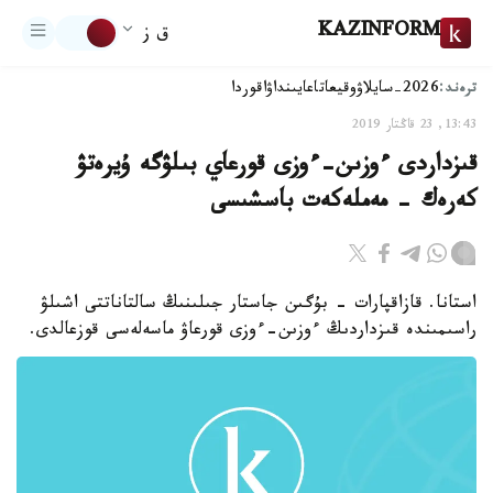
KAZINFORM
ق ز
ترەند:
2026-سايلاۋ
وقيعا
تاعايىنداۋ
اقوردا
13:43, 23 قاڭتار 2019
قىزداردى ءوزىن-ءوزى قورعاي بىلۋگە ۇيرەتۋ
كەرەك - مەملەكەت باسشىسى
استانا. قازاقپارات - بۇگىن جاستار جىلىنىڭ سالتاناتتى اشىلۋ
راسىمىندە قىزداردىڭ ءوزىن-ءوزى قورعاۋ ماسەلەسى قوزعالدى.