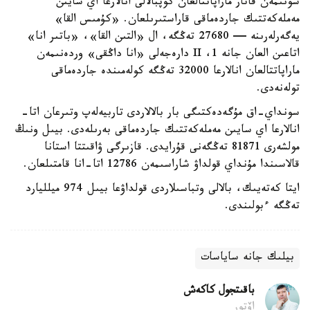
سونىمەن قاتار ماراپاتتالعان كوپبالالى انالارعا اي سايىن
مەملەكەتتىك جاردەماقى قاراستىرىلعان. «كۇمىس القا»
يەگەرلەرىنە — 27680 تەڭگە، ال «التىن القا»، «باتىر انا»
اتاعىن العان جانە 1، II دارەجەلى «انا داڭقى» وردەنىمەن
ماراپاتتالعان انالارعا 32000 تەڭگە كولەمىندە جاردەماقى
تولەنەدى.
سونداي-اق مۇگەدەكتىگى بار بالالاردى تاربيەلەپ وتىرعان اتا-
انالارعا اي سايىن مەملەكەتتىك جاردەماقى بەرىلەدى. بيىل ونىڭ
مولشەرى 81871 تەڭگەنى قۇرايدى. قازىرگى ۋاقىتتا استانا
قالاسىندا مۇنداي قولداۋ شاراسىمەن 12786 اتا-انا قامتىلعان.
ايتا كەتەيىك، بالالى وتباسىلاردى قولداۋعا بيىل 974 ميلليارد
تەڭگە ءبولىندى.
بيلىك جانە ساياسات
باقىتجول كاكەش
اۆتور