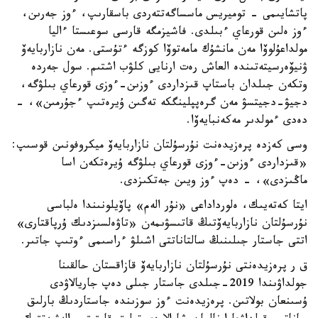
پاتشايىمى - توميريس ماسساگەتتەردى باسقارىپ، ءوز جەرىن،
ءوز ەلىن قورعاي ءبىلدى. فاشيزمگە قارسى سوعىستا ءاليا
مولداعۇلوۆا مەن مانشۇك مامەتوۆا كوزگە ءتۇستى. مەن نازاربايەۆ
ۋنيۆەرسيتەتىندە العاش رەت ارنايى كلۋب اشتىم. سول جەردە
وتكەن جىلدان باستاپ قىزداردى ءوزىن-ءوزى قورعاي بىلۋگە،
دجيۋ-دجيتسۋ مەن گرەپپلينگكە تەگىن ۇيرەتىپ ءجۇرمىن»، -
دەدى ءمولدىر مەكەنبايەۆا.
وسى كەزدە پرەزيدەنت نۇرسۇلتان نازاربايەۆ ميكروفونىن قوسىپ:
«قىزداردى ءوزىن-ءوزى قورعاي بىلۋگە ۇيرەتكەن اسا
ماڭىزدى»، - دەپ ءوز ويىن جەتكىزدى.
ايتا كەتەيىك، ەلورداداعى «نۇر الەم» پاۆيلونىندا ەلباسى
نۇرسۇلتان نازاربايەۆتىڭ قاتىسۋىمەن «تاۋەلسىزدىك ۇرپاقتارى»
اتتى جاستار جىلىنىڭ سالتاناتتى اشىلۋ ءراسىمى ءوتىپ جاتىر.
ق ر پرەزيدەنتى نۇرسۇلتان نازاربايەۆ قازاقستان حالقىنا
جولداۋىندا 2019-جىلدى جاستار جىلى دەپ جاريالاۋدى
ۇسىنعان بولاتىن. پرەزيدەنت ءوز سوزىندە جاستاردىڭ بارلىق