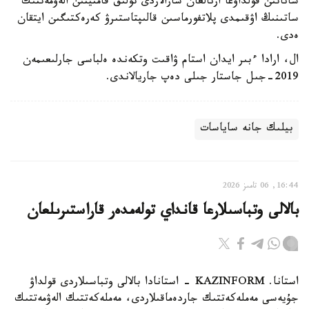
ساناتىن قولداۋعا ارنالعان شارالاردى تولىق قامتيتىن الەۋمەتتىك
ساتىنىڭ اۋقىمدى پلاتفورماسىن قالىپتاستىرۋ كەرەكتىگىن ايتقان
ەدى.
ال، ارادا ءبىر ايدان استام ۋاقىت وتكەندە ەلباسى جارلىعىمەن
2019-جىل جاستار جىلى دەپ جاريالاندى.
بيلىك جانە ساياسات
16:44, 06 تامىز 2026
بالالى وتباسىلارعا قانداي تولەمدەر قاراستىرىلعان
استانا. KAZINFORM - استانادا بالالى وتباسىلاردى قولداۋ
جۇيەسى مەملەكەتتىك جاردەماقىلاردى، مەملەكەتتىك الەۋمەتتىك