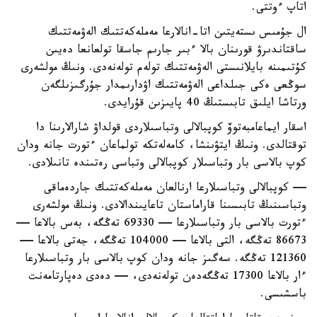
اتاپ ءوتتى.
ال جۇمىس ىستەيتىن اتا-انالارعا مەملەكەتتىك الەۋمەتتىك
ساقتاندىرۋ قورىنان بالا ءبىر جارىم جاسقا تولعانعا دەيىن
كۇتىمىنە بايلانىستى الەۋمەتتىك تولەم تولەنەدى. ونىڭ مولشەرى
سوڭعى ەكى جىلداعى الەۋمەتتىك اۋدارىمدار جۇرگىزىلگەن
ورتاشا ايلىق تابىستىڭ 40 پايىزىن قۇرايدى.
اسقار ايماعامبەتوۆ كوپبالالى وتباسىلاردى قولداۋ شارالارىنا دا
توقتالدى. ونىڭ ايتۋىنشا، كامەلەتكە تولماعان ءتورت جانە ودان
كوپ بالاسى بار وتباسىلار كوپبالالى وتباسى رەتىندە تانىلادى.
— كوپبالالى وتباسىلارعا ارنالعان مەملەكەتتىك جاردەماقى
وتباسىنىڭ تابىسىنا قاراماستان تاعايىندالادى. ونىڭ مولشەرى
ءتورت بالاسى بار وتباسىلارعا — 69330 تەڭگە، بەس بالاعا —
86673 تەڭگە، التى بالاعا — 104000 تەڭگە، جەتى بالاعا —
121360 تەڭگە. سەگىز جانە ودان كوپ بالاسى بار وتباسىلارعا
ءار بالاعا 17300 تەڭگەدەن تولەنەدى، — دەدى دەپارتامەنت
باسشىسى.