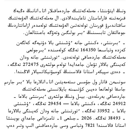
ونىڭ ايتۋىنشا، مەملەكەتتىك جاردەماقىلار اتا-انانىڭ ەڭبەك
قىزمەتىنە قاراماستان تاعايىندالادى. ال مەملەكەتتىك الەۋمەتتىك
ساقتاندىرۋ قورىنان تولەنەتىن الەۋمەتتىك تولەمدەر ازاماتتاردىڭ
جوعالتقان تابىسىنىڭ ءبىر بولىگىن وتەۋگە باعىتتالعان.
- ءبىرىنشى، ەكىنشى جانە ءۇشىنشى بالا دۇنيەگە كەلگەن
كەزدە وتباسىعا 164350 تەڭگە كولەمىندە ءبىرجولعى
مەملەكەتتىك جاردەماقى تولەنەدى. ءتورتىنشى جانە ودان
كەيىنگى بالالار تۋعان جاعدايدا تولەم مولشەرى 272475 تەڭگە،
- دەدى سپيكەر استانا قالاسىنىڭ كوممۋنيكاتسيالار الاڭىندا.
سونىمەن قاتار ول جۇمىس ىستەمەيتىن اتا-انالارعا بالا ءبىر جارىم
جاسقا تولعانعا دەيىن كۇتىمىنە بايلانىستى مەملەكەتتىك
جاردەماقى بەرىلەدى. بيىل ونىڭ مولشەرى ءبىرىنشى بالاعا -
24912 تەڭگە، ەكىنشى بالاعا — 29454 تەڭگە، ءۇشىنشى
بالاعا - 33952 تەڭگە، ءتورتىنشى جانە ودان كەيىنگى بالالارعا
- 38493 تەڭگە. 2026 -جىلعى 1- تامىزداعى جاعداي بويىنشا
استانا قالاسىندا 7821 وتباسى وسى جاردەماقىنى الىپ وتىر دەپ