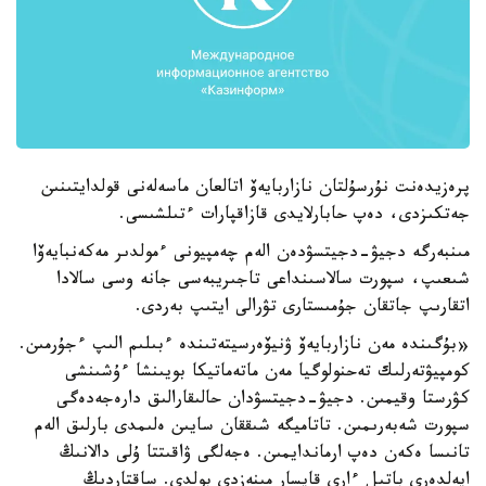
پرەزيدەنت نۇرسۇلتان نازاربايەۆ اتالعان ماسەلەنى قولدايتىنىن
جەتكىزدى، دەپ حابارلايدى قازاقپارات ءتىلشىسى.
مىنبەرگە دجيۋ-دجيتسۋدەن الەم چەمپيونى ءمولدىر مەكەنبايەۆا
شىعىپ، سپورت سالاسىنداعى تاجىريبەسى جانە وسى سالادا
اتقارىپ جاتقان جۇمىستارى تۋرالى ايتىپ بەردى.
«بۇگىندە مەن نازاربايەۆ ۋنيۆەرسيتەتىندە ءبىلىم الىپ ءجۇرمىن.
كومپيۋتەرلىك تەحنولوگيا مەن ماتەماتيكا بويىنشا ءۇشىنشى
كۋرستا وقيمىن. دجيۋ-دجيتسۋدان حالىقارالىق دارەجەدەگى
سپورت شەبەرىمىن. تاتاميگە شىققان سايىن ەلىمدى بارلىق الەم
تانىسا ەكەن دەپ ارماندايمىن. ەجەلگى ۋاقىتتا ۇلى دالانىڭ
ايەلدەرى باتىل ءارى قايسار مىنەزدى بولدى. ساقتاردىڭ