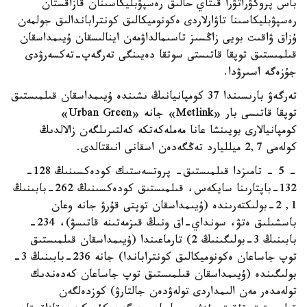
باس پروكۋراتۋرا قىتاي حالىق رەسپۋبليكاسىنان قازاقستان
رەسپۋبليكاسىنا تاۋارلاردى ەكونوميكالىق كونتراباندالىق جولمەن
ۇزاق ۋاقىت بويى زاڭسىز تاسىمالداۋمەن اينالىسقان ۇيىمداسقان
قىلمىستىق توپقا قاتىستى سوتقا دەيىنگى تەرگەپ-تەكسەرۋدى
جۇزەگە اسىرۋدا.
تەرگەۋ بارىسىندا 37 كومپانيانىڭ ىشىندە ۇيىمداسقان قىلمىستىق
توپقا قاتىسى بار «Metlink» جانە «Urban Green»
كومپانيالارى بويىنشا عانا مەملەكەتكە كەلتىرىلگەن زالالدىڭ
كولەمى 2,7 ميلليارد تەڭگەدەن اسقانى انىقتالدى.
- 5 - تامىزدا قىلمىستىق- پروتسەستىك كودەكسىنىڭ 128-
132-باپتارىنا سايكەس، قىلمىستىق كودەكسىنىڭ 262-بابىنىڭ
1, 2-بولىكتەرىندە (ۇيىمداسقان توپتى قۇرۋ جانە وعان
باسشىلىق ەتۋ، سونداي-اق ونىڭ قىزمەتىنە قاتىسۋ)، 234-
بابىنىڭ 3-بولىگىنىڭ 2) تارماعىندا (ۇيىمداسقان قىلمىستىق
توپ جاساعان ەكونوميكالىق كونتراباندا) جانە 236-بابىنىڭ 3-
بولىگىندە (ۇيىمداسقان قىلمىستىق توپ جاساعان كەدەندىك
تولەمدەر مەن الىمداردى تولەۋدەن جالتارۋ) كوزدەلگەن