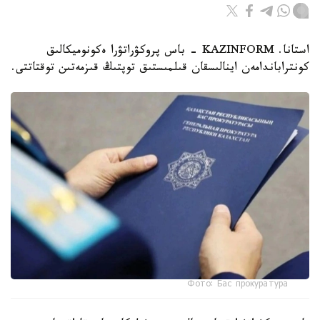
استانا. KAZINFORM - باس پروكۋراتۋرا ەكونوميكالىق
كونتراباندامەن اينالىسقان قىلمىستىق توپتىڭ قىزمەتىن توقتاتتى.
Фото: Бас прокуратура