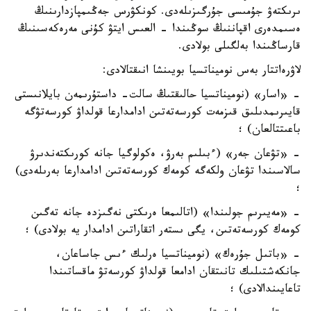
ىرىكتەۋ جۇمىسى جۇرگىزىلەدى. كونكۋرس جەڭىمپازدارىنىڭ
ەسىمدەرى اقپاننىڭ سوڭىندا - العىس ايتۋ كۇنى مەرەكەسىنىڭ
قارساڭىندا بەلگىلى بولادى.
لاۋرەاتتار بەس نوميناتسيا بويىنشا انىقتالادى:
- «اسار» (نوميناتسيا حالىقتىڭ سالت- داستۇرىمەن بايلانىستى
قايىرىمدىلىق قىزمەت كورسەتەتىن ادامدارعا قولداۋ كورسەتۋگە
باعىتتالعان) ؛
- «تۋعان جەر» (ءبىلىم بەرۋ، ەكولوگيا جانە كورىكتەندىرۋ
سالاسىندا تۋعان ولكەگە كومەك كورسەتەتىن ادامدارعا بەرىلەدى)
؛
- «مەيىرىم جولىندا» (اتالىمعا ەرىكتى نەگىزدە جانە تەگىن
كومەك كورسەتەتىن، يگى ىستەر اتقاراتىن ادامدار يە بولادى) ؛
- «باتىل جۇرەك» (نوميناتسيا ەرلىك ءىس جاساعان،
جانكەشتىلىك تانىتقان ادامعا قولداۋ كورسەتۋ ماقساتىندا
تاعايىندالادى) ؛