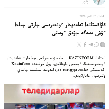
اۆتور
17:43, 07 تامىز 2026
قازاقستاندا تەلەديدار ءوندىرىسى جارتى جىلدا
ءۇش ەسەگە جۋىق ءوستى
استانا. KAZINFORM - ەلىمىزدە سوڭعى جىلداردا تەلەديدار
ءوندىرىسىنىڭ ءوسىمى بايقالادى. بۇل جونىندە Kazinform
اگەنتتىگى energyprom.kz دەرەكتەرىنە سىلتەمە جاساي
وتىرىپ، حابارلايدى.