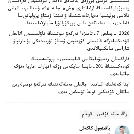
قىلمىستىق قۇقىق بۇزۋدى جاسادى دەگەن كۇدىكپەن قازاقستان
رەسپۋبليكاسىنىڭ ازاماتتارى «ش» جانە «ا» ۇستالىپ، الماتى
قالاسى پوليتسيا دەپارتامەنتىنىڭ ۋاقىتشا ۇستاۋ يزولياتورىنا
قامالدى، - دەلىنگەن باس پروكۋراتۋرا حابارلاماسىندا.
2026 -جىلعى 7-تامىزدا تەرگەۋ سوتىنىڭ قاۋلىسىمەن اتالعان
كۇدىكتىلەرگە قاتىستى كۇزەتپەن ۇستاۋ تۇرىندەگى بۇلتارتپاۋ
شاراسى سانكسيالاندى.
قازاقستان رەسپۋبليكاسى قىلمىستىق- پروتسەستىك
كودەكسىنىڭ 201-بابىنا سايكەس وزگە اقپارات جاريا ەتۋگە
جاتپايدى.
ايتا كەتەلىك الماتىدا جالعان مەملەكەتتىك تىركەۋ نومىرلەرىن
ساتقان كۇدىكتى قولعا تۇسكەن ەدى.
زاڭ جانە قۇقىق
قوعام
باقىتجول كاكەش