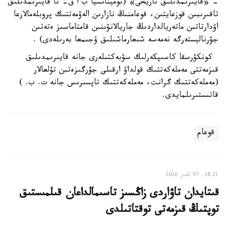
- «قايىرىمدىلىق تاريحى» (نوميناتسيا ب ا ق- تا قايىرىمدىلىق
تاقىرىبىن قوزعايتىن، قوعامنىڭ نازارىن الەۋمەتتىك پروبلەمالارعا
اۋدارتاتىن ماتەريالداردىڭ جاريالانۋىنىن قامتاماسىز ەتەتىن
جۋرناليستەرگە نەمەسە شىعارماشىلىق ۇجىمعا بەرىلەدى) .
كونكۋرسقا كاسىپكەرلىك سۋبەكتىلەرى جانە قايىرىمدىلىق
قىزمەتتى مەملەكەتتىك قولداۋ ارقىلى جۇرگىزەتىن تۇلعالار
(مەملەكەتتىك گرانت، مەملەكەتتىك تاپسىرىس جانە ت. ب. )
قاتىستىرىلمايدى.
قوعام
18:21, 07 تامىز 2026
قىتايدان تاۋاردى زاڭسىز تاسىمالداعان قىلمىستىق
توپتىڭ قىزمەتى توقتاتىلدى