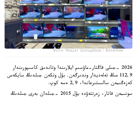
Фото: Мақсат Шағырбаев / Kazinform
2026 -جىلى قاڭتار-ماۋسىم ايلارىندا وتاندىق كاسىپورىندار
112,9 مىڭ تەلەديدار وندىرگەن. بۇل وتكەن جىلدىڭ سايكەس
كەزەڭىمەن سالىستىرعاندا، 2,9 ەسە كوپ.
سونىمەن قاتار، زەرتتەۋدە بۇل 2015 -جىلدان بەرى جىلدىڭ
العاشقى التى ايىنداعى ەڭ جوعارى كورسەتكىش ەكەنى اتاپ
وتىلگەن. دەگەنمەن، قازىرگى ءوندىرىس كولەمى وتكەن
ونجىلدىقتىڭ باسىنداعى رەكوردتىق دەڭگەيدەن ءالى دە
ايتارلىقتاي تومەن. ماسەلەن، 2013 -جىلى قازاقستاندا 580
مىڭعا جۋىق تەلەديدار شىعارىلعان بولاتىن.