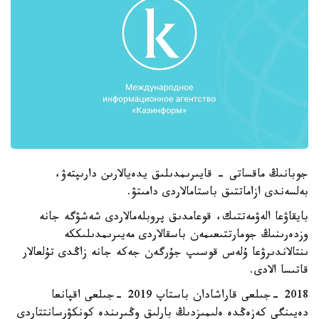
جوبانىڭ ماقساتى - قايىرىمدىلىق يدەيالارىن دارىپتەۋ،
بەلسەندى ازاماتتىق باستامالاردى دامىتۋ.
بايقاۋعا الەۋمەتتىك، قوعامدىق پروبلەمالاردى شەشۋگە جانە
وزدەرىنىڭ جومارتتىعىمەن باسقالاردى مەيىرىمدىلىككە
ىنتالاندىرۋعا ۇلەس قوسىپ جۇرگەن جەكە جانە زاڭدى تۇلعالار
قاتىسا الادى.
2018 -جىلعى قاراشادان باستاپ 2019 -جىلعى اقپانعا
دەيىنگى كەزەڭدە ەلىمىزدىڭ بارلىق وڭىرىندە كونكۋرسانتتاردى