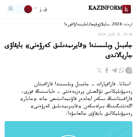
KAZINFORM
ق ز
ترەند:
2026-سايلاۋ
وقيعا
تاعايىنداۋ
اقوردا
20:48, 22 قاڭتار 2019
جامبىل وبلىسىندا «قايرىمدىلىق كەرۋەنى» بايقاۋى
جاريالاندى
استانا. قازاقپارات - جامبىل وبلىسىندا قازاقستان
رەسپۋبليكاسى تۇڭعىش پرەزيدەنتى - ەلباسىنىڭ قورى،
قازاقستاننىڭ ىسكەر ايەلدەر قاۋىمداستىعى جانە «حابار»
اگەنتتىگىنىڭ بىرلەسكەن «قايىرىمدىلىق كەرۋەنى»
رەسپۋبليكالىق بايقاۋى جالعاسۋدا.