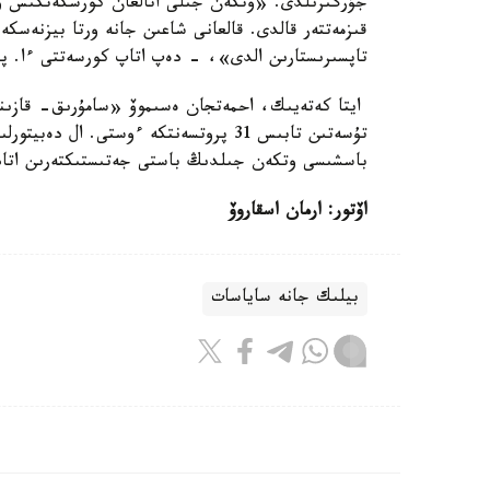
تاپسىرىستارىن الدى»، - دەپ اتاپ كورسەتتى ءا. پى
ايتا كەتەيىك، احمەتجان ەسىموۆ «سامۇرىق- قازىنا
باسشىسى وتكەن جىلدىڭ باستى جەتىستىكتەرىن اتا
اۆتور: ارمان اسقاروۆ
بيلىك جانە ساياسات