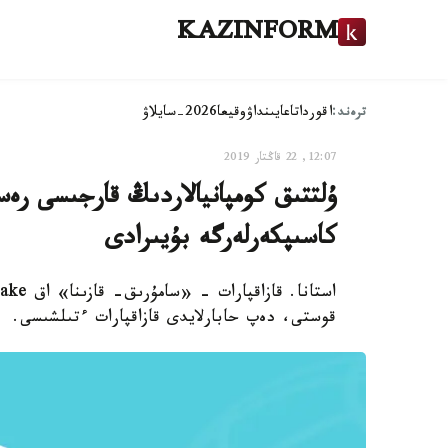
KAZINFORM
ترەند:
اقوردا
تاعايىنداۋ
وقيعا
2026-سايلاۋ
12:07, 22 قاڭتار 2019
ۇلتتىق كومپانيالاردىڭ قارجىسى رەس
كاسىپكەرلەرگە بۇيىرادى
قوستى، دەپ حابارلايدى قازاقپارات ءتىلشىسى.