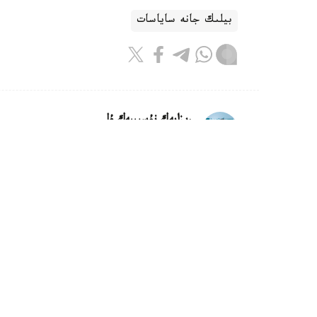
بيلىك جانە ساياسات
ريزابەك نۇسىپبەك ۇلى
اۆتور
16:38, 08 تامىز 2026
ۇسىنادى
استانا. KAZINFORM - قازاقستانن
بولەك، تالاپكەرلەرگە 2 مىڭنان 