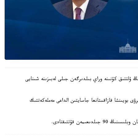
ڭ ۇلتتىق كۇنىنە وراي بىلدىرگەن جىلى لەبىزىنە شىنايى
ى بويىنشا قازاقستانعا جاسايتىن الداعى مەملەكەتتىك
ىعىمەن قۇتتىقتادى.