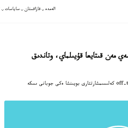
الەمدە
قازاقستان
ساياسات
ت
ەي مەن قىتايعا قۇيىلماي، وتاندىق
استانا. قازاقپارات - «سامۇرىق- قازىنا» اق off-take كەلىسىمشارتتارى بويىنشا ەكى جوبانى ىسكە