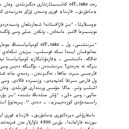
رەت off-take كەلىسىمشارتتارى ەنگىزىلدى.
«سامۇرىق- قازىنا» قورى ونىمەن ۇزاق مەرزىمدى كەل
«وسىلايشا، ءبىز قازاقستاندا شىعارىلعان ونىمدەردى
موينىمىزعا الامىز. ماسەلەن، وتكەن جىلى وسى ۇلگى
ءبىرىنشىسى، ول - off-take كو
تەڭگە. ەكىنشىسى - «قازمۇنايگاز» كومپانياسىنا تيە
بىزگە نە بەرەدى؟ بىرىنشىدەن، بۇگىنگە دەيىن وسى تاۋ
قارجىسى سىرت جاققا، نەگىزىنەن، رەسەي جانە قىتا
ول قارجى سىرتقا كەتپەيدى، وزىمىزدە قالادى. وسى ش
اشىلىپ وتىر. جاڭا جۇمىس ورىندارى قۇرىلدى. وعان 
راسىمدەۋدى كوزدەيمىز»، - دەدى ءا. پىرمەتوۆ استان
باسقارۋشى ديرەكتورى «سامۇرىق- قازىنا» قورى اياس
سوزىنە قاراعاندا، بۇرىن 4500 