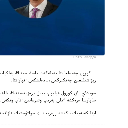
Фото: Ақорда
- كورول جەدەلحاتتا مەملەكەت باسشىسىنىڭ بەلگيانى
ريزاشىلىعىن جەتكىزگەن،-دەلىنگەن اقپاراتتا.
سونداي-اق كورول فيليپپ بيىل پرەزيدەنتتىڭ شاقىرۋ
ساپارىنا ەرەكشە ءمان بەرىپ وتىرعانىن اتاپ وتكەن.
ايتا كەتەيىك، كەشە پرەزيدەنت سولتۇستىك قازاقستان وبلىسىنىڭ 90 جىلد