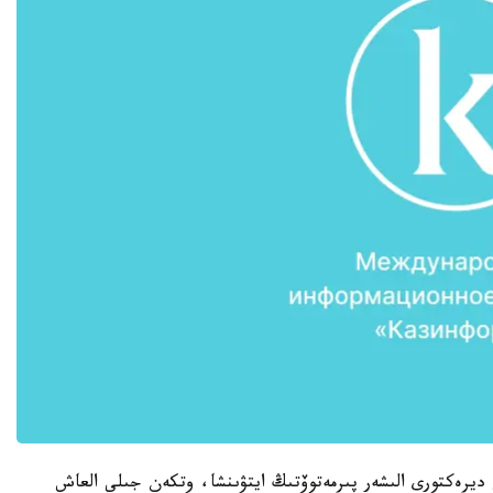
ديرەكتورى الىشەر پىرمەتوۆتىڭ ايتۋىنشا، وتكەن جىلى العاش