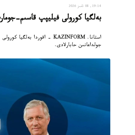
19:14, 08 تامىز 2026
بەلگيا كورولى فيليپپ قاسىم-جومار
استانا. KAZINFORM - اقوردا بەل
جولداعانىن حابارلادى.