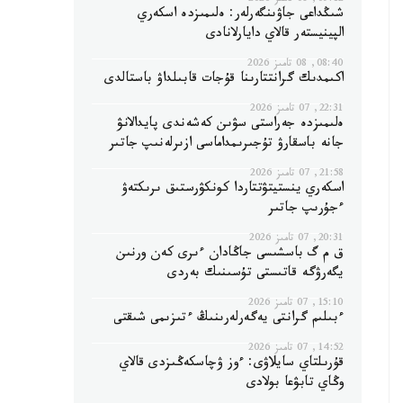
09:12, 08 تامىز 2026
شىڭداعى جاۋىنگەرلەر: ەلىمىزدە اسكەري
الپينيستەر قالاي دايارلانادى
08:40, 08 تامىز 2026
اكىمدىك گرانتتارىنا قۇجات قابىلداۋ باستالدى
22:31, 07 تامىز 2026
ەلىمىزدە جەراستى سۋىن كەشەندى پايدالانۋ
جانە باسقارۋ تۇجىرىمداماسى ازىرلەنىپ جاتىر
21:58, 07 تامىز 2026
اسكەري ينستيتۋتتاردا كونكۋرستىق ىرىكتەۋ
ءجۇرىپ جاتىر
20:31, 07 تامىز 2026
ق م گ باسشىسى جاڭادان ءىرى كەن ورنىن
يگەرۋگە قاتىستى تۇسىنىك بەردى
15:10, 07 تامىز 2026
ءبىلىم گرانتى يەگەرلەرىنىڭ ءتىزىمى شىقتى
14:52, 07 تامىز 2026
قۇرىلتاي سايلاۋى: ءوز ۋچاسكەڭىزدى قالاي
وڭاي تابۋعا بولادى