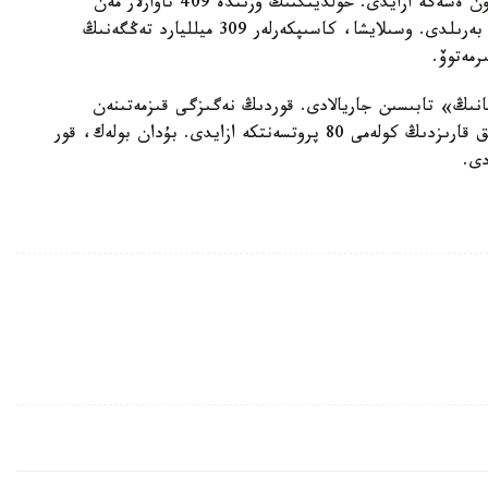
جۇرگىزىلدى. «وتكەن جىلى اتالعان كورسكەتكىش ون ەسەگە ازايدى. حولدينگتىڭ وزىندە 409 تاۋارلار مەن
قىزمەتتەر قالدى. قالعانى شاعىن جانە ورتا بيزنەسكە بەرىلدى. وسىلايشا، كاسىپكەرلەر 309 ميلليارد تەڭگەنىڭ
رمەتوۆ.
نىڭ» تابىسىن جاريالادى. قوردىڭ نەگىزگى قىزمەتىنەن
تۇسەتىن تابىس 31 پروتسەنتكە ءوستى. ال دەبيتورلىق قارىزدىڭ كولەمى 80 پروتسەنتكە ازايدى. بۇدان بولەك، قور
دى.