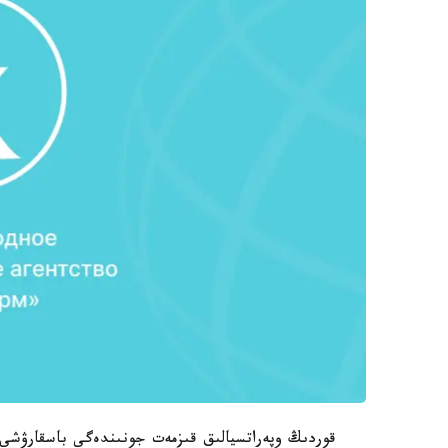
قوردىڭ وپەراتسيالىق قىزمەت جونىندەگى باسقارۋشى 