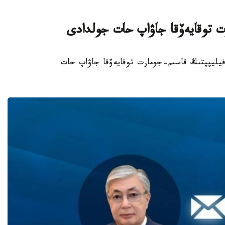
ت توقايەۆقا جاۋاپ حات جولدادى
گيا كورولى فيليپپتىڭ قاسىم-جومارت توقايەۆقا جاۋاپ حات