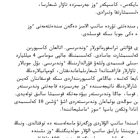
 وعان سايكەس، كاسىپكەر ءوز جەرىمىزدە تاۋار شىعارسا،
ىسىمشارتقا وتىرادى.
 مىندەتتى تۇردە ساتىپ الامىز دەگەن مىندەتتەمەنى ءوز
دە ەكى جوبا ىسكە قوسىلدى.
مپانياسىنىڭ جوعارى قۋاتتى تراسفورماتورلار ءوندىرىسى. اتالعان كاسىپورىن
جەلتوقسان ايىندا ىسكە قوسىلىپ، بىزبەن تىكەلەي كەلىسىمشارت جاسادى. كەلىسىمنىڭ جالپى سوماسى 4 ميلليارد
سىلى قىسىمدى ولشەۋ قۇرالدارىنىڭ ءوندىرىسى. بۇل جوبالار
ارلار قازاقستاندا شىعارىلماعاندىقتان، كومپانيالاردىڭ
يعا كەتسە، جاڭاعى كاسىپورىنداردى ىسكە قوسقاننان كەيىن
ارالاردىڭ ناتيجەسىندە ءوز جەرىمىزدە قاجەتتى وندىرىستەر
قوسا، جاڭا وندىرىستەر بيۋدجەتكە قوسىمشا سالىق تولەيدى.
جالپى، وسى ەكى- ءۇش جىلدىڭ ىشىندە ءبىز بۇرىن سوڭدى بولماعان وندىرىستەردى اشۋ ءۇشىن 10 كەلىسىمدى
ادا وتكەن باسپا ءسوز ءماسليحاتىندا.
ىندا ساتىپ الۋلاردى وزگەرتۋ ماسەلەسىنە دە توقتالدى. ونىڭ
تاۋارلار مەن قىزمەتتەر بويىنشا بارلىق ساتىپ الۋلار حولدينگتىڭ ءوز ىشىندە