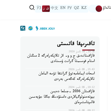
الداۋ
KZ
QZ
РУ
EN
中文
ق ز
ЎЗ
تاقىرىپقا قاتىستى
16:38, 08 تامىز 2026
قازاقستاندىق ج و و- لار تالاپكەرلەرگە 2 مىڭنان
استام قوسىمشا گرانت ۇسىنادى
15:43, 08 تامىز 2026
اسحات ايماعامبەتوۆ گرانتقا تۇسە الماعان
تالاپكەرلەرگە كەڭەس بەردى
10:12, 08 تامىز 2026
قازاقستان 2036 -جىلعا دەيىن
بيوتەحنولوگيالاردى دامىتۋدىڭ جاڭا جۇيەسىن
قالىپتاستىرماق