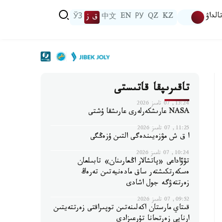
الداۋ
KZ
QZ
РУ
EN
中文
ق ز
ЎЗ
تاقىرىپقا قاتىستى
13:24, 07 تامىز 2026
NASA عارىشكەرلەرى عارىشقا ۇشتى
11:25, 07 تامىز 2026
ا ق ش مۋزەيىندەگى التىن ۇزەڭگى
10:24, 07 تامىز 2026
تۋۆاداعى «پاتشالار اڭعارىنان» تابىلعان
ەسكەرتكىشتەر ساق مادەنيەتىن تەرەڭ
زەرتتەۋگە جول اشادى
09:52, 07 تامىز 2026
قىتاي مارستان اكەلىنەتىن توپىراقتى زەرتتەيتىن
ارنايى زەرتحانا تۇرعىزادى