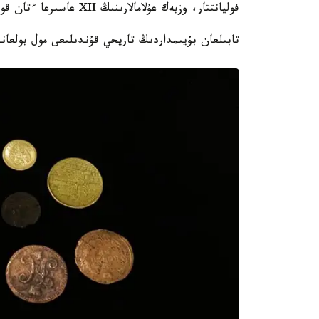
فوليانتتار، وزبەك عۇلامالارىنىڭ XII عاسىرعا ءتان قولجازبالارى، وزبەك حاندىقتارىنىڭ قۇجاتتارى دا كەزدەستى.
تابىلعان بۇيىمداردىڭ تاريحي قۇندىلىعى مول بولعاند