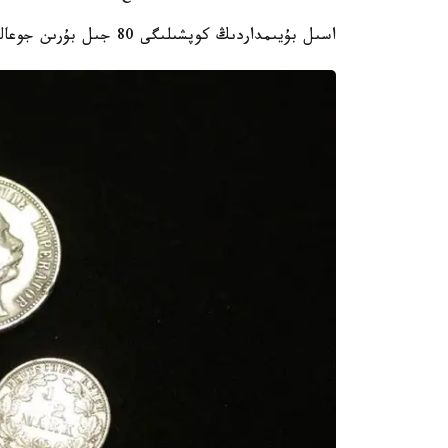
اسىل بۇيىمداردىڭ كوپشىلىگى 80 جىل بۇرىن جوعالىپ كەتتى دەپ سانالعان.