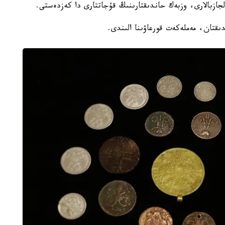
ىقتان، مەملەكەت قورعاۋىنا الىندى.