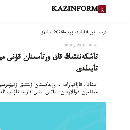
KAZINFORM
ترەند:
اقوردا
تاعايىنداۋ
وقيعا
2026-سايلاۋ
08:43, 21 قاڭتار 2019
تاشكەنتتىڭ قاق ورتاسىنان قۇنى ميلل
تابىلدى
استانا. قازاقپارات - وزبەكستان ۇلتتىق ۋنيۆەرس
ميلليون دوللاردان اساتىن التىن قازىنا تاۋىپ الدى. بۇل تۋرالى Kun.uz ين