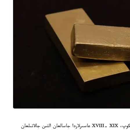
سونداي- اق ⅩⅨ عاسىردا جاسالعان التىن ميكروسكوپ، XVIII- XIX عاسىرلاردا جاسالعان التىن جالاتىلعان