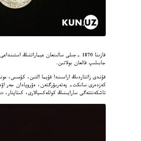
قازىنا 1870 -جىلى سالىنعان عيماراتتىڭ استى
جابىلىپ قالعان بولاتىن.
قۇندى زاتتاردىڭ اراسىندا قۇيما التىن، كۇمىس، مونە
كەزدەرى سانكت- پەتەربۋرگتەن، ەۋروپادان جەر اۋدار
تاشكەنتتەگى سارايىنىڭ كوللەكسيالارى، كىتاپتار، ت.