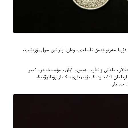
نداعى قۇپيا جەرتولەدەن تابىلدى. وعان اپاراتىن جول بۇزىلىپ،
تالار، باعالى زاتتار، ىدىس- اياق، مۇسىنشەلەر، ءبىر
ىلعان ادامداردىڭ بۇيىمدارى، كنياز رومانوۆتىڭ
 ب. بار.