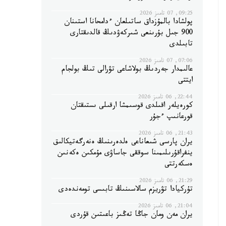
09:25, 07 تامىز 2026
پولشادا بالمۇزداق ساتىلعان ءدامحانا استىنان
900 جىل بۇرىنعى شىركەۋدىڭ قالدىقتارى
تابىلدى
07:06, 07 تامىز 2026
عالىمدار جەردىڭ بولاشاعى تۋرالى تىڭ بولجام
ايتتى
22:44, 06 تامىز 2026
كورەيلەر اقىلدى قوسىمشا ارقىلى ىستىقتان
قورعانىپ ءجۇر
21:43, 06 تامىز 2026
يران پارسى شىعاناعى ەلدەرىنىڭ ەنەرگەتيكالىق
ينفراقۇرىلىمىنا سوققى جاساۋى مۇمكىن ەكەنىن
ەسكەرتتى
21:29, 06 تامىز 2026
تۇركيادا تۋريزم سالاسىنىڭ تابىسى تومەندەدى
21:04, 06 تامىز 2026
يران مەن ومان جاڭا تەڭىز باعىتىن قۇردى