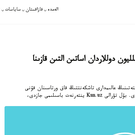
الەمدە
قازاقستان
ساياسات
ت
يون دوللاردان اساتىن التىن قازىنا
يتەتىنىڭ عالىمدارى تاشكەنتتىڭ قاق ورتاسىنان قۇنى
تەرنەت باسىلىمى جازدى،