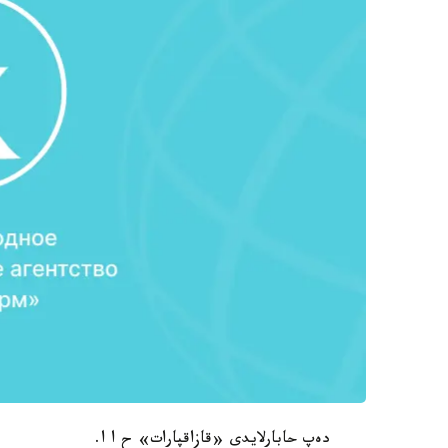
دەپ حابارلايدى «قازاقپارات» ح ا ا.