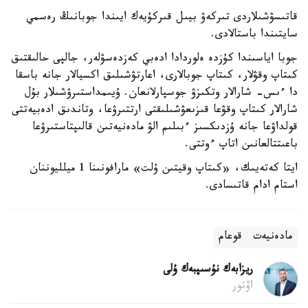
قاتىسۋشىلاردى تىركەۋ بيىل قىركۇيەك ايىندا جوبانىڭ رەسمي
سايتىندا باستالادى.
جوبا اياسىندا كۇزدە ەلوردادا ادەبي كەزدەسۋلەر، جالپى حالىقتىق
كىتاپ وقۋلار، كىتاپ جوبالارى، اعارتۋشىلىق اكسيالار جانە باسقا
دا ءىس- شارالار وتكىزۋ جوسپارلانعان. ۇيىمداستىرۋشىلار بۇل
شارالار كىتاپ وقۋعا قىزىعۋشىلىقتى ارتتىرۋعا، وتاندىق ادەبيەتتى
قولداۋعا جانە ۇزدىكسىز ءبىلىم الۋ مادەنيەتىن قالىپتاستىرۋعا
باعىتتالعانىن اتاپ ءوتتى.
ايتا كەتەيىك، «كىتاپ وقيتىن ۇلت» مارافونىنا 1 ميلليوننان
استام ادام قاتىسادى.
مادەنيەت
قوعام
ريزابەك نۇسىپبەك ۇلى
اۆتور