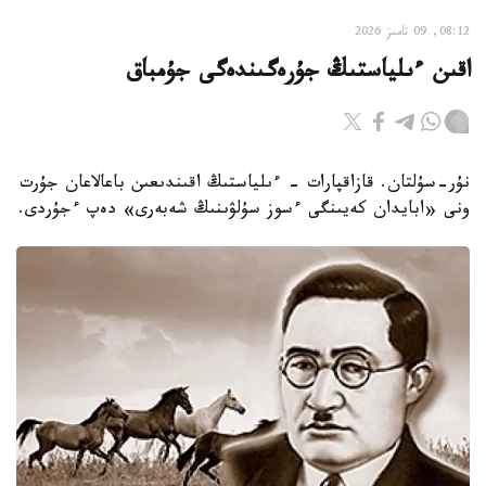
08:12, 09 تامىز 2026
اقىن ءىلياستىڭ جۇرەگىندەگى جۇمباق
نۇر-سۇلتان. قازاقپارات - ءىلياستىڭ اقىندىعىن باعالاعان جۇرت
ونى «ابايدان كەيىنگى ءسوز سۇلۋىنىڭ شەبەرى» دەپ ءجۇردى.