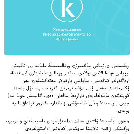
وبلىستىق «رۋحاني جاڭعىرۋ» ورتالىعىنىڭ ماماندارى اتالمىش
جوبانى قولعا الاتىن بولادى. بىلتىر ورتالىق ماماندارى ايماقتىڭ
ارداگەرلەر كەڭەسى، ساياسي پارتيالار جەتەكشىلەرى مەن
ۇكىمەتتىك ەمەس ۇيىم مۇشەلەرىمەن كەزدەسىپ، بۇل باعىتتا
كوپتەگەن ماسەلەلەردى تارازىعا سالعان ەدى. اتالمىش جوبا سول
جيىن بارىسىندا وعان قاتىسۋشى ازاماتتاردىڭ زور قولداۋىنا يە
بولدى.
«جوبا اياسىندا ۇلتتىق سالت-داستۇرلەردى ناسيحاتتاي وتىرىپ،
بۇگىنگى ۋاقىت تالابىنا سايكەس كەلەتىن داستۇرلەردى