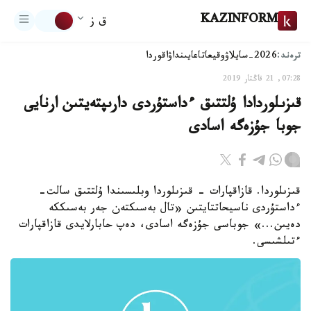
KAZINFORM
ق ز
ترەند:
2026-سايلاۋ
وقيعا
تاعايىنداۋ
اقوردا
07:28, 21 قاڭتار 2019
قىزىلوردادا ۇلتتىق ءداستۇردى دارىپتەيتىن ارنايى
جوبا جۇزەگە اسادى
قىزىلوردا. قازاقپارات - قىزىلوردا وبلىسىندا ۇلتتىق سالت-
ءداستۇردى ناسيحاتتايتىن «تال بەسىكتەن جەر بەسىككە
دەيىن...» جوباسى جۇزەگە اسادى، دەپ حابارلايدى قازاقپارات
ءتىلشىسى.