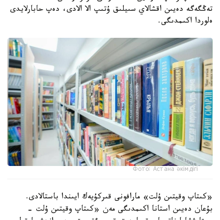
تەڭگەگە دەيىن اقشالاي سىيلىق ۇتىپ الا الادى، دەپ حابارلايدى
ەلوردا اكىمدىگى.
Фото: Астана әкімдігі
«كىتاپ وقيتىن ۇلت» مارافونى قىركۇيەك ايىندا باستالادى.
بۇعان دەيىن استانا اكىمدىگى مەن «كىتاپ وقيتىن ۇلت -