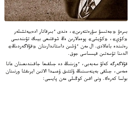
بىرەۋ «جەتىسۋ سۋرەتتەرىن»، ەندى ءبىرقاتار ادەبيەتشىلەر
«كۇي»، «كۇيشى» پوەمالارىن ەڭ شوقتىعى بيىك تۋىندىسى
رەتىندە باعالادى. ال مەن ءۇشىن داستاندارىنان «قۇلاگەردىڭ»
الدىنا تۇسەتىن قيسساسى جوق.
قۇلاگەرگە كەلۋ سەبەبى، ءوزىنىڭ دە جىلقىعا جاقىندىعىنان عانا
ەمەس، جىلقى بەينەسىنىڭ ۇلتتىق ۇعىمدا الاتىن ايرىقشا ورنىنان
بولسا كەرەك. ونى اقىن كوڭىلى مەن پايىمى:
«سۇيگەن جار، سەنگەن دوستان جاقىن جىلقى،
بىلگەن جان بەكەر دەمەس اتتىڭ جايىن»، - دەپ جىرلايدى.
اقانداي اقىنعا قيامەتتىك سەرىك بولعان ورەن جۇيرىكتىڭ ۇلى
جىڭگىر استىڭ ۇستىندە، ءدۇيىم حالىقتىڭ الدىندا جاسالعان
جاۋىزدىقتان بولعان ءولىمى - ءىلياستىڭ وزەگىنە شوق