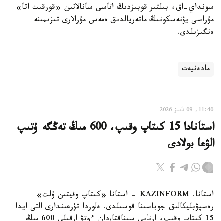
سونداي-اق، بىلتىر قوبىزدىڭ اتاسى سانالاتىن «قورقىت اتا»
مۇراسى يۋنەسكونىڭ ماتەريالدىق ەمەس مۇرالارى تىزىمىنە
ەنگىزىلدى.
مادەنيەت
11:40, 09 تامىز 2026
استانادا 15 كىتاپ وقىپ، 600 مىڭ تەڭگە ۇتىپ
الۋعا بولادى
استانا. KAZINFORM - استانا «كىتاپ وقيتىن ۇلت»
رەسپۋبليكالىق جوباسىنا قوسىلدى. ەلوردا تۇرعىندارى التى ايدا
15 كىتاپ وقىپ، ارنايى سىناقتاردان ءوتۋ ارقىلى 600 مىڭ