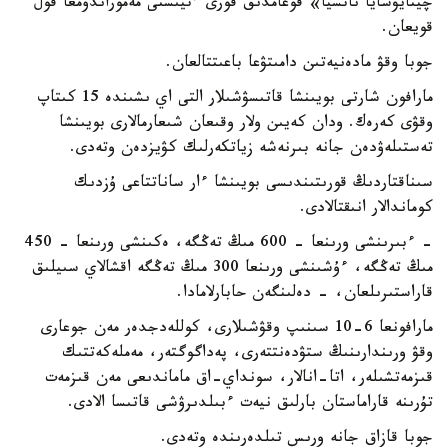
چيتايۋشايا ناتسيا» قوعامدىق قورى ءتيىستى مەموراندۋمعا قول
قويعان.
جوبا وقۋ مادەنيەتىن دامىتۋعا باعىتتالعان.
مارافون شارتى بويىنشا قاتىسۋشىلار التى اي ىشىندە 15 كىتاپ
وقۋى كەرەك. ودان كەيىن ولار وقىعان شىعارمالارى بويىنشا
تەستىلەۋدەن جانە بىرنەشە زياتكەرلىك كۋيزدەن وتەدى.
سىناقتاردىڭ قورىتىندىسى بويىنشا ءار ساناتتاعى ۇزدىك
كوماندالار انىقتالادى.
- ءبىرىنشى ورىنعا - 600 مىڭ تەڭگە، ەكىنشى ورىنعا - 450
مىڭ تەڭگە، ءۇشىنشى ورىنعا 300 مىڭ تەڭگە اقشالاي سىيلىق
قاراستىرىلعان، - دەلىنگەن حابارلامادا.
مارافونعا 6-10 سىنىپ وقۋشىلارى، كوللەدجدەر مەن جوعارى
وقۋ ورىندارىنىڭ ستۋدەنتتەرى، پەداگوگتەر، مەملەكەتتىك
قىزمەتشىلەر، اتا-انالار، سونداي-اق ماماندىعى مەن قىزمەت
تۇرىنە قاراماستان بارلىق نيەت ءبىلدىرۋشى قاتىسا الادى.
جوبا قازاق جانە ورىس تىلدەرىندە وتەدى.