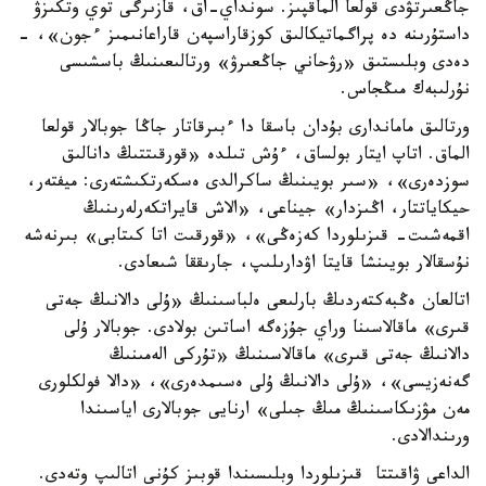
جاڭعىرتۋدى قولعا الماقپىز. سونداي-اق، قازىرگى توي وتكىزۋ
داستۇرىنە دە پراگماتيكالىق كوزقاراسپەن قاراعانىمىز ءجون»، -
دەدى وبلىستىق «رۋحاني جاڭعىرۋ» ورتالىعىنىڭ باسشىسى
نۇرلىبەك مىڭجاس.
ورتالىق ماماندارى بۇدان باسقا دا ءبىرقاتار جاڭا جوبالار قولعا
الماق. اتاپ ايتار بولساق، ءۇش تىلدە «قورقىتتىڭ دانالىق
سوزدەرى»، «سىر بويىنىڭ ساكرالدى ەسكەرتكىشتەرى: ميفتەر،
حيكاياتتار، اڭىزدار» جيناعى، «الاش قايراتكەرلەرىنىڭ
اقمەشىت- قىزىلوردا كەزەڭى»، «قورقىت اتا كىتابى» بىرنەشە
نۇسقالار بويىنشا قايتا اۋدارىلىپ، جارىققا شىعادى.
اتالعان ەڭبەكتەردىڭ بارلىعى ەلباسىنىڭ «ۇلى دالانىڭ جەتى
قىرى» ماقالاسىنا وراي جۇزەگە اساتىن بولادى. جوبالار ۇلى
دالانىڭ جەتى قىرى» ماقالاسىنىڭ «تۇركى الەمىنىڭ
گەنەزيسى»، «ۇلى دالانىڭ ۇلى ەسىمدەرى»، «دالا فولكلورى
مەن مۋزىكاسىنىڭ مىڭ جىلى» ارنايى جوبالارى اياسىندا
ورىندالادى.
الداعى ۋاقىتتا قىزىلوردا وبلىسىندا قوبىز كۇنى اتالىپ وتەدى.