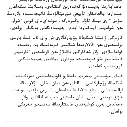
گيپوكسياعا توزىمدىلىك جانە قورشاعان ورتانىڭ قولايسىز
جاعدايلارىنا بەيىمدەلۋ گەندەرىن انىقتادى. وسىلايشا مىڭداعان
جىلدارعا جالعاسقان تابيعي سۇرىپتالۋدىڭ ناتيجەسىندە ولاردىڭ
سۋىق ءارى بيىك تاۋلى وڭىرلەرگە، سونداي-اق گوبي ءشولى
مەن شولەيتتى ايماقتارعا ابدەن بەيىمدەلگەنى بەلگىلى بولدى.
قازىرگى ۋاقىتتا شىڭجاڭ وۆچاركالارى ش و ق ك- نىڭ بارلىق
بولىمدەرى مەن قالالارىندا شتاتتىق قىزمەتتىك يت رەتىندە
قولدانىلادى. ولار شەكارالىق باقىلاۋ مەن قوعامدىق ءتارتىپتى
قامتاماسىز ەتۋ قىزمەتىندە جوعارى ايماقتىق بەيىمدىلىگىن
كورسەتىپ كەلەدى.
قىتاي جۇمىسشى يتتەردى باسقارۋ قاۋىمداستىعى دەرەگىنشە،
شىڭجاڭ وۆچاركاسى - التاي مەن تيان-شان تاۋلارىنىڭ
ارالىعىنداعى بايتاق دالادا قالىپتاسقان بايىرعى تۇقىم، توبەت،
قازاق توبەتى، تيان-شان ماستيفى دەپ تە اتالادى. ولار
ەجەلدەن بەرى كوشپەندى حالىقتاردىڭ سەنىمدى سەرىگى
بولعان.