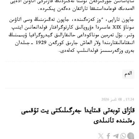
ساياساتىن جۇرگىزگەن تۇستا تەڭىزدىڭ قازىرگى اتاۋىن ادەيى
الەمدىك قوعامداستىققا تاراتقان دەگەن پىكىردە.
جاپون تاراپى، ءوز كەزەگىندە، جاپون تەڭىزىنىڭ وسى اتاۋىن
سوناۋ ⅩⅨ عاسىردا ەۋروپالىق كارتوگرافتار قولدانعانىن ايتىپ
وتىر. بۇل تەرمين موناكوداعى حالىقارالىق گيدروگرافيا ۇيىمىنىڭ
انىقتامالىقتارىندا ولار العاش جارىق كورگەن 1929 -جىلدان
بەرى وزگەرىسسىز قولدانىلىپ كەلەدى.
الەم
17:24, 08 تامىز 2026
قازاق توبەتى قىتايدا جەرگىلىكتى يت تۇقىمى
رەتىندە تانىلدى