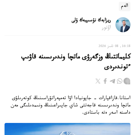
الەم
ريزابەك نۇسىپبەك ۇلى
اۆتور
16:18, 08 تامىز 2026
كليماتتىڭ وزگەرۋى ماتچا وندىرىسىنە قاۋىپ
ءتوندىردى
استانا.قازاقپارات - جاپونيادا اۋا تەمپەراتۋراسىنىڭ كوتەرىلۋى
ماتچا وندىرىسىنە قاجەتتى شاي جاپىراعىنىڭ ونىمدىلىگى مەن
دامىنە اسەر ەتە باستادى.