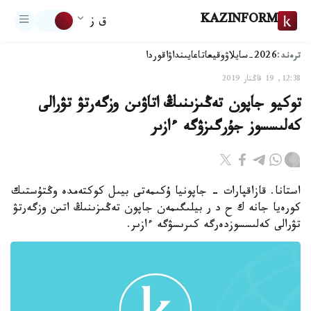
KAZINFORM
ق ز
ترەند:
2026-سايلاۋ
وقيعا
تاعايىنداۋ
اقوردا
12:38, 19 قاڭتار 2019
توكيو جاپون تەڭىزىنىڭ اتاۋىن وزگەرتۋ تۋرالى
كەلىسسوز جۇرگىزۋگە ءازىر
استانا. قازاقپارات - جاپونيا ۇكىمەتى بيىل كوكتەمدە وڭتۇستىك
كورەيا جانە ك ح د ر بيلىگىمەن جاپون تەڭىزىنىڭ اتىن وزگەرتۋ
تۋرالى كەلىسسوزدەرگە كىرىسۋگە ءازىر.