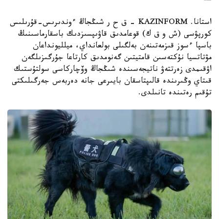
استانا. KAZINFORM – ق ح ر شىڭجاڭ ءوندىرىس-قۇرىلىس
كورپۋسى (ش و ق ك) قوعامدىق قاۋىپسىزدىك باسقارماسىنىڭ
باسپا ءسوز قىزمەتىنەن بەلگىلى بولعانداي، ميلليونداعان
مۋتاتسيا نۇكتەسىن قامتيتىن گەنومدىق كارتاعا جۇرگىزىلگەن
اۋقىمدى زەرتتەۋ ناتيجەسىندە شىڭجاڭ وۆچاركاسى سولتۇستىك
قىتاي وڭىرىندە قالىپتاسقان بايىرعى جانە دەربەس جەرگىلىكتى
تۇقىم رەتىندە تانىلدى.