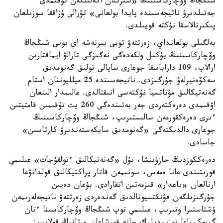
شىڭجاڭ وۆچاركاسىنىڭ «سىرتتان اكەلىنگەن تۇقىمدى
جەتىلدىرۋ ناتيجەسىندە پايدا بولعانى» تۋرالى ۇزاققا سوزىلعان
پىكىرتالاسقا نۇكتە قويىلدى.
بەلگىلى بولعانداي، زەرتتەۋ توبى بىرنەشە اي بويى شىڭجاڭ
وۆچاركاسىنىڭ بۇكىل ولكەدەگى نەگىزگى تارالۋ ايماقتارىن
ارالاپ، 109 داراباسقا جوعارى ساپالى تولىق گەنومدىق
سەكۆەنيرلەۋ جۇرگىزدى. ناتيجەسىندە 25 ميلليوننان استام
گەنەتيكالىق مۋتاتسيا نۇكتەسى انىقتالدى. عالىمدار الىنعان
اۋقىمدى دەرەكتەردى جەر بەتىندەگى 260 يت تۇقىمىن قامتيتىن
ءىرى دەرەكقورمەن سالىستىرىپ، شىڭجاڭ وۆچاركاسىنىڭ
جوعارى دالدىكتەگى «گەنومدىق سايكەستەندىرۋ كارتاسىن»
جاسادى.
دەرەككوزدىڭ جازۋىنشا، بۇل «گەنەتيكالىق ءتولقۇجات» عىلىمي
قورىتىندى عانا ەمەس، سونىمەن قاتار پراكتيكالىق قولدانۋعا
ارنالعان «باعدار» قىزمەتىن اتقارادى. بۇعان دەيىن
جۇرگىزىلگەن فۋنكتسيونالدىق گەندەردى زەرتتەۋ ناتيجەلەرىمەن
ۇشتاستىرا وتىرىپ، عىلىمي توپ شىڭجاڭ وۆچاركاسىنا ءتان