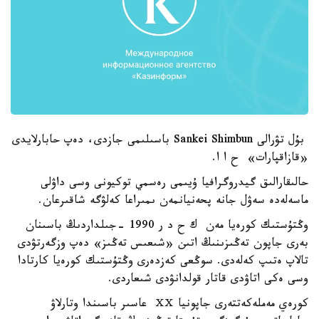
بۇل تۋرالى Sankei Shimbun باسىلىمى جازدى، دەپ حابارلايدى
«قازاقپارات» ح ا ا.
حالىقارالىق گيدروگرافيا ۇيىمى رەسمي توكيونى وسى داۋلى
ماسەلەدە سەۋل جانە پحەنيانمەن ىمىراعا كەلۋگە شاقىرعان.
وڭتۇستىك كورەيا مەن ك ح د ر 1990 -جىلداردىڭ باسىنان
بەرى جاپون تەڭىزىنىڭ اتىن «شىعىس تەڭىز» دەپ وزگەرتۋدى
تالاپ ەتىپ كەلەدى. سوڭعى كەزدەرى وڭتۇستىك كورەيا كارتادا
وسى ەكى اتاۋدى قاتار قولدانۋدى شىعاردى.
كورەي مەملەكەتتەرى جاپونيا ⅩⅩ عاسىر باسىندا وتارلاۋ