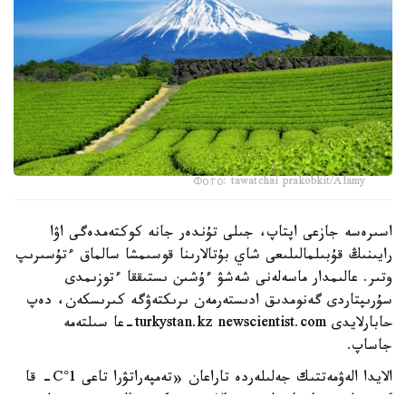
Фото: tawatchai prakobkit/Alamy
اسىرەسە جازعى اپتاپ، جىلى تۇندەر جانە كوكتەمدەگى اۋا
رايىنىڭ قۇبىلمالىلىعى شاي بۇتالارىنا قوسىمشا سالماق ءتۇسىرىپ
وتىر. عالىمدار ماسەلەنى شەشۋ ءۇشىن ىستىققا ءتوزىمدى
سۇرىپتاردى گەنومدىق ادىستەرمەن ىرىكتەۋگە كىرىسكەن، دەپ
حابارلايدى turkystan.kz newscientist.com-عا سىلتەمە
جاساپ.
الايدا الەۋمەتتىك جەلىلەردە تاراعان «تەمپەراتۋرا تاعى 1°C- قا
كوتەرىلسە، ماتچا مۇلدە جوعالادى» دەگەن مالىمدەمەنى عىلىمي