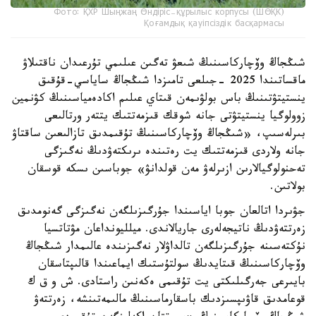
Фото: ҚХР Шыңжаң Өндіріс-құрылыс корпусы (ШӨҚК)
Қоғамдық қауіпсіздік басқармасы
شىڭجاڭ وۆچاركاسىنىڭ شىعۋ تەگىن عىلىمي تۇرعىدان ناقتىلاۋ
ماقساتىندا 2025 -جىلعى تامىزدا شىڭجاڭ ساياسي-قۇقىق
ينستيتۋتىنىڭ باس بولۋىمەن قىتاي عىلىم اكادەمياسىنىڭ كۋنمين
زوولوگيا ينستيتۋتى جانە شوقك قىزمەتتىك يتتەر ورتالىعى
بىرلەسىپ، «شىڭجاڭ وۆچاركاسىنىڭ تۇقىمدىق تازالىعىن ساقتاۋ
جانە ولاردى قىزمەتتىك يت رەتىندە ىرىكتەۋدىڭ نەگىزگى
تەحنولوگيالارىن ازىرلەۋ مەن قولدانۋ» جوباسىن ىسكە قوسقان
بولاتىن.
جۋىردا اتالعان جوبا اياسىندا جۇرگىزىلگەن نەگىزگى گەنومدىق
زەرتتەۋدىڭ ناتيجەلەرى جاريالاندى. ميلليونداعان مۋتاتسيا
نۇكتەسىنە جۇرگىزىلگەن تالداۋلار نەگىزىندە عالىمدار شىڭجاڭ
وۆچاركاسىنىڭ قىتايدىڭ سولتۇستىك ايماعىندا قالىپتاسقان
بايىرعى جەرگىلىكتى يت تۇقىمى ەكەنىن راستادى. ش و ق ك
قوعامدىق قاۋىپسىزدىك باسقارماسىنىڭ مالىمەتىنشە، زەرتتەۋ