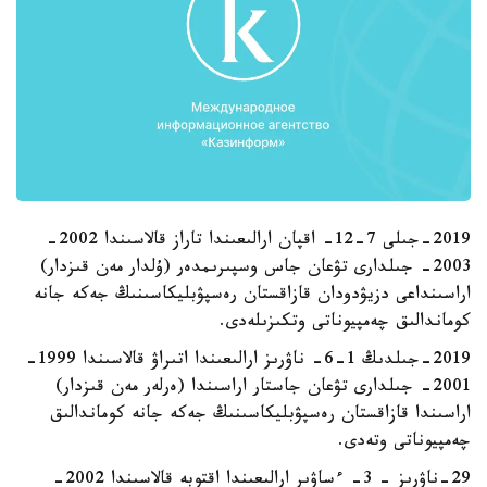
2019-جىلى 7-12- اقپان ارالىعىندا تاراز قالاسىندا 2002-
2003- جىلدارى تۋعان جاس وسپىرىمدەر (ۇلدار مەن قىزدار)
اراسىنداعى دزيۋدودان قازاقستان رەسپۋبليكاسىنىڭ جەكە جانە
كوماندالىق چەمپيوناتى وتكىزىلەدى.
2019-جىلدىڭ 1-6- ناۋرىز ارالىعىندا اتىراۋ قالاسىندا 1999-
2001- جىلدارى تۋعان جاستار اراسىندا (ەرلەر مەن قىزدار)
اراسىندا قازاقستان رەسپۋبليكاسىنىڭ جەكە جانە كوماندالىق
چەمپيوناتى وتەدى.
29-ناۋرىز - 3- ءساۋىر ارالىعىندا اقتوبە قالاسىندا 2002-