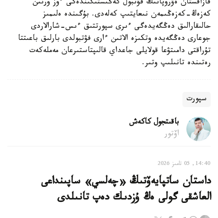
قازاقستان ەۋروپانىڭ فۋتبول كەڭىستىگىندەگى ءوز ورنىن
كەزەڭ-كەزەڭىمەن نىعايتىپ كەلەدى. بۇگىندە ەلىمىز
حالىقارالىق دەڭگەيدەگى ءىرى سپورتتىق ءىس-شارالاردى
جوعارى دەڭگەيدە وتكىزە الاتىن ءارى فۋتبولدى بارلىق باعىتتا
تۇراقتى دامىتۋعا قولايلى جاعداي قالىپتاستىرعان مەملەكەت
رەتىندە تانىلىپ وتىر.
سپورت
باقىتجول كاكەش
اۆتور
14:40, 05 تامىز 2026
داستان ساتپايەۆتىڭ «چەلسي» ساپىنداعى
العاشقى گولى ەڭ ۇزدىك دەپ تانىلدى