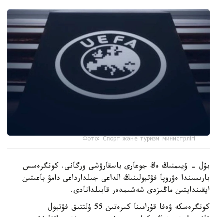
Фото: Спорт және туризм министрлігі
بۇل - ۇيىمنىڭ ەڭ جوعارى باسقارۋشى ورگانى. كونگرەسس
بارىسىندا ەۋروپا فۋتبولىنىڭ الداعى جىلدارداعى دامۋ باعىتىن
ايقىندايتىن ماڭىزدى شەشىمدەر قابىلدانادى.
كونگرەسكە ۋەفا قۇرامىنا كىرەتىن 55 ۇلتتىق فۋتبول