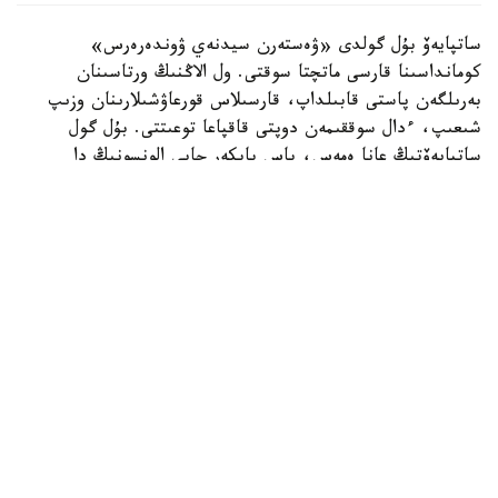
ساتپايەۆ بۇل گولدى «ۋەستەرن سيدنەي ۋوندەرەرس»
كومانداسىنا قارسى ماتچتا سوقتى. ول الاڭنىڭ ورتاسىنان
بەرىلگەن پاستى قابىلداپ، قارسىلاس قورعاۋشىلارىنان وزىپ
شىعىپ، ءدال سوققىمەن دوپتى قاقپاعا توعىتتى. بۇل گول
ساتپايەۆتىڭ عانا ەمەس، باس باپكەر حابي الونسونىڭ دا
«چەلسي» ساپىنداعى العاشقى دوبى بولاتىن.
ءتۋرنيردىڭ ۇزدىك گولدارى رەيتينگىندە ەكىنشى ورىنعا
«توتتەنحەم» شابۋىلشىسى ماتيس تەلدىڭ «سيدنەي» قاقپاسىنا
ايىپ دوبىنان سوققان گولى جايعاستى.
ءۇشىنشى ورىن ايدان حەمموندتىڭ «چەلسيگە» سوققان گولىنا
بۇيىردى. ءتورتىنشى ورىنعا «چەلسي» جارتىلاي قورعاۋشىسى
داريۋ ەسسۋگۋدىڭ دوبى ەندى. بۇل شابۋىلدىڭ باستالۋىنا
ساتپايەۆ تا قاتىسقان.
بەسىنشى ورىندا ديلان سيكلۋنانىڭ «چەلسيگە» سوققان گولى
بولسا، التىنشى ورىنعا لوندوندىق كلۋبتىڭ ۆينگەرى دجەيمي
باينو-گيتتەنستىڭ ءدال سوققىسى كىرگەن.