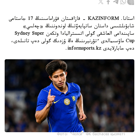
استانا. KAZINFORM - قازاقستان قۇراماسىنىڭ 17 جاستاعى
شابۋىلشىسى داستان ساتپايەۆتىڭ لوندوننىڭ «چەلسي»
ساپىنداعى العاشقى گولى اتسستراليادا وتكەن Sydney Super
Cup ماۋسىمالدى ءتۋرنيرىنىڭ ەڭ ۇزدىك گولى دەپ تانىلدى،
دەپ حابارلايدى informsports.kz.
Фото: "Челси" ФК баспасөз қызметі