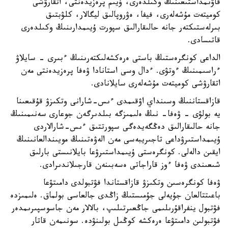
قاۋىمداستىعىنىڭ وكىلدەرى، ۇيىم پرەزيدەنتى، اتقارۋشى
كوميتەت مۇشەلەرى، فيفا، ەۋروپالىق ليگالار، كلۋبتىق
بىرلەستىكتەر جانە حالىقارالىق سپورت ۇيىمدارىنىڭ وكىلدەرى
قاتىسادى.
الداعى كونگرەستىڭ باستى ەرەكشەلىكتەرىنىڭ ءبىرى - سايلاۋ
ءراسىمىنىڭ ءوتۋى. ءدال وسى استانادا ۋەفا پرەزيدەنتى مەن
اتقارۋشى كوميتەت مۇشەلەرى سايلانادى.
قازاقستاننىڭ وسىنداي اۋقىمدى ءىس-شارانى وتكىزۋ قۇقىعىنا
يە بولۋى - ۋەفا- نىڭ ەلىمىزگە بىلدىرگەن جوعارى سەنىمىنىڭ
جانە حالىقارالىق دەڭگەيدەگى سپورتتىق ءىس-شارالاردى
ۇيىمداستىرۋداعى تاجىريبەسى مەن الەۋەتىنىڭ مويىندالعانىنىڭ
ايقىن دالەلى. كونگرەستى ۇيىمداستىرۋعا بايلانىستى بارلىق
شىعىندى ۋەفا ءوز قاراجاتى ەسەبىنەن قارجىلاندىرادى.
ۋەفا كونگرەسىن وتكىزۋ قازاقستاندا فۋتبولدى دامىتۋعا
باعىتتالعان جۇيەلى جۇمىستىڭ زاڭدى جالعاسى بولماق. ەلىمىزدە
فۋتبول ينفراقۇرىلىمى جاڭعىرتىلىپ، بالالار مەن جاسوسپىرىمدەر
فۋتبولىن دامىتۋعا ەرەكشە كوڭىل بولىنۋدە. سونىمەن قاتار