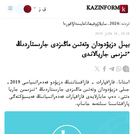
KAZINFORM
ق ز
ترەند:
2026-سايلاۋ
وقيعا
تاعايىنداۋ
اقوردا
10:18, 16 قاڭتار 2019
بيىل دزيۋدودان وتەتىن ماڭىزدى جارىستاردىڭ
ءتىزىمى جاريالاندى
استانا. قازاقپارات - قازاقستاننىڭ دزيۋدو فەدەراتسياسى 2019-
جىلى دزيۋدودان وتەتىن ماڭىزدى جارىستاردىڭ ءتىزىمىن جاريا
ەتتى، دەپ حابارلايدى قازاقپارات فەدەراتسيانىڭ فەيسبۋكتەگى
پاراقشاسىنا سىلتەمە جاساپ.