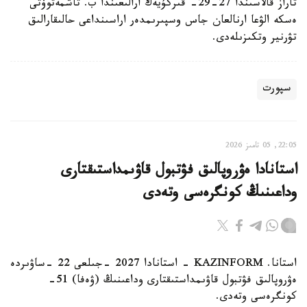
تاراز قالاسىندا 27-29- قىركۇيەك ارالىعىندا ب. تاشمەتوۆتى
ەسكە الۋعا ارنالعان جاس وسپىرىمدەر اراسىنداعى حالىقارالىق
تۋرنير وتكىزىلەدى.
سپورت
22:05, 05 تامىز 2026
استانادا ەۋروپالىق فۋتبول قاۋىمداستىقتارى
وداعىنىڭ كونگرەسى وتەدى
استانا. KAZINFORM - استانادا 2027 -جىلعى 22 -ساۋىردە
ەۋروپالىق فۋتبول قاۋىمداستىقتارى وداعىنىڭ (ۋەفا) 51-
كونگرەسى وتەدى.