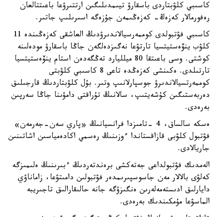
كاسىبي كلۋبتاردى باسقارۋ تيىمدىلىگىن ارتتىرۋعا باعىتتالعان
رەفورمالار كەزەڭ- كەزەڭىمەن جۇزەگە اسىرىلىپ جاتىر.
كاسىبي فۋتبولدى كوممەرسيالاندىرۋدىڭ العاشقى كەزەڭىندە 11
كلۋب ينۆەستيتسيا تارتۋعا نەگىزدەلگەن جاڭا باسقارۋ مودەلىنە
كوشتى. وسى باعىتقا 80 ميلليارد تەڭگەدەن استام ينۆەستيتسيا
تارتىلدى. ەكىنشى كەزەڭدە تاعى 8 كاسىبي كلۋبتى
كوممەرتسيالاندىرۋ جوسپارلانىپ وتىر. بۇل كلۋبتاردىڭ قارجىلىق
دەربەستىگىن كۇشەيتىپ، سالانىڭ تۇراقتى دامۋىنا جاڭا سەرپىن
بەرەدى.
ەسكە سالساق، 4 -تامىزدا فرانسيانىڭ «پاري سەن-جەرمەن»
فۋتبول كلۋبى قازاقستاندا ءوزىنىڭ رەسمي اكادەمياسىن اشاتىنىن
جاريالادى.
الەمدىك فۋتبولداعى جەتەكشى برەندتەردىڭ ءبىرىنىڭ ەلىمىزگە
كەلۋى بالالار مەن جاسوسپىرىمدەر فۋتبولىن دامىتۋعا، زاماناۋي
دايارلىق ادىستەمەلەرىن ەنگىزۋگە جانە حالىقارالىق تاجىريبە
الماسۋعا مۇمكىندىك بەرەدى.