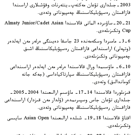
2003-جىلدارى تۋعان مەكتەپ-ينتەرنات وقۋشىلارى اراسىندا
قازاقستان رەسپۋبليكاسىنىڭ چەمپيوناتى وتەدى.
20-21-ساۋىردە الماتى قالاسىندا Almaty Junior/Cadet Asian
Cup وتكىزىلەدى.
3-6- مامىردا وسكەمەندە 23 جاسقا دەيىنگى ەرلەر مەن ايەلدەر
(وتپەلى) اراسىنداعى قازاقستان رەسپۋبليكاسىنىڭ اشىق
چەمپيوناتى وتكىزىلەدى.
6-10- ماۋسىمدا ورال قالاسىندا ەرلەر مەن ايەلدەر اراسىنداعى
قازاقستان رەسپۋبليكاسىنىڭ سپارتاكياداسى (جەكە جانە
كوماندالىق) وتەدى.
قىزىلوردا قالاسىندا 14-17- ماۋسىم ارالىعىندا 2004-2005-
جىلدارى تۋعان جاس وسپىرىمدەر (ۇلدار مەن قىزدار) اراسىنداعى
قازاقستان رەسپۋبليكاسىنىڭ چەمپيوناتى وتەدى.
اقتاۋ قالاسىندا 18-19- شىلدە ارالىعىندا Asian Open سايىسى
وتكىزىلەدى.