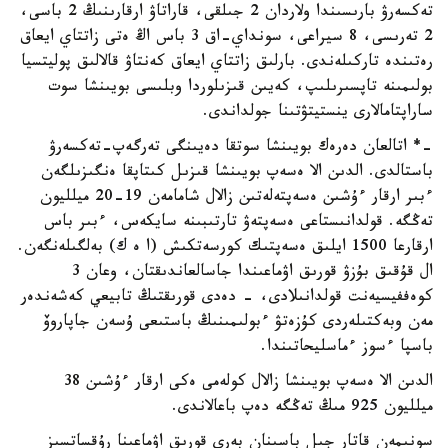
تەكسەرۋ بارىسىندا ولاردان 2 جىلقى، قاراتاۋ ارقارىنىڭ 2 باسى،
2 تەرىسى، 8 سيراعى، سونداي-اق 3 باس اڭ ەتى زاتتاي ايعاق
رەتىندە تاركىلەندى. بارلىق زاتتاي ايعاق كەنتاۋ قالالىق پوليتسيا
بولىمىنە تاپسىرىلىپ، كەيىن قىزىلوردا وبلىسى بويىنشا سوت
ساراپتامالارى ينستيتۋتىنا جولداندى.
-* اتالعان دەرەك بويىنشا سوتقا دەيىنگى تەرگەپ-تەكسەرۋ
باستالدى. الدىن الا ەسەپ بويىنشا قىزىل كىتاپقا ەنگىزىلگەن
ءبىر ارقار ءۇشىن ەسەپتەلەتىن زالال شامامەن 19-20 ميلليون
تەڭگە. قولدانىستاعى ەسەپتەۋ تارتىبىنە سايكەس، ءبىر باس
ارقارعا 1500 ايلىق ەسەپتىك كورسەتكىش (ا ە ك) بەلگىلەنگەن.
ال قۇقىق بۇزۋ قورىق اۋماعىندا جاسالعاندىقتان، وعان 3
كوەففيسيەنت قولدانىلادى، - دەدى قورىقتىڭ تابيعي كەشەندەر
مەن وبەكتىلەردى كۇزەتۋ ءبولىمىنىڭ باستىعى ۇسەن جاپاروۆ
باسپا ءسوز ءماسليحاتىندا.
الدىن الا ەسەپ بويىنشا زالال كولەمى ەكى ارقار ءۇشىن 38
ميلليون 925 مىڭ تەڭگە دەپ باعالاندى.
سونىمەن قاتار جىل باسىنان بەرى قورىق اۋماعىنا رۇقساتسىز