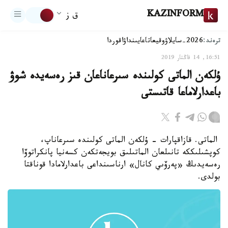
KAZINFORM
ق ز
ترەند:
2026-سايلاۋ
وقيعا
تاعايىنداۋ
اقوردا
16:51, 14 قاڭتار 2019
ۇلكەن الماتى كولىندە سىرعاناعان قىز رەسەيدە شوۋ
باعدارلاماعا قاتىستى
الماتى. قازاقپارات - ۇلكەن الماتى كولىندە سىرعاناپ،
كوپشىلىككە تانىلعان الماتىلىق بويجەتكەن كسەنيا پانكراتوۆا
رەسەيدىڭ «پەرۆىي كانال» ارناسىنداعى باعدارلامادا قوناقتا
بولدى.