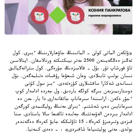
«ۇلكەن الماتى كولى - الماتىنىڭ جاۋھارلارىنىڭ ءبىرى. كول
تەڭىز دەڭگەيىنەن 2500 مەتر بيىكتىكتە ورنالاسقان. اينالاسىن
تاۋ قورشاپ تۇر. بۇل - قالامىزدىڭ جۇرەگى. كول ستراتەگيالىق
نىسان بولىپ تابىلادى. وعان شىعۋعا رۇقسات ەتىلمەگەن. بۇل
نىساندى شەكارا ساقشىلارى كۇزەتەدى. ءبىز سول كۇنى
دوستارىمىزبەن بىرگە كولگە باردىق. ول جەردە ادامدار كوپ
ءجۇر ەكەن. اراسىندا سىرعاناپ جاتقاندارى دا بار. مەن دە
سىرعانايىن دەپ شەشتىم. ءبىراق مەنىڭ روليگىمدى كورگەن
ادامدار بىردەن الەۋمەتتىك جەلىدە تالقىعا سالا باستادى. مىنا
قىزدى وتىرعىزۋ كەرەك، 15 تاۋلىككە جابۋ كەرەك دەگەندەر
بولدى. مەنى پوليتسياعا شاقىردى» ، - دەدى كسەنيا.