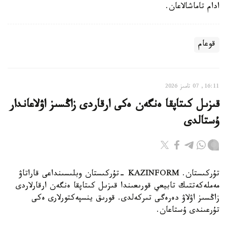
ادام تاماشالاعان.
قوعام
16:11, 07 تامىز 2026
قىزىل كىتاپقا ەنگەن ەكى ارقاردى زاڭسىز اۋلاعاندار
ۇستالدى
تۇركىستان. KAZINFORM -تۇركىستان وبلىسىنداعى قاراتاۋ
مەملەكەتتىك تابيعي قورىعىندا قىزىل كىتاپقا ەنگەن ارقارلاردى
زاڭسىز اۋلاۋ دەرەگى تىركەلدى. قورىق ينسپەكتورلارى ەكى
تۇرعىندى ۇستاعان.