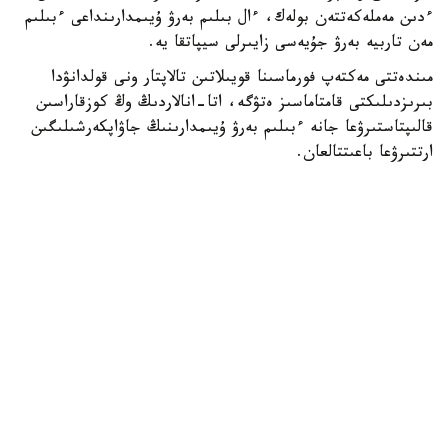
ءدىن مەملەكەتتەن بولەك، ءال بىلىم بەرۋ ۇيىمدارىنداعى ءبىلىم
مەن تاربيە بەرۋ جۇيەسى زايىرلى سيپاتقا يە.
مىندەتتى مەكتەپ فورماسىنا قويىلاتىن تالاپتار ونى قولدانۋدا
بىرىزدىلىكتى قامتاماسىز ەتۋگە، اتا-انالاردىڭ وڭ كوزقاراسىن
قالىپتاستىرۋعا جانە ءبىلىم بەرۋ ۇيىمدارىنىڭ جاۋاپكەرشىلىگىن
ارتتىرۋعا باعىتتالعان.
- ۇلدار مەن قىزدارعا ارنالعان مەكتەپ فورماسى كۇندەلىكتى،
مەرەكەلىك جانە سپورتتىق بولىپ بولىنەدى. ونى تاڭداۋدا ءبىلىم
الۋشىلاردىڭ جاس ەرەكشەلىكتەرى، كليماتتىق جاعدايلار، ساباق
وتەتىن ورىن، وقۋ عيماراتىنداعى تەمپەراتۋرالىق رەجيم جانە
قاۋىپسىزدىك تالاپتارى ەسكەرىلەدى.
مەكتەپ فورماسىنىڭ ءپىشىمىن ءبىلىم بەرۋ ۇيىمى قامقورشىلىق
كەڭەستىڭ، اتا-انالار كوميتەتىنىڭ جانە مەكتەپتەگى ءوزىن-
ءوزى باسقارۋ ورگاندارىنىڭ قاتىسۋىمەن ايقىندايدى. ول جالپى
مەكتەپتىك اتا-انالار جينالىسىنىڭ حاتتاماسىمەن بەكىتىلەدى.
مەكتەپ فورماسىنا ەنگىزىلەتىن وزگەرىستەر دە اتالعان