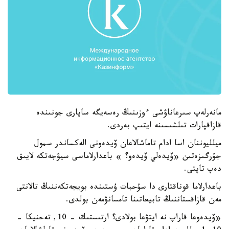
مانەرلەپ سىرعاناۋشى ءوزىنىڭ رەسەيگە ساپارى جونىندە
قازاقپارات تىلشىسىنە ايتىپ بەردى.
ميلليوننان اسا ادام تاماشالاعان ۆيدەونى الەكساندر سمول
جۇرگىزەتىن «ۆيدەلي ۆيدەو؟ » باعدارلاماسى سيۋجەتكە لايىق
دەپ تاپتى.
باعدارلاما قوناقتارى دا سۇحبات ۇستىندە بويجەتكەننىڭ تالانتى
مەن قازاقستاننىڭ تابيعاتىنا تامسانۋمەن بولدى.
«ۆيدەوعا قاراپ نە ايتۋعا بولادى؟ ارتىستىك - 10, تەحنيكا -