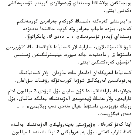
بويجەتكەن بولاشاقتا وسىنداي ۆيدەولاردى كوپتەپ تۇسىرمەكشى
ەكەنىن ايتتى.
«ءبىرىنشى كەزەكتە ەلىمنىڭ كوركەم جەرلەرىن كورسەتكىم
كەلدى. بىزدە عاجاپ جەرلەر وتە كوپ. جاقىندا مەدەۋدە
وسىنداي ۆيدەو تۇسىردىك» ، - دەدى ك. پانكراتوۆا.
شوۋ قاتىسۋشىلارى، ساراپشىلار كسەنياعا قازاقستاننىڭ ءتۋريزمىن
دامىتۋعا ق ر مادەنيەت جانە سپورت مينيسترلىگىنەن ۇسىنىس
ءتۇسۋى كەرەكتىگىن ايتتى.
كسەنياعا امەريكادان ادامدار حات جازعان. ولار كسەنيانىڭ
پەرفومانسىن امەريكالىق شوۋدا كورسەتۋگە رۇقسات سۇراعان.
«ولاردىڭ پاراقشالارىندا كۇن سايىن بۇل شوۋدى 2 ميلليون ادام
قارايدى. ولار مەنىڭ ۆيدەومدى الەۋمەتتىك جەلىگە سالماق. بۇل
روليك تۋريزمدى دامىتۋعا ىقپال ەتەدى دەپ ويلايمىن» ، -
دەدى فيگۋريست.
ايتا كەتۋ كەرەك، «ۆيرۋستى بەينەروليك» الەۋمەتتىك جەلىدە
كەڭ تاراپ كەتتى. بۇل بەينەروليكتى 2 اپتا ىشىندە 1 ميلليون