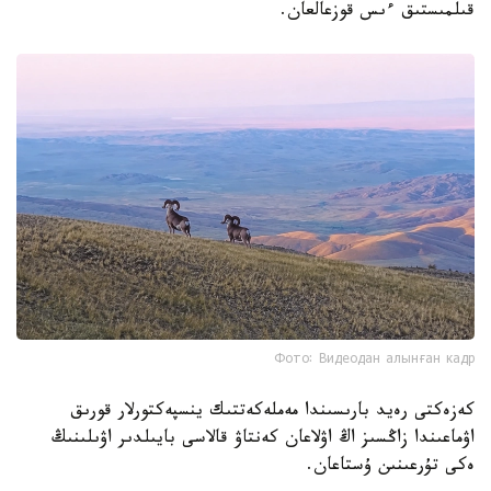
قىلمىستىق ءىس قوزعالعان.
Фото: Видеодан алынған кадр
كەزەكتى رەيد بارىسىندا مەملەكەتتىك ينسپەكتورلار قورىق
اۋماعىندا زاڭسىز اڭ اۋلاعان كەنتاۋ قالاسى بايىلدىر اۋىلىنىڭ
ەكى تۇرعىنىن ۇستاعان.