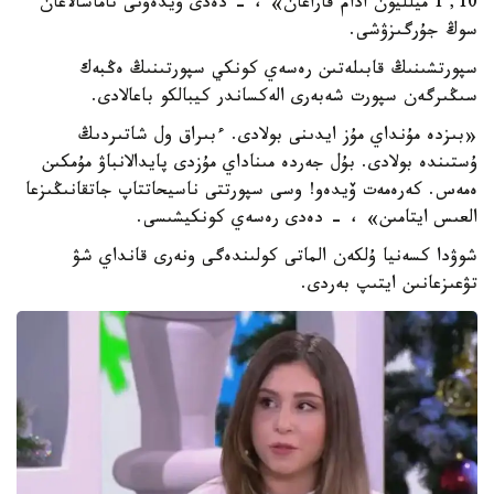
10, 1 ميلليون ادام قاراعان» ، - دەدى ۆيدەونى تاماشالاعان
سوڭ جۇرگىزۋشى.
سپورتشىنىڭ قابىلەتىن رەسەي كونكي سپورتىنىڭ ەڭبەك
سىڭىرگەن سپورت شەبەرى الەكساندر كيبالكو باعالادى.
«بىزدە مۇنداي مۇز ايدىنى بولادى. ءبىراق ول شاتىردىڭ
ۇستىندە بولادى. بۇل جەردە مىناداي مۇزدى پايدالانباۋ مۇمكىن
ەمەس. كەرەمەت ۆيدەو! وسى سپورتتى ناسيحاتتاپ جاتقانىڭىزعا
العىس ايتامىن» ، - دەدى رەسەي كونكيشىسى.
شوۋدا كسەنيا ۇلكەن الماتى كولىندەگى ونەرى قانداي شۋ
تۋعىزعانىن ايتىپ بەردى.