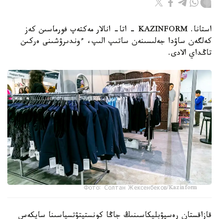
استانا. KAZINFORM - اتا- انالار مەكتەپ فورماسىن كەز
كەلگەن ساۋدا جەلىسىنەن ساتىپ الىپ، ءوندىرۋشىنى ەركىن
تاڭداي الادى.
Фото: Солтан Жексенбеков/Kazinform
قازاقستان رەسپۋبليكاسىنىڭ جاڭا كونستيتۋتسياسىنا سايكەس