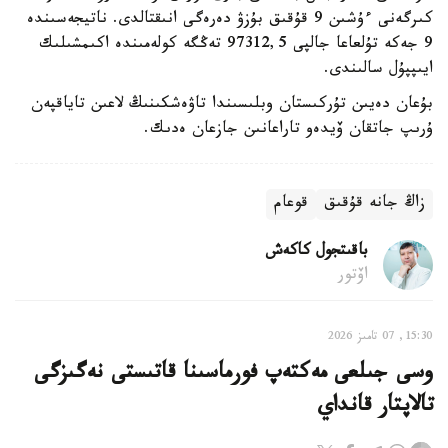
كىرگەنى ءۇشىن 9 قۇقىق بۇزۋ دەرەگى انىقتالدى. ناتيجەسىندە
9 جەكە تۇلعاعا جالپى 97312,5 تەڭگە كولەمىندە اكىمشىلىك
ايىپپۇل سالىندى.
بۇعان دەيىن تۇركىستان وبلىسىندا تاۋەشكىنىڭ لاعىن تاياقپەن
ۇرىپ جاتقان ۆيدەو تاراعانىن جازعان ەدىك.
زاڭ جانە قۇقىق
قوعام
باقىتجول كاكەش
اۆتور
15:30, 07 تامىز 2026
وسى جىلعى مەكتەپ فورماسىنا قاتىستى نەگىزگى
تالاپتار قانداي