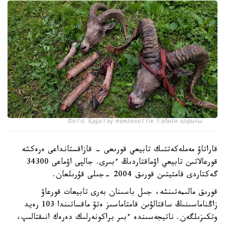
Фото: Қаратау мемлекеттік табиғи қорығы
قاراتاۋ مەملەكەتتىك تابيعي قورىعى - قازاقستانداعى ەرەكشە
قورعالاتىن تابيعي اۋماقتاردىڭ ءبىرى. جالپى اۋماعى 34300
گەكتاردى قامتيتىن قورىق 2004 -جىلى قۇرىلعان.
قورىق مالىمەتىنشە، جىل باسىنان بەرى تابيعات قورعاۋ
زاڭناماسىنىڭ ساقتالۋىن قامتاماسىز ەتۋ ماقساتىندا 103 رەيد
وتكىزىلگەن. ناتيجەسىندە ءبىر براكونەرلىك دەرەك انىقتالىپ،