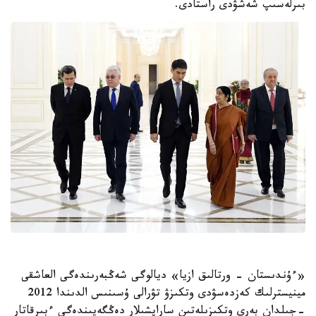
بىرلەسىپ شەشۋدى راستادى.
«ءۇندىستان - ورتالىق ازيا» ديالوگى شەڭبەرىندەگى العاشقى
مينيسترلىك كەزدەسۋدى وتكىزۋ تۋرالى ۇسىنىس الدىندا 2012
-جىلدان بەرى وتكىزىلەتىن ساراپشىلار دەڭگەيىندەگى ءبىرقاتار