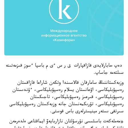
دەپ حابارلايدى قازاقپارات ق ر س ءى م باسپا ءسوز قىزمەتىنە
سىلتەمە جاساپ.
وزبەكستاننىڭ سامارقان قالاسىندا وتكەن شاراعا قازاقستان
رەسپۋبليكاسى، اۋعانستان يسلام رەسپۋبليكاسى، ءۇندىستان
رەسپۋبليكاسى، قىرعىز رەسپۋبليكاسى، تاجىكستان
رەسپۋبليكاسى، تۇرىكمەنستان جانە وزبەكستان رەسپۋبليكاسى
سىرتقى ىستەر مينيسترلەرى باس قوستى.
«مەملەكەت باسشىسى نۇرسۇلتان نازاربايەۆ ايماقتاعى ەلدەرمەن