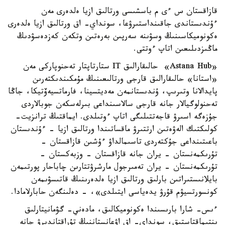
قازاقستان س ءى م باسشىسى ورتالىق ازيا ەلدەرى مەن
ءۇندىستاندى جاقىنداستىرۋعا، سونداي- اق ورتالىق ازيا ەلدەرى
ەكونوميكاسىنىڭ وسۋىنە سەرپىن بەرەتىن وتكەن كەزدەسۋدىڭ
ماڭىزدىلىعىن اتاپ ءوتتى.
«Astana Hub» حالىقارالىق IT ستارتاپتار تەحنوپاركى مەن
«استانا» حالىقارالىق قارجى ورتالىعىنىڭ مۇمكىندىكتەرىن
پايدالانا وتىرىپ، ۇندىستانمەن مەديتسينا، فارماتسيەۆتيكا، جاڭا
تەحنولوگيالار جانە قارجى سالاسىنداعى بىرلەسكەن جوبالاردى
جۇزەگە اسىرۋ قاجەتتىلىگى اتاپ ءوتىلدى. ايماقتىڭ ترانزيت-
كولىكتىك الەۋەتىن ارتتىرۋ ماقساتىندا ورتالىق ازيا - ءۇندىستان
باعىتىنداعى جۇكتەردى تاسىمالداۋ ءۇشىن قازاقستان -
تۇرىكمەنستان - يران جانە قازاقستان - وزبەكستان -
تۇرىكمەنستان - يران تەمىرجول مارشرۋتتارىن چاباحار پورتىمەن
بايلانىستىراتىن بارلىق ورتالىق ازيا ەلدەرىنىڭ قاتىسۋىمەن
كونسورتسيۋم قۇرۋ يدەياسى ايتىلدى»، - دەلىنگەن حابارلامادا.
ءىس- شارا بارىسىندا ەكونوميكالىق، مادەني- گۋمانيتارلىق
ىنتىماقتاستىق، سونداي- اق اۋعانستاننىڭ تۇراقتاندىرۋ جانە