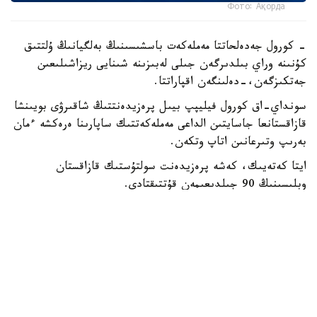
Фото: Ақорда
- كورول جەدەلحاتتا مەملەكەت باسشىسىنىڭ بەلگيانىڭ ۇلتتىق
كۇنىنە وراي بىلدىرگەن جىلى لەبىزىنە شىنايى ريزاشىلىعىن
جەتكىزگەن،-دەلىنگەن اقپاراتتا.
سونداي-اق كورول فيليپپ بيىل پرەزيدەنتتىڭ شاقىرۋى بويىنشا
قازاقستانعا جاسايتىن الداعى مەملەكەتتىك ساپارىنا ەرەكشە ءمان
بەرىپ وتىرعانىن اتاپ وتكەن.
ايتا كەتەيىك، كەشە پرەزيدەنت سولتۇستىك قازاقستان
وبلىسىنىڭ 90 جىلدىعىمەن قۇتتىقتادى.
بيلىك جانە ساياسات
ريزابەك نۇسىپبەك ۇلى
اۆتور