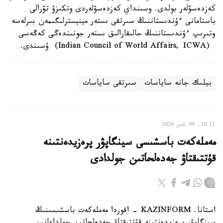
كەزدەسۋلەر بولدى. وسىنداي كەزدەسۋلەردى وتكىزۋ تۋرالى
باستامانى ءۇندىستاننىڭ سىرتقى ىستەر مينيسترلىگىمەن بىرلەسە
وتىرىپ ءۇندىستاننىڭ حالىقارالىق ىستەر جونىندەگى كەڭەسى
(Indian Council of World Affairs, ICWA) ۇسىندى.
بيلىك جانە ساياسات
سىرتقى ساياسات
10:11, 09 تامىز 2026
مەملەكەت باسشىسى سينگاپۋر پرەزيدەنتىنە
قۇتتىقتاۋ جەدەلحاتىن جولدادى
استانا. KAZINFORM - اقوردا مەملەكەت باسشىسىنىڭ