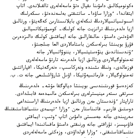
ەكونوميكالىق دامۋىنا ىقپال ەتۋ ماسەلەلەرى تالقىلاندى. اتاپ
ايتقاندا، ءوزارا ساۋدا- ساتتىقتى بەلسەندەتۋ، ىسكەرلىك
اسسوتسياتسيالاردىڭ تىكەلەي بايلانىستارىن كەڭەيتۋ، ورتالىق
ازيا ەلدەرىنىڭ ترانزيت جانە كولىك- كوممۋنيكاتسيالىق
الەۋەتىن دامىتۋ، حالىقارالىق جانە ايماقتىق كولىك دالىزدەرىن
قۇرۋ بويىنشا بىرلەسكەن باستامالاردى العا جىلجىتۋ،
ءۇندىستاندىق ينۆەستيتسيالار، يننوۆاتسيالار جانە
تەحنولوگيالاردى ورتالىق ازيا ەلدەرىنە تارتۋ ماسەلەلەرى
قوزعالدى، ونىڭ ىشىندە ونەركاسىپ، ەنەرگەتيكا، اقپاراتتىق
تەحنولوگيالار، فارماتسيەۆتيكا، اۋىل شارۋاشىلىعى جانە ت. ب.
كەزدەسۋ قورىتىندىسى بويىنشا ديالوگقا مۇشە- ەلدەرىنىڭ
سىرتقى ىستەر مينيسترلەرى بىرلەسكەن مالىمدەمە قابىلدادى.
تاراپتار ءۇندىستان مەن ورتالىق ازيا ەلدەرىنىڭ اراسىنداعى
دوستىق قارىم- قاتىناستار مەن ءوزارا ءتيىمدى ىنتىماقتاستىقتىڭ
سەرپىندى جانە جەمىستى دامۋىن اتاپ ءوتىپ، ايماقتى
قاۋىپسىز، تۇراقتى جانە ورنىقتى دامىتۋ ماقساتىندا ايماقتىق
ىنتىماقتاستىقتى، ءوزارا قولداۋدى، وزەكتى ماسەلەلەردى