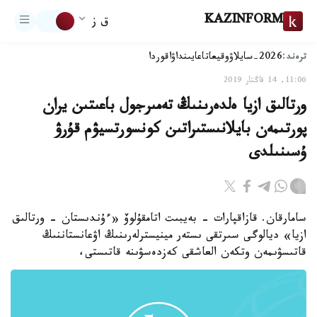
KAZINFORM
ق ز
ترەند:
2026-سايلاۋ
وقيعا
تاعايىنداۋ
اقوردا
11:06, 14 قاڭتار 2019
ورتالىق ازيا ەلدەرىنىڭ تەمىرجول باعىتىن يران
پورتىمەن بايلانىستىراتىن كونسورتسيۋم قۇرۋ
ۇسىنىلدى
سامارقان. قازاقپارات - بەيبىت اتامقۇلوۆ «ءۇندىستان - ورتالىق
ازيا» ديالوگى سىرتقى ىستەر مينيسترلەرىنىڭ اۋعانستاننىڭ
قاتىسۋىمەن وتكەن العاشقى كەزدەسۋىنە قاتىستى،