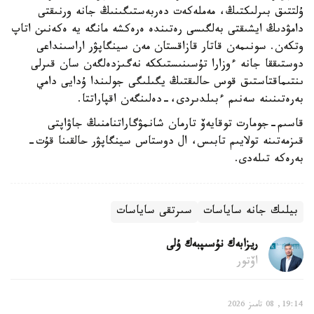
ۇلتتىق بىرلىكتىڭ، مەملەكەت دەربەستىگىنىڭ جانە ورنىقتى
دامۋدىڭ ايشىقتى بەلگىسى رەتىندە ەرەكشە مانگە يە ەكەنىن اتاپ
وتكەن. سونىمەن قاتار قازاقستان مەن سينگاپۋر اراسىنداعى
دوستىققا جانە ءوزارا تۇسىنىستىككە نەگىزدەلگەن سان قىرلى
ىنتىماقتاستىق قوس حالىقتىڭ يگىلىگى جولىندا ۇدايى دامي
بەرەتىنىنە سەنىم ءبىلدىردى،-دەلىنگەن اقپاراتتا.
قاسىم-جومارت توقايەۆ تارمان شانمۋگاراتنامنىڭ جاۋاپتى
قىزمەتىنە تولايىم تابىس، ال دوستاس سينگاپۋر حالقىنا قۇت-
بەرەكە تىلەدى.
بيلىك جانە ساياسات
سىرتقى ساياسات
ريزابەك نۇسىپبەك ۇلى
اۆتور
19:14, 08 تامىز 2026