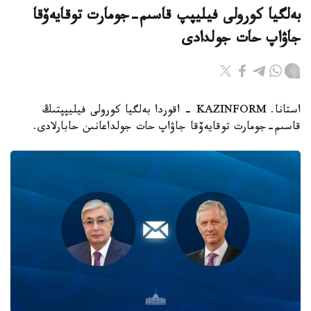
بەلگيا كورولى فيليپپ قاسىم-جومارت توقايەۆقا
جاۋاپ حات جولدادى
استانا. KAZINFORM - اقوردا بەلگيا كورولى فيليپپتىڭ
قاسىم-جومارت توقايەۆقا جاۋاپ حات جولداعانىن حابارلادى.