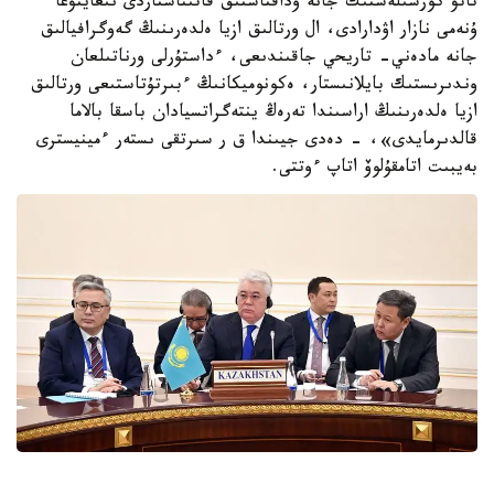
تاتۋ كورشىلەستىك جانە وداقتاستىق قاتىناستاردى نىعايتۋعا
ۇنەمى نازار اۋدارادى، ال ورتالىق ازيا ەلدەرىنىڭ گەوگرافيالىق
جانە مادەني- تاريحي جاقىندىعى، ءداستۇرلى ورناتىلعان
وندىرىستىك بايلانىستار، ەكونوميكانىڭ ءبىرتۇتاستىعى ورتالىق
ازيا ەلدەرىنىڭ اراسىندا تەرەڭ ينتەگراتسيادان باسقا بالاما
قالدىرمايدى»، - دەدى جيىندا ق ر سىرتقى ىستەر ءمينيسترى
بەيبىت اتامقۇلوۆ اتاپ ءوتتى.