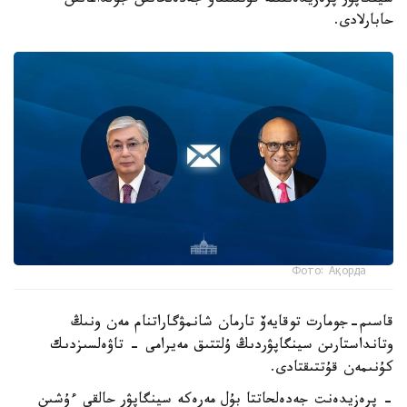
سينگاپۋر پرەزيدەنتىنە قۇتتىقتاۋ جەدەلحاتىن جولداعانىن
حابارلادى.
Фото: Ақорда
قاسىم-جومارت توقايەۆ تارمان شانمۋگاراتنام مەن ونىڭ
وتانداستارىن سينگاپۋردىڭ ۇلتتىق مەيرامى - تاۋەلسىزدىك
كۇنىمەن قۇتتىقتادى.
- پرەزيدەنت جەدەلحاتتا بۇل مەرەكە سينگاپۋر حالقى ءۇشىن