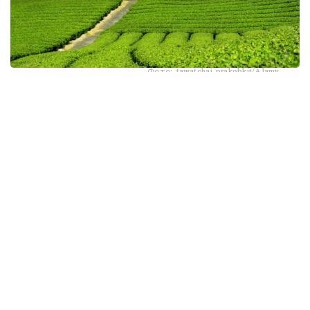
Фото: tawatchai prakobkit/Alamy
اسىرەسە جازعى اپتاپ، جىلى تۇندەر جانە كوكتەمدەگى اۋا
رايىنىڭ قۇبىلمالىلىعى شاي بۇتالارىنا قوسىمشا سالماق ءتۇسىرىپ
وتىر. عالىمدار ماسەلەنى شەشۋ ءۇشىن ىستىققا ءتوزىمدى
سۇرىپتاردى گەنومدىق ادىستەرمەن ىرىكتەۋگە كىرىسكەن، دەپ
حابارلايدى turkystan.kz newscientist.com-عا سىلتەمە
جاساپ.
الايدا الەۋمەتتىك جەلىلەردە تاراعان «تەمپەراتۋرا تاعى 1°C- قا
كوتەرىلسە، ماتچا مۇلدە جوعالادى» دەگەن مالىمدەمەنى عىلىمي
تۇرعىدان دالەلدەنگەن بولجام دەۋگە بولمايدى. قازىرگى
زەرتتەۋلەر كليماتتىڭ جىلىنۋى ءونىم كولەمىن ازايتىپ، جوعارى
ساپالى ماتچانىڭ ءدامىن وزگەرتۋى مۇمكىن ەكەنىن كورسەتەدى.
ءبىراق ناقتى ءبىر گرادۋسقا بايلانعان جويىلۋ شەگى انىقتالعان