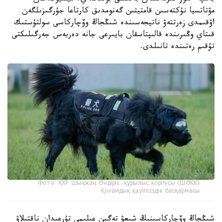
مۋتاتسيا نۇكتەسىن قامتيتىن گەنومدىق كارتاعا جۇرگىزىلگەن
اۋقىمدى زەرتتەۋ ناتيجەسىندە شىڭجاڭ وۆچاركاسى سولتۇستىك
قىتاي وڭىرىندە قالىپتاسقان بايىرعى جانە دەربەس جەرگىلىكتى
تۇقىم رەتىندە تانىلدى.
Фото: ҚХР Шыңжаң Өндіріс-құрылыс корпусы (ШӨҚК)
Қоғамдық қауіпсіздік басқармасы
شىڭجاڭ وۆچاركاسىنىڭ شىعۋ تەگىن عىلىمي تۇرعىدان ناقتىلاۋ