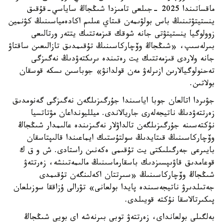
ماقساتىندا 2025 -جىلعى تامىزدا شىڭجاڭ ساياسي-قۇقىق
ينستيتۋتىنىڭ باس بولۋىمەن قىتاي عىلىم اكادەمياسىنىڭ كۋنمين
زوولوگيا ينستيتۋتى جانە شوقك قىزمەتتىك يتتەر ورتالىعى
بىرلەسىپ، «شىڭجاڭ وۆچاركاسىنىڭ تۇقىمدىق تازالىعىن ساقتاۋ
جانە ولاردى قىزمەتتىك يت رەتىندە ىرىكتەۋدىڭ نەگىزگى
تەحنولوگيالارىن ازىرلەۋ مەن قولدانۋ» جوباسىن ىسكە قوسقان
بولاتىن.
جۋىردا اتالعان جوبا اياسىندا جۇرگىزىلگەن نەگىزگى گەنومدىق
زەرتتەۋدىڭ ناتيجەلەرى جاريالاندى. ميلليونداعان مۋتاتسيا
نۇكتەسىنە جۇرگىزىلگەن تالداۋلار نەگىزىندە عالىمدار شىڭجاڭ
وۆچاركاسىنىڭ قىتايدىڭ سولتۇستىك ايماعىندا قالىپتاسقان
بايىرعى جەرگىلىكتى يت تۇقىمى ەكەنىن راستادى. ش و ق ك
قوعامدىق قاۋىپسىزدىك باسقارماسىنىڭ مالىمەتىنشە، زەرتتەۋ
شىڭجاڭ وۆچاركاسىنىڭ «سىرتتان اكەلىنگەن تۇقىمدى
جەتىلدىرۋ ناتيجەسىندە پايدا بولعانى» تۋرالى ۇزاققا سوزىلعان
پىكىرتالاسقا نۇكتە قويىلدى.
بەلگىلى بولعانداي، زەرتتەۋ توبى بىرنەشە اي بويى شىڭجاڭ