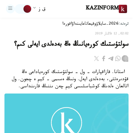
KAZINFORM
ق ز
ترەند:
2026-سايلاۋ
وقيعا
تاعايىنداۋ
اقوردا
02:02, 12 قاڭتار 2019
سولتۇستىك كورەيانىڭ ەڭ بەدەلدى ايەلى كىم؟
استانا. قازاقپارات - ول - سولتۇستىك كورەياداعى ەڭ
قۇدىرەتتى، بەدەلدى ايەل. ونىڭ ەسىمى - كيم ە چجون. ول
اتالعان ەلدىڭ كوشباسشىسى كيم چەن ىننىڭ قارىنداسى.