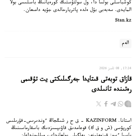
كوشباسشى بولسا دا، ول سولتۇستىك كورەيانىڭ باسشىسى بولا
المايدى. سەبەبى بۇل ەلدە پاتريارحالدى جۇيە دامىعان.
Stan.kz
الەم
17:24, 08 تامىز 2026
قازاق توبەتى قىتايدا جەرگىلىكتى يت تۇقىمى
رەتىندە تانىلدى
استانا. KAZINFORM – ق ح ر شىڭجاڭ ءوندىرىس-قۇرىلىس
كورپۋسى (ش و ق ك) قوعامدىق قاۋىپسىزدىك باسقارماسىنىڭ
باسپا ءسوز قىزمەتىنەن بەلگىلى بولعانداي، ميلليونداعان