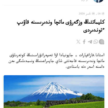
16:18, 08 تامىز 2026
كليماتتىڭ وزگەرۋى ماتچا وندىرىسىنە قاۋىپ
ءتوندىردى
استانا.قازاقپارات - جاپونيادا اۋا تەمپەراتۋراسىنىڭ كوتەرىلۋى
ماتچا وندىرىسىنە قاجەتتى شاي جاپىراعىنىڭ ونىمدىلىگى مەن
دامىنە اسەر ەتە باستادى.