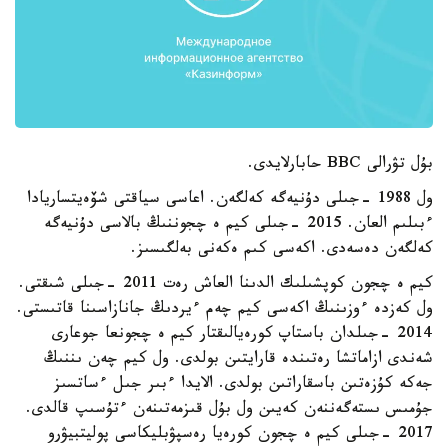
بۇل تۋرالى BBC حابارلايدى.
ول 1988 -جىلى دۇنيەگە كەلگەن. اعاسى سياقتى شۆەيتساريادا
ءبىلىم العان. 2015 -جىلى كيم ە چجوننىڭ بالاسى دۇنيەگە
كەلگەن دەسەدى. اكەسى كىم ەكەنى بەلگىسىز.
كيم ە چجون كوپشىلىك الدىنا العاش رەت 2011 -جىلى شىقتى.
ول كەزدە ءوزىنىڭ اكەسى كيم چەم ءيردىڭ جانازاسىنا قاتىستى.
2014 -جىلدان باستاپ كورەيالىقتار كيم ە چجونعا جوعارى
شەندى ازاماتشا رەتىندە قارايتىن بولدى. ول كيم چەن ىننىڭ
جەكە كۇزەتىن باسقاراتىن بولدى. الايدا ءبىر جىل ءساتسىز
جۇمىس ىستەگەننەن كەيىن ول بۇل قىزمەتىنەن ءتۇسىپ قالدى.
2017 -جىلى كيم ە چجون كورەيا رەسپۋبليكاسى پوليتبيۋرو