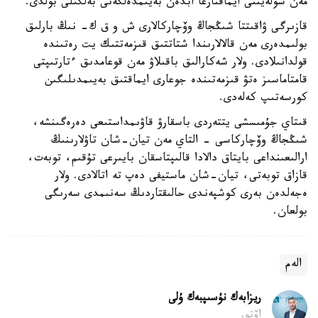
مەن شولەيتتى ايماقتارعا ابدەن بەيىمدەلگەنى بەلگىلى بولدى.
قازىرگى ۋاقىتتا شىڭجاڭ وۆچاركالارى ش و ق ك- نىڭ بارلىق
بولىمدەرى مەن قالالارىندا شتاتتىق قىزمەتتىك يت رەتىندە
قولدانىلادى. ولار شەكارالىق باقىلاۋ مەن قوعامدىق ءتارتىپتى
قامتاماسىز ەتۋ قىزمەتىندە جوعارى ايماقتىق بەيىمدىلىگىن
كورسەتىپ كەلەدى.
قىتاي جۇمىسشى يتتەردى باسقارۋ قاۋىمداستىعى دەرەگىنشە،
شىڭجاڭ وۆچاركاسى - التاي مەن تيان-شان تاۋلارىنىڭ
ارالىعىنداعى بايتاق دالادا قالىپتاسقان بايىرعى تۇقىم، توبەت،
قازاق توبەتى، تيان-شان ماستيفى دەپ تە اتالادى. ولار
ەجەلدەن بەرى كوشپەندى حالىقتاردىڭ سەنىمدى سەرىگى
بولعان.
الەم
ريزابەك نۇسىپبەك ۇلى
اۆتور