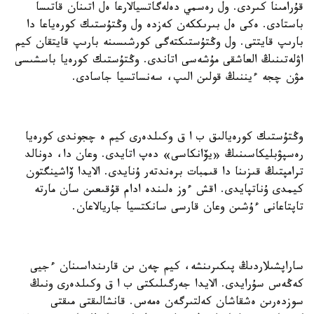
قۇرامىنا كىردى. ول رەسمي دەلەگاتسيالارعا ەل اتىنان قاتىسا
باستادى. ەكى ەل بىرىككەن كەزدە ول وڭتۇستىك كورەياعا دا
بارىپ قايتتى. ول وڭتۇستىكتەگى كورشىسىنە بارىپ قايتقان كيم
اۋلەتىنىڭ العاشقى مۇشەسى اتاندى. وڭتۇستىك كورەيا باسشىسى
مۋن چجە ءيننىڭ قولىن الىپ، سەنساتسيا جاسادى.
وڭتۇستىك كورەيالىق ب ا ق وكىلدەرى كيم ە چجوندى كورەيا
رەسپۋبليكاسىنىڭ «يۆانكاسى» دەپ اتايدى. وعان دا، دونالد
ترامپتىڭ قىزىنا دا قىمبات برەندتەر ۇنايدى. الايدا ۆاشينگتون
كيمدى ۇناتپايدى. اقش ءوز ەلىندە ادام قۇقىعىن سان مارتە
تاپتاعانى ءۇشىن وعان قارسى سانكتسيا جاريالاعان.
ساراپشىلاردىڭ پىكىرىنشە، كيم چەن ىن قارىنداسىنان ءجيى
كەڭەس سۇرايدى. الايدا جەرگىلىكتى ب ا ق وكىلدەرى ونىڭ
سوزدەرىن ەشقاشان كەلتىرگەن ەمەس. قانشالىقتى مىقتى