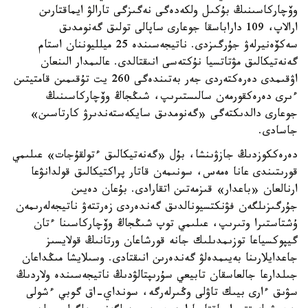
وۆچاركاسىنىڭ بۇكىل ولكەدەگى نەگىزگى تارالۋ ايماقتارىن
ارالاپ، 109 داراباسقا جوعارى ساپالى تولىق گەنومدىق
سەكۆەنيرلەۋ جۇرگىزدى. ناتيجەسىندە 25 ميلليوننان استام
گەنەتيكالىق مۋتاتسيا نۇكتەسى انىقتالدى. عالىمدار الىنعان
اۋقىمدى دەرەكتەردى جەر بەتىندەگى 260 يت تۇقىمىن قامتيتىن
ءىرى دەرەكقورمەن سالىستىرىپ، شىڭجاڭ وۆچاركاسىنىڭ
جوعارى دالدىكتەگى «گەنومدىق سايكەستەندىرۋ كارتاسىن»
جاسادى.
دەرەككوزدىڭ جازۋىنشا، بۇل «گەنەتيكالىق ءتولقۇجات» عىلىمي
قورىتىندى عانا ەمەس، سونىمەن قاتار پراكتيكالىق قولدانۋعا
ارنالعان «باعدار» قىزمەتىن اتقارادى. بۇعان دەيىن
جۇرگىزىلگەن فۋنكتسيونالدىق گەندەردى زەرتتەۋ ناتيجەلەرىمەن
ۇشتاستىرا وتىرىپ، عىلىمي توپ شىڭجاڭ وۆچاركاسىنا ءتان
گيپوكسياعا توزىمدىلىك جانە قورشاعان ورتانىڭ قولايسىز
جاعدايلارىنا بەيىمدەلۋ گەندەرىن انىقتادى. وسىلايشا مىڭداعان
جىلدارعا جالعاسقان تابيعي سۇرىپتالۋدىڭ ناتيجەسىندە ولاردىڭ
سۋىق ءارى بيىك تاۋلى وڭىرلەرگە، سونداي-اق گوبي ءشولى