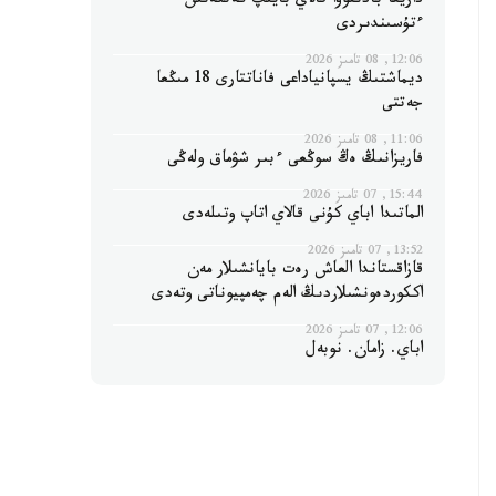
داريعا بادىقوۆا قالاي بايىپ كەتكەنىن
ءتۇسىندىردى
12:06, 08 تامىز 2026
ديماشتىڭ يسپانياداعى فاناتتارى 18 مىڭعا
جەتتى
11:06, 08 تامىز 2026
فاريزانىڭ ەڭ سوڭعى ءبىر شۋماق ولەڭى
15:44, 07 تامىز 2026
الماتىدا اباي كۇنى قالاي اتاپ وتىلەدى
13:52, 07 تامىز 2026
قازاقستاندا العاش رەت بايانشىلار مەن
اككوردەونشىلاردىڭ الەم چەمپيوناتى وتەدى
12:06, 07 تامىز 2026
اباي. زامان. نوبەل