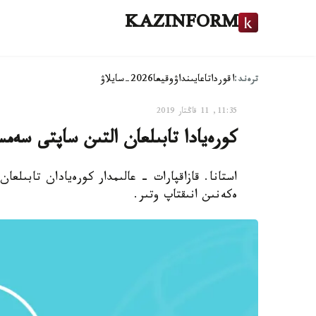
KAZINFORM
ترەند:
اقوردا
تاعايىنداۋ
وقيعا
2026-سايلاۋ
11:35, 11 قاڭتار 2019
كورەيادا تابىلعان التىن ساپتى سەم
استانا. قازاقپارات - عالىمدار كورەيادان تابىل
ەكەنىن انىقتاپ وتىر.