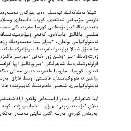
تىم كونە ەكەنىنە جانە باي ەكەنىن كوز جەتكىزدى.
شيللا مەملەكەتىنە تيەسىلى دەپ جۇرگەن سەمسەردىڭ
تاريحي جۇمباقتى شەشەدى. كورەيا عالىمدارى وسىلايش
سەمسەردىڭ ءبىر نۇسقاسى كورەيا جەرىندەگى سەمسە
عىلىمي جاڭالىق جاسالادى. كەنحي ۋنيۆەرسيتەتىنىڭ ع
تەحنولوگياسى بولعان، ءبىراق مىنا سەمسەردىڭ ورنەك
جانە بۇل شيللا قولونەرشىلەرىنىڭ بىرەۋلەرگە ەلىك
زەرتتەۋدىڭ ءبىز ءۇشىن زور ەكەنى ءسوزسىز ماڭىزدى.
قولونەرشىلەردىڭ شەبەرلىگى ءبىر ورتالىق ازيا كولەم
قىتاي، كورەيا، جاپونيا ەلدەرىنە دەيىن جەتتى دەگە
«التىن تەحنولوگياسىنا» قاتىستى. ونىڭ قازاق جەرىن
تەحنولوگياسى» شىعىس ەلدەرىنىڭ كەيبىرىندە عانا ب
بىلاي ءتۇسىندىرىپتى: «بۇل - عاجايىپ زات. كونە ت
جەرىنەن كورەي جەرىنە التىن ساپتى سەمسەر جەتكە