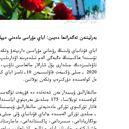
فوتو: الماتى اكىمدىگى
بەرليننەن تەگەرانعا دەيىن: اباي مۇراسى مادەني ديپلو
اباي قۇنانباي ۇلىنىڭ رۋحاني مۇراسىن دارىپتەۋ وت
تۇسىندا ھاكىمنىڭ ەڭبەگى الەم تىلدەرىنە اۋدارىلىپ
تاۋەلسىزدىك جىلدارى بۇل شارالار جالعاسىن تاۋىپ، 
ەل كولەمىندە دۇركىرەپ وتكەن بولاتىن.
بولگارياداعى، مىسىرداعى، پاكىستانداعى، ماجارستاند