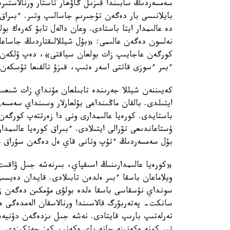
سەمسەردىڭ سابىندا قىزىل گاۋھار تاستار ورنالاستىر
بايلانىسى بار دەگەن تۇجىرىم جاسالىپ وتىر. ءبىرا
نەلسون دەگەن عالىمى: «بۇل شيللالىقتاردىڭ جاساعا
كورگەن عاجايىپ زات بولعان سياقتى»، دەپ ۇلكەن ء
ءبىر ءسوزى قاتتى اسەر ەتىپ، قىزۋ تالقىعا تۇسكەن
كەيىننەن شيللا جەرىندە تابىلعان مۇنداي زات شىعىس
ايتىلدى. بالقان ماڭىنداعى بۇلعارلار وسىنداي سەمسە
باستايدى. كورەيا عالىمدارى ونى دا زەرتتەپ كورگەن
ۇستاعاندىعى تۋرالى ايتىلادى. ءبىراق كورەيا عالىمد
بۇل سەمسەردىڭ ءتۇپ وتانى قاي ەل دەگەن سۇراق ما
«كورەيا عالىمدارىنىڭ اسىقپاي، بىرنەشە جىل ۋاقىت
ويلاماعان باسقا ءبىر ەلدەن تابىلادى. قايدان دەيس
سونداي نۇسقاسى باسقا ەلدە بولۋى مۇمكىن دەگەن زە
سانكت- پەتەربۋرگ قالاسىندا ورنالاسقان الەمدەگى 
تەرلەتىپ بارىپ قايتادى. نەشە جىل ىزدەگەن دۇنيەسى