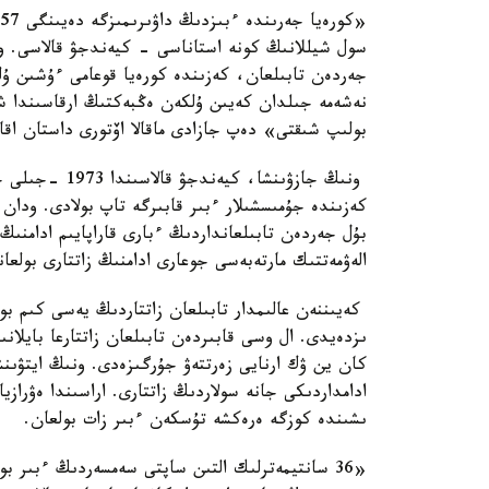
سول شيللانىڭ كونە استاناسى - كيەندجۋ قالاسى. ون
جەردەن تابىلعان، كەزىندە كورەيا قوعامى ءۇشىن ۇ
نەشەمە جىلدان كەيىن ۇلكەن ەڭبەكتىڭ ارقاسىندا شە
بولىپ شىقتى» دەپ جازادى ماقالا اۆتورى داستان اق
ونىڭ جازۋىنشا،
كەزىندە جۇمىسشىلار ءبىر قابىرگە تاپ بولادى. ودان ا
بۇل جەردەن تابىلعانداردىڭ ءبارى قاراپايىم ادامنى
الەۋمەتتىك مارتەبەسى جوعارى ادامنىڭ زاتتارى بولعان
كەيىننەن عالىمدار تابىلعان زاتتاردىڭ يەسى كىم بو
ىزدەيدى. ال وسى قابىردەن تابىلعان زاتتارعا بايلا
كان ين ۋك ارنايى زەرتتەۋ جۇرگىزەدى. ونىڭ ايتۋىنش
ادامداردىكى جانە سولاردىڭ زاتتارى. اراسىندا ەۋرازيا
ىشىندە كوزگە ەرەكشە تۇسكەن ءبىر زات بولعان.
«36 سانتيمەترلىك التىن ساپتى سەمسەردىڭ ءبىر بو