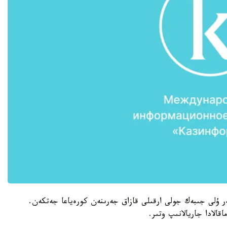
 ۇلى جىبەك جولى ارقىلى قازاق جەرىنەن كورەياعا جەتكەن.