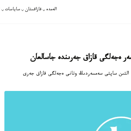
الەمدە
قازاقستان
ساياسات
ت
سەر ەجەلگى قازاق جەرىندە جاسالعان
عان التىن ساپتى سەمسەردىڭ وتانى ەجەلگى قازاق جەرى