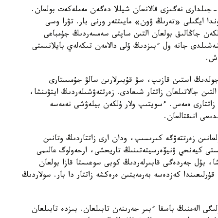
«كورەيا جەرىندە ءبىزدىڭ داۋىرىمىزگە دەيىنگى 57-جىلدارى نەگىزى قالانعان شيللا دەگەن مەملەكەت بولعان.
دا ايگىلى «تەرىڭ ۋون» مايىتتەر ورنى بار. تۋرا وسى
لكەن جاڭالىق بولعان التىن ساپتى سەمسەردىڭ جۇمباعى
شىلدى جانە ول ءبىزدىڭ ۇلى دالامەن تىكەلەي بايلانىستى
اش.
 كيەندجۋ قالاسىندا 1973 -جىلى جولدىڭ استىن قازىپ، سۋ قۇبىرلارىن سالۋ جۇمىستارى
لتىن جالاتىلعان زاتتار شىعادى. زەرتتەۋشىلەردىڭ ايتۋىنشا،
ڭ زاتتارى ەمەس. ءسويتىپ ولار ۇلكەن بيلەۋشى نەمەسە
دىعى انىقتالعان.
لعانىن زەرتتەۋگە كىرىسىپ، ودان ارى زاتتاردىڭ وتانىن
نىستى كيەنحي ۋنيۆەرسيتەتىنىڭ تاريحشى، ارحەولوگ عالىمى
ا، بۇل جەردەگى قابىرلەردىڭ كوبى سوعىستا قازا بولعان
 قۇرلىعىندا كەزدەسە بەرمەيتىن ەرەكشە زاتتار دا بار. سولاردىڭ
لىگى الەمنىڭ باسقا ءبىر جەرىنەن تابىلعان. بىزدە تابىلعان