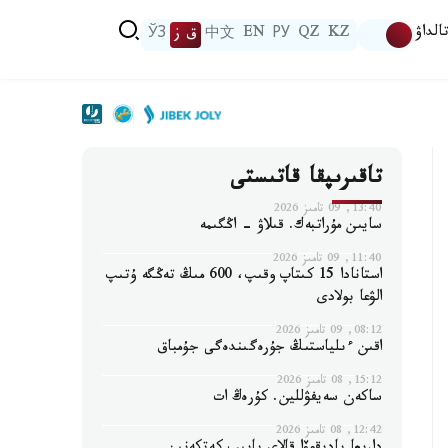
الداۋ
KZ
QZ
РУ
EN
中文
ق ز
ЎЗ
تاقىرىپقا قاتىستى
13:40, 09 تامىز 2026
سايىن مۇراتبەك. قىلاۋ - اڭگىمە
11:40, 09 تامىز 2026
استانادا 15 كىتاپ وقىپ، 600 مىڭ تەڭگە ۇتىپ
الۋعا بولادى
08:12, 09 تامىز 2026
اقىن ءىلياستىڭ جۇرەگىندەگى جۇمباق
15:12, 08 تامىز 2026
ساكەن سەيفۋللين. كۇرەڭ ات
12:42, 08 تامىز 2026