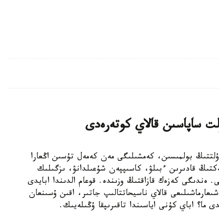
لت ساپاسىن قالاي كوتەرەدى
قتى تانىدى. ۇلتتىڭ بولمىسىن، كەمشىلىگى مەن كەمەل تۇسىن اڭعارا
كتىڭ قادىرىن ءبىلۋ، كاسىپپەن شۇعىلدانۋ، ىزگىلىك
. ەندىگى كەزەك قازاقتىڭ وزىندە. قوعام الدىندا ابايدى
 شىعارماشىلىعى قالاي ناسيحاتتالىپ جاتىر، اقىن ۇسىنعان
ى ما؟ اباي كۇنى اياسىندا تاقىرىپقا ۇڭىلەيىك.