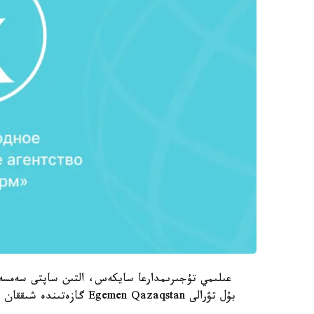
عىلىمي تۇجىرىمدارعا سايكەس، التىن ساپتى سەمسەر
بۇل تۋرالى Egemen Qazaqstan گازەتىندە شىققان ماقالادا جاريالانىپ وتىر.