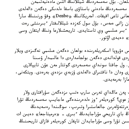
ىلعان. بۇل سەمسەردىڭ شيللانىڭ التىن مادەنيەتىمەن
ق سەمسەردىڭ مادەني باستاۋى باسقا ەلدىكى دەگەن دالەلدى
دە عالىمدار ايتا باستادى. وعان دالەل تابۋ كەرەك بولعانى تاعى اقيقات. امەريكانىڭ «Denbo» وقۋ ورنىنىڭ سارا
ن زاتى ەمەس، بۇل سول كەزدە شيللالىقتار ءبىرىنشى رەت
بىر عىلىمي وي تاستايدى. تاريحشىلارعا ونىڭ ايتقان وسى
» دەيدى اۆتور.
 ەۋروپا اسكەريلەرىندە بولعان دەگەن عىلىمي نەگىزدى ويلار
ردى قولداندى دەگەن بولجامداردى دا عالىمدار ۇسىنا
. ول جاقتا سونداي سەمسەردى گوتتار مەن عۇن تايپالارى
ارى ودان دا ناقتىراق دالەلدى ۇزبەي ىزدەي بەرەدى. ويتكەنى،
زا بەرمەيدى.
 پەن ماڭداي تەرىن سارپ ەتىپ ىزدەگەن سۇراقتارى ولار
ىز عوي؟ كورەيلەر ءوز ەلدەرىندەگى عاجايىپ سەمسەردىڭ تۋرا
رتتەۋلەرىن جالعاستىرا وتىرىپ، سوڭىندا رەسەيدىڭ
ەڭ باي تاريحي مۇراجايدىڭ ءبىرى - «ەرميتاجعا» دەيىن ات
ن تۋرا وسى مۇراجايدان تاپقان كورەيلەر قازاق تاريحىنىڭ