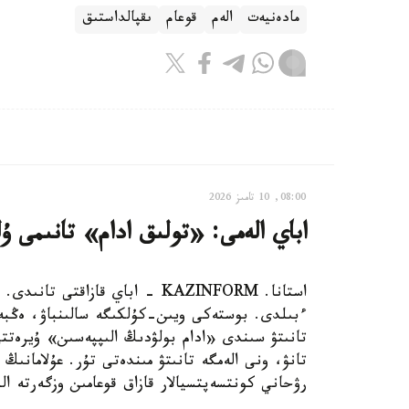
مادەنيەت
الەم
قوعام
ىقپالداستىق
08:00, 10 تامىز 2026
اباي الەمى: «تولىق ادام» تانىمى ۇ
استانا. KAZINFORM - اباي قازا
ءبىلدى. بوستەكى ويىن-كۇلكىگە سالىنباۋ، ەڭبە
تانىتۋ سىندى «ادام بولۋدىڭ الىپپەسىن» ۇيرەتتى
تانۋ، ونى الەمگە تانىتۋ مىندەتى تۇر. عۇلامانىڭ
رۋحاني كونتسەپتسيالار قازاق قوعامىن وزگەرتە الد