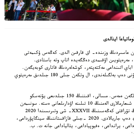
ماتياعا اينالدى
كەن عاسىردىڭ وزىندە- اق قارقىن الدى. كەڭەس ۇكىمەتى
، مەرەيتويىن اۋقىمدى دەڭگەيدە اتاپ وتە باستادى.
اباي اتىنداعى مەكتەپتەر، كوشەلەردىڭ قاتارى كوبەيگەن.
2020 -جىلى ۇكىمەت قاۋلىسىمەن 10-تامىز اباي كۇنى دەپ بەلگىلەندى، ال وتكەن جىلى 180 جىلدىق مەرەيتوي
حالىقارالىق ۇيىمدار مەن شەتەلدە دە قۇرمەت تۇگەسىلگەن ەمەس. مىسالى، اقىننىڭ 150 جىلدىعى يۋنەسكو
كولەمىندە تويلانسا، 175 جىلدىق مەرەيتوي اياسىندا شىعارمالارى الەمنىڭ 10 تىلىنە اۋدارىلعانى ەستە. سونىمەن
قاتار تۇركسوي تۇركى مادەنيەتى حالىقارالىق ۇيىمىنىڭ تۇراقتى كەڭەسىنىڭ XXXVII- شى وتىرىسىندا 2020
-جىلدى تۇركى الەمىندە «اباي قۇنانباي ۇلى جىلى» دەپ جاريالادى. 2020 -جىلى قازاقستاننىڭ سينگاپۋرداعى،
اعى، يرانداعى، ەفيوپياداعى، يتالياداعى جانە ت. ب.