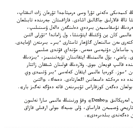
 كىمدىكى ەكەنى تۋرا وسى ەرميتاجدا تۇرعان زات انىقتاپ،
ا تاڭ قالارلىق جاڭالىق اشادى. قازاقستان جەرىندە تابىلعان
ردىڭ نۇسقاسىمەن بىردەي دەلىنگەن دالەل ۇسىنىلىپ،
الىمى كان ين ۋكتىڭ ايتۋىنشا، ول زاماندا ءتۇرلى التىن
تەرى مەن سالىنعان گاۋھار تاستارى ءبىر- بىرىنەن اۋمايدى.
تەپ جاساعان دۇنيەسى ەمەس. مۇنداي قۇندى عىلىمي
 ياعني، بۇل عالىمنىڭ ايتقانىنان تۇيەتىنىمىز، ءبىزدىڭ
ىندە قالىپ قويعان جوق. ولاردىڭ قولىنان شىققان زاتتار
ن ءسوز. كورەيا عالىمى ايتقان كەلەسى ءبىر ۇتىمدى وي
دە دە ەرەكشە دامىعانىن اڭعارتادى. دەمەك، «التىن
ولعان دەگەن كوزقاراس تۇبىرىنەن قاتە دەۋگە نەگىز بار».
ايتا كەتەرلىگى ەلدەر اراسىنداعى ۇلكەن اراقاشىقتىقتى امەريكالىق «Denbo» وقۋ ورنىنىڭ عالىمى سارا نەلسون
اريحي ۇعىممەن قاراساق، ۇلى جىبەك جولى ارقىلى قازاق
ن دەگەندى بىلدىرەدى».