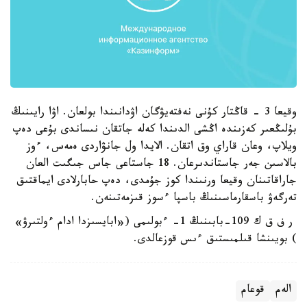
وقيعا 3 - قاڭتار كۇنى نەفتەيۋگان اۋدانىندا بولعان. اۋا رايىنىڭ
بۇلىڭعىر كەزىندە اڭشى الدىندا كەلە جاتقان نىساندى بۇعى دەپ
ويلاپ، وعان قاراي وق اتقان. الايدا ول جانۋاردى ەمەس، ءوز
بالاسىن جەر جاستاندىرعان. 18 جاستاعى جاس جىگىت العان
جاراقاتىنان وقيعا ورنىندا كوز جۇمدى، دەپ حابارلادى ايماقتىق
تەرگەۋ باسقارماسىنىڭ باسپا ءسوز قىزمەتىنەن.
ر ف ق ك 109-بابىنىڭ 1- ءبولىمى («ابايسىزدا ادام ءولتىرۋ»
) بويىنشا قىلمىستىق ءىس قوزعالدى.
الەم
قوعام