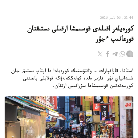
22:44, 06 تامىز 2026
كورەيلەر اقىلدى قوسىمشا ارقىلى ىستىقتان
قورعانىپ ءجۇر
استانا. قازاقپارات - وڭتۇستىك كورەيادا دا اپتاپ ىستىق جان
شىداتپاي تۇر. قازىر ەلدە كولەڭكەلەۋگە قولايلى باعىتتى
كورسەتەتىن قوسىمشاعا سۇرانىس ارتقان.