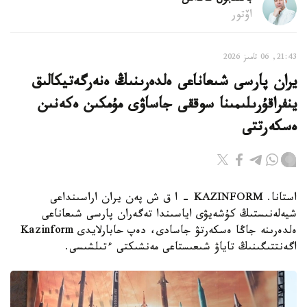
اۆتور
21:43, 06 تامىز 2026
يران پارسى شىعاناعى ەلدەرىنىڭ ەنەرگەتيكالىق
ينفراقۇرىلىمىنا سوققى جاساۋى مۇمكىن ەكەنىن
ەسكەرتتى
استانا. KAZINFORM - ا ق ش پەن يران اراسىنداعى
شيەلەنىستىڭ كۇشەيۋى اياسىندا تەگەران پارسى شىعاناعى
ەلدەرىنە جاڭا ەسكەرتۋ جاسادى، دەپ حابارلايدى Kazinform
اگەنتتىگىنىڭ تاياۋ شىعىستاعى مەنشىكتى ءتىلشىسى.