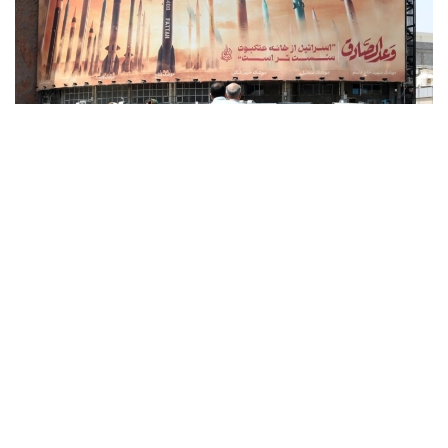
Фото: x.com / @EnglishFars
Reuters اگەنتتىگىنىڭ بەس دەرەككوزىنە سۇيەنگەن مالىمەتىنە
سايكەس، يران ا ق ش ءوز اۋماعىنا تاعى دا سوققى جاسايتىن
بولسا، ايماقتاعى ستراتەگيالىق ماڭىزى بار ەنەرگەتيكالىق
ينفراقۇرىلىم نىساندارىنا جاۋاپ رەتىندە سوققى بەرەتىنىن
مالىمدەگەن.
اگەنتتىك مالىمەتىنشە، بۇل ەسكەرتۋ ا ق ش پرەزيدەنتى دونالد
ترامپتىڭ 28 -شىلدەدە يراننىڭ ەنەرگەتيكالىق ينفراقۇرىلىمىنا