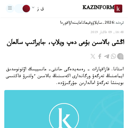
KAZINFORM
ق ز
ترەند:
2026-سايلاۋ
وقيعا
تاعايىنداۋ
اقوردا
16:48, 09 قاڭتار 2019
اڭشى بالاسىن بۇعى دەپ ويلاپ، جايراتىپ سالعان
استانا. قازاقپارات - رەسەيدەگى حانتى- مانسييسك اۆتونومدىق
ايماعىنىڭ تەرگەۋ ورگاندارى اكەسىنىڭ بالاسىن ءولتىرۋ فاكتىسى
بويىنشا تەرگەۋ امالدارىن جۇرگىزۋدە.