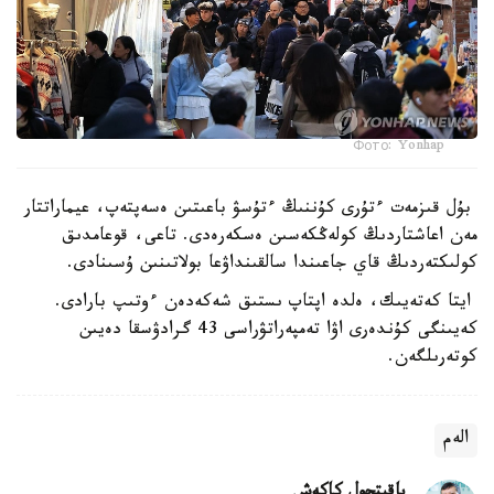
Фото: Yonhap
بۇل قىزمەت ءتۇرى كۇننىڭ ءتۇسۋ باعىتىن ەسەپتەپ، عيماراتتار
مەن اعاشتاردىڭ كولەڭكەسىن ەسكەرەدى. تاعى، قوعامدىق
كولىكتەردىڭ قاي جاعىندا سالقىنداۋعا بولاتىنىن ۇسىنادى.
ايتا كەتەيىك، ەلدە اپتاپ ىستىق شەكەدەن ءوتىپ بارادى.
كەيىنگى كۇندەرى اۋا تەمپەراتۋراسى 43 گرادۋسقا دەيىن
كوتەرىلگەن.
الەم
باقىتجول كاكەش