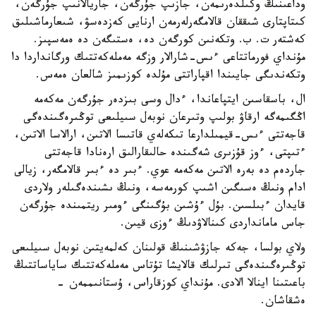
وداعىنىڭ وكىلدەرىمەن، جازىپ جۇرگەن، جاريالانىپ جۇرگەن،
كىتاپتارى شىققان قالامگەرلەرمەن ارنايى كەزدەسۋ، شىعارماشىلىق
كەشتەر ت. ب. وتكەنىن كورگەن دە، ەستىگەن دە ەمەسپىز.
مۇنداي فورماتتاعى ءىس-شارالار وزگە مەملەكەتتىك ورگانداردا دا
وتكەندىگى جايىندا اقپاراتتى مۇلدە كوزىمىز شالعان ەمەس.
ال، باسقاسىن ايتپاعاندا، ءدال وسى بىزدەر جۇرگەن مەكەمە
اڭگىمەگە ارقاۋ بولىپ وتىرعان نوبەل سىيلىعى توڭىرەگىندەگى
قاجەتتى ءىس-قيمىلدارعا تىكەلەي قاتىسا الاتىن، ارالاسا الاتىن،
ءتىپتى، ءوز قۇزىرى شەگىندە حالىقارالىق ارەنادا قاجەتتى
جاردەم دە بەرە الاتىن مەكەمە عوي. ءبىر دە ءبىر قالامگەر، زيالى
ادام ونىڭ ەسىگىن اشىپ كورمەسە، ونىڭ ىشىندەگىلەر ولاردى
قايدان ءبىلسىن. بۇل ءۇشىن بۇگىنگى ءومىر ريتمىندە جۇرگەن
جاس مامانداردى كىنالاۋدىڭ ءوزى قيىن.
ولاي بولسا، جەكە جازۋشىنىڭ قولىنان كەلمەيتىن نوبەل سىيلىعى
توڭىرەگىندەگى تىرلىك قالايشا تۇتاس مەملەكەتتىك ساياساتتىڭ
باعىتىنا اينالا الادى. مۇنداي كوزقاراس، ۇستانىممەن -
ەشقاشان.