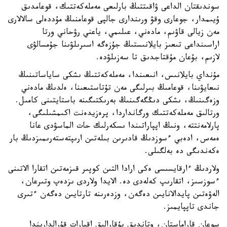
سوندىقتان الداعى ۋاقىتتىڭ بارلىعى مەملەكەتتىك، قوعامدىق
ۇيىمدار، جوعارى وقۋ ورىندارى جالپى قوعامنىڭ مۇددەلى سالالارى
مەن زيالى قاۋىم، مادەني، عىلىمي، ياعني رۋحاني ورتا
اراسىنداعى تىعىز بايلانىستىڭ جۇزەگە اسىرىلۋىنا جۇمسالۋى
لازىم، بۇعان مۇقتاجدىق تا سەزىلۋدە.
مۇنداي بايلانىس، انىعىندا، مەملەكەتتىڭ ىشكى ساياساتىنىڭ
نىعايۋىنا، قوعامىڭ بىرلىگى مەن تۇتاستىعىنا، ەلدىڭ مادەني
وزەگىنىڭ، ىشكى دىڭگەگىنىڭ بەرىكتىگىنە باستايتىنى كامىل.
ورتالىق مەملەكەتتىك ورگانداردا، پرەزيدەنت اكىمشىلىگى،
پارلامەنتتە، ونىڭ اپپاراتىندا ىسكەرلىك حات الماسۋدى عانا
ەمەس، ادەبي ءسوزدىڭ قادىرىن بىلەتىن ارىپتەستەرىمىزدىڭ بار
ەكەندىگى دە بەلگىلى.
ولاردىڭ ءارقايسىسى ەكى ارادا التىن كوپىر قىزمەتىن اتقارا الاتىنى
ءسوزسىز، اتقارىپ كەلەدى دە. الايدا ولاردى ىزدەپ وتىرعان،
الەۋەتىن پايدالانايىن دەگەن، وزدەرىنە تارتايىن دەگەن ءتىرى
جاندى تاپپايمىز.
سوعان قاراماستان، وتاندىق بۇقارالىق اقپارات قۇرالدارىندا