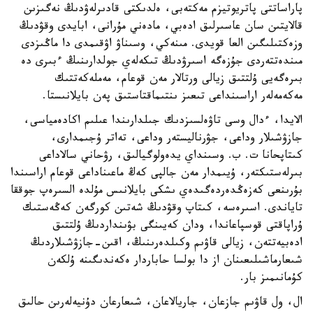
پاراساتتى پاتريوتيزم مەكتەبى، ەلدىكتى قادىرلەۋدىڭ نەگىزىن
قالايتىن سان عاسىرلىق ادەبي، مادەني مۇرانى، ابايدى وقۋدىڭ
وزەكتىلىگىن العا قويدى. مىنەكي، وسىناۋ اۋقىمدى دا ماڭىزدى
مىندەتتەردى جۇزەگە اسىرۋدىڭ تىكەلەي جولدارىنىڭ ءبىرى دە
بىرەگەيى ۇلتتىق زيالى ورتالار مەن قوعام، مەملەكەتتىك
مەكەمەلەر اراسىنداعى تىعىز ىنتىماقتاستىق پەن بايلانىستا.
الايدا، ءدال وسى تاۋەلسىزدىك جىلدارىندا عىلىم اكادەمياسى،
جازۋشىلار وداعى، جۋرناليستەر وداعى، تەاتر ۇجىمدارى،
كىتاپحانا ت. ب. وسىنداي يدەولوگيالىق، رۋحاني سالاداعى
بىرلەستىكتەر، ۇيىمدار مەن جالپى كەڭ ماعىناداعى قوعام اراسىندا
بۇرىنعى كەزەڭدەردەگىدەي ىشكى بايلانىس مۇلدە السىرەپ جوققا
تاياندى. اسىرەسە، كىتاپ وقۋدىڭ شەتىن كورگەن كەڭەستىك
ۇراپاقتى قوسپاعاندا، ودان كەيىنگى بۋىنداردىڭ ۇلتتىق
ادەبيەتتەن، زيالى قاۋىم وكىلدەرىنىڭ، اقىن-جازۋشىلاردىڭ
شىعارماشىلىعىنان از دا بولسا حاباردار ەكەندىگىنە ۇلكەن
كۇمانىمىز بار.
ال، ول قاۋىم جازعان، جاريالاعان، شىعارعان دۇنيەلەرىن حالىق