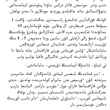
ەتىپ وتىر. سونىمەن قاتار ەركىن ساۋدا پيلوتتىق ايماعىنداعى
يننوۆاتسيالىق جانە «اقىلدى پورت» جوبالارى دا سەپ بولعان.
كولىك قۇرالدارىن تەكسەرۋ راسىمدەرى جەڭىلدەپ، ۋاقىت 1
مينۋتقا دەيىن قىسقاردى. ال ونلاين جۇيە قۇجاتتاردى 45
سەكۋندتا تەكسەرىپ بەرە الادى. شەكارالىق وتكىزۋ پۋنكتىنىڭ
كىرۋ-شىعۋ زالى ارقىلى كۇن سايىن ورتا ەسەپپەن 5- 8 مىڭ
تۋريست ارالىعىندا وتەدى. قىتايدان شىعاتىن كوپتەگەن
ساياحاتشىلار ءۇشىن قورعاس پورتى قازاقستان جانە باسقا دا
ورتالىق ازيا ەلدەرىنە كىرەتىن نەگىزگى قاقپا بولىپ وتىر.
لي شياۋ، شاندۇڭ ايماعىنىڭ تۇرعىنى، ساياحاتشى:
- ءبىز قىتايدىڭ شىعىس ايماعى شاندۇڭنان كەلە جاتىرمىز.
بىرنەشە كۇن ءۇرىمجى مەن سايرام كولدەرىندە بولدىق. ەندى
بۇگىن قازاقستانعا قاراي جول ءجۇرىپ بارامىز. الماتىعا بارىپ
جەرگىلىكتى مادەنيەتىمەن تانىسساق دەيمىز. ودان بولەك
تابيعاتىن كورىپ، ءداستۇرلى تاعامدارىنان ءدام تاتىپ كورسەك
دەگەن جوسپارىمىز بار.