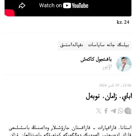
24.kz
بيلىك جانە ساياسات
ىقپالداستىق
باقىتجول كاكەش
اۆتور
12:06, 07 تامىز 2026
اباي. زامان. نوبەل
استانا. قازاقپارات - قازاقستان جازۋشىلار وداعىنىڭ باسشىلىعى
قازاق ادەبيەتىن الەمدىك دەڭگەيگە كوتەرۋگە باعىتتالعان ۇزاق