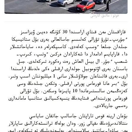
فوتو: حالىق گازەتى
قازاقستان مەن قىتاي اراسىندا 30 كۇنگە دەيىن ۆيزاسىز
ءجۇرىپ-تۇرۋ تۋرالى كەلىسىم جاسالعالى بەرى بۇل ستاتيسيكا
جىلدان جىلعا ءوسىپ كەلەدى. كاسىپكەرلەر دە، ساياحاتشىلار
دا، قاراپايىم ادامدار دا شەكارادان ەركىن ءوتىپ، كىرىپ-
شىعىپ ءجۇر. ال بيىل العاش رەت رەكورد تىركەلدى. جىل
باسىنان بەرى اۆتوموبيل جولدارى ارقىلى ەكى ەلدىڭ اراسىندا
ارى-بەرى قاتىناعان جولاۋشىلار سانى 1 ميلليوننان اسىپ وتىر.
بۇل ءبىر عانا قورعاس پورتى ارقىلى. وتكەن جىلدىڭ وسى
كەزەڭىمەن سالىستىرعاندا 10 پايىزعا وسكەن. بۇل تۋرالى
قورعاس پورتىنداعى قىتايدىڭ ينسپەكسيالىق ستانسيا ماماندارى
رەسمي جاريالادى.
بۇعان ارينە قوس تاراپتان جاسالىپ جاتقان ساياسي
ىنتالاندىرۋدىڭ ىقپالى زور. ودان بولەك ترانسشەكارالىق ساپارلار
مەن ساۋدا-ساتتىق سالاسىنداعى بەلسەندىلىك تە تىكەلەي اسەر