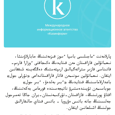
پارلامەنت ءماجىلىسى باسپا ءسوز قىزمەتىنىڭ حابارلاۋىنشا،
نىعماتۋلين قازاقستان مەن قىتايدىڭ ەكىجاقتى ءوزارا قارىم-
قاتىناسى قازىر ستراتەگيالىق ارىپتەستىك دەڭگەيىنە شىققانىن
ايتقان. نىعماتۋلين سونىمەن قاتار قازاقستانداعى «نۇرلى جول»
باعدارلاماسىنىڭ قىتايدىڭ «ءبىر بەلدەۋ، ءبىر جول»
جوباسىمەن تۇيىندەستىرۋ ناتيجەسىندە قورعاس بەكەتىنىڭ،
اقتاۋ پورتىنىڭ، قازاقستان-تۇركىمەنستان-يران جاڭا تەمىرجول
جەلىسىنىڭ جانە باتىس ەۋروپا - باتىس قىتاي حالىقارالىق
جولىنىڭ اشىلعانىن ايتقان.