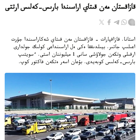
قازاقستان مەن قىتاي اراسىندا بارىس-كەلىس ارتتى
استانا. قازاقپارات - قازاقستان مەن قىتاي شەكاراسىندا جۇرت
اعىلىپ جاتىر. بيىلدىققا ەكى ەل اراسىنداعى كولىك جولدارى
ارقىلى وتكەن جولاۋشى سانى 1 ميليوننان استى. ءسويتىپ
بارىس-كەلىس كوبەيدى. بۇعان اسەر ەتكەن فاكتور كوپ.