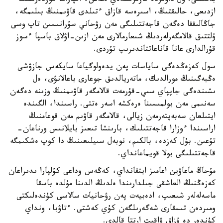
بەلگىلى. ول داۋىردە قازىرگىدەي ەمەس، اقپارات كوزدەرىنىڭ
ازدىعى، حالىقتىڭ، اسىرەسە قازاق ءتىلدى قاۋىمنىڭ بىلىمگە،
جاڭالىققا دەگەن قاجەتتىلىگى مەن رۋحاني سۇرانىسىن تاپ وسى
ۇلتتىق قالامگەرلەردىڭ شىعارمالارى مەن ازىن-اۋلاق باسپا ءسوز
قۇرالدارى عانا قاناعاتتاندىرىپ تۇردى.
سول كەزەڭدەگى ساياسات پەن يدەولوگياعا سايكەس جازۋشى
ەڭبەگىنىڭ مورالدىك، ماتەريالدىق جوعارى باعالانۋى، ەل
ىشىندەگى جاپپاي سىي-قۇرمەت قالامگەر قاۋىمنىڭ وزىنە دەگەن
سەنىمى مەن بولمىسىنا ەرەكشە اسەر ەتتى. راسىندا، الگىندە
ايتىلعان سەبەپتەرمەن زيالى، قالامگەر قاۋىم مەن قوعامنىڭ
اراسىندا ءوزارا قاجەتتىلىك، بارىنشا تىعىز بايلانىس ورناعان-
تۇعىن. بۇل كەزدە، بالكىم، نوبەل سىيلىعىنىڭ دا كوپ ەشكىمگە
قاجەتتىلىگى بولا قويماعانداي.
مۇحاڭ ماعاۋين اعامىز ايتقانداي، كەڭەس وداعى كۇلپارا ىدىراعان
كەزەڭنىڭ العاشقى جىلدارىندا ەلدىڭ الدىنا مۇلدە باسقا
ماسەلەلەر شىعىپ، ادەبيەت پەن رۋحانيات سالاسى كۇندەلىكتى
ومىردەن تىسقارى شەگەرىلگەن كۇي كەشتى. ءتاۋبا، ونداي
كۇندەر دە ۇزاق ۋاقىت ارتتا قالدى.