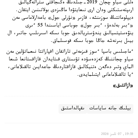
ەلشى سياو چجان 2019-جىلدىڭ ەكىجاقتى ستراتەگيالىق
ارىپتەستىكتى ودان ارى نىعايتۋدا ماڭىزدى بولاتىنىن ايتقان.
ديپلوماتتىڭ سوزىنشە، قازىر «نۇرلى جول» باعدارلاماسى مەن
«ءبىر بەلدەۋ، ءبىر جول» جوباسى اياسىندا 55 ءىرى
ينۆەستيتسيالىق يندۋستريالدىق جوبا ىسكە اسىرىلىپ جاتىر، ال
بيىل بىرنەشە جاڭا جوبا ىسكە قوسىلماق.
ءماجىلىس باسپا ءسوز قىزمەتى تاراتقان اقپاراتتا نىعماتۋلين مەن
سياو چجاننىڭ كەزدەسۋدە تۋىستارى قىتايدان قازاقستانعا شىعا
الماي وتىر دەگەن ەتنيكالىق قازاقتاردىڭ جاعدايىن تالقىلاعانى،
ءيا تالقىلاماعانى ايتىلمايدى.
«ازاتتىق»
بيلىك جانە ساياسات
ىقپالداستىق
19:55, 07 تامىز 2026