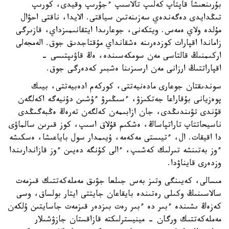
بۇرىنعىشا قاپتاپ كەلىپ تالاسىپ ءجۇرىپ وقيدى، كورىپ
تىڭدايدى دەگەندەي سەزىنەتىن سياقتى. الايدا، ناقتى احۋال
مۇلدە ولاي ەمەس. ويتكەنى، جوعارىدا ايتقانىمىزداي، قازىرگى
زاماندا اقپارات كوزدەرىنە ەشقانداي مۇقتاجدىق جوق. الەمجەلى
اركىمنىڭ قالتاسى مەن سومكەسىندە، ەڭ قاۋىپتىسى -
اقپاراتتىڭ ارزانى مەن ارسىزىنا ەشبىر كەدەرگى جوق.
سوندىقتان جوعارى مادەنيەتتى، كوركەم ادەبيەتتى، بيىك
پوەزيانى بۇقاراعا جەتكىزۋ، ءسىڭىرۋ ءۇشىن دۇنيەگە اكەلگەن
قۇندى تۋىندىڭدى، جان ازابىمەن كەلگەن تەرەڭ ەڭبەگىڭدى
ناسيحاتتاپ تاراتپاساڭ، ەشكىم قۇلاق اسىپ، كوز قىرىن سالماۋى
دا اقيقات. ال، ءتيىستى مەكەمە، ۇيىمدار سول باياعىشا، ەسكىشە
ءوز بەتىنشە تىرلىك كەشىپ، ءالى كۇنگە دەيىن ءوز قازاندارىندا
وزدەرى قايناۋدا.
مىسالى، كەيىنگى وتىز بەس جىلعا جۋىق مەملەكەتتىك قىزمەت
سالاسىنىڭ وكىلى رەتىندە بايقاعان جايتتى ايتار بولساق، وسى
كەزەڭ ىشىندە ءبىر دە ءبىر رەت بىزدەر قىزمەت جاسايتىن ۇلكەن
مەملەكەتتىك ورگان - مينيسترلىكتە قازاقستان جازۋشىلار