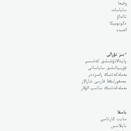
وقيعا
ساياسات
تالداۋ
ەكونوميكا
الەمدە
ءبىز تۋرالى
پايدالانۋشىلىق كەلىسىم
قۇپىيالىلىق ساياساتى
مەملەكەتتىك رامىزدەر
جەمقورلىققا قارسى شارالار
مەملەكەتتىك ساتىپ الۋلار
باسقا
سايت كارتاسى
بايلانىس