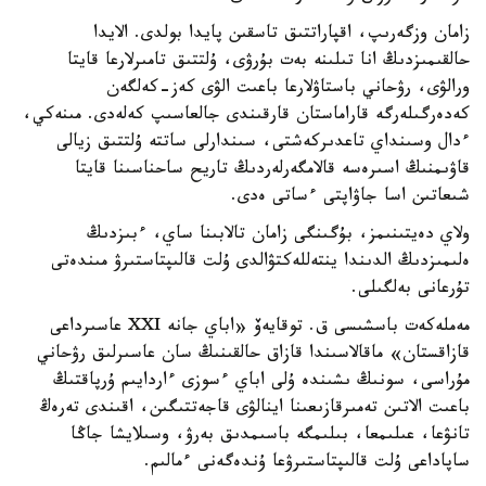
زامان وزگەرىپ، اقپاراتتىق تاسقىن پايدا بولدى. الايدا
حالقىمىزدىڭ انا تىلىنە بەت بۇرۋى، ۇلتتىق تامىرلارعا قايتا
ورالۋى، رۋحاني باستاۋلارعا باعىت الۋى كەز-كەلگەن
كەدەرگىلەرگە قاراماستان قارقىندى جالعاسىپ كەلەدى. مىنەكي،
ءدال وسىنداي تاعدىركەشتى، سىندارلى ساتتە ۇلتتىق زيالى
قاۋىمنىڭ اسىرەسە قالامگەرلەردىڭ تاريح ساحناسىنا قايتا
شىعاتىن اسا جاۋاپتى ءساتى ەدى.
ولاي دەيتىنىمز، بۇگىنگى زامان تالابىنا ساي، ءبىزدىڭ
ەلىمىزدىڭ الدىندا ينتەللەكتۋالدى ۇلت قالىپتاستىرۋ مىندەتى
تۇرعانى بەلگىلى.
مەملەكەت باسشىسى ق. توقايەۆ «اباي جانە XXI عاسىرداعى
قازاقستان» ماقالاسىندا قازاق حالقىنىڭ سان عاسىرلىق رۋحاني
مۇراسى، سونىڭ ىشىندە ۇلى اباي ءسوزى ءاردايىم ۇرپاقتىڭ
باعىت الاتىن تەمىرقازىعىنا اينالۋى قاجەتتىگىن، اقىندى تەرەڭ
تانۋعا، عىلىمعا، بىلىمگە باسىمدىق بەرۋ، وسىلايشا جاڭا
ساپاداعى ۇلت قالىپتاستىرۋعا ۇندەگەنى ءمالىم.