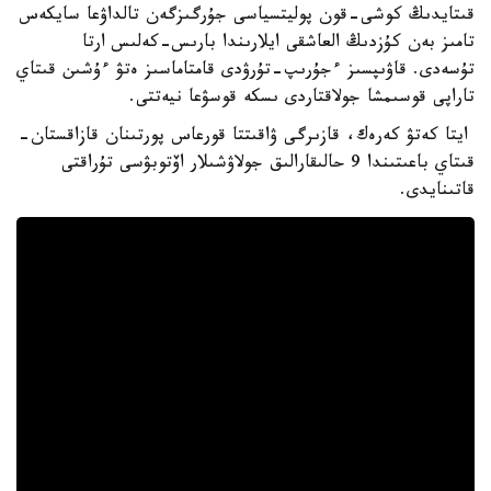
قىتايدىڭ كوشى-قون پوليتسياسى جۇرگىزگەن تالداۋعا سايكەس
تامىز بەن كۇزدىڭ العاشقى ايلارىندا بارىس-كەلىس ارتا
تۇسەدى. قاۋىپسىز ءجۇرىپ-تۇرۋدى قامتاماسىز ەتۋ ءۇشىن قىتاي
تاراپى قوسىمشا جولاقتاردى ىسكە قوسۋعا نيەتتى.
ايتا كەتۋ كەرەك، قازىرگى ۋاقىتتا قورعاس پورتىنان قازاقستان-
قىتاي باعىتىندا 9 حالىقارالىق جولاۋشىلار اۆتوبۋسى تۇراقتى
قاتىنايدى.