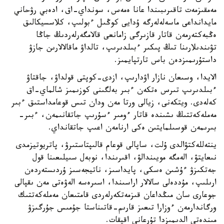
مەمقىزمەت تاقىرىبىندا عانا ەمەس، سونداي-اق، ادەبي رۋحاني
مايدانداعى ماسەلەلەرگە ۇدايى كوڭىل ءبولىپ، كلاسسيكالىق
ەڭبەكتەرمەن قاتار قازىرگى زامانعى قالامگەرلەردىڭ جاڭا
تۋىندىلارىنا تىڭ پىكىر ءبىلدىرىپ، تالداۋ ماقالالارىن جازۋ
داستۇرىمىزدەن باس تارتپايمىز.
الايدا، وسىعان نازار اۋدارىپ، ازدى-كوپتى قولداۋ، جاقتاۋ
ءبىلدىرىپ تىرس ەتكەن ءبىر بەلگىنى كوزىمىز شالماي-اق
كەلەدى. ويتكەنى، زيالى ورتا مەن ودان تىس قوعامداستىق ءبىر
مەملەكەتتىڭ ىشىندە قاتار ءومىر ءسۇرىپ جاتقانىمەن، ءبىر-
بىرىمەن قوسىلمايتىن ەكى ارنامەن اعىپ جاتقانداي.
ينتەللەكتۋالدى ۇلت، ساپالى قوعام قالىپتاستىرۋ، پاتريوتيزمدى
نىعايتۋ، الەمگە مويىندالۋ، اقىرىندا، نوبەل سىيلىعىنا قول
جەتكىزۋ ءۇشىن ەسكى، پايداسىز، ناتيجەسىز ۇردىستەردەن
ارىلىپ، مۇددەلى سالالار اراسىندا، اسىرەسە الەۋەتى مەن ىقپالى
جوعارى سان مىڭداعان قىزمەتكەرلەردى قامتىعان مەملەكەتتىك
ورگاندارمەن ءوزارا تىعىز قارىم-قاتىناستا جۇمىس جۇرگىزۋ
مىندەتى الدىمىزدا تۇرعانى اقيقات.