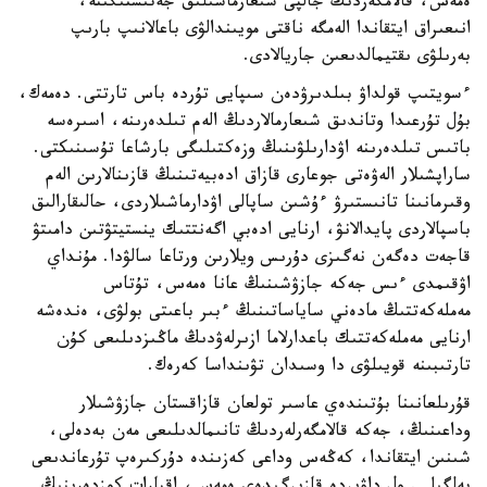
ەمەس، قالامگەردىڭ جالپى شىعارماشىلىق جەتىستىگىنە،
انىعىراق ايتقاندا الەمگە ناقتى مويىندالۋى باعالانىپ بارىپ
بەرىلۋى ىقتيمالدىعىن جاريالادى.
ءسويتىپ قولداۋ بىلدىرۋدەن سىپايى تۇردە باس تارتتى. دەمەك،
بۇل تۇرعىدا وتاندىق شىعارمالاردىڭ الەم تىلدەرىنە، اسىرەسە
باتىس تىلدەرىنە اۋدارىلۋىنىڭ وزەكتىلىگى بارشاعا تۇسىنىكتى.
ساراپشىلار الەۋەتى جوعارى قازاق ادەبيەتىنىڭ قازىنالارىن الەم
وقىرمانىنا تانىستىرۋ ءۇشىن ساپالى اۋدارماشىلاردى، حالىقارالىق
باسپالاردى پايدالانۋ، ارنايى ادەبي اگەنتتىك ينستيتۋتىن دامىتۋ
قاجەت دەگەن نەگىزى دۇرىس ويلارىن ورتاعا سالۋدا. مۇنداي
اۋقىمدى ءىس جەكە جازۋشىنىڭ عانا ەمەس، تۇتاس
مەملەكەتتىڭ مادەني ساياساتىنىڭ ءبىر باعىتى بولۋى، ەندەشە
ارنايى مەملەكەتتىك باعدارلاما ازىرلەۋدىڭ ماڭىزدىلىعى كۇن
تارتىبىنە قويىلۋى دا وسىدان تۋىنداسا كەرەك.
قۇرىلعانىنا بۇتىندەي عاسىر تولعان قازاقستان جازۋشىلار
وداعىنىڭ، جەكە قالامگەرلەردىڭ تانىمالدىلىعى مەن بەدەلى،
شىنىن ايتقاندا، كەڭەس وداعى كەزىندە دۇركىرەپ تۇرعاندىعى