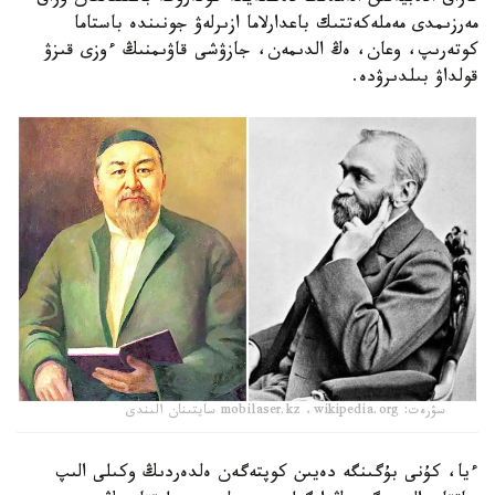
مەرزىمدى مەملەكەتتىك باعدارلاما ازىرلەۋ جونىندە باستاما
كوتەرىپ، وعان، ەڭ الدىمەن، جازۋشى قاۋىمنىڭ ءوزى قىزۋ
قولداۋ بىلدىرۋدە.
سۋرەت: mobilaser.kz ،wikipedia.org سايتىنان الىندى
ءيا، كۇنى بۇگىنگە دەيىن كوپتەگەن ەلدەردىڭ وكىلى الىپ