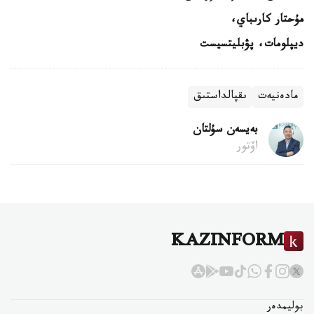
مۇحتار كارىباي،
ديپلومات، پۋبليتسيست
مادەنيەت
ىقپالداستىق
بەيسەن سۇلتان
اۆتور
KAZINFORM
بوليمدەر