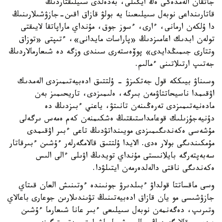
جاتقان الەمدەگى ەڭ ايگىلى، بەدەلدى سىيلىقتاردىڭ
قاتارىنداعى نوبەل سىيلىعىنا يە بولۋ قازاق اقىن-جازۋشىلارىنىڭ
دا ۇلكەن ارمانى، ءارى، ءسوز جوق، مۇنداي ماراپاتقا لايىقتى
تولەن ابدىك اعامىزدىڭ «پاراسات مايدانى»، ءتىپتى «توزاق
وتتارى جىمىڭدايدى» پوۆەستەرى سىندى وزگە دە شىعارمالاردىڭ
جەتىپ ارتىلاتىنى ءمالىم.
وسىناۋ بيىككە قول جەتكىزۋ - ۇلتتىق ادەبيەتىمىزدى الەمدىك
اۋقىمدا ناسيحاتتاۋمەن بىرگە، ەلىمىزدى، تاريحىمىز بەن
مادەنيەتىمىزدى تەرەڭىنەن تانىتۋ، ياعني ءبىزدىڭ دە
دۇنيەجۇزىلىك قوعامداستىقتىڭ ەشكىمنەن كەم ەمەس ىرگەلى
مۇشەسى ەكەندىگىمىزدى مويىنداتۋدىڭ تاعى ءبىر اۋقىمدى
مۇمكىندىگى بولار ەدى. الايدا ۇلتتىق قالامگەرلەر ءۇشىن ءبىرقاتار
سەبەپتەرگە بايلانىستى مۇنداي تويدىڭ اۋىلى ءالى الىس
ەكەندىگى ناقتى دالەلدەرمەن ايتىلۋدا.
وسى ماقساتتا قولداۋ ءبىلدىرۋ جونىندە ءوتىنىش العان قىتاي
جازۋشىسى مو يان قازاق ادەبيەتىنىڭ تۋىندىلارىن جوعارى باعالاي
وتىرىپ، دەگەنمەن نوبەل سىيلىعى ءبىر عانا شىعارما ءۇشىن