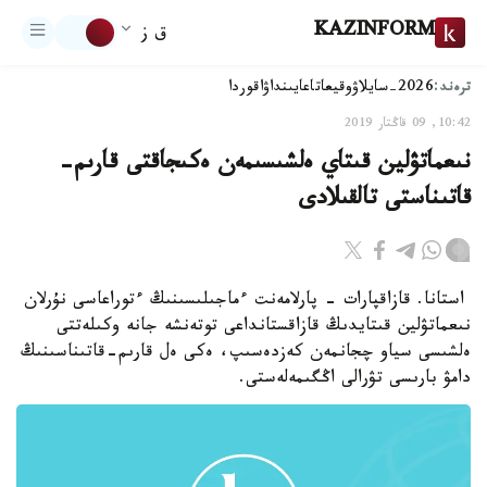
KAZINFORM
ق ز
ترەند:
2026-سايلاۋ
وقيعا
تاعايىنداۋ
اقوردا
10:42, 09 قاڭتار 2019
نىعماتۋلين قىتاي ەلشىسىمەن ەكىجاقتى قارىم-
قاتىناستى تالقىلادى
استانا. قازاقپارات - پارلامەنت ءماجىلىسىنىڭ ءتوراعاسى نۇرلان
نىعماتۋلين قىتايدىڭ قازاقستانداعى توتەنشە جانە وكىلەتتى
ەلشىسى سياو چجانمەن كەزدەسىپ، ەكى ەل قارىم-قاتىناسىنىڭ
دامۋ بارىسى تۋرالى اڭگىمەلەستى.