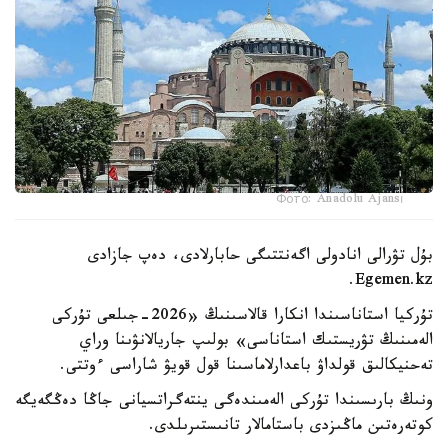
Фото: Anadolu Ajansı
بۇل تۋرالى انادولى اگەنتتىگى حابارلادى، دەپ جازادى
Egemen.kz.
تۇركيا استاناسىندا انكارا قالاسىنىڭ «2026-جىلعى تۇركى
الەمىنىڭ تۋريستىك استاناسى» بولىپ جاريالانۋىنا وراي
تەحنيكالىق قولداۋ باعدارلاماسىنا قول قويۋ شاراسى ءوتتى.
ونىڭ بارىسىندا تۇركى الەمىندەگى ينتەگراتسيانى جاڭا دەڭگەيگە
كوتەرەتىن ماڭىزدى باستامالار تانىستىرىلدى.