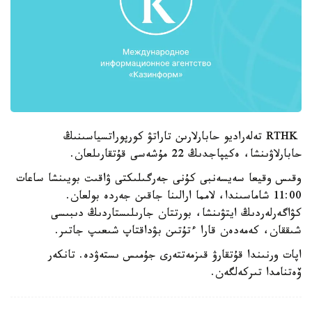
RTHK تەلەراديو حابارلارىن تاراتۋ كورپوراتسياسىنىڭ
حابارلاۋىنشا، ەكيپاجدىڭ 22 مۇشەسى قۇتقارىلعان.
وقىس وقيعا سەيسەنبى كۇنى جەرگىلىكتى ۋاقىت بويىنشا ساعات
11:00 شاماسىندا، لامما ارالىنا جاقىن جەردە بولعان.
كۋاگەرلەردىڭ ايتۋىنشا، بورتتان جارىلىستاردىڭ دىبىسى
شىققان، كەمەدەن قارا ءتۇتىن بۋداقتاپ شىعىپ جاتىر.
اپات ورنىندا قۇتقارۋ قىزمەتتەرى جۇمىس ىستەۋدە. تانكەر
ۆەتنامدا تىركەلگەن.