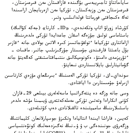
ساياحاتتاۋ تاجىريبەسى بۇگىندە قازاقستان مەن قىرعىزستان،
قىرعىزستان مەن وزبەكستان، تۇركيا مەن ازەربايجان اراسىندا
تەك ەكىجاقتى فورماتتا قولدانىلىپ وتىر.
كۇرشاد زورلۋ اتاپ وتكەندەي، «ID- كارتا» (جەكە كۋالىك)
باستاماسى تولىق جۇزەگە اسقان جاعدايدا تۇركى ەلدەرىنىڭ
ازاماتتارى تۇركياعا ءتولقۇجاتسىز كىرە الاتىن بولادى جانە ءقازىر
بۇل باعىتتا قارقىندى جۇمىستار جۇرگىزىلىپ جاتىر. ماقسات -
ءتۋريزمدى دامىتۋ، ەكونوميكالىق ىنتىماقتاستىقتى كەڭەيتۋ جانە
گۋمانيتارلىق بايلانىستاردى نىعايتۋ.
سونداي-اق، تۇركيا تۇركى الەمىنىڭ ءبىرىڭعاي مۋزەي كارتاسىن
ازىرلەۋ جۇمىستارىن دا اياقتادى.
وسى جانە وزگە دە ينتەگراتسيا ماسەلەلەرى بيىلعى 29-قازان
كۇنى انكارادا وتەتىن تۇركى مەملەكەتتەرى ۇيىمىنا مۇشە ەلدەر
باسشىلارىنىڭ سامميتىندە تالقىلانادى دەپ كۇتىلەدى.
كەيىن، قاراشا ايىندا انتاليادا وتكىزۋ جوسپارلانعان كليماتتىڭ
وزگەرۋى جونىندەگى ب ۇ ۇ-نىڭ نەگىزدەمەلىك كونۆەنتسياسى