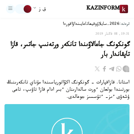
KAZINFORM
ق ز
ترەند:
2026-سايلاۋ
وقيعا
تاعايىنداۋ
اقوردا
19:31, 08 قاڭتار 2019
گونكونگ جاعالاۋىندا تانكەر ورتەنىپ جاتىر، قازا
تاپقاندار بار
استانا. قازاقپارات - گونكونگ اكۆاتورياسىندا مۇناي تانكەرىنىڭ
بورتىندا بولعان ءورت سالدارىنان ءبىر ادام قازا تاۋىپ، تاعى
ۇشەۋى ءىز- ءتۇسسىز جوعالدى.