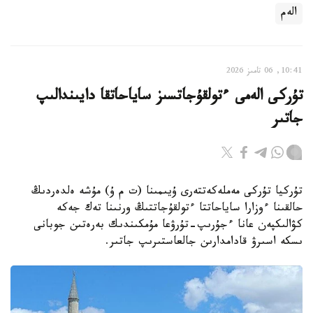
الەم
10:41, 06 تامىز 2026
تۇركى الەمى ءتولقۇجاتسىز ساياحاتقا دايىندالىپ
جاتىر
تۇركيا تۇركى مەملەكەتتەرى ۇيىمىنا (ت م ۇ) مۇشە ەلدەردىڭ
حالقىنا ءوزارا ساياحاتتا ءتولقۇجاتتىڭ ورنىنا تەك جەكە
كۋالىكپەن عانا ءجۇرىپ-تۇرۋعا مۇمكىندىك بەرەتىن جوبانى
ىسكە اسىرۋ قادامدارىن جالعاستىرىپ جاتىر.