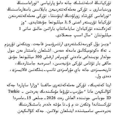
تۇركيانىڭ ادىلەتتىلىك جانە دامۋ پارتياسى ءتوراعاسىنىڭ
ورىنباسارى - تۇركى مەملەكەتتەرىمەن بايلانىس باسقارماسىنىڭ
ءتوراعاسى كۇرشاد زورلۋدىڭ ايتۋىنشا، تۇركى مەملەكەتتەرىنەن
تۇركياعا تۋريستەر اعىنى 3,5 ميلليونعا جۋىقتايدى. ءوز
كەزەگىندە تۇركيادان ساياحاتتاپ باراتىن حالىق سانى 1
ميلليوننان ءسال اسىپ جىعىلادى.
ء«بىز بۇل كورسەتكىشتەردى ارتتىرۋىمىز قاجەت. ويتكەنى تۋريزم
- تەك ەكونوميكالىق ماسەلە ەمەس. اشىلعان باعىتتار مەن سول
جولدار بويىنداعى مادەني كوپىرلەر ارقىلى 300 ميلليونعا جۋىق
حالقى بار تۇتاس تۇركى دۇنيەسىن، اسىرەسە جاستاردىڭ،
تاريحىمىزدى جانە باي مۇرامىزدى تانىپ-بىلگەنىن قالايمىز»،
دەدى ول.
ايتا كەتەيىك، تۇركى مەملەكەتتەرى حالقىنا ءوزارا ساپاردا جەكە
كۋالىكپەن عانا ءجۇرىپ-تۇرۋعا مۇمكىندىك بەرەتىن - Turkic
ID جوباسى جونىندە العاش رەت 2026-جىلعى 15-مامىردا
تۇركىستاندا وتكەن ت م ۇ-نا مۇشە ەلدەر باسشىلارىنىڭ
بەيرەسمي سامميتىندە ايتىلعان بولاتىن. جەكە كۋالىكپەن