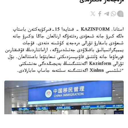
ەرەجەلەر ەنگىزەدى
استانا. KAZINFORM - قىتايدا 15-قىركۇيەكتەن باستاپ
ەلگە كىرۋ جانە شىعۋدى رەتتەۋگە ارنالعان جاڭا «كىرۋ جانە
شىعۋدى باسقارۋ تۋرالى ەرەجە» كۇشىنە ەنەدى. قۇجات
يمميگراتسيالىق باقىلاۋدى جەتىلدىرۋگە، ازاماتتاردىڭ قۇقىقتارىن
قورعاۋعا جانە ۇلتتىق قاۋىپسىزدىكتى نىعايتۋعا باعىتتالعان. بۇل
تۋرالى Kazinform اگەنتتىگىنىڭ بەيجىڭدەگى مەنشىكتى
ءتىلشىسى Xinhua اگەنتتىگىنە سىلتەمە جاساپ حابارلادى.