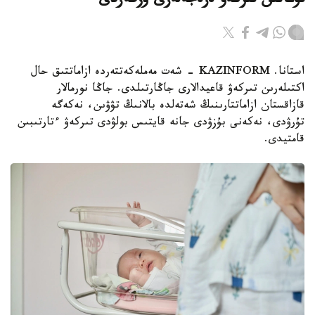
تۋعانىن تىركەۋ ەرەجەلەرى وزگەردى
استانا. KAZINFORM - شەت مەملەكەتتەردە ازاماتتىق حال
اكتىلەرىن تىركەۋ قاعيدالارى جاڭارتىلدى. جاڭا نورمالار
قازاقستان ازاماتتارىنىڭ شەتەلدە بالانىڭ تۋۋىن، نەكەگە
تۇرۋدى، نەكەنى بۇزۋدى جانە قايتىس بولۋدى تىركەۋ ءتارتىبىن
قامتيدى.