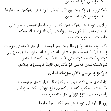
- 5 جۇمىس كۇنىنە دەيىن؛
ەلەكتروندىق ۇكىمەت پورتالى ارقىلى ءوتىنىش بەرگەن جاعدايدا
- 3 جۇمىس كۇنىنە دەيىن.
ونلاين ءوتىنىش بەرگەننەن كەيىن ونىڭ مارتەبەسى، سونداي-
اق ناتيجەنى الۋ كۇنى مەن ۋاقىتى پايدالانۋشىنىڭ جەكە
كابينەتىندە كورسەتىلەدى.
ەگەر وتىنىشتە تولىق مالىمەت بەرىلمەسە، بارلىق قاجەتتى قۇجات
ۇسىنىلماسا نەمەسە قۇجاتتاردىڭ ءبىرىنىڭ جارامدىلىق مەرزىمى
ءوتىپ كەتسە، ءوتىنىش قابىلدانبايدى. كەمشىلىكتەر
تۇزەتىلگەننەن كەيىن قۇجاتتاردى قايتا تاپسىرۋعا بولادى.
تىركەۋ ۇدەرىسى قالاي جۇزەگە اسادى
ازاماتتىق حال اكتىلەرىن تىركەۋدىڭ اقپاراتتىق جۇيەسىنە
مالىمەتتەر ەنگىزىلگەننەن كەيىن تۋۋ تۋرالى اكت جازباسى
راسىمدەلىپ، تۋۋ تۋرالى كۋالىك بەرىلەدى.
پورتال ارقىلى ءوتىنىش بەرىلگەن جاعدايدا: