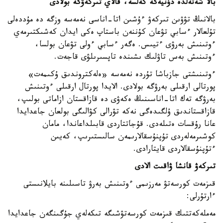
بالا شەتەلدە دۇنيەگە كەلسە، قالاي تىركەۋگە بولادى
بالانىڭ تۋۋىن تىركەۋ ءۇشىن اتا-اناسى نەمەسە وزگە دە مۇددەلى
تۇلعالار ءسابي تۋعان كۇننەن باستاپ ەكى ايدان كەشىكتىرمەي
ءوتىنىش بەرۋى ءتيىس. ەگەر ءسابي ءولى تۋعان بولسا،
ءوتىنىش بەس تاۋلىك ىشىندە تاپسىرىلۋى قاجەت.
ءوتىنىشتى جازباشا تۇردە نەمەسە «ەلەكتروندىق ۇكىمەت»
پورتالى ارقىلى بەرۋگە بولادى. الايدا پورتال ارقىلى ءوتىنىش
بەرۋگە تەك اتا-اناسىنىڭ ەكەۋى دە قازاقستان ازاماتى بولىپ،
قازاقستاندىق ۇلگىدەگى نەكە تۋرالى كۋالىگى بولعان جاعدايدا
عانا رۇقسات ەتىلەدى. قۇجاتتاردى قابىلداعاندا، مامان
كوشىرمەلەردى تۇپنۇسقالارىمەن سالىستىرىپ، كەيىن
ءتۇپنۇسقالاردى قايتارادى.
تىركەۋ قانشا ۋاقىت الادى
قىزمەت كورسەتۋ مەرزىمى ءوتىنىش بەرۋ تاسىلىنە بايلانىستى
ءارتۇرلى:
مەملەكەتتىك قىزمەت كورسەتۋشىگە تىكەلەي جۇگىنگەن جاعدايدا