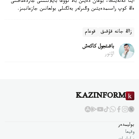
ايتا كەتەيىك، بۇعان دەيىن بالا تۋۋعا بايلانىستى جاردەماقىنى
ەڭ كوپ راسىمدەيتىن وڭىرلەر بەلگىلى بولعانىن جازعانبىز.
زاڭ جانە قۇقىق
قوعام
باقىتجول كاكەش
اۆتور
KAZINFORM
بوليمدەر
وقيعا