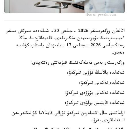
Фото: pexels.com
اتالعان وزگەرىستەر 2026 -جىلعى 30- شىلدەدە سىرتقى ىستەر
ءمينيسترىنىڭ بۇيرىعىمەن ەنگىزىلدى. قاعيدالاردىڭ جاڭا
رەداكسياسى 2026 -جىلعى 17 -تامىزدان باستاپ كۇشىنە
ەنەدى.
وزگەرىستەر بەس مەملەكەتتىك قىزمەتتى رەتتەيدى:
شەتەلدە بالانىڭ تۋۋىن تىركەۋ؛
شەتەلدە نەكەنى تىركەۋ؛
شەتەلدە نەكەنى بۇزۋدى تىركەۋ؛
شەتەلدە قايتىس بولۋدى تىركەۋ؛
ازاماتتىق حال اكتىلەرىن تىركەۋ تۋرالى قايتالاما كۋالىكتەر مەن
انىقتامالاردى بەرۋ.