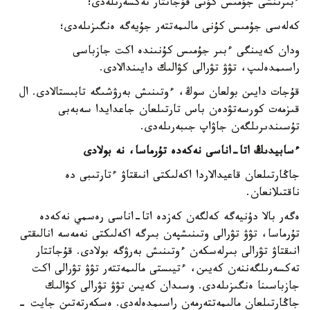
ءبىرىنشى جۇمىس كۇنى قۇجاتتار تەكسەرىلەدى؛
كەلەسى جۇمىس كۇنى مالىمەتتەر جۇيەگە ەنگىزىلەدى؛
ودان كەيىنگى ءبىر جۇمىس كۇنىندە اكت جازباسى
راسىمدەلىپ، تۋۋ تۋرالى كۋالىك دايىندالادى.
قۇجات دايىن بولعان سوڭ، ءوتىنىش بەرۋشىگە تابىستالادى. ال
قىزمەت كورسەتۋدەن باس تارتىلعان جاعدايدا سەبەبى
تۇسىندىرىلگەن جاۋاپ جىبەرىلەدى.
ءسابيدىڭ اتا-اناسى نەكەدە تۇرماسا، نە بولادى
جاڭارتىلعان قاعيدالاردا اكەلىكتى انىقتاۋ ءتارتىبى دە
ناقتىلانعان.
ەگەر بالا دۇنيەگە كەلگەن كەزدە اتا-اناسى رەسمي نەكەدە
تۇرماسا، تۋۋ تۋرالى وتىنىشپەن بىرگە اكەلىكتى نەمەسە انالىقتى
انىقتاۋ تۋرالى بىرلەسكەن ءوتىنىش بەرۋگە بولادى. قۇجاتتار
تەكسەرىلگەننەن كەيىن، ءتيىستى مالىمەتتەر تۋۋ تۋرالى اكت
جازباسىنا ەنگىزىلەدى. وسىدان كەيىن تۋۋ تۋرالى كۋالىك
جاڭارتىلعان مالىمەتتەرمەن راسىمدەلەدى. ەسكەرتەتىن جايت -