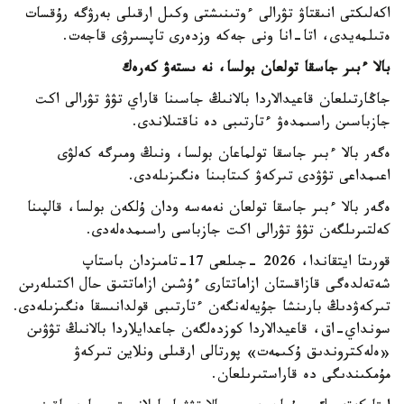
اكەلىكتى انىقتاۋ تۋرالى ءوتىنىشتى وكىل ارقىلى بەرۋگە رۇقسات
ەتىلمەيدى، اتا-انا ونى جەكە وزدەرى تاپسىرۋى قاجەت.
بالا ءبىر جاسقا تولعان بولسا، نە ىستەۋ كەرەك
جاڭارتىلعان قاعيدالاردا بالانىڭ جاسىنا قاراي تۋۋ تۋرالى اكت
جازباسىن راسىمدەۋ ءتارتىبى دە ناقتىلاندى.
ەگەر بالا ءبىر جاسقا تولماعان بولسا، ونىڭ ومىرگە كەلۋى
اعىمداعى تۋۋدى تىركەۋ كىتابىنا ەنگىزىلەدى.
ەگەر بالا ءبىر جاسقا تولعان نەمەسە ودان ۇلكەن بولسا، قالپىنا
كەلتىرىلگەن تۋۋ تۋرالى اكت جازباسى راسىمدەلەدى.
قورىتا ايتقاندا، 2026 -جىلعى 17-تامىزدان باستاپ
شەتەلدەگى قازاقستان ازاماتتارى ءۇشىن ازاماتتىق حال اكتىلەرىن
تىركەۋدىڭ بارىنشا جۇيەلەنگەن ءتارتىبى قولدانىسقا ەنگىزىلەدى.
سونداي-اق، قاعيدالاردا كوزدەلگەن جاعدايلاردا بالانىڭ تۋۋىن
«ەلەكتروندىق ۇكىمەت» پورتالى ارقىلى ونلاين تىركەۋ
مۇمكىندىگى دە قاراستىرىلعان.