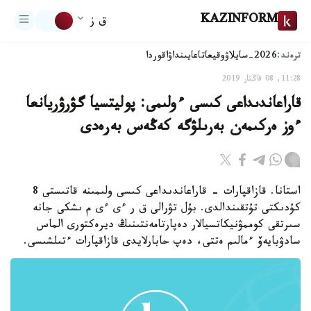
KAZINFORM
ق ز
ترەند:
2026-سايلاۋ
وقيعا
تاعايىنداۋ
اقوردا
11:28, 08 قاڭتار 2019
قاراعاندىداعى كىسى ءولىمى: پوليتسيا گۋرۋريانعا
ءوز ەركىمەن بەرىلۋگە كەڭەس بەرەدى
استانا. قازاقپارات - قاراعاندىداعى كىسى ولىمىنە قاتىستى 8
كۇدىكتى تۇتقىندالدى. بۇل تۋرالى ق ر ءى ءى م ىشكى جانە
سىرتقى كوممۋنيكاتسيالار دەپارتامەنتىنىڭ ديرەكتورى الماس
سادۋبايەۆ ءمالىم ەتتى، دەپ حابارلايدى قازاقپارات ءتىلشىسى.