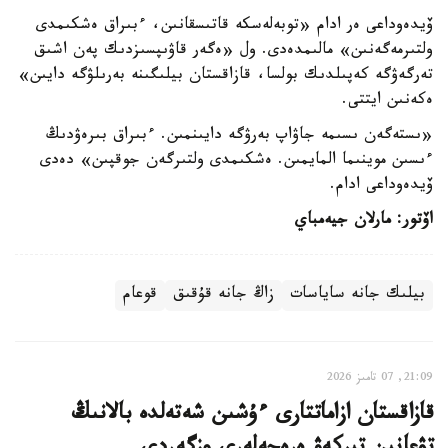
ۆيدەوداعى ەر ادام «توبەلەسكە قاتىسقانىن، ءبىراق ەشكىمدى
ولتىرمەگەنىن» مالىمدەدى. ول «ەگەر قاۋىپسىزدىك پەن اشىق
تەرگەۋگە كەپىلدىك بولسا، قازاقستان بيلىگىنە بەرىلۋگە دايىن»
ەكەنىن ايتتى.
«ىستەگەن ىسىمە جاۋاپ بەرۋگە دايىنمىن. ءبىراق بىرەۋدىڭ
ءىسىن موينىما المايمىن. ەشكىمدى ولتىرگەن جوقپىن» دەدى
ۆيدەوداعى ادام.
اۆتور: مارلان جيەمباي
بيلىك جانە ساياسات
زاڭ جانە قۇقىق
قوعام
21:09, 07 تامىز 2026
قازاقستان ازاماتتارى ءۇشىن شەتەلدە بالانىڭ