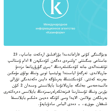
«بۇگىنگى كۇنى قاراعاندىدا بۇزاقىلىق ارەكەت جاساپ، 23
جاستاعى جىگىتتى ءولتىردى دەگەن كۇدىكپەن 8 ادام ۇستالىپ
تۇتقىندالدى جانە كۇدىكتىلەردىڭ ءبىرى گۋرۋريانعا ىزدەۋ
جاريالاندى. تەرگەۋ اياسىندا پوليتسيا توبى ونىڭ بولۋى مۇمكىن
جەرىنە كەتتى. كۇدىكتىنىڭ بەرىلۋگە دايىن ەكەندىگى تۋرالى
مالىمدەمەسى جەلىگە جاريالانۋىنا بايلانىستى وسىدان 2 كۇن
بۇرىن ونىڭ تۋىستارىنا قىزمەتكەرلەرىمىزدىڭ بايلانىس دەرەكتەرى
بەرىلگەن بولاتىن. الايدا وسى كۇنگە دەيىن ەشكىم بايلانىسقا
شىققان جوق»، - دەدى الماس سادۋبايەۆ.