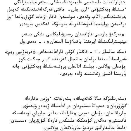
دەپارتامەنت باسشىسى ەلىمىزدىڭ ىشكى ىستەر مينيسترلىگى
ءىستىڭ وبەكتيۆتى ءارى جان- جاقتى تەرگەلەتىندىگىنە كەپىل
بەرەتىندىگىن اتاپ وتەدى. سونىمەن قاتار ازامات گۋرۋريانعا ءوز
ەركىمەن پوليتسيا قىزمەتكەرىنە بەرىلۋگە كەڭەس بەرەدى.
«تەرگەۋ بارىسى قازاقستان رەسپۋبليكاسى ىشكى ىستەر
مينيسترلىگىنىڭ ايرىقشا باقىلاۋىنا الىنعان»، - دەدى ول.
ەسكە سالساق، 1 - قاڭتار كۇنى قاراعاندىداعى «دريەۆنيي ريم»
مەيرامحاناسىندا بولعان جانجال كەزىندە ءبىر جىگىت كوز
جۇمعان بولاتىن. بيلىك اتالعان پروتسەستىڭ وبەكتيۆتى جانە
بارىنشا اشىق وتەتىنىنە ۋادە بەردى.
ەستەرىڭىزگە سالا كەتەيىك، ينتەرنەتتە ءوزىن «نارەك
گۋرۋريان» دەپ تانىستىرعان ەر ادامنىڭ ۆيدەو ۇندەۋى
جاريالانعان. بۇعان دەيىن «قاراعاندىداعى جاپپاي توبەلەسكە
قاتىستى» دەگەن كۇدىككە ىلىنگەن نارەك گۋرۋريان ەسىمدى
ادامعا حالىقارالىق ىزدەۋ جاريالانعان بولاتىن.