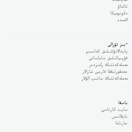
ساياسات
تالداۋ
ەكونوميكا
الەمدە
ءبىز تۋرالى
پايدالانۋشىلىق كەلىسىم
قۇپىيالىلىق ساياساتى
مەملەكەتتىك رامىزدەر
جەمقورلىققا قارسى شارالار
مەملەكەتتىك ساتىپ الۋلار
باسقا
سايت كارتاسى
بايلانىس
جارناما