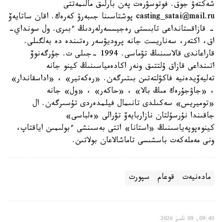
شەكتەۋ جوق. فوتوسۋرەت پەن بارلىق مالىمەتتى
casting_satai@mail.ru پوشتاسىنا جىبەرۋ كەرەك. اقان ساتايەۆ
- قازاقستانداعى تابىستى رەجيسسەرلەردىڭ ءبىرى. ول سونداي-
اق، اكتەر، سەناريست جانە پروديۋسەر رەتىندە دە بەلگىلى.
قاراعاندى قالاسىنىڭ تۋماسى. 1994 -جىلى ت. جۇرگەنوۆ
اتىنداعى قازاق ۇلتتىق ونەر اكادەمياسىنىڭ كينو جانە
تەليەۆيدەنيە فاكۋلتەتىن بىتىرگەن. «رەكەتير» ، «اداسقاندار»
، «جاۋجۇرەك مىڭ بالا» ، «حاكەر» ، «ول» جانە
«توميريس» سەكىلدى تانىمال فيلمدەردى تۇسىرگەن. ال
جاقىندا نۇرسۇلتان نازاربايەۆ تۋرالى «ەلباسى»
كينوەپوپەياسىنىڭ «استانا» اتتى بەسىنشى ءبولىمىن اياقتاپ،
ونى مەملەكەت باسشىسى تاماشالاعان بولاتىن.
مادەنيەت
قوعام
سپورت
09:40, 09 تامىز 2026