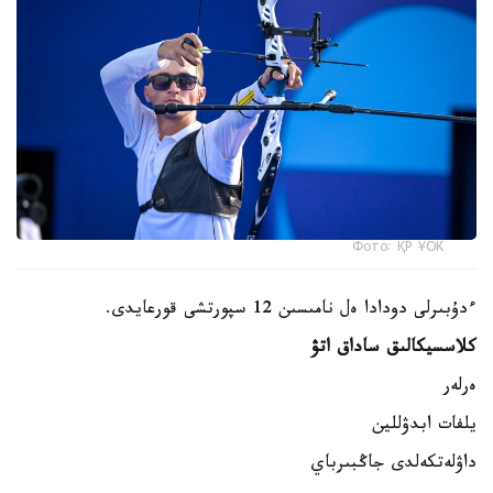
Фото: ҚР ҰОК
ءدۇبىرلى دودادا ەل نامىسىن 12 سپورتشى قورعايدى.
كلاسسيكالىق ساداق اتۋ
ەرلەر
يلفات ابدۋللين
داۋلەتكەلدى جاڭبىرباي