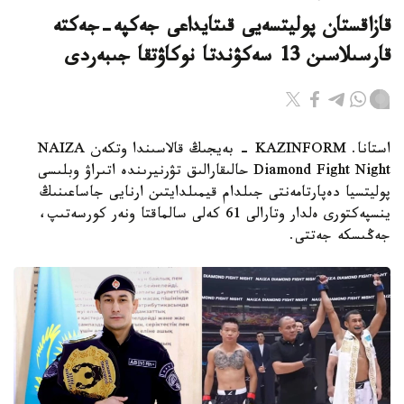
قازاقستان پوليتسەيى قىتايداعى جەكپە-جەكتە
قارسىلاسىن 13 سەكۋندتا نوكاۋتقا جىبەردى
استانا. KAZINFORM - بەيجىڭ قالاسىندا وتكەن NAIZA
Diamond Fight Night حالىقارالىق تۋرنيرىندە اتىراۋ وبلىسى
پوليتسيا دەپارتامەنتى جىلدام قيمىلدايتىن ارنايى جاساعىنىڭ
ينسپەكتورى ەلدار وتارالى 61 كەلى سالماقتا ونەر كورسەتىپ،
جەڭىسكە جەتتى.