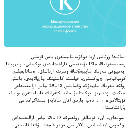
الماتىدا ورتالىق ازيا دوكۋمەنتاليستەرى باس قوستى
رەجيسسەردىڭ جاڭا تۋىندىسى قازاقستاندىق بوكسشى، وليمپيادا
چەمپيونى سەرىك ساپييەۆتىڭ ومىرىنە ارنالماق. «ساتايفيلم»
كومپانياسى «بوكسشى» فيلمىنە كاستينگ جاريالايدى. باستى
رولگە سەرىك ساپيەۆكە ۇقسايتىن 18-29 جاس ارالىعىنداعى
جىگىت ىزدەيمىز. بوكستاسۋ جانە اكتەرلىك قابىلەتتەرى بولسا،
قۇپتالادى» ، - دەپ جازدى اقان ساتايەۆ ينستاگرامداعى
پاراقشاسىنا.
سونداي- اق، قوسالقى رولدەرگە 10-29 جاس ارالىعىنداعى
بوكسپەن اينالىساتىن بالالار مەن ەرلەر قاجەت. ۇلتقا قاتىستى