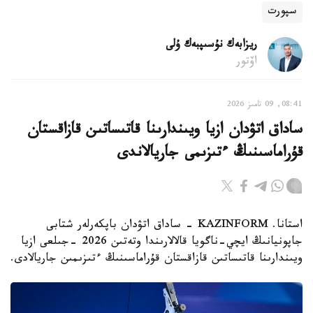
سپورت
ريزابەك نۇسىپبەك ۇلى
اۆتور
08:41, 09 تامىز 2026
ساداق اتۋدان ازيا ويىندارىنا قاتىساتىن قازاقستان
قۇراماسىنىڭ ءتىزىمى جاريالاندى
استانا. KAZINFORM - ساداق اتۋدان باپكەرلەر شتابى
جاپونيانىڭ ايچي-ناگويا قالالارىندا وتەتىن 2026 -جىلعى ازيا
ويىندارىنا قاتىساتىن قازاقستان قۇراماسىنىڭ ءتىزىمىن جاريالادى.