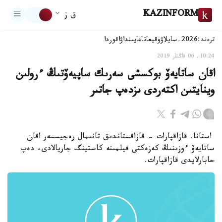
KAZINFORM
ق ز
ترەند:
2026-سايلاۋ
وقيعا
تاعايىنداۋ
اقوردا
10:24, 06 قاڭتار 2019
اقان ساتايەۆ بوكسشى سەرىك ساپيەۆتىڭ ءرولىن
وينايتىن اكتەردى ىزدەپ جاتىر
استانا. قازاقپارات - قازاقستاندىق تانىمال رەجيسسەر اقان
ساتايەۆ ءوزىنىڭ كەزەكتى فيلمىنە كاستينگ جاريالادى، دەپ
حابارلايدى قازاقپارات.