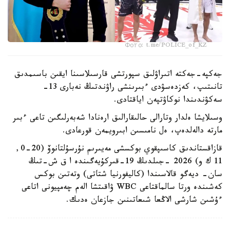
Фото: t.me/POLICE_of_KZ
جەكپە-جەكتە اتىراۋلىق سپورتشى قارسىلاسىنا ايقىن باسىمدىق
تانىتىپ، كەزدەسۋدى ءبىرىنشى راۋندتىڭ نەبارى 13-
سەكۋندىندا نوكاۋتپەن اياقتادى.
وسىلايشا ەلدار وتارالى حالىقارالىق ارەنادا شەبەرلىگىن تاعى ءبىر
مارتە دالەلدەپ، ەل نامىسىن ابىرويمەن قورعادى.
قازاقستاندىق كاسىپقوي بوكسشى مەيىرىم نۇرسۇلتانوۆ (20-0,
11 ك و) 2026 -جىلدىڭ 19-قىركۇيەگىندە ا ق ش-تىڭ
سان- ديەگو قالاسىندا (كاليفورنيا شتاتى) وتەتىن بوكس
كەشىندە ورتا سالماقتاعى WBC ۋاقىتشا الەم چەمپيونى اتاعى
ءۇشىن شارشى الاڭعا شىعاتىنىن جازعان ەدىك.